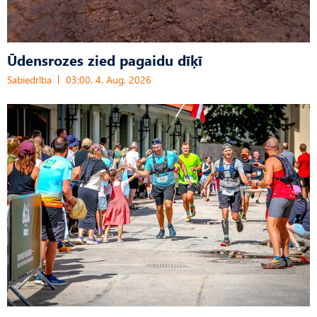
Ūdensrozes zied pagaidu dīķī
Sabiedrība
03:00, 4. Aug, 2026