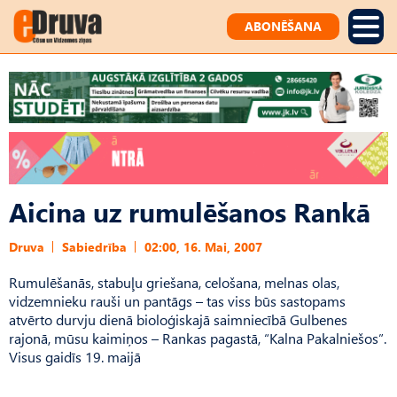
ABONĒŠANA
Aicina uz rumulēšanos Rankā
Druva
Sabiedrība
02:00, 16. Mai, 2007
Rumulēšanās, stabuļu griešana, celošana, melnas olas,
vidzemnieku rauši un pantāgs – tas viss būs sastopams
atvērto durvju dienā bioloģiskajā saimniecībā Gulbenes
rajonā, mūsu kaimiņos – Rankas pagastā, “Kalna Pakalniešos”.
Visus gaidīs 19. maijā