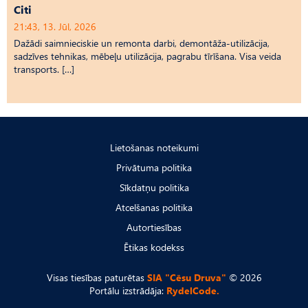
Citi
21:43, 13. Jūl, 2026
Dažādi saimnieciskie un remonta darbi, demontāža-utilizācija,
sadzīves tehnikas, mēbeļu utilizācija, pagrabu tīrīšana. Visa veida
transports. […]
Lietošanas noteikumi
Privātuma politika
Sīkdatņu politika
Atcelšanas politika
Autortiesības
Ētikas kodekss
Visas tiesības paturētas
SIA "Cēsu Druva"
© 2026
Portālu izstrādāja:
RydelCode.