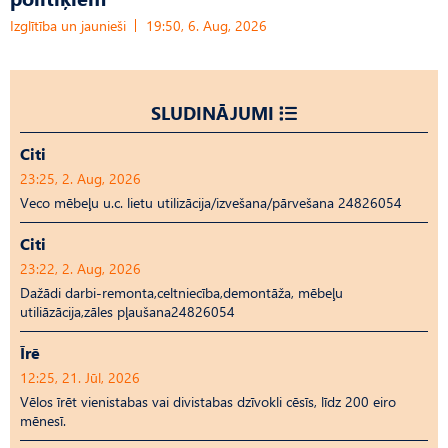
Izglītība un jaunieši
19:50, 6. Aug, 2026
SLUDINĀJUMI
Citi
23:25, 2. Aug, 2026
Veco mēbeļu u.c. lietu utilizācija/izvešana/pārvešana 24826054
Citi
23:22, 2. Aug, 2026
Dažādi darbi-remonta,celtniecība,demontāža, mēbeļu
utiliāzācija,zāles pļaušana24826054
Īrē
12:25, 21. Jūl, 2026
Vēlos īrēt vienistabas vai divistabas dzīvokli cēsīs, līdz 200 eiro
mēnesī.