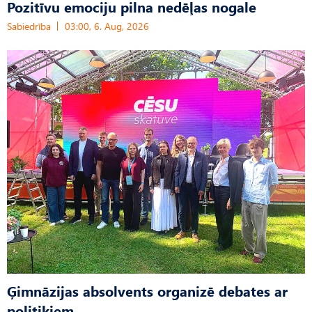
Pozitīvu emociju pilna nedēļas nogale
Sabiedrība
03:00, 6. Aug, 2026
Ģimnāzijas absolvents organizē debates ar
politiķiem