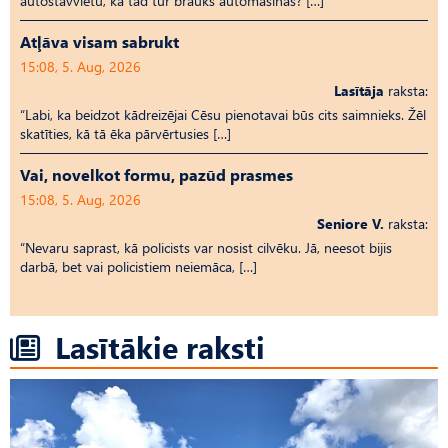
autostāvvietu, kā tad tur brauks automašīnas? […]
Atļāva visam sabrukt
15:08, 5. Aug, 2026
Lasītāja
raksta:
“Labi, ka beidzot kādreizējai Cēsu pienotavai būs cits saimnieks. Žēl
skatīties, kā tā ēka pārvērtusies […]
Vai, novelkot formu, pazūd prasmes
15:08, 5. Aug, 2026
Seniore V.
raksta:
“Nevaru saprast, kā policists var nosist cilvēku. Jā, neesot bijis
darbā, bet vai policistiem neiemāca, […]
Lasītākie raksti