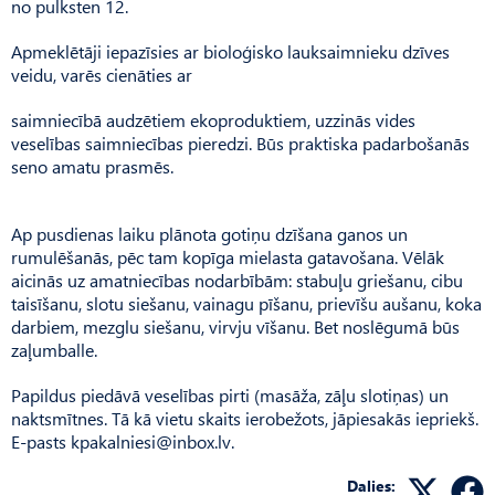
no pulksten 12.
Apmeklētāji iepazīsies ar bioloģisko lauksaimnieku dzīves
veidu, varēs cienāties ar
saimniecībā audzētiem ekoproduktiem, uzzinās vides
veselības saimniecības pieredzi. Būs praktiska padarbošanās
seno amatu prasmēs.
Ap pusdienas laiku plānota gotiņu dzīšana ganos un
rumulēšanās, pēc tam kopīga mielasta gatavošana. Vēlāk
aicinās uz amatniecības nodarbībām: stabuļu griešanu, cibu
taisīšanu, slotu siešanu, vainagu pīšanu, prievīšu aušanu, koka
darbiem, mezglu siešanu, virvju vīšanu. Bet noslēgumā būs
zaļumballe.
Papildus piedāvā veselības pirti (masāža, zāļu slotiņas) un
naktsmītnes. Tā kā vietu skaits ierobežots, jāpiesakās iepriekš.
E-pasts
kpakalniesi@inbox.lv
.
Dalies: