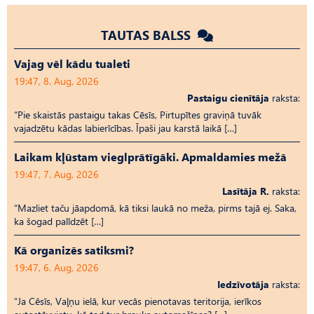
TAUTAS BALSS
Vajag vēl kādu tualeti
19:47, 8. Aug, 2026
Pastaigu cienītāja
raksta:
“Pie skaistās pastaigu takas Cēsīs, Pirtupītes graviņā tuvāk
vajadzētu kādas labierīcības. Īpaši jau karstā laikā […]
Laikam kļūstam vieglprātīgāki. Apmaldamies mežā
19:47, 7. Aug, 2026
Lasītāja R.
raksta:
“Mazliet taču jāapdomā, kā tiksi laukā no meža, pirms tajā ej. Saka,
ka šogad palīdzēt […]
Kā organizēs satiksmi?
19:47, 6. Aug, 2026
Iedzīvotāja
raksta:
“Ja Cēsīs, Vaļņu ielā, kur vecās pienotavas teritorija, ierīkos