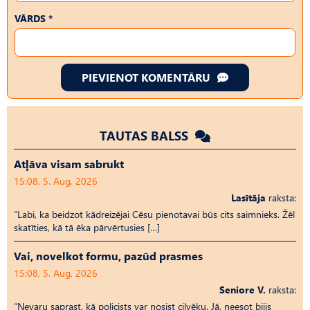
VĀRDS *
PIEVIENOT KOMENTĀRU
TAUTAS BALSS
Atļāva visam sabrukt
15:08, 5. Aug, 2026
Lasītāja
raksta:
“Labi, ka beidzot kādreizējai Cēsu pienotavai būs cits saimnieks. Žēl
skatīties, kā tā ēka pārvērtusies […]
Vai, novelkot formu, pazūd prasmes
15:08, 5. Aug, 2026
Seniore V.
raksta:
“Nevaru saprast, kā policists var nosist cilvēku. Jā, neesot bijis