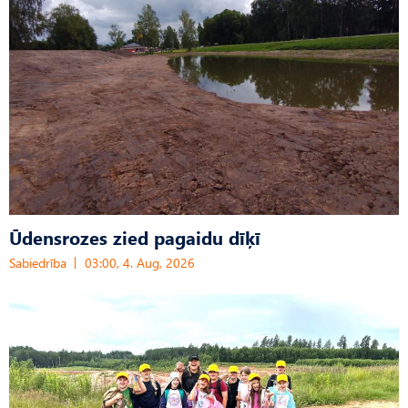
Ūdensrozes zied pagaidu dīķī
Sabiedrība
03:00, 4. Aug, 2026