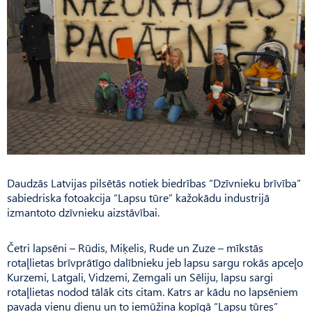
Daudzās Latvijas pilsētās notiek biedrības “Dzīvnieku brīvība”
sabiedriska fotoakcija “Lapsu tūre” kažokādu industrijā
izmantoto dzīvnieku aizstāvībai.
Četri lapsēni – Rūdis, Mi­ķelis, Rude un Zuze – mīkstās
rotaļlietas brīvprātīgo dalībnieku jeb lapsu sargu rokās apceļo
Kurzemi, Latgali, Vidzemi, Zemgali un Sēliju, lapsu sargi
rotaļlietas nodod tālāk cits citam. Katrs ar kādu no lapsēniem
pavada vienu dienu un to iemūžina kopīgā “Lapsu tūres”