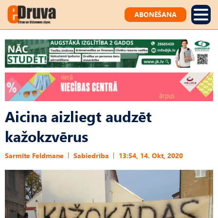
ABONĒŠANA
Aicina aizliegt audzēt
kažokzvērus
Sarmīte Feldmane
Sabiedrība
13:54, 14. Okt, 2020