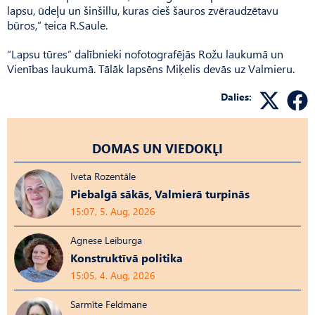
lapsu, ūdeļu un šinšillu, kuras cieš šauros zvēr­audzētavu
būros,” teica R.Saule.
“Lapsu tūres” dalībnieki nofotografējās Rožu laukumā un
Vienības laukumā. Tālāk lapsēns Miķelis devās uz Valmieru.
Dalies:
DOMAS UN VIEDOKĻI
Iveta Rozentāle
Piebalgā sākās, Valmierā turpinās
15:07, 5. Aug, 2026
Agnese Leiburga
Konstruktīvā politika
15:05, 4. Aug, 2026
Sarmīte Feldmane