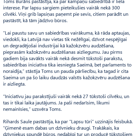
Toms Burāns pastāstīja, ka par kampaņu sabiedrībā ir liela
interese. Par lapsu sargiem pieteikušies vairāk nekā 300
cilvēki. Viņi grib lapsiņas paņemt pie sevis, citiem parādīt un
pastāstīt, kā tām jādzīvo būros.
“Lai paustu savu un sabiedrības vairākuma, kā rāda aptaujas,
viedokli, ka Latvijā nav vietas tik nežēlīgai, dzīvot nespējīgai
un degradējošai industrijai kā kažokzvēru audzēšana,
pieprasām kažokzvēru audzēšanas aizliegumu. Jau pirms
gadiem bija savākts vairāk nekā desmit tūkstoši parakstu,
sabiedrības iniciatīva tika iesniegta Saeimā, bet parlaments to
noraidīja,” stāstīja Toms un pauda pārliecību, ka tagad ir cita
Saeima un pa šo laiku daudzās valstīs kažokzvēru audzēšana
ir aizliegta.
“Iniciatīvu jau parakstījuši vairāk nekā 27 tūkstoši cilvēku, un
tas ir tikai laika jautājums. Ja paši nedarīsim, likumi
nemainīsies,” uzsvēra Toms.
Rihards Saule pastāstīja, ka par “Lapsu tūri” uzzinājis feisbukā.
“Ģimenē esam dabas un dzīvnieku draugi. Trakākais, ka
dzīvniekus spundē būros, nedabīgi tur un producē tūkstošiem