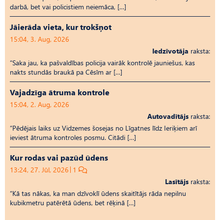
darbā, bet vai policistiem neiemāca, […]
Jāierāda vieta, kur trokšņot
15:04, 3. Aug, 2026
Iedzīvotāja
raksta:
“Saka jau, ka pašvaldības policija vairāk kontrolē jauniešus, kas
nakts stundās braukā pa Cēsīm ar […]
Vajadzīga ātruma kontrole
15:04, 2. Aug, 2026
Autovadītājs
raksta:
“Pēdējais laiks uz Vid­ze­mes šosejas no Līgatnes līdz Ieriķiem arī
ieviest ātruma kontroles posmu. Citādi […]
Kur rodas vai pazūd ūdens
13:24, 27. Jūl, 2026
1
Lasītājs
raksta:
“Kā tas nākas, ka man dzīvoklī ūdens skaitītājs rāda nepilnu
kubikmetru patērētā ūdens, bet rēķinā […]