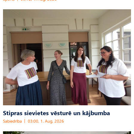
Stipras sievietes vēsturē un kājbumba
Sabiedrība
03:00, 1. Aug, 2026