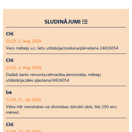
SLUDINĀJUMI
Citi
23:25, 2. Aug, 2026
Veco mēbeļu u.c. lietu utilizācija/izvešana/pārvešana 24826054
Citi
23:22, 2. Aug, 2026
Dažādi darbi-remonta,celtniecība,demontāža, mēbeļu
utiliāzācija,zāles pļaušana24826054
Īrē
12:25, 21. Jūl, 2026
Vēlos īrēt vienistabas vai divistabas dzīvokli cēsīs, līdz 200 eiro
mēnesī.
Citi
21:43, 13. Jūl, 2026