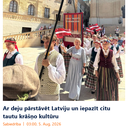
Ar deju pārstāvēt Latviju un iepazīt citu
tautu krāšņo kultūru
Sabiedrība
03:00, 5. Aug, 2026