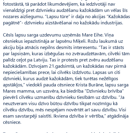
fotostāstā, tā parādot likumdevējiem, ka iedzīvotāji nav
vienaldzīgi pret dzīvnieku audzēšanu kažokādām un vēlas šīs
nozares aizliegumu. “Lapsu tūre” ir daļa no akcijas “Kažokādas
pagātnē”- dzīvnieku aizstāvēšanai no kažokādu industrijas.
Cēsīs lapsu sarga uzdevumu uzņēmās Mare Eihe. Viņa
cēsniekus iepazīstināja ar lapsēnu Miķeli. Rožu laukumā uz
akciju bija atnācis nepilns desmits interesentu. “Tas ir stāsts
par lapsiņām, kuras izbēgušas no zvēraudzētavām, cilvēki tām
palīdz ceļot pa Latviju. Tas ir protests pret zvēru audzēšanu
kažokādām. Dzīvojam 21.gadsimtā, un kažokādas nav pirmā
nepieciešamības prece, lai cilvēks izdzīvotu. Lapsas un citi
dzīvnieki, kurus audzē kažok­ādām, tiek turētas nežēlīgos
apstākļos,” viedokli pauda cēsniece Krista Burāne, lapsu sarga
Mares mamma, un uzsvēra, ka biedrība “Dzīvnieku brīvība”
pievērš cilvēku uzmanību dzīvnieku tiesībām uz dzīvību. “Ja
neuztveram visu dzīvo būtņu dzīvību tikpat nozīmīgu kā
cilvēku dzīvību, mēs nespējam novērtēt arī savu dzīvību. Visi
esam savstarpēji saistīti. Ikviena dzīvība ir vērtība,” atgādināja
cēsniece.