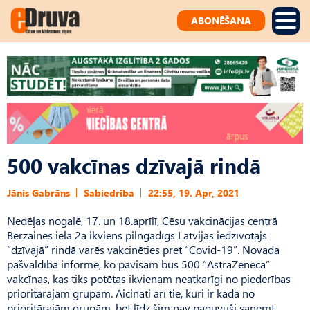
ABONĒŠANA
500 vakcīnas dzīvajā rindā
Jānis Gabrāns
Sabiedrība
22:55, 19. Apr, 2021
Nedēļas nogalē, 17. un 18.aprīlī, Cēsu vakcinācijas centrā
Bērzaines ielā 2a ikviens pilngadīgs Latvijas iedzīvotājs
“dzīvajā” rindā varēs vakcinēties pret “Covid-19”. Novada
pašvaldībā informē, ko pavisam būs 500 “AstraZeneca”
vakcīnas, kas tiks potētas ikvienam neatkarīgi no piederības
prioritārajām grupām. Aicināti arī tie, kuri ir kādā no
prioritārajām grupām, bet līdz šim nav paguvuši saņemt