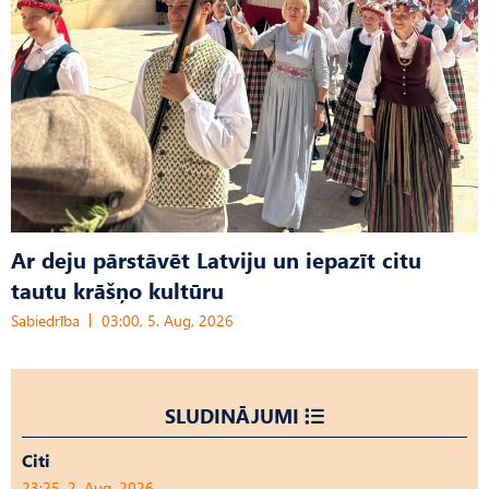
Ar deju pārstāvēt Latviju un iepazīt citu
tautu krāšņo kultūru
Sabiedrība
03:00, 5. Aug, 2026
SLUDINĀJUMI
Citi
23:25, 2. Aug, 2026