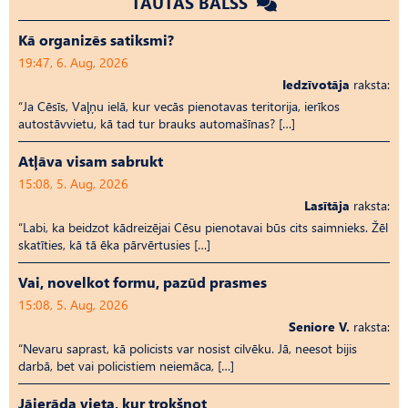
TAUTAS BALSS
Kā organizēs satiksmi?
19:47, 6. Aug, 2026
Iedzīvotāja
raksta:
“Ja Cēsīs, Vaļņu ielā, kur vecās pienotavas teritorija, ierīkos
autostāvvietu, kā tad tur brauks automašīnas? […]
Atļāva visam sabrukt
15:08, 5. Aug, 2026
Lasītāja
raksta:
“Labi, ka beidzot kādreizējai Cēsu pienotavai būs cits saimnieks. Žēl
skatīties, kā tā ēka pārvērtusies […]
Vai, novelkot formu, pazūd prasmes
15:08, 5. Aug, 2026
Seniore V.
raksta:
“Nevaru saprast, kā policists var nosist cilvēku. Jā, neesot bijis
darbā, bet vai policistiem neiemāca, […]
Jāierāda vieta, kur trokšņot