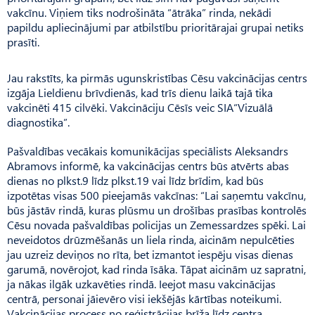
vakcīnu. Viņiem tiks nodrošināta “ātrāka” rinda, nekādi
papildu apliecinājumi par atbilstību prioritārajai grupai netiks
prasīti.
Jau rakstīts, ka pirmās ugunskristības Cēsu vakcinācijas centrs
izgāja Lieldienu brīvdienās, kad trīs dienu laikā tajā tika
vakcinēti 415 cilvēki. Vakcināciju Cēsīs veic SIA“Vizuālā
diagnostika”.
Pašvaldības vecākais komunikācijas speciālists Aleksandrs
Abramovs informē, ka vakcinācijas centrs būs atvērts abas
dienas no plkst.9 līdz plkst.19 vai līdz brīdim, kad būs
izpotētas visas 500 pieejamās vakcīnas: “Lai saņemtu vakcīnu,
būs jāstāv rindā, kuras plūsmu un drošības prasības kontrolēs
Cēsu novada paš­valdības policijas un Zemessardzes spēki. Lai
neveidotos drūzmēšanās un liela rinda, aicinām nepulcēties
jau uzreiz deviņos no rīta, bet izmantot iespēju visas dienas
garumā, novērojot, kad rinda īsāka. Tāpat aicinām uz sapratni,
ja nākas ilgāk uzkavēties rindā. Ieejot masu vakcinācijas
centrā, personai jāievēro visi iekšējās kārtības noteikumi.
Vakcinācijas process no reģistrācijas brīža līdz centra