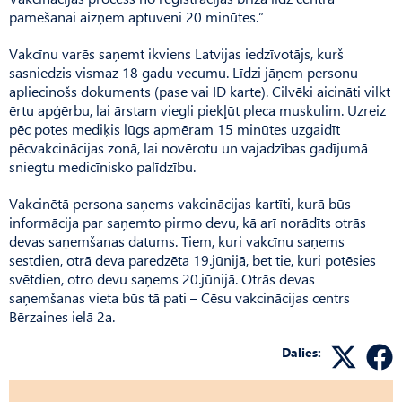
pamešanai aizņem aptuveni 20 minūtes.”
Vakcīnu varēs saņemt ikviens Latvijas iedzīvotājs, kurš
sasniedzis vismaz 18 gadu vecumu. Līdzi jāņem personu
apliecinošs dokuments (pase vai ID karte). Cilvēki aicināti vilkt
ērtu apģērbu, lai ārstam viegli piekļūt pleca muskulim. Uzreiz
pēc potes mediķis lūgs apmēram 15 minūtes uzgaidīt
pēcvakcinācijas zonā, lai novērotu un vajadzības gadījumā
sniegtu medicīnisko palīdzību.
Vakcinētā persona saņems vakcinācijas kartīti, kurā būs
informācija par saņemto pirmo devu, kā arī norādīts otrās
devas saņemšanas datums. Tiem, kuri vakcīnu saņems
sestdien, otrā deva paredzēta 19.jūnijā, bet tie, kuri potēsies
svētdien, otro devu saņems 20.jūnijā. Otrās devas
saņemšanas vieta būs tā pati – Cēsu vakcinācijas centrs
Bērzaines ielā 2a.
Dalies: