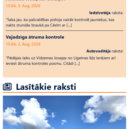
15:04, 3. Aug, 2026
Iedzīvotāja
raksta:
“Saka jau, ka pašvaldības policija vairāk kontrolē jauniešus, kas
nakts stundās braukā pa Cēsīm ar […]
Vajadzīga ātruma kontrole
15:04, 2. Aug, 2026
Autovadītājs
raksta:
“Pēdējais laiks uz Vid­ze­mes šosejas no Līgatnes līdz Ieriķiem arī
ieviest ātruma kontroles posmu. Citādi […]
Lasītākie raksti