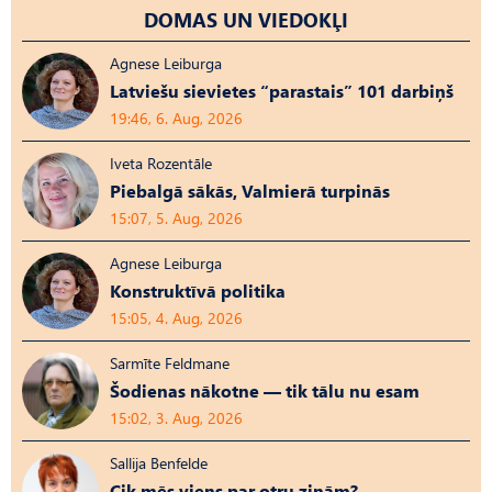
DOMAS UN VIEDOKĻI
Agnese Leiburga
Latviešu sievietes “parastais” 101 darbiņš
19:46, 6. Aug, 2026
Iveta Rozentāle
Piebalgā sākās, Valmierā turpinās
15:07, 5. Aug, 2026
Agnese Leiburga
Konstruktīvā politika
15:05, 4. Aug, 2026
Sarmīte Feldmane
Šodienas nākotne — tik tālu nu esam
15:02, 3. Aug, 2026
Sallija Benfelde
Cik mēs viens par otru zinām?