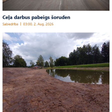
Ceļa darbus pabeigs šoruden
Sabiedrība
03:00, 2. Aug, 2026