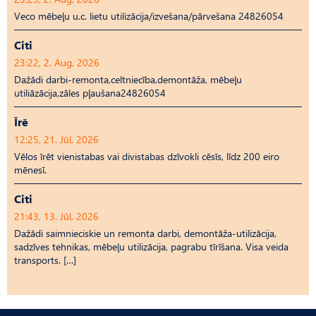
Veco mēbeļu u.c. lietu utilizācija/izvešana/pārvešana 24826054
Citi
23:22, 2. Aug, 2026
Dažādi darbi-remonta,celtniecība,demontāža, mēbeļu
utiliāzācija,zāles pļaušana24826054
Īrē
12:25, 21. Jūl, 2026
Vēlos īrēt vienistabas vai divistabas dzīvokli cēsīs, līdz 200 eiro
mēnesī.
Citi
21:43, 13. Jūl, 2026
Dažādi saimnieciskie un remonta darbi, demontāža-utilizācija,
sadzīves tehnikas, mēbeļu utilizācija, pagrabu tīrīšana. Visa veida
transports. […]