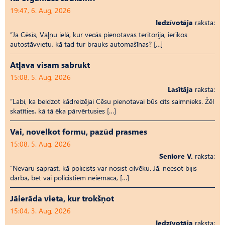
19:47, 6. Aug, 2026
Iedzīvotāja
raksta:
“Ja Cēsīs, Vaļņu ielā, kur vecās pienotavas teritorija, ierīkos
autostāvvietu, kā tad tur brauks automašīnas? […]
Atļāva visam sabrukt
15:08, 5. Aug, 2026
Lasītāja
raksta:
“Labi, ka beidzot kādreizējai Cēsu pienotavai būs cits saimnieks. Žēl
skatīties, kā tā ēka pārvērtusies […]
Vai, novelkot formu, pazūd prasmes
15:08, 5. Aug, 2026
Seniore V.
raksta:
“Nevaru saprast, kā policists var nosist cilvēku. Jā, neesot bijis
darbā, bet vai policistiem neiemāca, […]
Jāierāda vieta, kur trokšņot
15:04, 3. Aug, 2026
Iedzīvotāja
raksta: