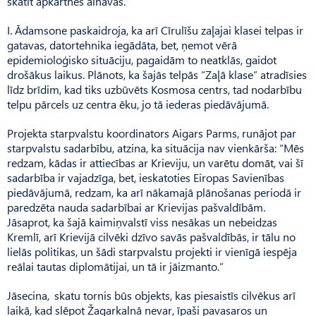
skatīt apkārtnes ainavas.
I. Ādamsone paskaidroja, ka arī Cīrulīšu zaļajai klasei telpas ir
gatavas, datortehnika iegādāta, bet, ņemot vērā
epidemioloģisko situāciju, pagaidām to neatklās, gaidot
drošākus laikus. Plānots, ka šajās telpās “Zaļā klase” atradīsies
līdz brīdim, kad tiks uzbūvēts Kosmosa centrs, tad nodarbību
telpu pārcels uz centra ēku, jo tā iederas piedāvājumā.
Projekta starpvalstu koordinators Aigars Parms, runājot par
starpvalstu sadarbību, atzina, ka situācija nav vienkārša: “Mēs
redzam, kādas ir attiecības ar Krieviju, un varētu domāt, vai šī
sadarbība ir vajadzīga, bet, ieskatoties Eiropas Savienības
piedāvājumā, redzam, ka arī nākamajā plānošanas periodā ir
paredzēta nauda sadarbībai ar Krie­vijas pašvaldībām.
Jāsaprot, ka šajā kaimiņvalstī viss nesākas un nebeidzas
Kremlī, arī Krievijā cilvēki dzīvo savās pašvaldībās, ir tālu no
lielās politikas, un šādi starpvalstu projekti ir vienīgā iespēja
reālai tautas diplomātijai, un tā ir jāizmanto.”
Jāsecina, skatu tornis būs objekts, kas piesaistīs cilvēkus arī
laikā, kad slēpot Žagarkalnā nevar, īpaši pavasaros un