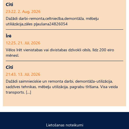
Citi
23:22, 2. Aug, 2026
Dažādi darbi-remonta,celtniecība,demontāža, mēbeļu
utiliāzācija,zāles pļaušana24826054
Īrē
12:25, 21. Jūl, 2026
Vēlos īrēt vienistabas vai divistabas dzīvokli cēsīs, līdz 200 eiro
mēnesī.
Citi
21:43, 13. Jūl, 2026
Dažādi saimnieciskie un remonta darbi, demontāža-utilizācija,
sadzīves tehnikas, mēbeļu utilizācija, pagrabu tīrīšana. Visa veida
transports. […]
Lietošanas noteikumi