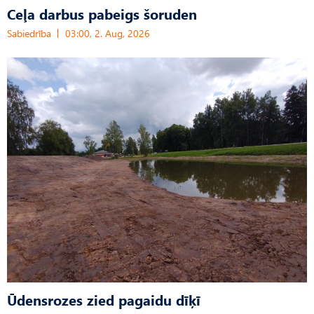
Ceļa darbus pabeigs šoruden
Sabiedrība
03:00, 2. Aug, 2026
Ūdensrozes zied pagaidu dīķī