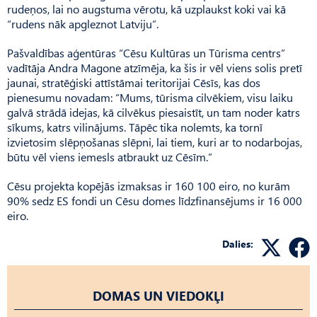
rudeņos, lai no augstuma vērotu, kā uzplaukst koki vai kā
“rudens nāk apgleznot Latviju”.
Pašvaldības aģentūras “Cēsu Kultūras un Tūrisma centrs”
vadītāja Andra Magone atzīmēja, ka šis ir vēl viens solis pretī
jaunai, stratēģiski attīstāmai teritorijai Cēsīs, kas dos
pienesumu novadam: “Mums, tūrisma cilvēkiem, visu laiku
galvā strādā idejas, kā cilvēkus piesaistīt, un tam noder katrs
sīkums, katrs vilinājums. Tāpēc tika nolemts, ka tornī
izvietosim slēpņošanas slēpni, lai tiem, kuri ar to nodarbojas,
būtu vēl viens iemesls atbraukt uz Cēsīm.”
Cēsu projekta kopējās izmaksas ir 160 100 eiro, no kurām
90% sedz ES fondi un Cēsu domes līdzfinansējums ir 16 000
eiro.
Dalies:
DOMAS UN VIEDOKĻI