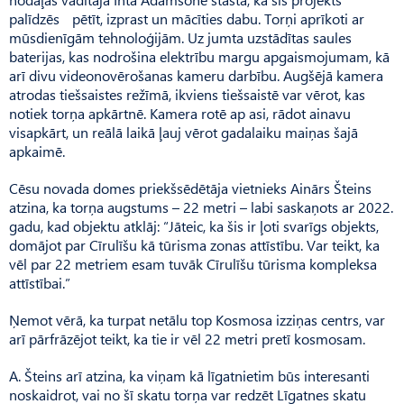
palīdzēs pētīt, izprast un mācīties dabu. Torņi aprīkoti ar
mūsdienīgām tehnoloģijām. Uz jumta uzstādītas sau­les
baterijas, kas nodrošina elektrību margu apgaismojumam, kā
arī divu videonovērošanas kameru darbību. Augšējā kamera
atrodas tiešsaistes režīmā, ikviens tiešsaistē var vērot, kas
notiek torņa apkārtnē. Kamera rotē ap asi, rādot ainavu
visapkārt, un reālā laikā ļauj vērot gadalaiku maiņas šajā
apkaimē.
Cēsu novada domes priekšsēdētāja vietnieks Ainārs Šteins
atzina, ka torņa augstums – 22 metri – labi saskaņots ar 2022.
gadu, kad objektu atklāj: “Jāteic, ka šis ir ļoti svarīgs objekts,
domājot par Cīrulīšu kā tūrisma zonas attīstību. Var teikt, ka
vēl par 22 metriem esam tuvāk Cīrulīšu tūrisma kompleksa
attīstībai.”
Ņemot vērā, ka turpat netālu top Kosmosa izziņas centrs, var
arī pārfrāzējot teikt, ka tie ir vēl 22 metri pretī kosmosam.
A. Šteins arī atzina, ka viņam kā līgatnietim būs interesanti
noskaidrot, vai no šī skatu torņa var redzēt Līgatnes skatu