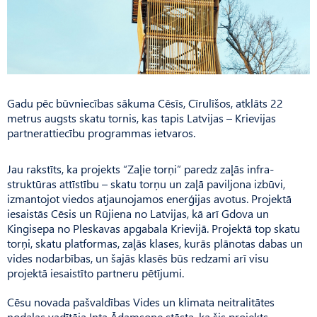
Gadu pēc būvniecības sākuma Cēsīs, Cīrulīšos, atklāts 22
metrus augsts skatu tornis, kas tapis Latvijas – Krievijas
partnerattiecību programmas ietvaros.
Jau rakstīts, ka projekts “Zaļie torņi” paredz zaļās infra­
struktūras attīstību – skatu torņu un zaļā paviljona izbūvi,
izmantojot viedos atjaunojamos enerģijas avotus. Projektā
iesaistās Cēsis un Rūjiena no Latvijas, kā arī Gdova un
Kingisepa no Ples­kavas apgabala Krievijā. Pro­jektā top skatu
torņi, skatu platformas, zaļās klases, kurās plānotas dabas un
vides nodarbības, un šajās klasēs būs redzami arī visu
projektā iesaistīto partneru pētījumi.
Cēsu novada pašvaldības Vides un klimata neitralitātes
nodaļas vadītāja Inta Ādamsone stāsta, ka šis projekts