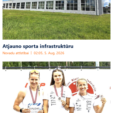
Atjauno sporta infrastruktūru
Novadu attīstībai
02:05, 5. Aug, 2026