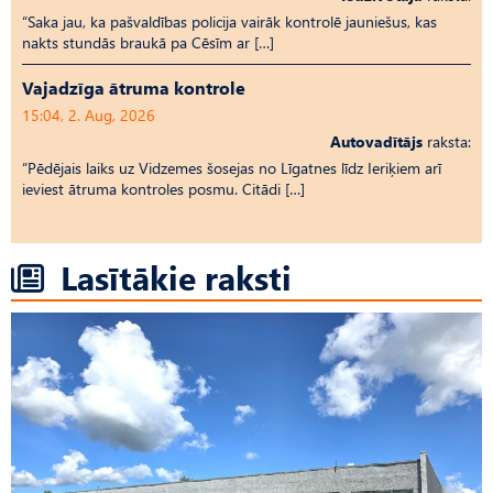
“Saka jau, ka pašvaldības policija vairāk kontrolē jauniešus, kas
nakts stundās braukā pa Cēsīm ar […]
Vajadzīga ātruma kontrole
15:04, 2. Aug, 2026
Autovadītājs
raksta:
“Pēdējais laiks uz Vid­ze­mes šosejas no Līgatnes līdz Ieriķiem arī
ieviest ātruma kontroles posmu. Citādi […]
Lasītākie raksti