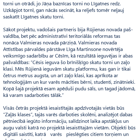
torni un otrādi, jo Jāņa baznīcas torni no Līgatnes redz.
Uzkāpjot tornī, gan nācās secināt, ka reljefs tomēr neļauj
saskatīt Līgatnes skatu torni.
Sākot projektu, vadošais partneris bija Rūjienas novada paš­
valdība, bet pēc administratīvi teritoriālās reformas tas
nonāca Valmieras novada pārziņā. Val­mieras novada
Attīstības pārvaldes pārstāve Līga Martinsone novērtēja
veiksmīgo sadarbību ar Cēsīm, kā rezultātā ieguvējas ir abas
pašvaldības: “Cēsis ieguva šo brīnišķīgo skatu torni un zaļo
klasi. Mēs Rūjienā ieguvām skatu platformu, kas gan ir tikai
četrus metrus augsta, un arī zaļo klasi, kas aprīkota ar
tehnoloģijām un kur varēs mācīties bērni, studenti, zinātnieki.
Kopā šajā projektā esam apēduši pudu sāls, un tagad jādomā,
kā varam sadarboties tālāk.”
Visās četrās projektā iesaistītajās apdzīvotajās vietās būs
“Zaļās klases”, tajās varēs darboties skolēni, analizējot dabas
pētniecībā iegūto informāciju, salīdzinot laika apstākļus un
augu valsti katrā no projektā iesaistītajām vietām. Objekti būs
digitāli saistīti, katrā varēs pieslēgties citiem torņiem un