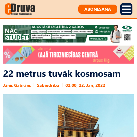
ABONĒŠANA
22 metrus tuvāk kosmosam
Jānis Gabrāns
Sabiedrība
02:00, 22. Jan, 2022