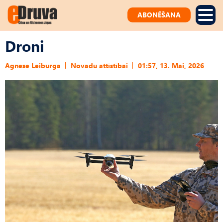
ABONĒŠANA
Droni
Agnese Leiburga
Novadu attīstībai
01:57, 13. Mai, 2026