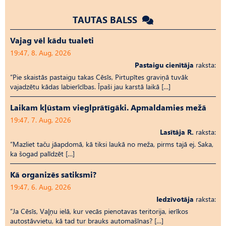
TAUTAS BALSS
Vajag vēl kādu tualeti
19:47, 8. Aug, 2026
Pastaigu cienītāja
raksta:
“Pie skaistās pastaigu takas Cēsīs, Pirtupītes graviņā tuvāk
vajadzētu kādas labierīcības. Īpaši jau karstā laikā […]
Laikam kļūstam vieglprātīgāki. Apmaldamies mežā
19:47, 7. Aug, 2026
Lasītāja R.
raksta:
“Mazliet taču jāapdomā, kā tiksi laukā no meža, pirms tajā ej. Saka,
ka šogad palīdzēt […]
Kā organizēs satiksmi?
19:47, 6. Aug, 2026
Iedzīvotāja
raksta:
“Ja Cēsīs, Vaļņu ielā, kur vecās pienotavas teritorija, ierīkos
autostāvvietu, kā tad tur brauks automašīnas? […]