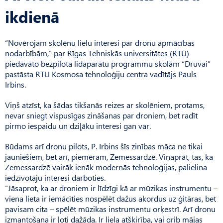
ikdienā
“Novērojam skolēnu lielu interesi par dronu apmācības
nodarbībām,” par Rīgas Tehniskās universitātes (RTU)
piedāvāto bezpilota lidaparātu programmu skolām “Druvai”
pastāsta RTU Kosmosa tehnoloģiju centra vadītājs Pauls
Irbins.
Viņš atzīst, ka šādas tikšanās reizes ar skolēniem, protams,
nevar sniegt vispusīgas zināšanas par droniem, bet radīt
pirmo iespaidu un dziļāku interesi gan var.
Būdams arī dronu pilots, P. Irbins šīs zinības māca ne tikai
jauniešiem, bet arī, piemēram, Zemessardzē. Viņaprāt, tas, ka
Zemessardzē vairāk ienāk modernās tehnoloģijas, palielina
iedzīvotāju interesi darboties.
“Jāsaprot, ka ar droniem ir līdzīgi kā ar mūzikas instrumentu –
viena lieta ir iemācīties nospēlēt dažus akordus uz ģitāras, bet
pavisam cita – spēlēt mūzikas instrumentu orķestrī. Arī dronu
izmantošana ir ļoti dažāda. Ir liela atšķirība, vai grib mājas