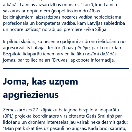
atkāpās Latvijas aizsardzības ministrs. “Laikā, kad Latvija
saskaras ar nopietniem ģeopolitiskiem drošības
izaicinājumiem, aizsardzības nozares vadībā nepieciešama
profesionāla un kompetenta vadība, kam Latvijas sabiedrība
un nozare uzticas,” norādījusi premjere Evika Siliņa.
Ir pilnīgi skaidrs, ka nesenie gadījumi ar dronu ielidošanu no
agresorvalsts Latvijas teritorijā nav pēdējie, par ko dzirdam.
Bezpilota lidaparāti ieņem arvien lielāku nozīmi dažādās
jomās, par to liecina arī “Druvas” apkopotā informācija.
Joma, kas uzņem
apgriezienus
Zemessardzes 27. kājnieku bataljona bezpilota lidaparātu
(BPL) projekta koordinators virsleitnants Gatis Smiltiņš par
lidošanu un droniem interesējas jau vairāk nekā desmit gadu:
“Man patīk skatīties uz pasauli no augšas. Kādā brīdī sapratu,