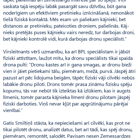
saskata tajā iespēju labāk pasargāt savu dzīvību, būt gana
noderīgiem un efektīviem pretinieku iznīcināšanā, nenonākot
tiešā fiziskā kontaktā. Mēs esam un paliekam kājnieki, bet
distances ar pretinieku, pateicoties droniem, palielinās. Kāj­
nieks pretējās puses kājnieku vairs neredz, tur darbojas droni,
bet kājnieki kontrolē vidi, kurā darbojas dronu speciālisti.”
Virsleitnants vērš uzmanību, ka arī BPL speciālistam ir jābūt
fiziski attīstītam, laužot mītu, ka dronu speciālists tikai spaida
drona pulti: “Dronu kastes arī ir gana smagas, ar dronu bieži
vien ir jāiet pietiekami tālu, piemēram, mežā, purvā. Jāspēj ātri
pazust arī pēc lidojuma beigām, tāpēc fiziski vāji cilvēki nebūs
labākie dronu piloti. Drons tomēr prasa zināmu fizisku spēju
kopumu, tās var nebūt tik izteiktas kā izlūkiem, kas ir augsts
līmenis, tomēr parasta kājnieka līmenī dronu pilotam jāspēj
fiziski darboties. Viņš nevar kļūt par apgrūtinājumu pārējai
vienībai.”
Gatis Smiltiņš stāsta, ka nepieciešami arī cilvēki, kas prot ne
tikai pilotēt dronu, analizēt datus, bet arī tādi, kas spēj dronu,
piemēram, remontēt, salodēt. Pavisam nesen Zemessardzes