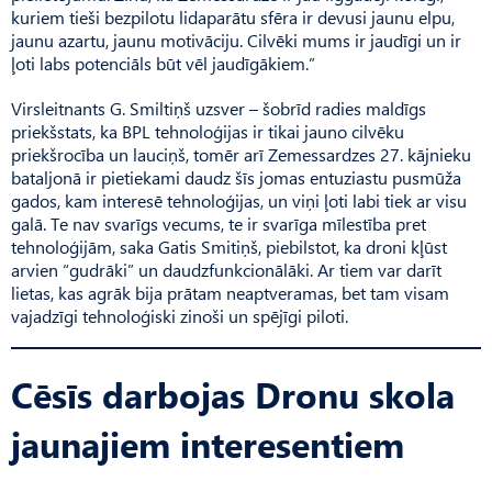
kuriem tieši bezpilotu lidaparātu sfēra ir devusi jaunu elpu,
jaunu azartu, jaunu motivāciju. Cilvēki mums ir jaudīgi un ir
ļoti labs potenciāls būt vēl jaudīgākiem.”
Virsleitnants G. Smiltiņš uzsver – šobrīd radies maldīgs
priekšstats, ka BPL tehnoloģijas ir tikai jauno cilvēku
priekšrocība un lauciņš, tomēr arī Zemes­sardzes 27. kājnieku
bataljonā ir pietiekami daudz šīs jomas entuziastu pusmūža
gados, kam interesē tehnoloģijas, un viņi ļoti labi tiek ar visu
galā. Te nav svarīgs vecums, te ir svarīga mīlestība pret
tehnoloģijām, saka Gatis Smitiņš, piebilstot, ka droni kļūst
arvien “gudrāki” un daudzfunkcionālāki. Ar tiem var darīt
lietas, kas agrāk bija prātam neaptveramas, bet tam visam
vajadzīgi tehnoloģiski zinoši un spējīgi piloti.
Cēsīs darbojas Dronu skola
jaunajiem interesentiem