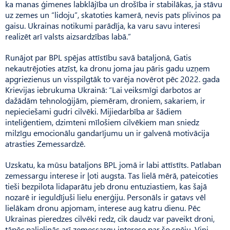
ka manas ģimenes labklājība un drošība ir stabilākas, ja stāvu
uz zemes un “lidoju”, skatoties kamerā, nevis pats plivinos pa
gaisu. Ukrainas notikumi parādīja, ka varu savu interesi
realizēt arī valsts aizsardzības labā.”
Runājot par BPL spējas attīstību savā bataljonā, Gatis
nekautrējoties atzīst, ka dronu joma jau pāris gadu uzņem
apgriezienus un visspilgtāk to varēja novērot pēc 2022. gada
Krie­vijas iebrukuma Ukrainā: “Lai veiksmīgi darbotos ar
dažādām tehnoloģijām, piemēram, droniem, sakariem, ir
nepieciešami gudri cilvēki. Mijiedarbība ar šādiem
inteliģentiem, dzimteni mīlošiem cilvēkiem man sniedz
milzīgu emocionālu gandarījumu un ir galvenā motivācija
atrasties Zemessardzē.
Uzskatu, ka mūsu bataljons BPL jomā ir labi attīstīts. Pat­laban
zemessargu interese ir ļoti augsta. Tas lielā mērā, pateicoties
tieši bezpilota lidaparātu jeb dronu entuziastiem, kas šajā
nozarē ir ieguldījuši lielu enerģiju. Personāls ir gatavs vēl
lielākam dronu apjomam, interese aug katru dienu. Pēc
Ukrainas pieredzes cilvēki redz, cik daudz var paveikt droni,
tāpēc palielinās arī zemessargu interese par šo spēju. Viņi