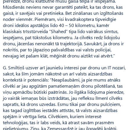
pieredze, dronu klātbūtne mūsu gaisa telpā ir iespējama.
Mūsdienās neviens nevar garantēti pateikt, ka tas drons, kas
gaisā, ir savējais vai pretinieka. Bet zināšanas un izglītošanās
noder vienmēr. Piemēram, visi kvadrakoptera tipveidīgie
droni ideālos apstākļos lido 40 – 50 kilometru, kamēr
klasiskais trīsstūrveida “Sha­hed” tipa lido vairākus simtus,
iespējams, pat tūkstošus kilometru. Ja cilvēks redz lidojošu
dronu, jācenšas nenonākt tā trajektorijā. Savukārt, ja drons ir
nokritis, par to jāpaziņo pašvaldības vai valsts policijai,
nevajag iet pašam klāt, mēģināt dronu aiztikt vai atvērt.”
G. Smiltiņš uzsver arī jauniešu interesi par dronu un IT nozari,
sakot, ka šīm jomām nākotnē un arī valsts aizsardzības
kontekstā ir potenciāls: “Neapšaubāmi, ja pie mums atnāks
cilvēki ar jau apgūtām pamatiemaņām dronu pilotēšanā, tas
viņu apmācību būtiski paātrinās. Jo ilgāka lidojuma pieredze,
jo vairāk iemaņas būs izstrādātas, jau refleksu līmenī cilvēks
sapratīs, kā drons uzvedas. Esmu tikai par dronu pulciņiem,
kas tagad izglītības iestādēs attīstās, tā valsts aizsardzības
spējām ir vērtīga lieta. Cilvēkiem, kuriem interesē
tehnoloģijas, tas ir labs veids, kā atrast savām prasmēm
pielietojumu. Zinu, ka Zemessardzē ir jau ilggadēji kolēģi,