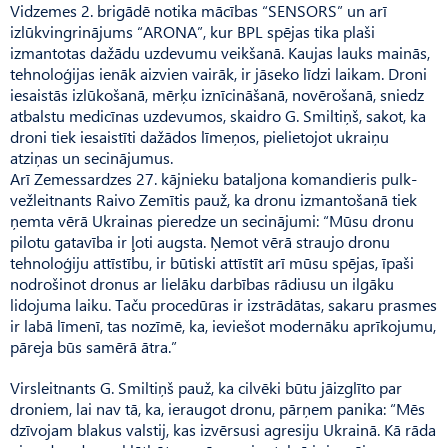
Vidzemes 2. brigādē notika mācības “SENSORS” un arī
izlūkvingrinājums “ARONA”, kur BPL spējas tika plaši
izmantotas dažādu uzdevumu veikšanā. Kaujas lauks mainās,
tehnoloģijas ienāk aizvien vairāk, ir jāseko līdzi laikam. Droni
iesaistās izlūkošanā, mērķu iznīcināšanā, novērošanā, sniedz
atbalstu medicīnas uzdevumos, skaidro G. Smiltiņš, sakot, ka
droni tiek iesaistīti dažādos līmeņos, pielietojot ukraiņu
atziņas un secinājumus.
Arī Zemessardzes 27. kājnieku bataljona komandieris pulk­
vežleitnants Raivo Zemītis pauž, ka dronu izmantošanā tiek
ņemta vērā Ukrainas pieredze un secinājumi: “Mūsu dronu
pilotu gatavība ir ļoti augsta. Ņemot vērā straujo dronu
tehnoloģiju attīstību, ir būtiski attīstīt arī mūsu spējas, īpaši
nodrošinot dronus ar lielāku darbības rādiusu un ilgāku
lidojuma laiku. Taču procedūras ir izstrādātas, sakaru prasmes
ir labā līmenī, tas nozīmē, ka, ieviešot modernāku aprīkojumu,
pāreja būs samērā ātra.”
Virsleitnants G. Smiltiņš pauž, ka cilvēki būtu jāizglīto par
droniem, lai nav tā, ka, ieraugot dronu, pārņem panika: “Mēs
dzīvojam blakus valstij, kas izvērsusi agresiju Ukrainā. Kā rāda