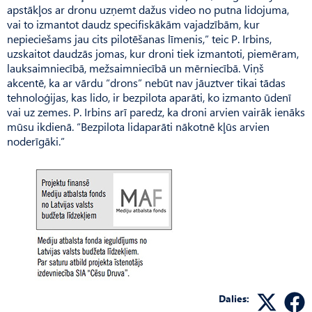
apstākļos ar dronu uzņemt dažus video no putna lidojuma,
vai to izmantot daudz specifiskākām vajadzībām, kur
nepieciešams jau cits pilotēšanas līmenis,” teic P. Irbins,
uzskaitot daudzās jomas, kur droni tiek izmantoti, piemēram,
lauksaimniecībā, mežsaimniecībā un mērniecībā. Viņš
akcentē, ka ar vārdu “drons” nebūt nav jāuztver tikai tādas
tehnoloģijas, kas lido, ir bezpilota aparāti, ko izmanto ūdenī
vai uz zemes. P. Irbins arī paredz, ka droni arvien vairāk ienāks
mūsu ikdienā. “Bezpilota lidaparāti nākotnē kļūs arvien
noderīgā­ki.”
Dalies: