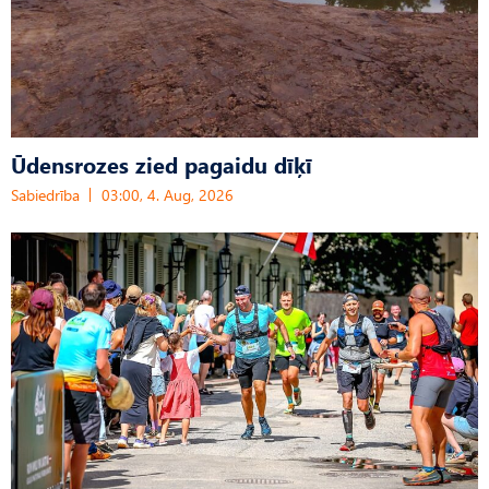
Ūdensrozes zied pagaidu dīķī
Sabiedrība
03:00, 4. Aug, 2026