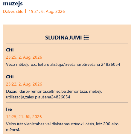
muzejs
Dzīves stils
19:21, 6. Aug, 2026
SLUDINĀJUMI
Citi
23:25, 2. Aug, 2026
Veco mēbeļu u.c. lietu utilizācija/izvešana/pārvešana 24826054
Citi
23:22, 2. Aug, 2026
Dažādi darbi-remonta,celtniecība,demontāža, mēbeļu
utiliāzācija,zāles pļaušana24826054
Īrē
12:25, 21. Jūl, 2026
Vēlos īrēt vienistabas vai divistabas dzīvokli cēsīs, līdz 200 eiro
mēnesī.