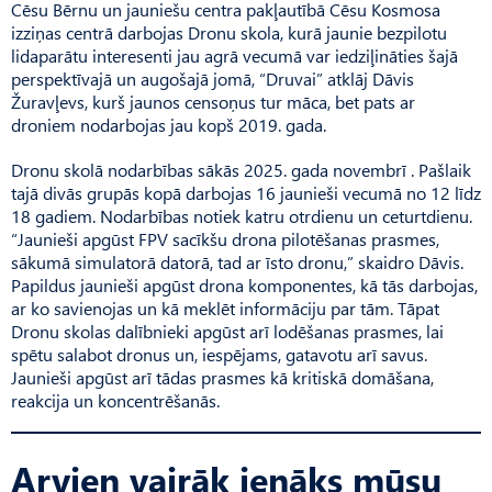
Cēsu Bērnu un jauniešu centra pakļautībā Cēsu Kosmosa
izziņas centrā darbojas Dronu skola, kurā jaunie bezpilotu
lidaparātu interesenti jau agrā vecumā var iedziļināties šajā
perspektīvajā un augošajā jomā, “Druvai” atklāj Dāvis
Žuravļevs, kurš jaunos censoņus tur māca, bet pats ar
droniem nodarbojas jau kopš 2019. gada.
Dronu skolā nodarbības sākās 2025. gada novembrī . Pašlaik
tajā divās grupās kopā darbojas 16 jaunieši vecumā no 12 līdz
18 gadiem. Nodarbības notiek katru otrdienu un ceturt­dienu.
“Jaunieši apgūst FPV sacīkšu drona pilotēšanas prasmes,
sākumā simulatorā datorā, tad ar īsto dronu,” skaidro Dāvis.
Papildus jaunieši apgūst drona komponentes, kā tās darbojas,
ar ko savienojas un kā meklēt informāciju par tām. Tāpat
Dronu skolas dalībnieki apgūst arī lodēšanas prasmes, lai
spētu salabot dronus un, iespējams, gatavotu arī savus.
Jaunieši apgūst arī tādas prasmes kā kritiskā domāšana,
reakcija un koncentrēšanās.
Arvien vairāk ienāks mūsu