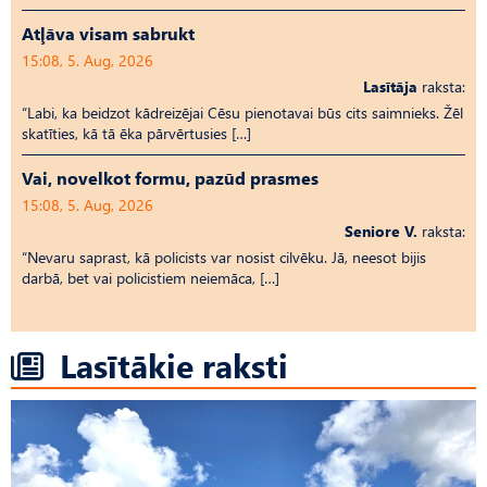
Atļāva visam sabrukt
15:08, 5. Aug, 2026
Lasītāja
raksta:
“Labi, ka beidzot kādreizējai Cēsu pienotavai būs cits saimnieks. Žēl
skatīties, kā tā ēka pārvērtusies […]
Vai, novelkot formu, pazūd prasmes
15:08, 5. Aug, 2026
Seniore V.
raksta:
“Nevaru saprast, kā policists var nosist cilvēku. Jā, neesot bijis
darbā, bet vai policistiem neiemāca, […]
Lasītākie raksti