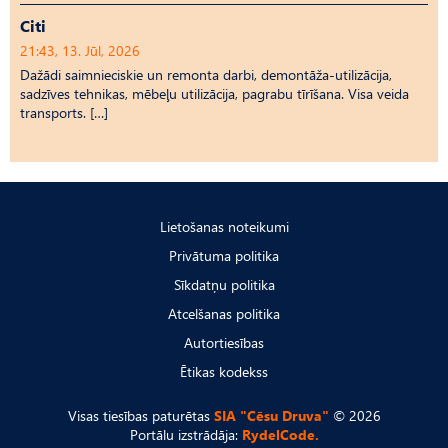
Citi
21:43, 13. Jūl, 2026
Dažādi saimnieciskie un remonta darbi, demontāža-utilizācija,
sadzīves tehnikas, mēbeļu utilizācija, pagrabu tīrīšana. Visa veida
transports. […]
Lietošanas noteikumi
Privātuma politika
Sīkdatņu politika
Atcelšanas politika
Autortiesības
Ētikas kodekss
Visas tiesības paturētas
SIA "Cēsu Druva"
© 2026
Portālu izstrādāja:
RydelCode.