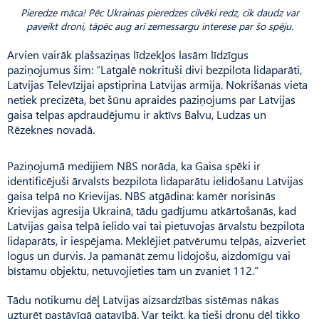
Pieredze māca! Pēc Ukrainas pieredzes cilvēki redz, cik daudz var
paveikt droni, tāpēc aug arī zemessargu interese par šo spēju.
Arvien vairāk plašsaziņas līdzekļos lasām līdzīgus
paziņojumus šim: “Latgalē nokrituši divi bezpilota lidaparāti,
Latvijas Televīzijai apstiprina Latvijas armija. Nokrišanas vieta
netiek precizēta, bet šūnu apraides paziņojums par Latvijas
gaisa telpas apdraudējumu ir aktīvs Balvu, Ludzas un
Rēzeknes novadā.
Paziņojumā medijiem NBS norāda, ka Gaisa spēki ir
identificējuši ārvalsts bezpilota lidaparātu ielidošanu Latvijas
gaisa telpā no Krievijas. NBS atgādina: kamēr norisinās
Krievijas agresija Ukrainā, tādu gadījumu atkārtošanās, kad
Latvijas gaisa telpā ielido vai tai pietuvojas ārvalstu bezpilota
lid­aparāts, ir iespējama. Meklējiet patvērumu telpās, aizveriet
logus un durvis. Ja pamanāt zemu lidojošu, aizdomīgu vai
bīstamu objektu, netuvojieties tam un zvaniet 112.”
Tādu notikumu dēļ Latvijas aizsardzības sistēmas nākas
uzturēt pastāvīgā gatavībā. Var teikt, ka tieši dronu dēļ tikko