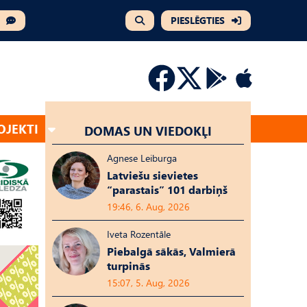
PIESLĒGTIES
OJEKTI
DOMAS UN VIEDOKĻI
Agnese Leiburga
Latviešu sievietes
“parastais” 101 darbiņš
19:46, 6. Aug, 2026
Iveta Rozentāle
Piebalgā sākās, Valmierā
turpinās
15:07, 5. Aug, 2026