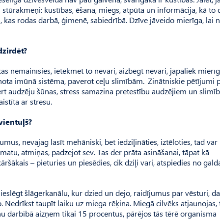
ri stūrakmeņi: kustības, ēšana, miegs, atpūta un informācija, kā to d
 kas rodas darbā, ģimenē, sabiedrībā. Dzīve jāveido mierīga, lai 
dzirdēt?
kas nemainīsies, ietekmēt to nevari, aizbēgt nevari, jāpaliek mierī
inota imūnā sistēma, paverot ceļu slimībām. Zinātniskie pētījumi 
ert audzēju šūnas, stress samazina pretestību audzējiem un slimī
stīta ar stresu.
vientuļš?
mus, nevajag lasīt mehāniski, bet iedziļināties, iztēloties, tad var
āmatu, atmiņas, padzejot sev. Tas der prāta asināšanai, tāpat kā
ršākais – pieturies un piesēdies, cik dziļi vari, atspiedies no galda
i ieslēgt šlāgerkanālu, kur dzied un dejo, raidījumus par vēsturi, d
. Nedrīkst taupīt laiku uz miega rēķina. Miegā cilvēks atjaunojas, 
darbībā aizņem tikai 15 procentus, pārējos tās tērē organisma