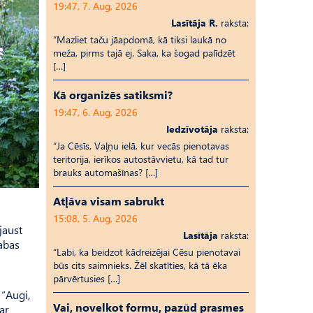
19:47, 7. Aug, 2026
Lasītāja R.
raksta:
“Mazliet taču jāapdomā, kā tiksi laukā no
meža, pirms tajā ej. Saka, ka šogad palīdzēt
[…]
Kā organizēs satiksmi?
19:47, 6. Aug, 2026
Iedzīvotāja
raksta:
“Ja Cēsīs, Vaļņu ielā, kur vecās pienotavas
teritorija, ierīkos autostāvvietu, kā tad tur
brauks automašīnas? […]
Atļāva visam sabrukt
15:08, 5. Aug, 2026
jaust
Lasītāja
raksta:
dabas
“Labi, ka beidzot kādreizējai Cēsu pienotavai
būs cits saimnieks. Žēl skatīties, kā tā ēka
pārvērtusies […]
 “Augi,
Vai, novelkot formu, pazūd prasmes
ar