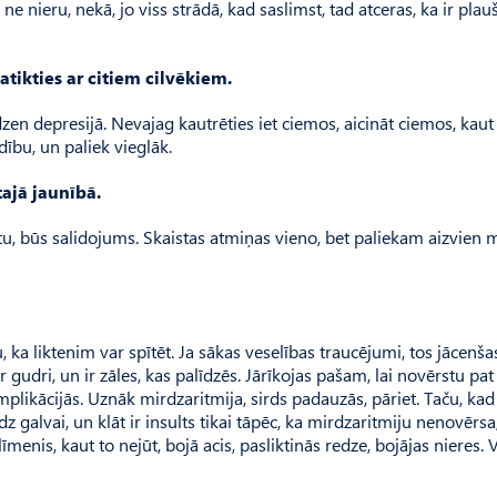
ne nieru, nekā, jo viss strādā, kad saslimst, tad atceras, ka ir plau
tikties ar citiem cilvēkiem.
dzen depresijā. Nevajag kautrēties iet ciemos, aicināt ciemos, kau
dību, un paliek vieglāk.
tajā jaunībā.
ūtu, būs salidojums. Skaistas atmiņas vieno, bet paliekam aizvie
, ka liktenim var spītēt. Ja sākas veselības traucējumi, tos jācenša
r gudri, un ir zāles, kas palīdzēs. Jārīkojas pašam, lai novērstu pat
likācijās. Uznāk mirdz­aritmija, sirds padauzās, pāriet. Taču, kad
līdz galvai, un klāt ir insults tikai tāpēc, ka mirdzaritmiju nenovērsa
menis, kaut to nejūt, bojā acis, pasliktinās redze, bojājas nieres. 