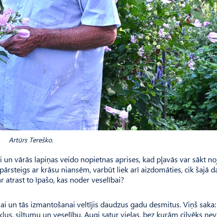
Artūrs Tereško.
un vārās lapiņas veido nopietnas aprises, kad pļavās var sākt no
ārsteigs ar krāsu niansēm, varbūt liek arī aizdomāties, cik šajā 
r atrast to īpašo, kas noder veselībai?
nai un tās izmantošanai veltījis daudzus gadu desmitus. Viņš saka:
ļus, siltumu un veselību. Augi satur vielas, bez kurām cilvēks nev