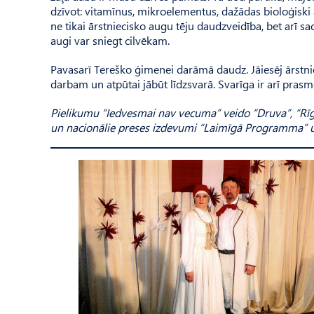
dzīvot: vitamīnus, mikroelementus, dažādas bioloģiski akt
ne tikai ārstniecisko augu tēju daudzveidība, bet arī s
augi var sniegt cilvēkam.
Pavasarī Tereško ģimenei darāmā daudz. Jāiesēj ārstnie
darbam un atpūtai jābūt līdzsvarā. Svarīga ir arī pras
Pielikumu “Iedvesmai nav vecuma” veido “Druva”, “Rīg
un nacionālie preses izdevumi “Laimīgā Programma” un