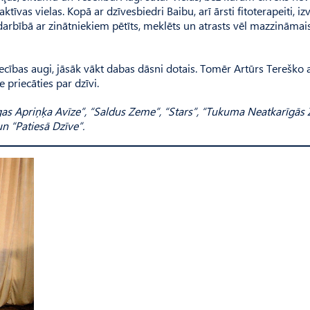
īvas vielas. Kopā ar dzīvesbiedri Baibu, arī ārsti fitoterapeiti, iz
adarbībā ar zinātniekiem pētīts, meklēts un atrasts vēl mazzināmais
cības augi, jāsāk vākt dabas dāsni dotais. Tomēr Artūrs Tereško at
me priecāties par dzīvi.
as Apriņķa Avīze”, “Saldus Zeme”, “Stars”, “Tukuma Neatkarīgās 
 “Patiesā Dzīve”.