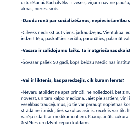
uzturēšanai. Kad cilvēks ir vesels, viņam nav ne plaušu, 
aknas, nieres, sirds.
-Daudz runā par socializēšanos, nepieciešamību sa
-Cilvēks nedrīkst būt viens, jādraudzējas. Vientulība ie
iedzert tēju, paskatīties seriālu, parunāties, palamāt val
-Vasara ir salidojumu laiks. Tā ir atgriešanās skais
-Šovasar paliek 50 gadi, kopš beidzu Medicīnas instit
-Vai ir liktenis, kas paredzējis, cik kuram lemts?
-Nevaru atbildēt ne apstiprinoši, ne noliedzoši, bet zinu
novērst, un tam kalpo medicīna. Jāiet pie ārstiem, viņi i
veselības traucējumus, jo tie var pāraugt nopietnās komp
strādā neritmiski, tiek sakultas asinis, receklis var tikt 
varēja izdarīt ar medikamentiem. Pa­augstināts cukura lī
ārstēties un dzīvot cepuri kuldams.