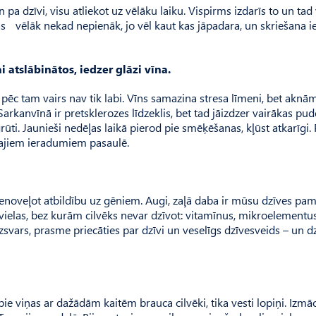
 pa dzīvi, visu atliekot uz vēlāku laiku. Vispirms izdarīs to un tad 
as vēlāk nekad nepienāk, jo vēl kaut kas jāpadara, un skriešana ie
i atslābinātos, iedzer glāzi vīna.
pēc tam vairs nav tik labi. Vīns samazina stresa līmeni, bet aknām
Sarkanvīnā ir pretsklerozes līdzeklis, bet tad jāizdzer vairākas pud
grūti. Jaunieši nedēļas laikā pierod pie smēķēšanas, kļūst atkarīgi.
kajiem ieradumiem pasaulē.
, nenoveļot atbildību uz gēniem. Augi, zaļā daba ir mūsu dzīves pam
 vielas, bez kurām cilvēks nevar dzīvot: vitamīnus, mikroelementus
svars, prasme priecāties par dzīvi un veselīgs dzīvesveids – un d
ie viņas ar dažādām kaitēm brauca cilvēki, tika vesti lopiņi. Izmāc