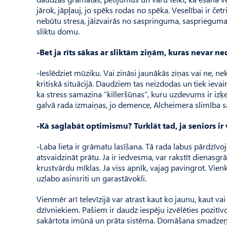
jārok, jāpļauj, jo spēks rodas no spēka. Veselībai ir čet
nebūtu stresa, jāizvairās no saspringuma, sasprieguma,
sliktu domu.
-Bet ja rīts sākas ar sliktām ziņām, kuras nevar ne
-Ieslēdziet mūziku. Vai zināsi jaunākās ziņas vai ne, ne
kritiskā situācijā. Daudziem tas neizdodas un tiek ieva
ka stress samazina “killeršūnas”, kuru uzdevums ir izķ
galvā rada izmaiņas, jo demence, Alcheimera slimība sai
-Kā saglabāt optimismu? Turklāt tad, ja seniors ir 
-Laba lieta ir grāmatu lasīšana. Tā rada labus pārdzīvoju
atsvaidzināt prātu. Ja ir iedvesma, var rakstīt dienasgr
krustvārdu mīklas. Ja viss apnīk, vajag pavingrot. Vien­kā
uzlabo asinsriti un garastāvokli.
Vienmēr arī televīzijā var atrast kaut ko jaunu, kaut va
dzīvniekiem. Pašiem ir daudz iespēju izvēlēties pozitīvo
sakārtota imūnā un prāta sistēma. Domāšana smadzeņu 