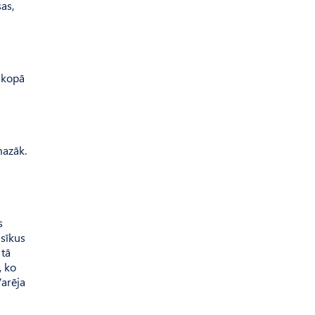
šas,
t kopā
n mazāk.
s
 sīkus
 tā
, ko
Varēja