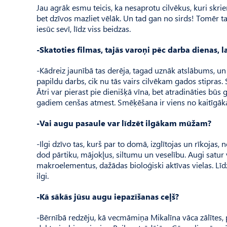
Jau agrāk esmu teicis, ka nesaprotu cilvēkus, kuri skrien
bet dzīvos mazliet vēlāk. Un tad gan no sirds! Tomēr t
iesūc sevī, līdz viss beidzas.
-Skatoties filmas, tajās varoņi pēc darba dienas, la
-Kādreiz jaunībā tas derēja, tagad uznāk atslābums, un 
papildu darbs, cik nu tās vairs cilvēkam gados stipras. 
Ātri var pierast pie dienišķā vīna, bet atradināties būs 
gadiem cenšas atmest. Smēķēšana ir viens no kaitīgā
-Vai augu pasaule var līdzēt ilgākam mūžam?
-Ilgi dzīvo tas, kurš par to domā, izglītojas un rīkojas
dod pārtiku, mājokļus, siltumu un veselību. Augi satur
makroelementus, dažādas bioloģiski aktīvas vielas. Līdz
ilgi.
-Kā sākās jūsu augu iepazīšanas ceļš?
-Bērnībā redzēju, kā vecmāmiņa Mikalīna vāca zālītes, p