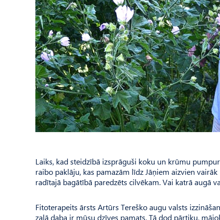
Laiks, kad steidzībā izsprāguši koku un krūmu pumpuri 
raibo paklāju, kas pamazām līdz Jāņiem aizvien vairāk p
radītajā bagātībā paredzēts cilvēkam. Vai katrā augā va
Fitoterapeits ārsts Artūrs Tereško augu valsts izzināša
zaļā daba ir mūsu dzīves pamats. Tā dod pārtiku, mājok