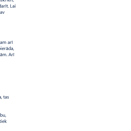
arīt. Lai
nav
gam arī
pierāda,
bām. Arī
, tas
abu,
tiek