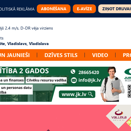
ABONĒŠANA
E-AVĪZE
ZIŅOT DRUVAI
OLITISKĀ REKLĀMA
jš 2.4 m/s, D-DR vēja virziens
ts
te, Vladislavs, Vladislava
UN JAUNIEŠI
DZĪVES STILS
VIDEO
PR