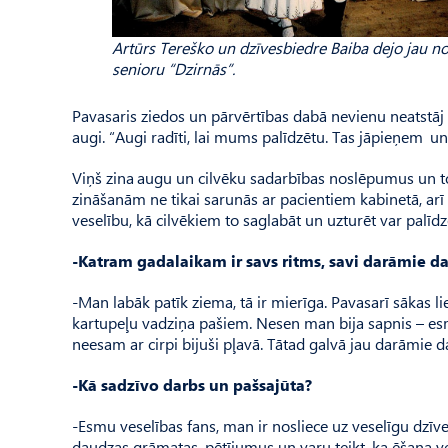
Artūrs Tereško un dzīvesbiedre Baiba dejo jau n
senioru “Dzirnās”.
Pavasaris ziedos un pārvērtības dabā nevienu neatstāj 
augi. “Augi radīti, lai mums palīdzētu. Tas jāpieņem un 
Viņš zina augu un cilvēku sadarbības noslēpumus un tos
zināšanām ne tikai sarunās ar pacientiem kabinetā, arī 
veselību, kā cilvēkiem to saglabāt un uzturēt var palīd
-Katram gadalaikam ir savs ritms, savi darāmie da
-Man labāk patīk ziema, tā ir mierīga. Pavasarī sākas lie
kartupeļu vadziņa pašiem. Nesen man bija sapnis – esmu
neesam ar cirpi bijuši pļavā. Tātad galvā jau darāmi
-Kā sadzīvo darbs un paš­sajūta?
-Esmu veselības fans, man ir nosliece uz veselīgu dzīv
daudzas grāmatas, pētījumus un varu teikt, ka ēšana vese