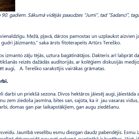
o 90. gadiem. Sākumā vidējās paaudzes “Jumī”, tad “Sadancī”, tag
vienaldzīgu. Mežā, pļavā, dārzos pamostas un uzplaukst aizvien j
gudri jāizmanto,” saka ārsts fitoterapeits Artūrs Tereško.
 izmanto zāļu tējās, uztura bagātinātājos. Dakteris arī labprāt da
tikšanās reizēs dažādās auditorijās, ar kolēģiem diskusijās medijo
zēt augi, A. Tereško sarakstījis vairākas grāmatas.
rbi.
li darbi un priekšā sezona. Divos hektāros jāiesēj augi, jāiestāda a
 zem ziedoša jasmīna, bites san, sajūta, ka ir jau vasaras vidus, 
e darbi, domas gan par laikapstākļiem, gan augu ziedēšanu.
esveidu. Jaunībā veselību esmu diezgan daudz pabendējis. Esmu iz
līgā dzīvesveidā nav pati galvenā, svarīgākā ir kustības. Jāiet, j