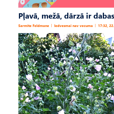
Pļavā, mežā, dārzā ir daba
Sarmīte Feldmane
Iedvesmai nav vecuma
17:32, 22