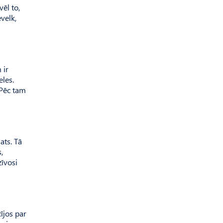
vēl to,
velk,
 ir
eles.
 Pēc tam
ats. Tā
,
zīvosi
ījos par