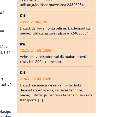
utilizācija/izvešana/pārvešana 24826054
ad
Citi
23:22, 2. Aug, 2026
Dažādi darbi-remonta,celtniecība,demontāža,
auni
mēbeļu utiliāzācija,zāles pļaušana24826054
Īrē
lās ar
12:25, 21. Jūl, 2026
s. Par
Vēlos īrēt vienistabas vai divistabas dzīvokli
cēsīs, līdz 200 eiro mēnesī.
Citi
rī
21:43, 13. Jūl, 2026
bet vēl
Dažādi saimnieciskie un remonta darbi,
demontāža-utilizācija, sadzīves tehnikas,
mēbeļu utilizācija, pagrabu tīrīšana. Visa veida
transports. […]
lasījis
āskrien,