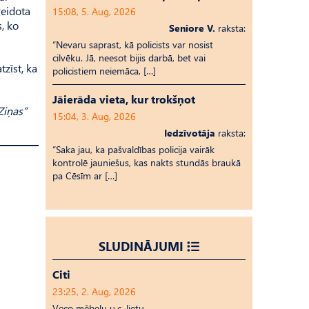
veidota
15:08, 5. Aug, 2026
, ko
Seniore V.
raksta:
“Nevaru saprast, kā policists var nosist
cilvēku. Jā, neesot bijis darbā, bet vai
zīst, ka
policistiem neiemāca, […]
Jāierāda vieta, kur trokšņot
Ziņas”
15:04, 3. Aug, 2026
Iedzīvotāja
raksta:
“Saka jau, ka pašvaldības policija vairāk
kontrolē jauniešus, kas nakts stundās braukā
pa Cēsīm ar […]
SLUDINĀJUMI
Citi
23:25, 2. Aug, 2026
Veco mēbeļu u.c. lietu