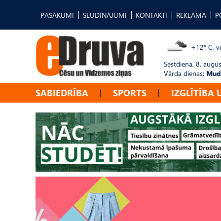
PASĀKUMI
SLUDINĀJUMI
KONTAKTI
REKLĀMA
P
+12° C, vē
Sestdiena, 8. augus
Vārda dienas:
Mudī
SABIEDRĪBA
SPORTS
IZGLĪTĪBA 