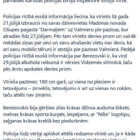
pārvaldes Kārtības policijas biroja inspektore Sintija Virse.
Policijas rīcībā esošā informācija liecina, ka vīrietis šā gada
21.jūlijā izbraucis no savas dzīvesvietas Madonas novada
Ošupes pagasta “Darmaļiem” uz Valmieru pie paziņas, kur
atradies līdz 27.jūlijam. Pēc tam vīrietis devies prom un vairāk
nekādas ziņas par sevi un savu atrašanās vietu nav devis, kā
arī savu mobilo tālruni ir atstājis pie paziņas Valmierā. Pēdējā
policijas rīcībā esošā informācija par Berezovski ir, ka viņš
29.jūlijā alkohola reibumā ir vērsies Vidzemes slimnīcā, taču
pēc ārstu apskates devies prom.
Vīrieša pazīmes: 180 cm garš, uz viena no pleciem ir
tetovējums – zirneklis, tetovējums ir arī uz vienas no rokām,
taču attēls nav zināms.
Berezovskis bija ģērbies zilas krāsas džinsa auduma biksēs,
melnas krāsas sporta kurpēs, iespējams, ar “Nike” logotipu,
zaļganas krāsas kreklā bez piedurknēm.
Policija lūdz vērīgi aplūkot attēlā redzamo vīrieti un, ja ir kāda
informācija par Berezovska iespējamo atrašanās vietu vai