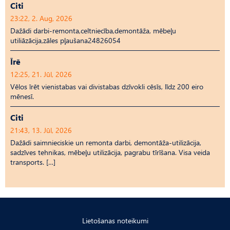
Citi
23:22, 2. Aug, 2026
Dažādi darbi-remonta,celtniecība,demontāža, mēbeļu
utiliāzācija,zāles pļaušana24826054
Īrē
12:25, 21. Jūl, 2026
Vēlos īrēt vienistabas vai divistabas dzīvokli cēsīs, līdz 200 eiro
mēnesī.
Citi
21:43, 13. Jūl, 2026
Dažādi saimnieciskie un remonta darbi, demontāža-utilizācija,
sadzīves tehnikas, mēbeļu utilizācija, pagrabu tīrīšana. Visa veida
transports. […]
Lietošanas noteikumi