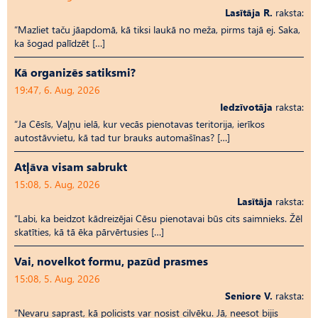
Lasītāja R.
raksta:
“Mazliet taču jāapdomā, kā tiksi laukā no meža, pirms tajā ej. Saka,
ka šogad palīdzēt […]
Kā organizēs satiksmi?
19:47, 6. Aug, 2026
Iedzīvotāja
raksta:
“Ja Cēsīs, Vaļņu ielā, kur vecās pienotavas teritorija, ierīkos
autostāvvietu, kā tad tur brauks automašīnas? […]
Atļāva visam sabrukt
15:08, 5. Aug, 2026
Lasītāja
raksta:
“Labi, ka beidzot kādreizējai Cēsu pienotavai būs cits saimnieks. Žēl
skatīties, kā tā ēka pārvērtusies […]
Vai, novelkot formu, pazūd prasmes
15:08, 5. Aug, 2026
Seniore V.
raksta:
“Nevaru saprast, kā policists var nosist cilvēku. Jā, neesot bijis