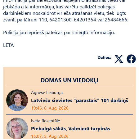
jebkāda cita informācija, kas varētu palīdzēt policijas
darbiniekiem noskaidrot vīrieša atrašanās vietu, tiek lūgts
zvanīt pa tālruni 110, 64201300, 64201354 vai 25484666.
Policija jau iepriekš pateicas par sniegto informāciju.
LETA
Dalies:
DOMAS UN VIEDOKĻI
Agnese Leiburga
Latviešu sievietes “parastais” 101 darbiņš
19:46, 6. Aug, 2026
Iveta Rozentāle
Piebalgā sākās, Valmierā turpinās
15:07, 5. Aug, 2026