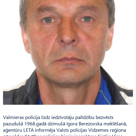
Valmieras policija lūdz iedzīvotāju palīdzību bezvēsts
pazudušā 1968.gadā dzimušā Igora Berezovska meklēšanā,
aģentūru LETA informēja Valsts policijas Vidzemes reģiona