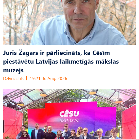
Juris Žagars ir pārliecināts, ka Cēsīm
piestāvētu Latvijas laikmetīgās mākslas
muzejs
Dzīves stils
19:21, 6. Aug, 2026