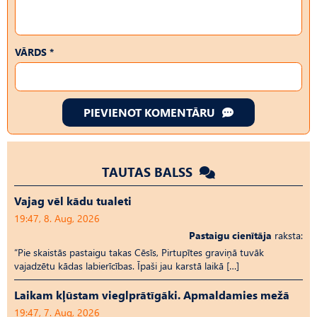
VĀRDS *
PIEVIENOT KOMENTĀRU
TAUTAS BALSS
Vajag vēl kādu tualeti
19:47, 8. Aug, 2026
Pastaigu cienītāja
raksta:
“Pie skaistās pastaigu takas Cēsīs, Pirtupītes graviņā tuvāk
vajadzētu kādas labierīcības. Īpaši jau karstā laikā […]
Laikam kļūstam vieglprātīgāki. Apmaldamies mežā
19:47, 7. Aug, 2026