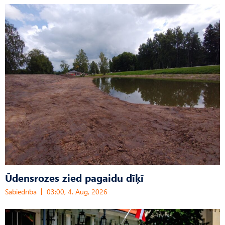
Ūdensrozes zied pagaidu dīķī
Sabiedrība
03:00, 4. Aug, 2026