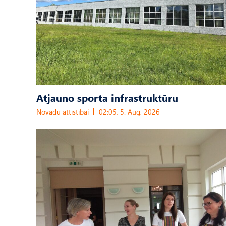
Atjauno sporta infrastruktūru
Novadu attīstībai
02:05, 5. Aug, 2026