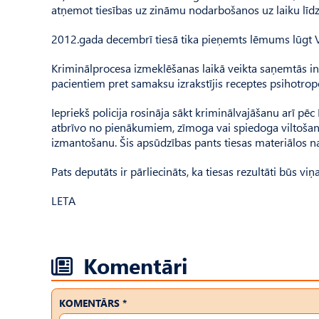
atņemot tiesības uz zināmu nodarbošanos uz laiku līdz
2012.gada decembrī tiesā tika pieņemts lēmums lūgt Ve
Kriminālprocesa izmeklēšanas laikā veikta saņemtās in
pacientiem pret samaksu izrakstījis receptes psihotrop
Iepriekš policija rosināja sākt kriminālvajāšanu arī pē
atbrīvo no pienākumiem, zīmoga vai spiedoga viltošanu
izmantošanu. Šis apsūdzības pants tiesas materiālos na
Pats deputāts ir pārliecināts, ka tiesas rezultāti būs
LETA
Komentāri
KOMENTĀRS *