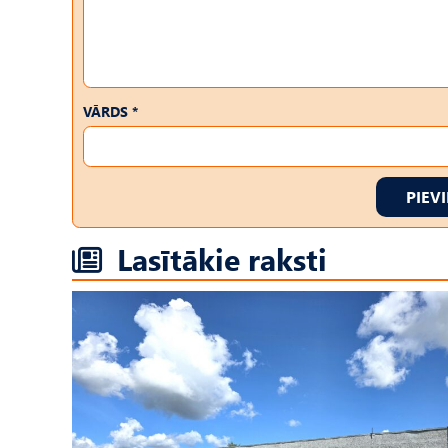
VĀRDS *
PIEV
Lasītākie raksti