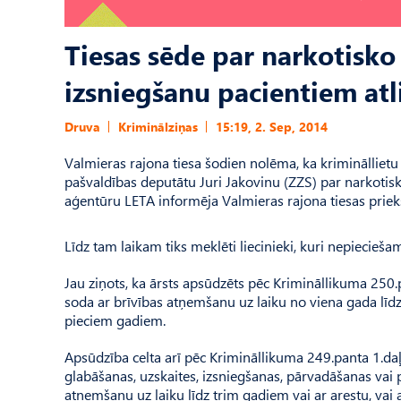
Tiesas sēde par narkotisko
izsniegšanu pacientiem atli
Druva
Kriminālziņas
15:19, 2. Sep, 2014
Valmieras rajona tiesa šodien nolēma, ka kriminālliet
pašvaldības deputātu Juri Jakovinu (ZZS) par narkotisk
aģentūru LETA informēja Valmieras rajona tiesas priek
Līdz tam laikam tiks meklēti liecinieki, kuri nepiecieša
Jau ziņots, ka ārsts apsūdzēts pēc Krimināllikuma 250.
soda ar brīvības atņemšanu uz laiku no viena gada līd
pieciem gadiem.
Apsūdzība celta arī pēc Krimināllikuma 249.panta 1.daļ
glabāšanas, uzskaites, izsniegšanas, pārvadāšanas va
atņemšanu uz laiku līdz trim gadiem vai ar arestu, va