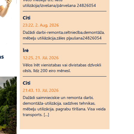
utilizācija/izvešana/pārvešana 24826054
Citi
23:22, 2. Aug, 2026
Dažādi darbi-remonta,celtniecība,demontāža,
mēbeļu utiliāzācija,zāles pļaušana24826054
Īrē
as
12:25, 21. Jūl, 2026
Vēlos īrēt vienistabas vai divistabas dzīvokli
cēsīs, līdz 200 eiro mēnesī.
Citi
21:43, 13. Jūl, 2026
Dažādi saimnieciskie un remonta darbi,
demontāža-utilizācija, sadzīves tehnikas,
mēbeļu utilizācija, pagrabu tīrīšana. Visa veida
transports. […]