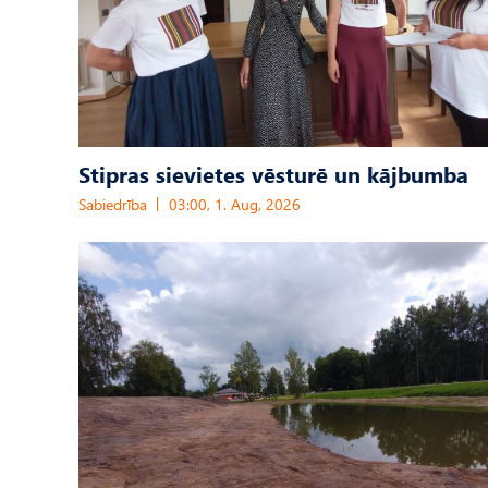
Stipras sievietes vēsturē un kājbumba
Sabiedrība
03:00, 1. Aug, 2026