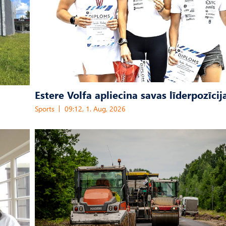
Estere Volfa apliecina savas līderpozīcij
Sports
09:12, 1. Aug, 2026