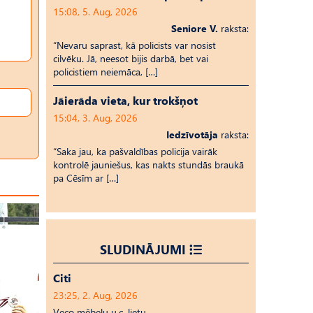
15:08, 5. Aug, 2026
Seniore V.
raksta:
“Nevaru saprast, kā policists var nosist
cilvēku. Jā, neesot bijis darbā, bet vai
policistiem neiemāca, […]
Jāierāda vieta, kur trokšņot
15:04, 3. Aug, 2026
Iedzīvotāja
raksta:
“Saka jau, ka pašvaldības policija vairāk
kontrolē jauniešus, kas nakts stundās braukā
pa Cēsīm ar […]
SLUDINĀJUMI
Citi
23:25, 2. Aug, 2026
Veco mēbeļu u.c. lietu