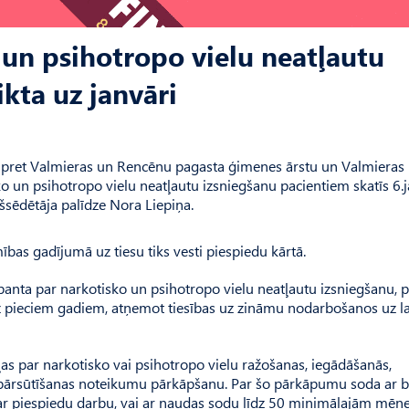
 un psihotropo vielu neatļautu
kta uz janvāri
u pret Valmieras un Rencēnu pagasta ģimenes ārstu un Valmieras 
o un psihotropo vielu neatļautu izsniegšanu pacientiem skatīs 6.j
šsēdētāja palīdze Nora Liepiņa.
mības gadījumā uz tiesu tiks vesti piespiedu kārtā.
panta par narkotisko un psihotropo vielu neatļautu izsniegšanu, 
z pieciem gadiem, atņemot tiesības uz zināmu nodarbošanos uz la
as par narkotisko vai psihotropo vielu ražošanas, iegādāšanās,
i pārsūtīšanas noteikumu pārkāpšanu. Par šo pārkāpumu soda ar b
i ar piespiedu darbu, vai ar naudas sodu līdz 50 minimālajām mēn