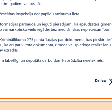
 trim gadiem vai bez tā.
selības inspekciju dot papildu atzinumu lietā.
formācijas pārbaude un iegūti pierādījumi, ka apsūdzētais ģimen
o vai narkotisko vielu iegādei bez medicīniskas nepieciešamības.
c Krimināllikuma 275.panta 1.daļas par dokumenta, kas piešķir ties
, kā arī par viltota dokumenta, zīmoga vai spiedoga realizēšanu 
v uzrādīts.
 viņam labvēlīgi un deputāta darbu domē apsūdzība neietekmēs.
Dalies: