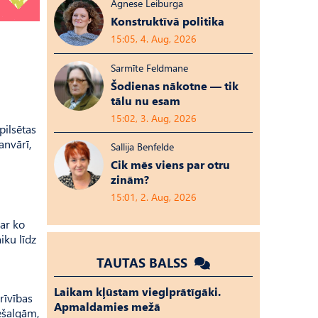
Agnese Leiburga
Konstruktīvā politika
15:05, 4. Aug, 2026
Sarmīte Feldmane
Šodienas nākotne — tik
tālu nu esam
15:02, 3. Aug, 2026
pilsētas
anvārī,
Sallija Benfelde
Cik mēs viens par otru
zinām?
15:01, 2. Aug, 2026
par ko
iku līdz
TAUTAS BALSS
Laikam kļūstam vieglprātīgāki.
rīvības
Apmaldamies mežā
ešalgām,