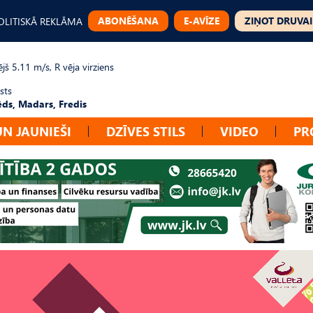
ABONĒŠANA
E-AVĪZE
ZIŅOT DRUVAI
OLITISKĀ REKLĀMA
jš 5.11 m/s, R vēja virziens
sts
ēds, Madars, Fredis
UN JAUNIEŠI
DZĪVES STILS
VIDEO
PR