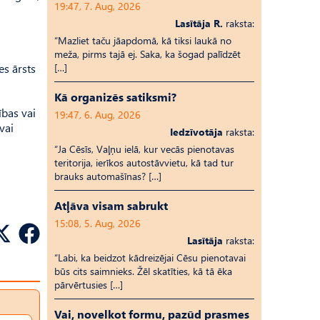
19:47, 7. Aug, 2026
Lasītāja R.
raksta:
“Mazliet taču jāapdomā, kā tiksi laukā no
meža, pirms tajā ej. Saka, ka šogad palīdzēt
es ārsts
[…]
Kā organizēs satiksmi?
ības vai
19:47, 6. Aug, 2026
vai
Iedzīvotāja
raksta:
“Ja Cēsīs, Vaļņu ielā, kur vecās pienotavas
teritorija, ierīkos autostāvvietu, kā tad tur
brauks automašīnas? […]
Atļāva visam sabrukt
15:08, 5. Aug, 2026
Lasītāja
raksta:
“Labi, ka beidzot kādreizējai Cēsu pienotavai
būs cits saimnieks. Žēl skatīties, kā tā ēka
pārvērtusies […]
Vai, novelkot formu, pazūd prasmes