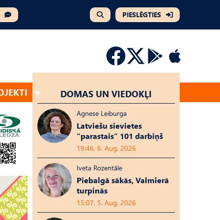
PIESLĒGTIES
OJEKTI
DOMAS UN VIEDOKĻI
Agnese Leiburga
Latviešu sievietes
“parastais” 101 darbiņš
19:46, 6. Aug, 2026
Iveta Rozentāle
Piebalgā sākās, Valmierā
turpinās
15:07, 5. Aug, 2026