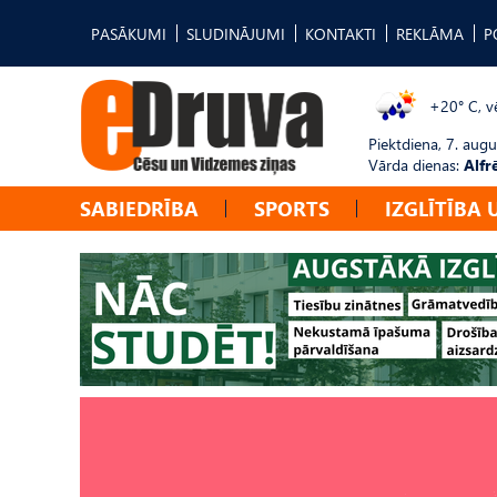
PASĀKUMI
SLUDINĀJUMI
KONTAKTI
REKLĀMA
P
+20° C, vē
Piektdiena, 7. augu
Vārda dienas:
Alfr
SABIEDRĪBA
SPORTS
IZGLĪTĪBA 