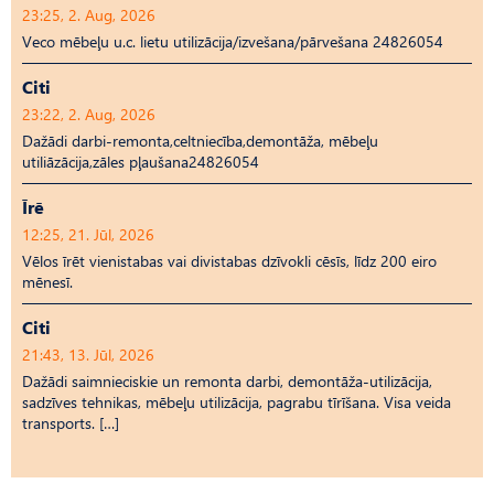
23:25, 2. Aug, 2026
Veco mēbeļu u.c. lietu utilizācija/izvešana/pārvešana 24826054
Citi
23:22, 2. Aug, 2026
Dažādi darbi-remonta,celtniecība,demontāža, mēbeļu
utiliāzācija,zāles pļaušana24826054
Īrē
12:25, 21. Jūl, 2026
Vēlos īrēt vienistabas vai divistabas dzīvokli cēsīs, līdz 200 eiro
mēnesī.
Citi
21:43, 13. Jūl, 2026
Dažādi saimnieciskie un remonta darbi, demontāža-utilizācija,
sadzīves tehnikas, mēbeļu utilizācija, pagrabu tīrīšana. Visa veida
transports. […]