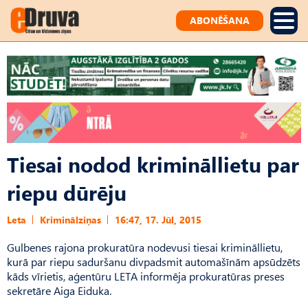
ABONĒŠANA
Tiesai nodod krimināllietu par
riepu dūrēju
Leta
Kriminālziņas
16:47, 17. Jūl, 2015
Gulbenes rajona prokuratūra nodevusi tiesai krimināllietu,
kurā par riepu saduršanu divpadsmit automašīnām apsūdzēts
kāds vīrietis, aģentūru LETA informēja prokuratūras preses
sekretāre Aiga Eiduka.