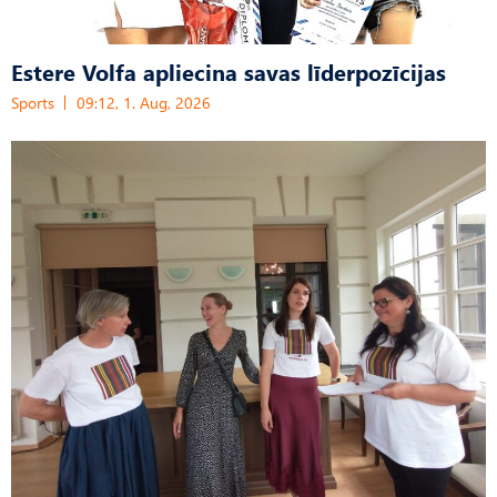
Estere Volfa apliecina savas līderpozīcijas
Sports
09:12, 1. Aug, 2026