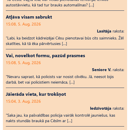
autostāvvietu, kā tad tur brauks automašīnas? […]
Atļāva visam sabrukt
15:08, 5. Aug, 2026
Lasītāja
raksta:
“Labi, ka beidzot kādreizējai Cēsu pienotavai būs cits saimnieks. Žēl
skatīties, kā tā ēka pārvērtusies […]
Vai, novelkot formu, pazūd prasmes
15:08, 5. Aug, 2026
Seniore V.
raksta:
“Nevaru saprast, kā policists var nosist cilvēku. Jā, neesot bijis
darbā, bet vai policistiem neiemāca, […]
Jāierāda vieta, kur trokšņot
15:04, 3. Aug, 2026
Iedzīvotāja
raksta:
“Saka jau, ka pašvaldības policija vairāk kontrolē jauniešus, kas
nakts stundās braukā pa Cēsīm ar […]