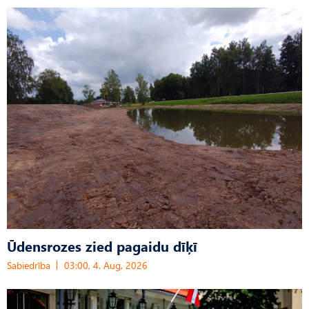
Ūdensrozes zied pagaidu dīķī
Sabiedrība
03:00, 4. Aug, 2026