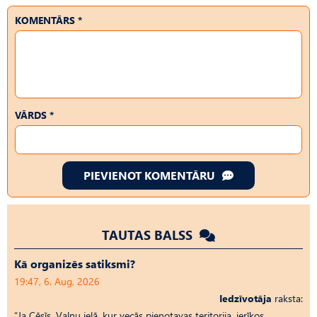
KOMENTĀRS *
VĀRDS *
PIEVIENOT KOMENTĀRU
TAUTAS BALSS
Kā organizēs satiksmi?
19:47, 6. Aug, 2026
Iedzīvotāja
raksta:
“Ja Cēsīs, Vaļņu ielā, kur vecās pienotavas teritorija, ierīkos