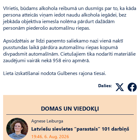
Vīrietis, būdams alkohola reibumā un dusmīgs par to, ka kāda
persona atteicās viņam iedot naudu alkohola iegādei, bez
jebkāda objektīva iemesla nolēma pārdurt dažādām
personām piederošo automašīnu riepas.
Apsūdzētais ar līdzi paņemto saliekamo nazi vienā naktī
pusstundas laikā pārdūra automašīnu riepas kopumā
divpadsmit automašīnām. Cietušajiem tika nodarīti materiālie
zaudējumi vairāk nekā 958 eiro apmērā.
Lieta izskatīšanai nodota Gulbenes rajona tiesai.
Dalies:
DOMAS UN VIEDOKĻI
Agnese Leiburga
Latviešu sievietes “parastais” 101 darbiņš
19:46, 6. Aug, 2026