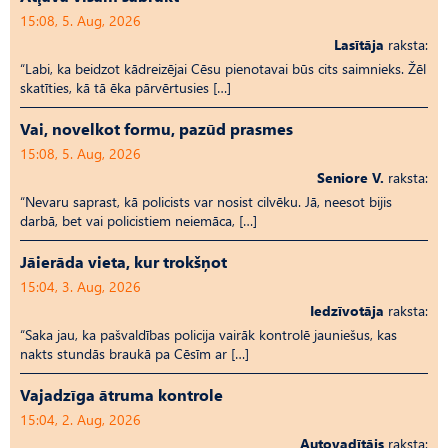
15:08, 5. Aug, 2026
Lasītāja
raksta:
“Labi, ka beidzot kādreizējai Cēsu pienotavai būs cits saimnieks. Žēl
skatīties, kā tā ēka pārvērtusies […]
Vai, novelkot formu, pazūd prasmes
15:08, 5. Aug, 2026
Seniore V.
raksta:
“Nevaru saprast, kā policists var nosist cilvēku. Jā, neesot bijis
darbā, bet vai policistiem neiemāca, […]
Jāierāda vieta, kur trokšņot
15:04, 3. Aug, 2026
Iedzīvotāja
raksta:
“Saka jau, ka pašvaldības policija vairāk kontrolē jauniešus, kas
nakts stundās braukā pa Cēsīm ar […]
Vajadzīga ātruma kontrole
15:04, 2. Aug, 2026
Autovadītājs
raksta: