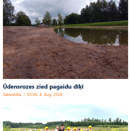
Ūdensrozes zied pagaidu dīķī
Sabiedrība
03:00, 4. Aug, 2026