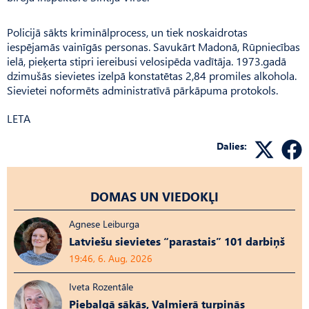
Policijā sākts kriminālprocess, un tiek noskaidrotas
iespējamās vainīgās personas. Savukārt Madonā, Rūpniecības
ielā, pieķerta stipri iereibusi velosipēda vadītāja. 1973.gadā
dzimušās sievietes izelpā konstatētas 2,84 promiles alkohola.
Sievietei noformēts administratīvā pārkāpuma protokols.
LETA
Dalies:
DOMAS UN VIEDOKĻI
Agnese Leiburga
Latviešu sievietes “parastais” 101 darbiņš
19:46, 6. Aug, 2026
Iveta Rozentāle
Piebalgā sākās, Valmierā turpinās