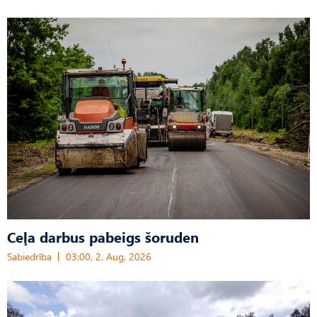
Ceļa darbus pabeigs šoruden
Sabiedrība
03:00, 2. Aug, 2026