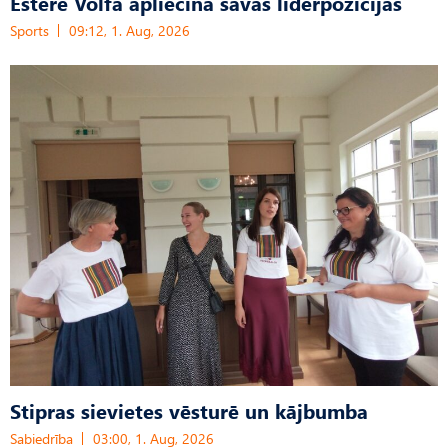
Estere Volfa apliecina savas līderpozīcijas
Sports
09:12, 1. Aug, 2026
Stipras sievietes vēsturē un kājbumba
Sabiedrība
03:00, 1. Aug, 2026