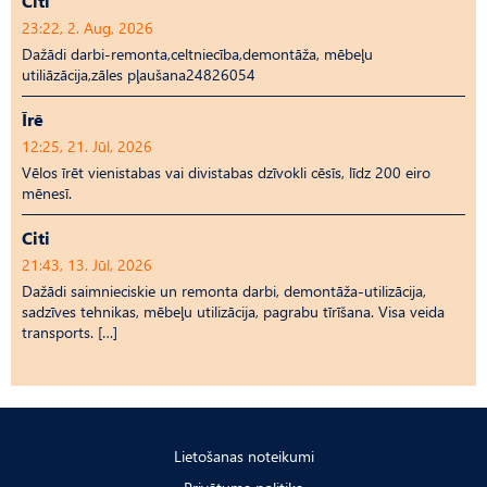
Citi
23:22, 2. Aug, 2026
Dažādi darbi-remonta,celtniecība,demontāža, mēbeļu
utiliāzācija,zāles pļaušana24826054
Īrē
12:25, 21. Jūl, 2026
Vēlos īrēt vienistabas vai divistabas dzīvokli cēsīs, līdz 200 eiro
mēnesī.
Citi
21:43, 13. Jūl, 2026
Dažādi saimnieciskie un remonta darbi, demontāža-utilizācija,
sadzīves tehnikas, mēbeļu utilizācija, pagrabu tīrīšana. Visa veida
transports. […]
Lietošanas noteikumi