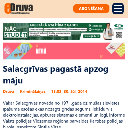
ABONĒŠANA
Salacgrīvas pagastā apzog
māju
Druva
Kriminālziņas
13:03, 30. Jūl, 2014
Vakar Salacgrīvas novadā no 1971.gadā dzimušas sievietes
īpašumā esošas ēkas nozagts grīdas segums, iekšdurvis,
elektroinstalācijas, apkures sistēmas elementi un logi, informē
Valsts policijas Vidzemes reģiona pārvaldes Kārtības policijas
biroja inspektore Sintija Virse.