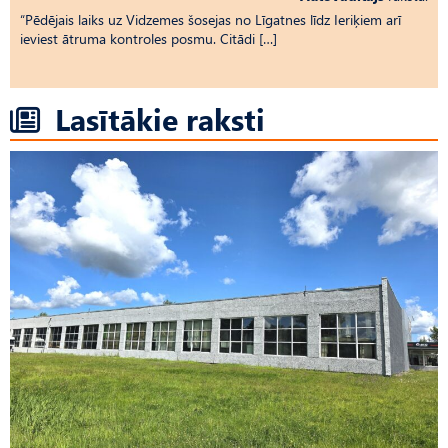
“Pēdējais laiks uz Vid­ze­mes šosejas no Līgatnes līdz Ieriķiem arī
ieviest ātruma kontroles posmu. Citādi […]
Lasītākie raksti