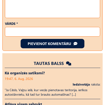
VĀRDS *
PIEVIENOT KOMENTĀRU
TAUTAS BALSS
Kā organizēs satiksmi?
19:47, 6. Aug, 2026
Iedzīvotāja
raksta:
“Ja Cēsīs, Vaļņu ielā, kur vecās pienotavas teritorija, ierīkos
autostāvvietu, kā tad tur brauks automašīnas? […]
Atļāva visam sabrukt