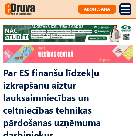
ABONĒŠANA
Par ES finanšu līdzekļu
izkrāpšanu aiztur
lauksaimniecības un
celtniecības tehnikas
pārdošanas uzņēmuma
darbiniekus