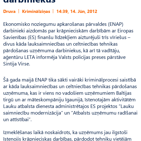
Druva
Kriminālziņas
14:39, 14. Jūn, 2012
Ekonomisko noziegumu apkarošanas pārvaldes (ENAP)
darbinieki aizdomās par krāpnieciskām darbībām ar Eiropas
Savienības (ES) finanšu līdzekļiem aizturējuši trīs vīriešus –
divus kāda lauksaimniecības un celtniecības tehnikas
pārdošanas uzņēmuma darbiniekus, kā arī tā vadītāju,
aģentūru LETA informēja Valsts policijas preses pārstāve
Sintija Virse.
Šā gada maijā ENAP tika sākti vairāki kriminālprocesi saistībā
ar kāda lauksaimniecības un celtniecības tehnikas pārdošanas
uzņēmuma, kas ir viens no vadošiem uzņēmumiem Baltijas
tirgū un ar māteskompāniju Igaunijā, īstenotajām aktivitātēm
Lauku atbalsta dienesta administrētajos ES projektos “Lauku
saimniecību modernizācija” un “Atbalsts uzņēmumu radīšanai
un attīstībai”.
Izmeklēšanas laikā noskaidrots, ka uzņēmums jau ilgstoši
īstenojis krāpnieciskas darbības, pārdodot tehniku vietējām