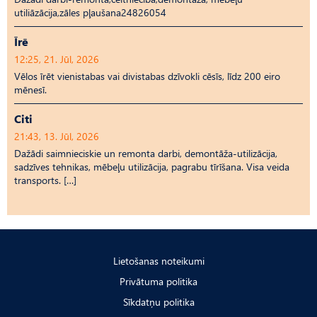
utiliāzācija,zāles pļaušana24826054
Īrē
12:25, 21. Jūl, 2026
Vēlos īrēt vienistabas vai divistabas dzīvokli cēsīs, līdz 200 eiro
mēnesī.
Citi
21:43, 13. Jūl, 2026
Dažādi saimnieciskie un remonta darbi, demontāža-utilizācija,
sadzīves tehnikas, mēbeļu utilizācija, pagrabu tīrīšana. Visa veida
transports. […]
Lietošanas noteikumi
Privātuma politika
Sīkdatņu politika