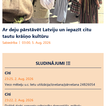
Ar deju pārstāvēt Latviju un iepazīt citu
tautu krāšņo kultūru
Sabiedrība
03:00, 5. Aug, 2026
SLUDINĀJUMI
Citi
23:25, 2. Aug, 2026
Veco mēbeļu u.c. lietu utilizācija/izvešana/pārvešana 24826054
Citi
23:22, 2. Aug, 2026
Dažādi darbi-remonta,celtniecība,demontāža, mēbeļu