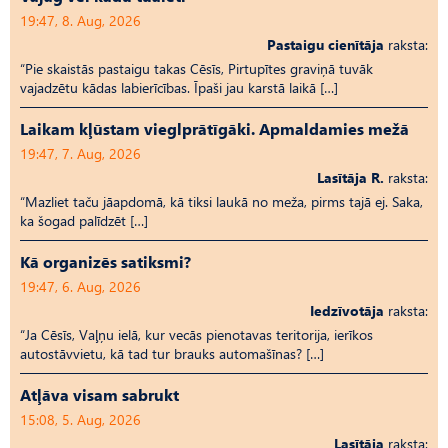
19:47, 8. Aug, 2026
Pastaigu cienītāja
raksta:
“Pie skaistās pastaigu takas Cēsīs, Pirtupītes graviņā tuvāk
vajadzētu kādas labierīcības. Īpaši jau karstā laikā […]
Laikam kļūstam vieglprātīgāki. Apmaldamies mežā
19:47, 7. Aug, 2026
Lasītāja R.
raksta:
“Mazliet taču jāapdomā, kā tiksi laukā no meža, pirms tajā ej. Saka,
ka šogad palīdzēt […]
Kā organizēs satiksmi?
19:47, 6. Aug, 2026
Iedzīvotāja
raksta:
“Ja Cēsīs, Vaļņu ielā, kur vecās pienotavas teritorija, ierīkos
autostāvvietu, kā tad tur brauks automašīnas? […]
Atļāva visam sabrukt
15:08, 5. Aug, 2026
Lasītāja
raksta: