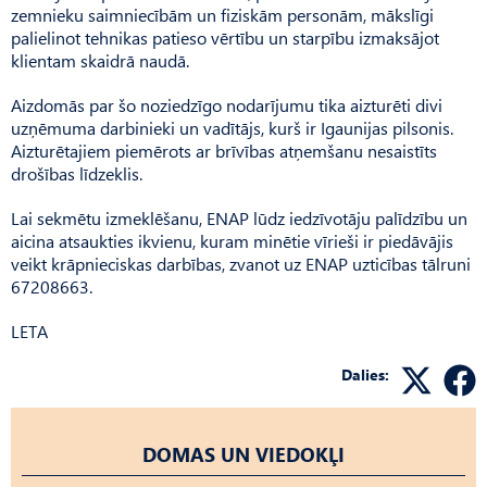
zemnieku saimniecībām un fiziskām personām, mākslīgi
palielinot tehnikas patieso vērtību un starpību izmaksājot
klientam skaidrā naudā.
Aizdomās par šo noziedzīgo nodarījumu tika aizturēti divi
uzņēmuma darbinieki un vadītājs, kurš ir Igaunijas pilsonis.
Aizturētajiem piemērots ar brīvības atņemšanu nesaistīts
drošības līdzeklis.
Lai sekmētu izmeklēšanu, ENAP lūdz iedzīvotāju palīdzību un
aicina atsaukties ikvienu, kuram minētie vīrieši ir piedāvājis
veikt krāpnieciskas darbības, zvanot uz ENAP uzticības tālruni
67208663.
LETA
Dalies:
DOMAS UN VIEDOKĻI