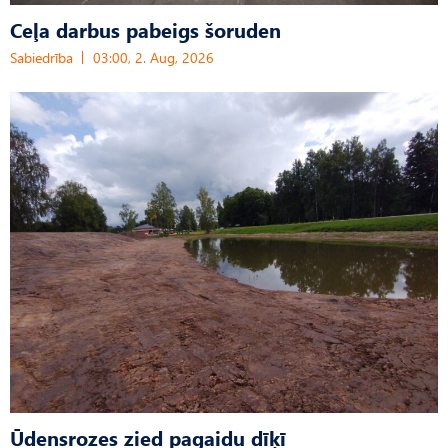
Ceļa darbus pabeigs šoruden
Sabiedrība
03:00, 2. Aug, 2026
Ūdensrozes zied pagaidu dīķī