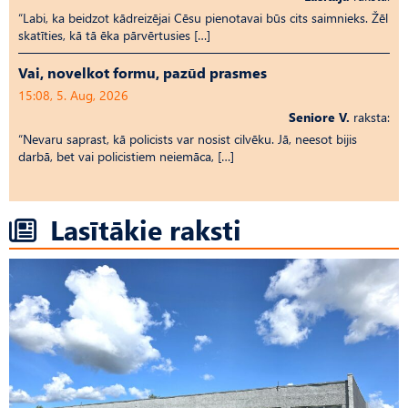
“Labi, ka beidzot kādreizējai Cēsu pienotavai būs cits saimnieks. Žēl
skatīties, kā tā ēka pārvērtusies […]
Vai, novelkot formu, pazūd prasmes
15:08, 5. Aug, 2026
Seniore V.
raksta:
“Nevaru saprast, kā policists var nosist cilvēku. Jā, neesot bijis
darbā, bet vai policistiem neiemāca, […]
Lasītākie raksti