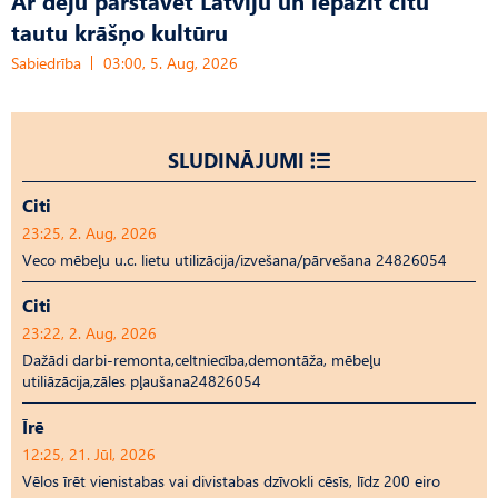
Ar deju pārstāvēt Latviju un iepazīt citu
tautu krāšņo kultūru
Sabiedrība
03:00, 5. Aug, 2026
SLUDINĀJUMI
Citi
23:25, 2. Aug, 2026
Veco mēbeļu u.c. lietu utilizācija/izvešana/pārvešana 24826054
Citi
23:22, 2. Aug, 2026
Dažādi darbi-remonta,celtniecība,demontāža, mēbeļu
utiliāzācija,zāles pļaušana24826054
Īrē
12:25, 21. Jūl, 2026
Vēlos īrēt vienistabas vai divistabas dzīvokli cēsīs, līdz 200 eiro