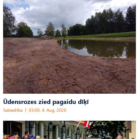
Ūdensrozes zied pagaidu dīķī
Sabiedrība
03:00, 4. Aug, 2026