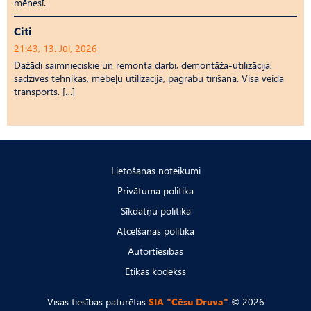
mēnesī.
Citi
21:43, 13. Jūl, 2026
Dažādi saimnieciskie un remonta darbi, demontāža-utilizācija,
sadzīves tehnikas, mēbeļu utilizācija, pagrabu tīrīšana. Visa veida
transports. […]
Lietošanas noteikumi
Privātuma politika
Sīkdatņu politika
Atcelšanas politika
Autortiesības
Ētikas kodekss
Visas tiesības paturētas
SIA "Cēsu Druva"
© 2026