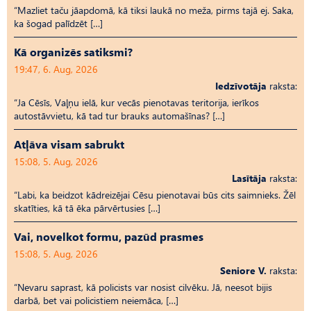
“Mazliet taču jāapdomā, kā tiksi laukā no meža, pirms tajā ej. Saka,
ka šogad palīdzēt […]
Kā organizēs satiksmi?
19:47, 6. Aug, 2026
Iedzīvotāja
raksta:
“Ja Cēsīs, Vaļņu ielā, kur vecās pienotavas teritorija, ierīkos
autostāvvietu, kā tad tur brauks automašīnas? […]
Atļāva visam sabrukt
15:08, 5. Aug, 2026
Lasītāja
raksta:
“Labi, ka beidzot kādreizējai Cēsu pienotavai būs cits saimnieks. Žēl
skatīties, kā tā ēka pārvērtusies […]
Vai, novelkot formu, pazūd prasmes
15:08, 5. Aug, 2026
Seniore V.
raksta:
“Nevaru saprast, kā policists var nosist cilvēku. Jā, neesot bijis
darbā, bet vai policistiem neiemāca, […]