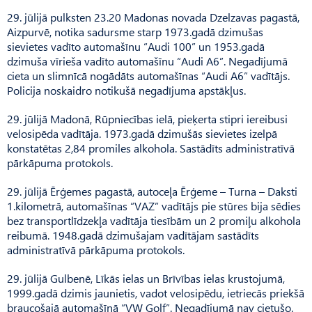
29. jūlijā pulksten 23.20 Madonas novada Dzelzavas pagastā,
Aizpurvē, notika sadursme starp 1973.gadā dzimušas
sievietes vadīto automašīnu “Audi 100” un 1953.gadā
dzimuša vīrieša vadīto automašīnu “Audi A6”. Negadījumā
cieta un slimnīcā nogādāts automašīnas “Audi A6” vadītājs.
Policija noskaidro notikušā negadījuma apstākļus.
29. jūlijā Madonā, Rūpniecības ielā, pieķerta stipri iereibusi
velosipēda vadītāja. 1973.gadā dzimušās sievietes izelpā
konstatētas 2,84 promiles alkohola. Sastādīts administratīvā
pārkāpuma protokols.
29. jūlijā Ērģemes pagastā, autoceļa Ērģeme – Turna – Daksti
1.kilometrā, automašīnas “VAZ” vadītājs pie stūres bija sēdies
bez transportlīdzekļa vadītāja tiesībām un 2 promiļu alkohola
reibumā. 1948.gadā dzimušajam vadītājam sastādīts
administratīvā pārkāpuma protokols.
29. jūlijā Gulbenē, Līkās ielas un Brīvības ielas krustojumā,
1999.gadā dzimis jaunietis, vadot velosipēdu, ietriecās priekšā
braucošajā automašīnā “VW Golf”. Negadījumā nav cietušo.