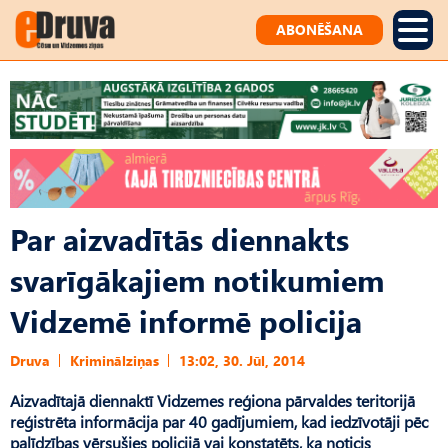
ABONĒŠANA
Par aizvadītās diennakts
svarīgākajiem notikumiem
Vidzemē informē policija
Druva
Kriminālziņas
13:02, 30. Jūl, 2014
Aizvadītajā diennaktī Vidzemes reģiona pārvaldes teritorijā
reģistrēta informācija par 40 gadījumiem, kad iedzīvotāji pēc
palīdzības vērsušies policijā vai konstatēts, ka noticis