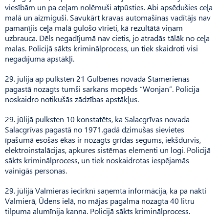
viesībām un pa ceļam nolēmuši atpūsties. Abi apsēdušies ceļa
malā un aizmiguši. Savukārt kravas automašīnas vadītājs nav
pamanījis ceļa malā gulošo vīrieti, kā rezultātā viņam
uzbrauca. Dēls negadījumā nav cietis, jo atradās tālāk no ceļa
malas. Policijā sākts kriminālprocess, un tiek skaidroti visi
negadījuma apstākļi.
29. jūlijā ap pulksten 21 Gulbenes novada Stāmerienas
pagastā nozagts tumši sarkans mopēds “Wonjan”. Policija
noskaidro notikušās zādzības apstākļus.
29. jūlijā pulksten 10 konstatēts, ka Salacgrīvas novada
Salacgrīvas pagastā no 1971.gadā dzimušas sievietes
īpašumā esošas ēkas ir nozagts grīdas segums, iekšdurvis,
elektroinstalācijas, apkures sistēmas elementi un logi. Policijā
sākts kriminālprocess, un tiek noskaidrotas iespējamās
vainīgās personas.
29. jūlijā Valmieras iecirknī saņemta informācija, ka pa nakti
Valmierā, Ūdens ielā, no mājas pagalma nozagta 40 litru
tilpuma alumīnija kanna. Policijā sākts kriminālprocess.