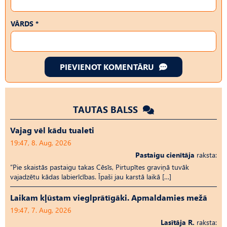
VĀRDS *
PIEVIENOT KOMENTĀRU
TAUTAS BALSS
Vajag vēl kādu tualeti
19:47, 8. Aug, 2026
Pastaigu cienītāja
raksta:
“Pie skaistās pastaigu takas Cēsīs, Pirtupītes graviņā tuvāk
vajadzētu kādas labierīcības. Īpaši jau karstā laikā […]
Laikam kļūstam vieglprātīgāki. Apmaldamies mežā
19:47, 7. Aug, 2026
Lasītāja R.
raksta: