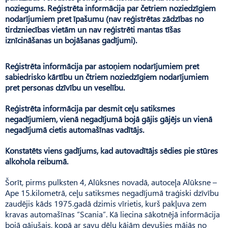
noziegums. Reģistrēta informācija par četriem noziedzīgiem
nodarījumiem pret īpašumu (nav reģistrētas zādzības no
tirdzniecības vietām un nav reģistrēti mantas tīšas
iznīcināšanas un bojāšanas gadījumi).
Reģistrēta informācija par astoņiem nodarījumiem pret
sabiedrisko kārtību un čtriem noziedzīgiem nodarījumiem
pret personas dzīvību un veselību.
Reģistrēta informācija par desmit ceļu satiksmes
negadījumiem, vienā negadījumā bojā gājis gājējs un vienā
negadījumā cietis automašīnas vadītājs.
Konstatēts viens gadījums, kad autovadītājs sēdies pie stūres
alkohola reibumā.
Šorīt, pirms pulksten 4, Alūksnes novadā, autoceļa Alūksne –
Ape 15.kilometrā, ceļu satiksmes negadījumā traģiski dzīvību
zaudējis kāds 1975.gadā dzimis vīrietis, kurš pakļuva zem
kravas automašīnas “Scania”. Kā liecina sākotnējā informācija
bojā gājušais, kopā ar savu dēlu kājām devušies mājās no