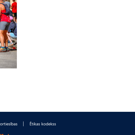
ortiesības
Ētikas kodekss