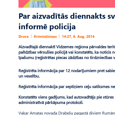
Par aizvadītās diennakts 
informē policija
Druva
Kriminālziņas
14:27, 6. Aug, 2014
Aizvadītajā diennaktī Vidzemes reģiona pārvaldes terito
palīdzības vērsušies policijā vai konstatēts, ka notici
īpašumu (reģistrētas piecas zādzības no tirdzniecības 
Reģistrēta informācija par 12 nodarījumiem pret sabi
un veselību.
Reģistrēta informācija par septiņiem ceļu satiksmes ne
Konstatēts viens gadījums, kad autovadītājs pie stūres
administratīvā pārkāpuma protokoli.
Vakar Amatas novada Drabešu pagastā diviem Rumānija