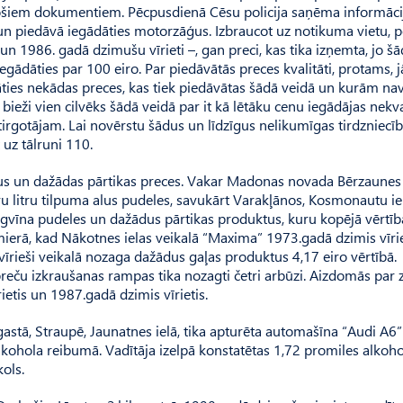
inošiem dokumentiem. Pēcpusdienā Cēsu policija saņēma informāci
s un piedāvā iegādāties motorzāģus. Izbraucot uz notikuma vietu, po
n 1986. gadā dzimušu vīrieti –, gan preci, kas tika izņemta, jo š
egādāties par 100 eiro. Par piedāvātās preces kvalitāti, protams, j
āties nekādas preces, kas tiek piedāvātas šādā veidā un kurām na
 bieži vien cilvēks šādā veidā par it kā lētāku cenu iegādājas nekva
t tirgotājam. Lai novērstu šādus un līdzīgus nelikumīgas tirdzniecī
 uz tālruni 110.
enus un dažādas pārtikas preces. Vakar Madonas novada Bērzaunes
divu litru tilpuma alus pudeles, savukārt Varakļānos, Kosmonautu ie
 degvīna pudeles un dažādus pārtikas produktus, kuru kopējā vērtīb
lmierā, kad Nākotnes ielas veikalā “Maxima” 1973.gadā dzimis vīrie
vīrieši veikalā nozaga dažādus gaļas produktus 4,17 eiro vērtībā.
 preču izkraušanas rampas tika nozagti četri arbūzi. Aizdomās par
etis un 1987.gadā dzimis vīrietis.
astā, Straupē, Jaunatnes ielā, tika apturēta automašīna “Audi A6
lkohola reibumā. Vadītāja izelpā konstatētas 1,72 promiles alkoho
ols.