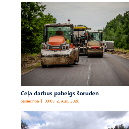
Ceļa darbus pabeigs šoruden
Sabiedrība
03:00, 2. Aug, 2026