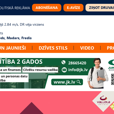
ABONĒŠANA
E-AVĪZE
ZIŅOT DRUVAI
OLITISKĀ REKLĀMA
jš 2.84 m/s, DR vēja virziens
ts
ēds, Madars, Fredis
UN JAUNIEŠI
DZĪVES STILS
VIDEO
PR