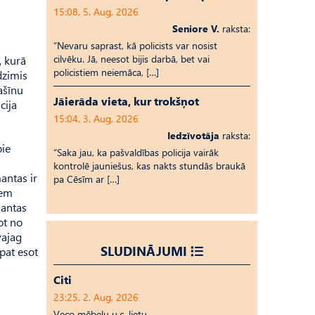
15:08, 5. Aug, 2026
Seniore V.
raksta:
“Nevaru saprast, kā policists var nosist
cilvēku. Jā, neesot bijis darbā, bet vai
, kurā
policistiem neiemāca, […]
dzimis
ašīnu
Jāierāda vieta, kur trokšņot
cija
15:04, 3. Aug, 2026
Iedzīvotāja
raksta:
pie
“Saka jau, ka pašvaldības policija vairāk
kontrolē jauniešus, kas nakts stundās braukā
antas ir
pa Cēsīm ar […]
iem
mantas
ot no
vajag
SLUDINĀJUMI
āpat esot
Citi
23:25, 2. Aug, 2026
Veco mēbeļu u.c. lietu