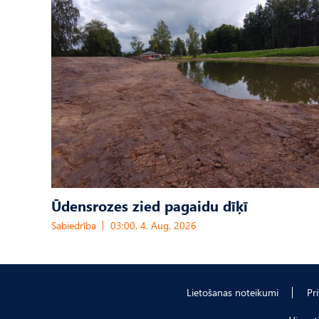
Ūdensrozes zied pagaidu dīķī
Sabiedrība
03:00, 4. Aug, 2026
Lietošanas noteikumi
Pr