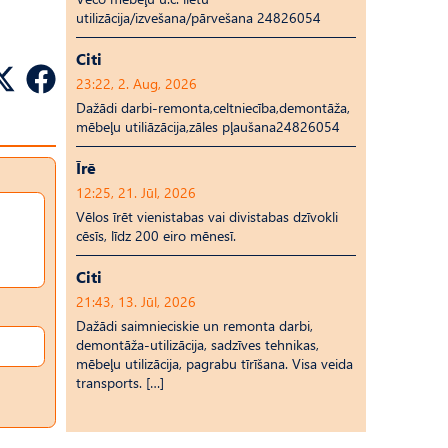
utilizācija/izvešana/pārvešana 24826054
Citi
23:22, 2. Aug, 2026
Dažādi darbi-remonta,celtniecība,demontāža,
mēbeļu utiliāzācija,zāles pļaušana24826054
Īrē
12:25, 21. Jūl, 2026
Vēlos īrēt vienistabas vai divistabas dzīvokli
cēsīs, līdz 200 eiro mēnesī.
Citi
21:43, 13. Jūl, 2026
Dažādi saimnieciskie un remonta darbi,
demontāža-utilizācija, sadzīves tehnikas,
mēbeļu utilizācija, pagrabu tīrīšana. Visa veida
transports. […]