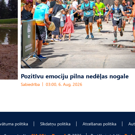
Pozitīvu emociju pilna nedēļas nogale
Sabiedrība
03:00, 6. Aug, 2026
ivātuma politika
Sīkdatņu politika
Atcelšanas politika
Aut