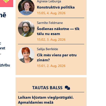
Agnese Leiburga
Konstruktīvā politika
mē
15:05, 4. Aug, 2026
Sarmīte Feldmane
Šodienas nākotne — tik
tālu nu esam
15:02, 3. Aug, 2026
c
pret
Sallija Benfelde
.
Cik mēs viens par otru
zinām?
zīvību
15:01, 2. Aug, 2026
TAUTAS BALSS
Laikam kļūstam vieglprātīgāki.
Apmaldamies mežā