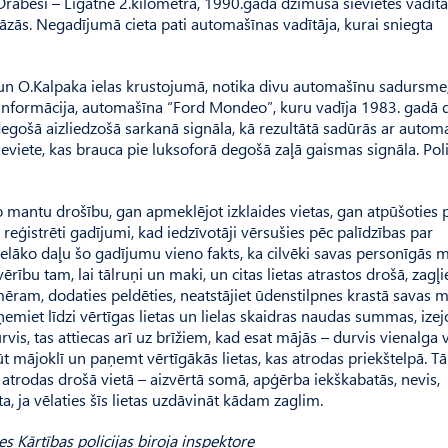
rabeši – Līgatne 2.kilometrā, 1990.gadā dzimuša sievietes vadīta
ās. Negadījumā cieta pati automašīnas vadītāja, kurai sniegta
s un O.Kalpaka ielas krustojumā, notika divu automašīnu sadursme
ā informācija, automašīna “Ford Mondeo”, kuru vadīja 1983. gadā 
 degošā aizliedzošā sarkanā signāla, kā rezultātā sadūrās ar autom
eviete, kas brauca pie luksoforā degošā zaļā gaismas signāla. Poli
o mantu drošību, gan apmeklējot izklaides vietas, gan atpūšoties 
k reģistrēti gadījumi, kad iedzīvotāji vērsušies pēc palīdzības par
āko daļu šo gadījumu vieno fakts, ka cilvēki savas personīgās m
rību tam, lai tālruņi un maki, un citas lietas atrastos drošā, zagļ
iemēram, dodaties peldēties, neatstājiet ūdenstilpnes krastā savas 
iet līdzi vērtīgas lietas un lielas skaidras naudas summas, izej
urvis, tas attiecas arī uz brīžiem, kad esat mājās – durvis vienalga 
ļūt mājoklī un paņemt vērtīgākās lietas, kas atrodas priekštelpā. T
s atrodas drošā vietā – aizvērtā somā, apģērba iekškabatās, nevis,
a, ja vēlaties šīs lietas uzdāvināt kādam zaglim.
es Kārtības policijas biroja inspektore