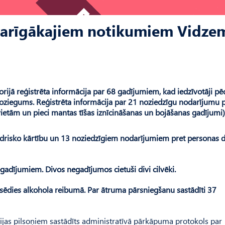
svarīgākajiem notikumiem Vidze
rijā reģistrēta informācija par 68 gadījumiem, kad iedzīvotāji pē
s noziegums. Reģistrēta informācija par 21 noziedzīgu nodarījumu 
vietām un pieci mantas tīšas iznīcināšanas un bojāšanas gadījumi)
edrisko kārtību un 13 noziedzīgiem nodarījumiem pret personas d
gadījumiem. Divos negadījumos cietuši divi cilvēki.
 sēdies alkohola reibumā. Par ātruma pārsniegšanu sastādīti 37
s pilsoņiem sastādīts administratīvā pārkāpuma protokols par