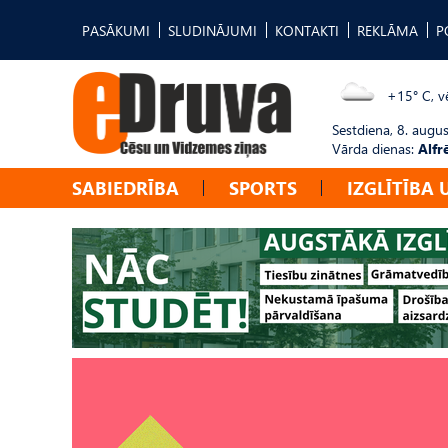
PASĀKUMI
SLUDINĀJUMI
KONTAKTI
REKLĀMA
P
+15° C, vē
Sestdiena, 8. augus
Vārda dienas:
Alfr
SABIEDRĪBA
SPORTS
IZGLĪTĪBA 