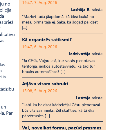
19:47, 7. Aug, 2026
ju no
licija
Lasītāja R.
raksta:
āda
“Mazliet taču jāapdomā, kā tiksi laukā no
āspriež
meža, pirms tajā ej. Saka, ka šogad palīdzēt
[…]
v
litatīvu
Kā organizēs satiksmi?
bas
19:47, 6. Aug, 2026
Iedzīvotāja
raksta:
“Ja Cēsīs, Vaļņu ielā, kur vecās pienotavas
las
teritorija, ierīkos autostāvvietu, kā tad tur
a
brauks automašīnas? […]
tis
Atļāva visam sabrukt
 zādzību
15:08, 5. Aug, 2026
Lasītāja
raksta:
“Labi, ka beidzot kādreizējai Cēsu pienotavai
” un
būs cits saimnieks. Žēl skatīties, kā tā ēka
la. Par
pārvērtusies […]
Vai, novelkot formu, pazūd prasmes