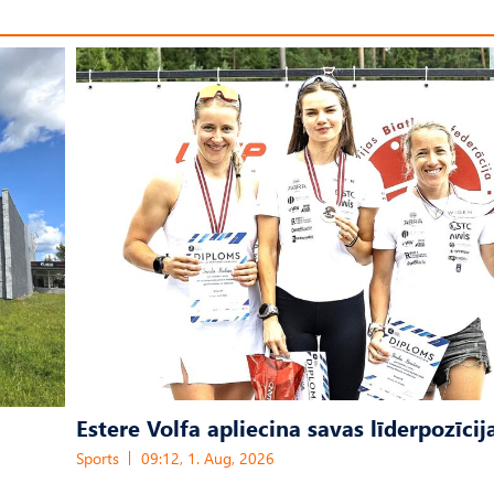
Estere Volfa apliecina savas līderpozīcij
Sports
09:12, 1. Aug, 2026