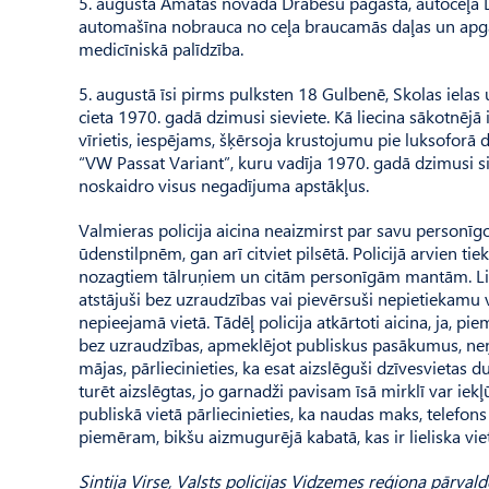
5. augustā Amatas novada Drabešu pagastā, autoceļa D
automašīna nobrauca no ceļa braucamās daļas un apgāz
medicīniskā palīdzība.
5. augustā īsi pirms pulksten 18 Gulbenē, Skolas iela
cieta 1970. gadā dzimusi sieviete. Kā liecina sākotnēj
vīrietis, iespējams, šķērsoja krustojumu pie luksoforā
“VW Passat Variant”, kuru vadīja 1970. gadā dzimusi si
noskaidro visus negadījuma apstākļus.
Valmieras policija aicina neaizmirst par savu personīg
ūdenstilpnēm, gan arī citviet pilsētā. Policijā arvien tie
nozagtiem tālruņiem un citām personīgām mantām. Liel
atstājuši bez uzraudzības vai pievērsuši nepietiekamu vē
nepieejamā vietā. Tādēļ policija atkārtoti aicina, ja, p
bez uzraudzības, apmeklējot publiskus pasākumus, neņem
mājas, pārliecinieties, ka esat aizslēguši dzīvesvietas d
turēt aizslēgtas, jo garnadži pavisam īsā mirklī var iek
publiskā vietā pārliecinieties, ka naudas maks, telefon
piemēram, bikšu aizmugurējā kabatā, kas ir lieliska viet
Sintija Virse, Valsts policijas Vidzemes reģiona pārvald