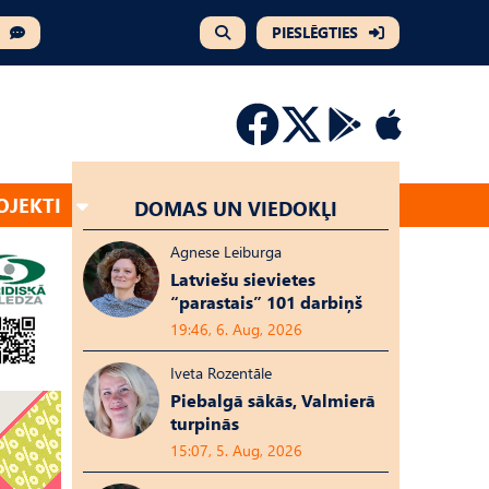
PIESLĒGTIES
OJEKTI
DOMAS UN VIEDOKĻI
Agnese Leiburga
Latviešu sievietes
“parastais” 101 darbiņš
19:46, 6. Aug, 2026
Iveta Rozentāle
Piebalgā sākās, Valmierā
turpinās
15:07, 5. Aug, 2026