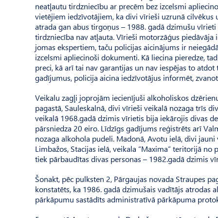
neatļautu tirdzniecību ar precēm bez izcelsmi apliec
vietējiem iedzīvotājiem, ka divi vīrieši uzrunā cilvēku
atrada gan abus tirgoņus – 1988. gadā dzimušu vīrieti u
tirdzniecība nav atļauta. Vīrieši motorzāģus piedāvāja i
jomas ekspertiem, taču policijas aicinājums ir neiegād
izcelsmi apliecinoši dokumenti. Kā liecina pieredze, tad
preci, kā arī tai nav garantijas un nav iespējas to atdo
gadījumus, policija aicina iedzīvotājus informēt, zvanot
Veikalu zagļi joprojām iecienījuši alkoholiskos dzēri
pagastā, Sauleskalnā, divi vīrieši veikalā nozaga trīs 
veikalā 1968.gadā dzimis vīrietis bija iekārojis divas
pārsniedza 20 eiro. Līdzīgs gadījums reģistrēts arī Va
nozaga alkohola pudeli. Madonā, Avotu ielā, divi jauni 
Limbažos, Stacijas ielā, veikala “Maxima” teritorijā no
tiek pārbaudītas divas personas – 1982.gadā dzimis vīri
Šonakt, pēc pulksten 2, Pārgaujas novada Straupes pag
konstatēts, ka 1986. gadā dzimušais vadītājs atrodas a
pārkāpumu sastādīts administratīvā pārkāpuma protok