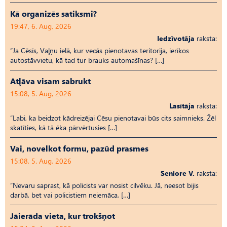
Kā organizēs satiksmi?
19:47, 6. Aug, 2026
Iedzīvotāja
raksta:
“Ja Cēsīs, Vaļņu ielā, kur vecās pienotavas teritorija, ierīkos
autostāvvietu, kā tad tur brauks automašīnas? […]
Atļāva visam sabrukt
15:08, 5. Aug, 2026
Lasītāja
raksta:
“Labi, ka beidzot kādreizējai Cēsu pienotavai būs cits saimnieks. Žēl
skatīties, kā tā ēka pārvērtusies […]
Vai, novelkot formu, pazūd prasmes
15:08, 5. Aug, 2026
Seniore V.
raksta:
“Nevaru saprast, kā policists var nosist cilvēku. Jā, neesot bijis
darbā, bet vai policistiem neiemāca, […]
Jāierāda vieta, kur trokšņot