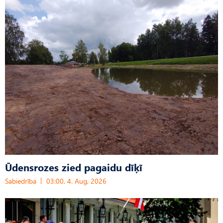
Ūdensrozes zied pagaidu dīķī
Sabiedrība
03:00, 4. Aug, 2026