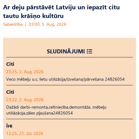
Ar deju pārstāvēt Latviju un iepazīt citu
tautu krāšņo kultūru
Sabiedrība
03:00, 5. Aug, 2026
SLUDINĀJUMI
Citi
23:25, 2. Aug, 2026
Veco mēbeļu u.c. lietu utilizācija/izvešana/pārvešana 24826054
Citi
23:22, 2. Aug, 2026
Dažādi darbi-remonta,celtniecība,demontāža, mēbeļu
utiliāzācija,zāles pļaušana24826054
Īrē
12:25, 21. Jūl, 2026