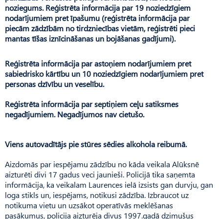
noziegums. Reģistrēta informācija par 19 noziedzīgiem
nodarījumiem pret īpašumu (reģistrēta informācija par
piecām zādzībām no tirdzniecības vietām, reģistrēti pieci
mantas tīšas iznīcināšanas un bojāšanas gadījumi).
Reģistrēta informācija par astoņiem nodarījumiem pret
sabiedrisko kārtību un 10 noziedzīgiem nodarījumiem pret
personas dzīvību un veselību.
Reģistrēta informācija par septiņiem ceļu satiksmes
negadījumiem. Negadījumos nav cietušo.
Viens autovadītājs pie stūres sēdies alkohola reibumā.
Aizdomās par iespējamu zādzību no kāda veikala Alūksnē
aizturēti divi 17 gadus veci jaunieši. Policijā tika saņemta
informācija, ka veikalam Laurences ielā izsists gan durvju, gan
loga stikls un, iespējams, notikusi zādzība. Izbraucot uz
notikuma vietu un uzsākot operatīvās meklēšanas
pasākumus, policija aizturēja divus 1997.gadā dzimušus