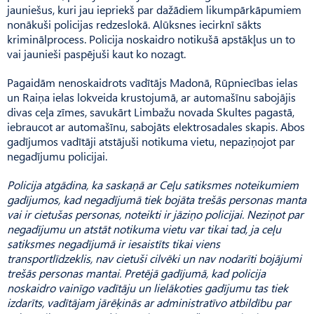
jauniešus, kuri jau iepriekš par dažādiem likumpārkāpumiem
nonākuši policijas redzeslokā. Alūksnes iecirknī sākts
kriminālprocess. Policija noskaidro notikušā apstākļus un to
vai jaunieši paspējuši kaut ko nozagt.
Pagaidām nenoskaidrots vadītājs Madonā, Rūpniecības ielas
un Raiņa ielas lokveida krustojumā, ar automašīnu sabojājis
divas ceļa zīmes, savukārt Limbažu novada Skultes pagastā,
iebraucot ar automašīnu, sabojāts elektrosadales skapis. Abos
gadījumos vadītāji atstājuši notikuma vietu, nepaziņojot par
negadījumu policijai.
Policija atgādina, ka saskaņā ar Ceļu satiksmes noteikumiem
gadījumos, kad negadījumā tiek bojāta trešās personas manta
vai ir cietušas personas, noteikti ir jāziņo policijai. Neziņot par
negadījumu un atstāt notikuma vietu var tikai tad, ja ceļu
satiksmes negadījumā ir iesaistīts tikai viens
transportlīdzeklis, nav cietuši cilvēki un nav nodarīti bojājumi
trešās personas mantai. Pretējā gadījumā, kad policija
noskaidro vainīgo vadītāju un lielākoties gadījumu tas tiek
izdarīts, vadītājam jārēķinās ar administratīvo atbildību par