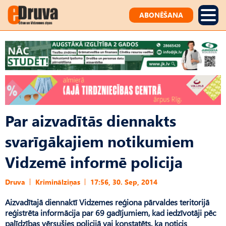
ABONĒŠANA
Par aizvadītās diennakts
svarīgākajiem notikumiem
Vidzemē informē policija
Druva
Kriminālziņas
17:56, 30. Sep, 2014
Aizvadītajā diennaktī Vidzemes reģiona pārvaldes teritorijā
reģistrēta informācija par 69 gadījumiem, kad iedzīvotāji pēc
palīdzības vērsušies policijā vai konstatēts, ka noticis