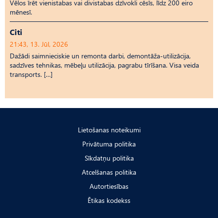
Vēlos īrēt vienistabas vai divistabas dzīvokli cēsīs, līdz 200 eiro
mēnesī.
Citi
21:43, 13. Jūl, 2026
Dažādi saimnieciskie un remonta darbi, demontāža-utilizācija,
sadzīves tehnikas, mēbeļu utilizācija, pagrabu tīrīšana. Visa veida
transports. […]
Lietošanas noteikumi
Privātuma politika
Sīkdatņu politika
Atcelšanas politika
Autortiesības
Ētikas kodekss