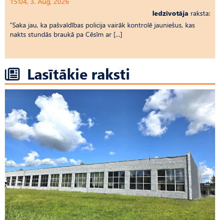
15:04, 3. Aug, 2026
Iedzīvotāja
raksta:
“Saka jau, ka pašvaldības policija vairāk kontrolē jauniešus, kas
nakts stundās braukā pa Cēsīm ar […]
Lasītākie raksti