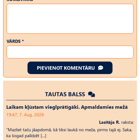
VĀRDS *
PIEVIENOT KOMENTĀRU
TAUTAS BALSS
Laikam kļūstam vieglprātīgāki. Apmaldamies mežā
19:47, 7. Aug, 2026
Lasītāja R.
raksta:
“Mazliet taču jāapdomā, kā tiksi laukā no meža, pirms tajā ej. Saka,
ka šogad palīdzēt […]