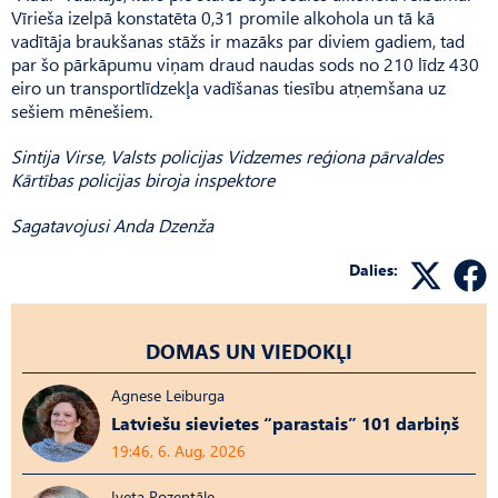
Vīrieša izelpā konstatēta 0,31 promile alkohola un tā kā
vadītāja braukšanas stāžs ir mazāks par diviem gadiem, tad
par šo pārkāpumu viņam draud naudas sods no 210 līdz 430
eiro un transportlīdzekļa vadīšanas tiesību atņemšana uz
sešiem mēnešiem.
Sintija Virse, Valsts policijas Vidzemes reģiona pārvaldes
Kārtības policijas biroja inspektore
Sagatavojusi Anda Dzenža
Dalies:
DOMAS UN VIEDOKĻI
Agnese Leiburga
Latviešu sievietes “parastais” 101 darbiņš
19:46, 6. Aug, 2026
Iveta Rozentāle