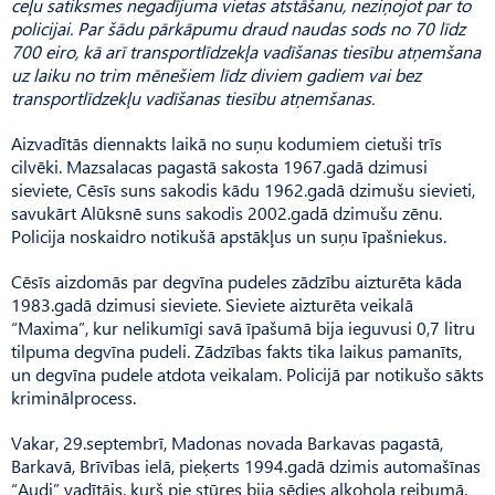
ceļu satiksmes negadījuma vietas atstāšanu, neziņojot par to
policijai. Par šādu pārkāpumu draud naudas sods no 70 līdz
700 eiro, kā arī transportlīdzekļa vadīšanas tiesību atņemšana
uz laiku no trim mēnešiem līdz diviem gadiem vai bez
transportlīdzekļu vadīšanas tiesību atņemšanas.
Aizvadītās diennakts laikā no suņu kodumiem cietuši trīs
cilvēki. Mazsalacas pagastā sakosta 1967.gadā dzimusi
sieviete, Cēsīs suns sakodis kādu 1962.gadā dzimušu sievieti,
savukārt Alūksnē suns sakodis 2002.gadā dzimušu zēnu.
Policija noskaidro notikušā apstākļus un suņu īpašniekus.
Cēsīs aizdomās par degvīna pudeles zādzību aizturēta kāda
1983.gadā dzimusi sieviete. Sieviete aizturēta veikalā
“Maxima”, kur nelikumīgi savā īpašumā bija ieguvusi 0,7 litru
tilpuma degvīna pudeli. Zādzības fakts tika laikus pamanīts,
un degvīna pudele atdota veikalam. Policijā par notikušo sākts
kriminālprocess.
Vakar, 29.septembrī, Madonas novada Barkavas pagastā,
Barkavā, Brīvības ielā, pieķerts 1994.gadā dzimis automašīnas
“Audi” vadītājs, kurš pie stūres bija sēdies alkohola reibumā.