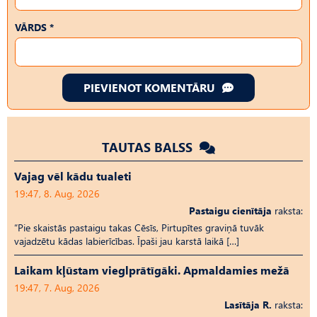
VĀRDS *
PIEVIENOT KOMENTĀRU
TAUTAS BALSS
Vajag vēl kādu tualeti
19:47, 8. Aug, 2026
Pastaigu cienītāja
raksta:
“Pie skaistās pastaigu takas Cēsīs, Pirtupītes graviņā tuvāk
vajadzētu kādas labierīcības. Īpaši jau karstā laikā […]
Laikam kļūstam vieglprātīgāki. Apmaldamies mežā
19:47, 7. Aug, 2026
Lasītāja R.
raksta: