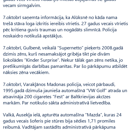
vecam sirmgalvim.
7.oktobrī saņemta informācija, ka Alūksnē no kāda nama
trešā stāva loga izkritis iereibis vīrietis. 27 gadus vecais vīrietis
pēc kritiena guvis traumas un nogādāts slimnīcā. Policija
noskaidro notikušā apstākļus.
7.oktobrī, Gulbenē, veikalā “Supernetto” pieķerts 2008.gadā
dzimis zēns, kurš nesamaksājot gribēja tikt pie divām
šokolādes “Kinder Surprise”. Nekur tālāk gan zēns netika, jo
pretlikumīgās darbības pamanītas. Par šo pārkāpumu atbildēt
nāksies zēna vecākiem.
7.oktobrī, Varakļānos Madonas policija, veicot pārbaudi,
1995.gadā dzimuša jaunieša automašīnā “VW Golf” atrada un
atsavināja 200 cigaretes “Fest” ar Baltkrievijas akcīzes
markām. Par notikušo sākta administratīvā lietvedība.
Valkā, Ausekļa ielā, apturēta automašīna “Mazda”, kuras 24
gadus vecais šoferis pie stūres bija sēdies 1,71 promiles
reibumā. Vadītājam sastādīts administratīvā pārkāpuma