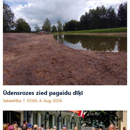
Ūdensrozes zied pagaidu dīķī
Sabiedrība
03:00, 4. Aug, 2026