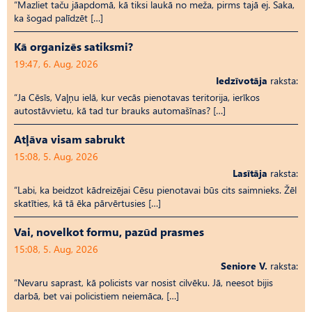
“Mazliet taču jāapdomā, kā tiksi laukā no meža, pirms tajā ej. Saka,
ka šogad palīdzēt […]
Kā organizēs satiksmi?
19:47, 6. Aug, 2026
Iedzīvotāja
raksta:
“Ja Cēsīs, Vaļņu ielā, kur vecās pienotavas teritorija, ierīkos
autostāvvietu, kā tad tur brauks automašīnas? […]
Atļāva visam sabrukt
15:08, 5. Aug, 2026
Lasītāja
raksta:
“Labi, ka beidzot kādreizējai Cēsu pienotavai būs cits saimnieks. Žēl
skatīties, kā tā ēka pārvērtusies […]
Vai, novelkot formu, pazūd prasmes
15:08, 5. Aug, 2026
Seniore V.
raksta:
“Nevaru saprast, kā policists var nosist cilvēku. Jā, neesot bijis
darbā, bet vai policistiem neiemāca, […]