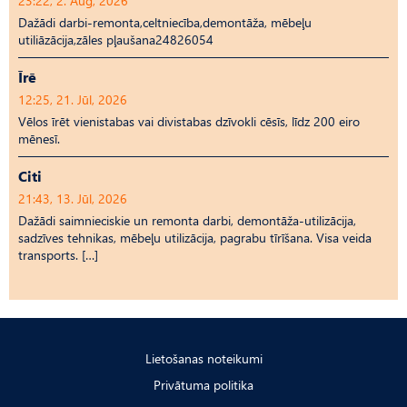
23:22, 2. Aug, 2026
Dažādi darbi-remonta,celtniecība,demontāža, mēbeļu
utiliāzācija,zāles pļaušana24826054
Īrē
12:25, 21. Jūl, 2026
Vēlos īrēt vienistabas vai divistabas dzīvokli cēsīs, līdz 200 eiro
mēnesī.
Citi
21:43, 13. Jūl, 2026
Dažādi saimnieciskie un remonta darbi, demontāža-utilizācija,
sadzīves tehnikas, mēbeļu utilizācija, pagrabu tīrīšana. Visa veida
transports. […]
Lietošanas noteikumi
Privātuma politika