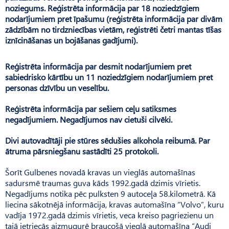
noziegums. Reģistrēta informācija par 18 noziedzīgiem
nodarījumiem pret īpašumu (reģistrēta informācija par divām
zādzībām no tirdzniecības vietām, reģistrēti četri mantas tīšas
iznīcināšanas un bojāšanas gadījumi).
Reģistrēta informācija par desmit nodarījumiem pret
sabiedrisko kārtību un 11 noziedzīgiem nodarījumiem pret
personas dzīvību un veselību.
Reģistrēta informācija par sešiem ceļu satiksmes
negadījumiem. Negadījumos nav cietuši cilvēki.
Divi autovadītāji pie stūres sēdušies alkohola reibumā. Par
ātruma pārsniegšanu sastādīti 25 protokoli.
Šorīt Gulbenes novadā kravas un vieglās automašīnas
sadursmē traumas guva kāds 1992.gadā dzimis vīrietis.
Negadījums notika pēc pulksten 9 autoceļa 58.kilometrā. Kā
liecina sākotnējā informācija, kravas automašīna “Volvo”, kuru
vadīja 1972.gadā dzimis vīrietis, veca kreiso pagriezienu un
tajā ietriecās aizmugurē braucošā vieglā automašīna “Audi