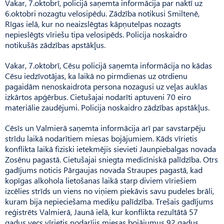
Vakar, 7.oktobrī, policijā saņemta informācija par naktī uz
6.oktobri nozagtu velosipēdu. Zādzība notikusi Smiltenē,
Rīgas ielā, kur no neaizslēgtas kāpņutelpas nozagts
nepieslēgts vīriešu tipa velosipēds. Policija noskaidro
notikušās zādzības apstākļus.
Vakar, 7.oktobrī, Cēsu policijā saņemta informācija no kādas
Cēsu iedzīvotājas, ka laikā no pirmdienas uz otrdienu
pagaidām nenoskaidrota persona nozagusi uz veļas auklas
izkārtos apģērbus. Cietušajai nodarīti aptuveni 70 eiro
materiālie zaudējumi. Policija noskaidro zādzības apstākļus.
Cēsīs un Valmierā saņemta informācija arī par savstarpēju
strīdu laikā nodarītiem miesas bojājumiem. Kāds vīrietis
konflikta laikā fiziski ietekmējis sievieti Jaunpiebalgas novada
Zosēnu pagastā. Cietušajai sniegta medicīniskā palīdzība. Otrs
gadījums noticis Pārgaujas novada Straupes pagastā, kad
kopīgas alkohola lietošanas laikā starp diviem vīriešiem
izcēlies strīds un viens no viņiem piekāvis savu pudeles brāli,
kuram bija nepieciešama mediķu palīdzība. Trešais gadījums
reģistrēts Valmierā, Jaunā ielā, kur konflikta rezultātā 57
gadus vecs vīrietis nodarījis miesas bojājumus 92 gadus