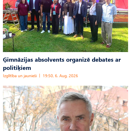
Ģimnāzijas absolvents organizē debates ar
politiķiem
Izglītība un jaunieši
19:50, 6. Aug, 2026