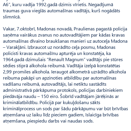
A6”, kuru vadīja 1992.gadā dzimis vīrietis. Negadījumā
traumas guva vieglās automašīnas vadītājs, kurš nogādāts
slimnīcā.
Vakar, 7.oktobrī, Madonas novadā, Praulienas pagastā policija
saņēma vairākus zvanus no autovadītājiem par kādas kravas
automašīnas dīvaino braukšanas manieri uz autoceļa Madona
– Varakļāni. Izbraucot uz norādīto ceļa posmu, Madonas
policisti kravas automašīnu apturēja un konstatēja, ka
1964.gadā dzimušais “Renault Magnum” vadītājs pie stūres
sēdies stiprā alkohola reibumā. Vadītāja izelpā konstatētas
2,99 promiles alkohola. Ieraugot alkometrā uzrādīto alkohola
reibuma pakāpi un apzinoties atbildību par automašīnas
vadīšanu reibumā, autovadītājs, lai netiktu sastādīts
administratīvā pārkāpuma protokols, policijas darbiniekiem
piedāvāja naudu – 150 eiro. Šobrīd vadītājam jārēķinās ar
kriminālatbildību. Policijā par kukuļdošanu sākts
kriminālprocess un sods par šādu pārkāpumu var būt brīvības
atņemšana uz laiku līdz pieciem gadiem, īslaicīga brīvības
atņemšana, piespiedu darbs vai naudas sods.