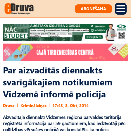
ABONĒŠANA
Par aizvadītās diennakts
svarīgākajiem notikumiem
Vidzemē informē policija
Druva
Kriminālziņas
17:43, 8. Okt, 2014
Aizvadītajā diennaktī Vidzemes reģiona pārvaldes teritorijā
reģistrēta informācija par 59 gadījumiem, kad iedzīvotāji pēc
palīdzības vērsušies policijā vai konstatēts, ka noticis