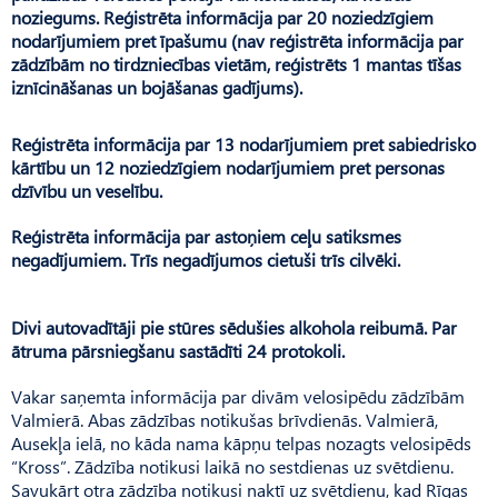
noziegums. Reģistrēta informācija par 20 noziedzīgiem
nodarījumiem pret īpašumu (nav reģistrēta informācija par
zādzībām no tirdzniecības vietām, reģistrēts 1 mantas tīšas
iznīcināšanas un bojāšanas gadījums).
Reģistrēta informācija par 13 nodarījumiem pret sabiedrisko
kārtību un 12 noziedzīgiem nodarījumiem pret personas
dzīvību un veselību.
Reģistrēta informācija par astoņiem ceļu satiksmes
negadījumiem. Trīs negadījumos cietuši trīs cilvēki.
Divi autovadītāji pie stūres sēdušies alkohola reibumā. Par
ātruma pārsniegšanu sastādīti 24 protokoli.
Vakar saņemta informācija par divām velosipēdu zādzībām
Valmierā. Abas zādzības notikušas brīvdienās. Valmierā,
Ausekļa ielā, no kāda nama kāpņu telpas nozagts velosipēds
“Kross”. Zādzība notikusi laikā no sestdienas uz svētdienu.
Savukārt otra zādzība notikusi naktī uz svētdienu, kad Rīgas