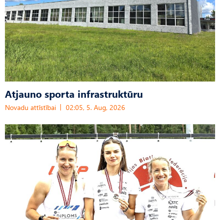
Atjauno sporta infrastruktūru
Novadu attīstībai
02:05, 5. Aug, 2026