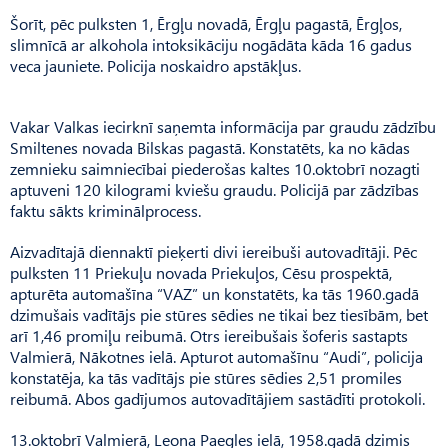
Šorīt, pēc pulksten 1, Ērgļu novadā, Ērgļu pagastā, Ērgļos,
slimnīcā ar alkohola intoksikāciju nogādāta kāda 16 gadus
veca jauniete. Policija noskaidro apstākļus.
Vakar Valkas iecirknī saņemta informācija par graudu zādzību
Smiltenes novada Bilskas pagastā. Konstatēts, ka no kādas
zemnieku saimniecībai piederošas kaltes 10.oktobrī nozagti
aptuveni 120 kilogrami kviešu graudu. Policijā par zādzības
faktu sākts kriminālprocess.
Aizvadītajā diennaktī pieķerti divi iereibuši autovadītāji. Pēc
pulksten 11 Priekuļu novada Priekuļos, Cēsu prospektā,
apturēta automašīna “VAZ” un konstatēts, ka tās 1960.gadā
dzimušais vadītājs pie stūres sēdies ne tikai bez tiesībām, bet
arī 1,46 promiļu reibumā. Otrs iereibušais šoferis sastapts
Valmierā, Nākotnes ielā. Apturot automašīnu “Audi”, policija
konstatēja, ka tās vadītājs pie stūres sēdies 2,51 promiles
reibumā. Abos gadījumos autovadītājiem sastādīti protokoli.
13.oktobrī Valmierā, Leona Paegles ielā, 1958.gadā dzimis