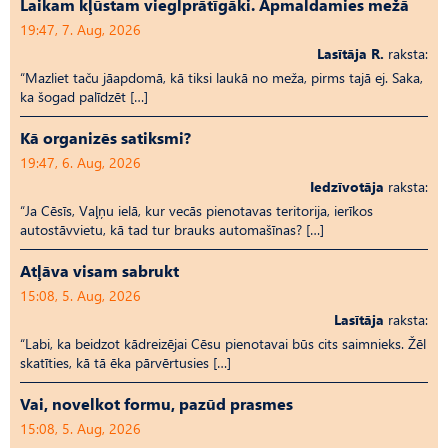
Laikam kļūstam vieglprātīgāki. Apmaldamies mežā
19:47, 7. Aug, 2026
Lasītāja R.
raksta:
“Mazliet taču jāapdomā, kā tiksi laukā no meža, pirms tajā ej. Saka,
ka šogad palīdzēt […]
Kā organizēs satiksmi?
19:47, 6. Aug, 2026
Iedzīvotāja
raksta:
“Ja Cēsīs, Vaļņu ielā, kur vecās pienotavas teritorija, ierīkos
autostāvvietu, kā tad tur brauks automašīnas? […]
Atļāva visam sabrukt
15:08, 5. Aug, 2026
Lasītāja
raksta:
“Labi, ka beidzot kādreizējai Cēsu pienotavai būs cits saimnieks. Žēl
skatīties, kā tā ēka pārvērtusies […]
Vai, novelkot formu, pazūd prasmes
15:08, 5. Aug, 2026