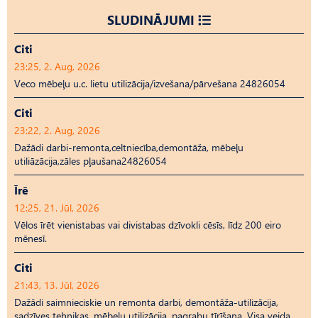
SLUDINĀJUMI
Citi
23:25, 2. Aug, 2026
Veco mēbeļu u.c. lietu utilizācija/izvešana/pārvešana 24826054
Citi
23:22, 2. Aug, 2026
Dažādi darbi-remonta,celtniecība,demontāža, mēbeļu
utiliāzācija,zāles pļaušana24826054
Īrē
12:25, 21. Jūl, 2026
Vēlos īrēt vienistabas vai divistabas dzīvokli cēsīs, līdz 200 eiro
mēnesī.
Citi
21:43, 13. Jūl, 2026
Dažādi saimnieciskie un remonta darbi, demontāža-utilizācija,
sadzīves tehnikas, mēbeļu utilizācija, pagrabu tīrīšana. Visa veida