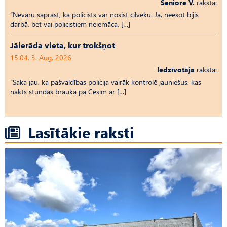
Seniore V.
raksta:
“Nevaru saprast, kā policists var nosist cilvēku. Jā, neesot bijis
darbā, bet vai policistiem neiemāca, […]
Jāierāda vieta, kur trokšņot
15:04, 3. Aug, 2026
Iedzīvotāja
raksta:
“Saka jau, ka pašvaldības policija vairāk kontrolē jauniešus, kas
nakts stundās braukā pa Cēsīm ar […]
Lasītākie raksti