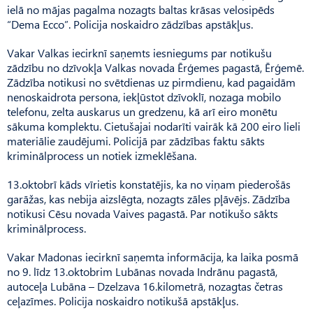
ielā no mājas pagalma nozagts baltas krāsas velosipēds
“Dema Ecco”. Policija noskaidro zādzības apstākļus.
Vakar Valkas iecirknī saņemts iesniegums par notikušu
zādzību no dzīvokļa Valkas novada Ērģemes pagastā, Ērģemē.
Zādzība notikusi no svētdienas uz pirmdienu, kad pagaidām
nenoskaidrota persona, iekļūstot dzīvoklī, nozaga mobilo
telefonu, zelta auskarus un gredzenu, kā arī eiro monētu
sākuma komplektu. Cietušajai nodarīti vairāk kā 200 eiro lieli
materiālie zaudējumi. Policijā par zādzības faktu sākts
kriminālprocess un notiek izmeklēšana.
13.oktobrī kāds vīrietis konstatējis, ka no viņam piederošās
garāžas, kas nebija aizslēgta, nozagts zāles pļāvējs. Zādzība
notikusi Cēsu novada Vaives pagastā. Par notikušo sākts
kriminālprocess.
Vakar Madonas iecirknī saņemta informācija, ka laika posmā
no 9. līdz 13.oktobrim Lubānas novada Indrānu pagastā,
autoceļa Lubāna – Dzelzava 16.kilometrā, nozagtas četras
ceļazīmes. Policija noskaidro notikušā apstākļus.