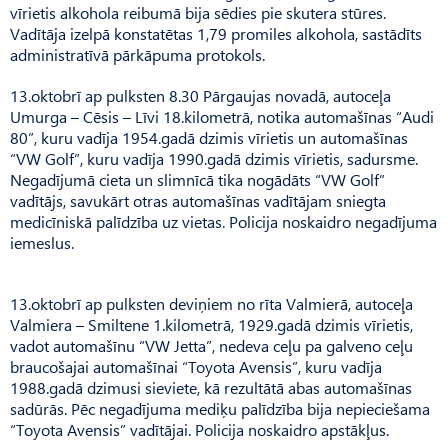
vīrietis alkohola reibumā bija sēdies pie skutera stūres.
Vadītāja izelpā konstatētas 1,79 promiles alkohola, sastādīts
administratīvā pārkāpuma protokols.
13.oktobrī ap pulksten 8.30 Pārgaujas novadā, autoceļa
Umurga – Cēsis – Līvi 18.kilometrā, notika automašīnas “Audi
80”, kuru vadīja 1954.gadā dzimis vīrietis un automašīnas
“VW Golf”, kuru vadīja 1990.gadā dzimis vīrietis, sadursme.
Negadījumā cieta un slimnīcā tika nogādāts “VW Golf”
vadītājs, savukārt otras automašīnas vadītājam sniegta
medicīniskā palīdzība uz vietas. Policija noskaidro negadījuma
iemeslus.
13.oktobrī ap pulksten deviņiem no rīta Valmierā, autoceļa
Valmiera – Smiltene 1.kilometrā, 1929.gadā dzimis vīrietis,
vadot automašīnu “VW Jetta”, nedeva ceļu pa galveno ceļu
braucošajai automašīnai “Toyota Avensis”, kuru vadīja
1988.gadā dzimusi sieviete, kā rezultātā abas automašīnas
sadūrās. Pēc negadījuma mediķu palīdzība bija nepieciešama
“Toyota Avensis” vadītājai. Policija noskaidro apstākļus.