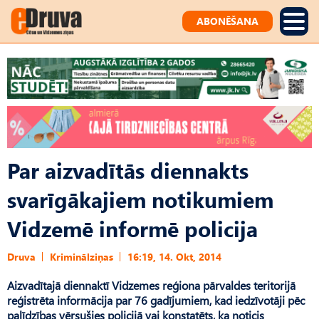
ABONĒŠANA
Par aizvadītās diennakts
svarīgākajiem notikumiem
Vidzemē informē policija
Druva
Kriminālziņas
16:19, 14. Okt, 2014
Aizvadītajā diennaktī Vidzemes reģiona pārvaldes teritorijā
reģistrēta informācija par 76 gadījumiem, kad iedzīvotāji pēc
palīdzības vērsušies policijā vai konstatēts, ka noticis