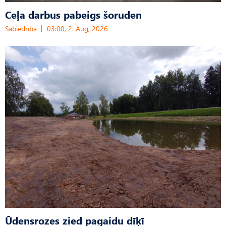
Ceļa darbus pabeigs šoruden
Sabiedrība
03:00, 2. Aug, 2026
Ūdensrozes zied pagaidu dīķī