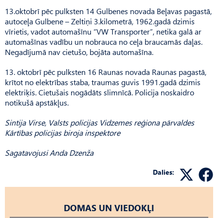
13.oktobrī pēc pulksten 14 Gulbenes novada Beļavas pagastā,
autoceļa Gulbene – Zeltiņi 3.kilometrā, 1962.gadā dzimis
vīrietis, vadot automašīnu “VW Transporter”, netika galā ar
automašīnas vadību un nobrauca no ceļa braucamās daļas.
Negadījumā nav cietušo, bojāta automašīna.
13. oktobrī pēc pulksten 16 Raunas novada Raunas pagastā,
krītot no elektrības staba, traumas guvis 1991.gadā dzimis
elektriķis. Cietušais nogādāts slimnīcā. Policija noskaidro
notikušā apstākļus.
Sintija Virse, Valsts policijas Vidzemes reģiona pārvaldes
Kārtības policijas biroja inspektore
Sagatavojusi Anda Dzenža
Dalies:
DOMAS UN VIEDOKĻI