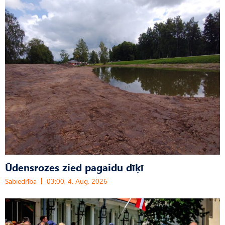
Ūdensrozes zied pagaidu dīķī
Sabiedrība
03:00, 4. Aug, 2026