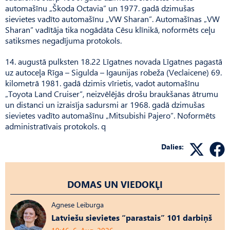
automašīnu „Škoda Octavia” un 1977. gadā dzimušas
sievietes vadīto automašīnu „VW Sharan”. Automašīnas „VW
Sharan” vadītāja tika nogādāta Cēsu klīnikā, noformēts ceļu
satiksmes negadījuma protokols.
14. augustā pulksten 18.22 Līgatnes novada Līgatnes pagastā
uz autoceļa Rīga – Sigulda – Igaunijas robeža (Veclaicene) 69.
kilometrā 1981. gadā dzimis vīrietis, vadot automašīnu
„Toyota Land Cruiser”, neizvēlējās drošu braukšanas ātrumu
un distanci un izraisīja sadursmi ar 1968. gadā dzimušas
sievietes vadīto automašīnu „Mitsubishi Pajero”. Noformēts
administratīvais protokols. q
Dalies:
DOMAS UN VIEDOKĻI
Agnese Leiburga
Latviešu sievietes “parastais” 101 darbiņš