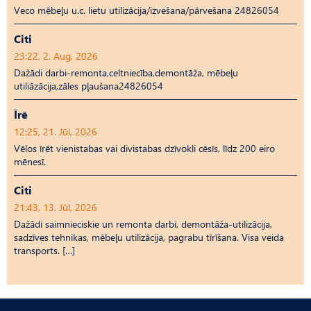
Veco mēbeļu u.c. lietu utilizācija/izvešana/pārvešana 24826054
Citi
23:22, 2. Aug, 2026
Dažādi darbi-remonta,celtniecība,demontāža, mēbeļu
utiliāzācija,zāles pļaušana24826054
Īrē
12:25, 21. Jūl, 2026
Vēlos īrēt vienistabas vai divistabas dzīvokli cēsīs, līdz 200 eiro
mēnesī.
Citi
21:43, 13. Jūl, 2026
Dažādi saimnieciskie un remonta darbi, demontāža-utilizācija,
sadzīves tehnikas, mēbeļu utilizācija, pagrabu tīrīšana. Visa veida
transports. […]