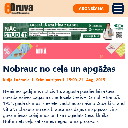
ABONĒŠANA
Nobrauc no ceļa un apgāžas
Kitija Ločmele
Kriminālziņas
15:09, 21. Aug, 2015
Nelaimes gadījums noticis 15. augustā pusdienlaikā Cēsu
novada Vaives pagastā uz autoceļa Cēsis – Rāmuļi – Bānūži.
1951. gadā dzimusi sieviete, vadot automašīnu „Suzuki Grand
Vitra”, nobrauca no ceļa braucamās daļas un apgāzās, viņa
guva miesas bojājumus un tika nogādāta Cēsu klīnikā.
Noformēts ceļu satiksmes negadījuma protokols.