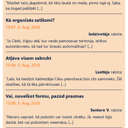
“Mazliet taču jāapdomā, kā tiksi laukā no meža, pirms tajā ej. Saka,
ka šogad palīdzēt […]
Kā organizēs satiksmi?
19:47, 6. Aug, 2026
Iedzīvotāja
raksta:
“Ja Cēsīs, Vaļņu ielā, kur vecās pienotavas teritorija, ierīkos
autostāvvietu, kā tad tur brauks automašīnas? […]
Atļāva visam sabrukt
15:08, 5. Aug, 2026
Lasītāja
raksta:
“Labi, ka beidzot kādreizējai Cēsu pienotavai būs cits saimnieks. Žēl
skatīties, kā tā ēka pārvērtusies […]
Vai, novelkot formu, pazūd prasmes
15:08, 5. Aug, 2026
Seniore V.
raksta:
“Nevaru saprast, kā policists var nosist cilvēku. Jā, neesot bijis
darbā, bet vai policistiem neiemāca, […]