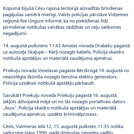
Kopumā bijušā Cēsu rajona teritorijā aizvadītās brīvdienas
pagājušas samērā mierīgi. Valsts policijas pārstāve Vidzemes
reģionā Ilze Ungure informē, ka no piektdienas līdz
pirmdienai notikušas vairākas zādzības un ceļu satiksmes
negadījumi.
14. augustā pulkstens 11.43 Amatas novada Drabešu pagastā
uz autoceļa Skaļupe – Kārļi nozagts kabelis. Policija skaidro
notikušā apstākļus un materiālā zaudējuma apmērus.
Priekuļu novada Veselavas pagasta Bērzkrogā 14. augustā no
neaizslēgta šķūnīša nozagts benzīna elektro ģenerators.
Policija uzsākusi notikušā apstākļu pārbaudi.
Savukārt Priekuļu novada Priekuļu pagastā 16. augustā
iekļūts dzīvojamā mājā un no tās nozagts portatīvais dators
„Asus”. Policija skaidro notikušā apstākļus un materiālā
zaudējuma apmērus, uzsākts kriminālprocess.
Cēsīs, Valmieras ielā 12, 15. augustā pulksten 11.35 notika
sadursme starp 1990. gadā dzimušas sievietes vadīto