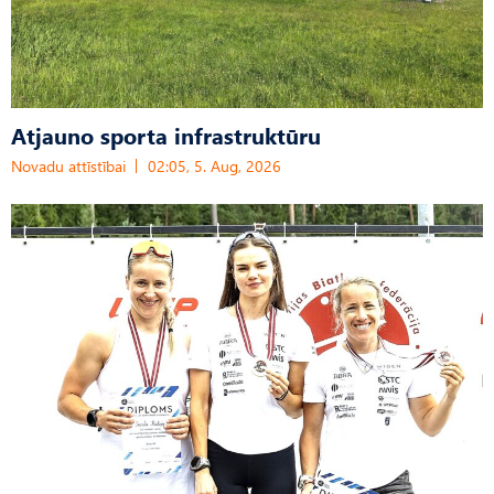
Atjauno sporta infrastruktūru
Novadu attīstībai
02:05, 5. Aug, 2026