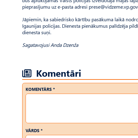
būs aplūkojamas Valsts policijas izveidotajā mājas lap
pieprasījumu uz e-pasta adresi
prese@vidzeme.vp.gov.
Jāpiemin, ka sabiedrisko kārtību pasākuma laikā nodroš
Igaunijas policijas. Dienesta pienākumus palīdzēja pild
dienesta suņi.
Sagatavojusi Anda Dzenža
Komentāri
KOMENTĀRS *
VĀRDS *