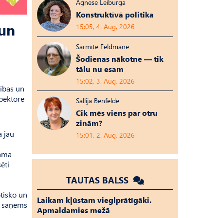
Agnese Leiburga
Konstruktīvā politika
 un
15:05, 4. Aug, 2026
Sarmīte Feldmane
Šodienas nākotne — tik
tālu nu esam
15:02, 3. Aug, 2026
tības un
spektore
Sallija Benfelde
Cik mēs viens par otru
zinām?
a jau
15:01, 2. Aug, 2026
šama
ēti
TAUTAS BALSS
otisko un
Laikam kļūstam vieglprātīgāki.
as saņems
Apmaldamies mežā