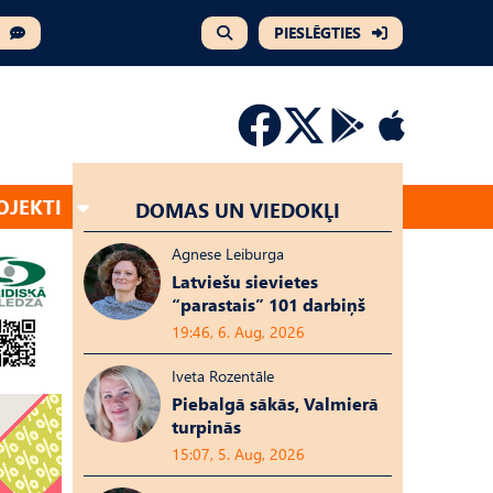
PIESLĒGTIES
OJEKTI
DOMAS UN VIEDOKĻI
Agnese Leiburga
Latviešu sievietes
“parastais” 101 darbiņš
19:46, 6. Aug, 2026
Iveta Rozentāle
Piebalgā sākās, Valmierā
turpinās
15:07, 5. Aug, 2026