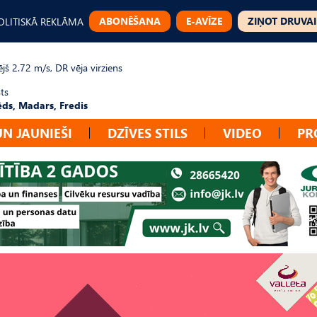
ABONĒŠANA
E-AVĪZE
ZIŅOT DRUVAI
OLITISKĀ REKLĀMA
jš 2.72 m/s, DR vēja virziens
ts
ēds, Madars, Fredis
UN JAUNIEŠI
DZĪVES STILS
VIDEO
PR