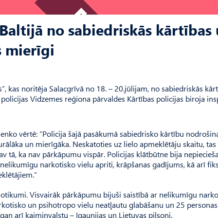
 Baltijā no sabiedriskās kārtības
s mierīgi
s”, kas noritēja Salacgrīvā no 18. – 20.jūlijam, no sabiedriskās kār
s policijas Vidzemes reģiona pārvaldes Kārtības policijas biroja in
nko vērtē: “Policija šajā pasākumā sabiedrisko kārtību nodrošin
turālāka un mierīgāka. Neskatoties uz lielo apmeklētāju skaitu, tas
v tā, ka nav pārkāpumu vispār. Policijas klātbūtne bija nepiecie
elikumīgu narkotisko vielu apriti, krāpšanas gadījums, kā arī fiks
klētājiem.”
notikumi. Visvairāk pārkāpumu bijuši saistībā ar nelikumīgu nark
 narkotisko un psihotropo vielu neatļautu glabāšanu un 25 person
 gan arī kaimiņvalstu – Igaunijas un Lietuvas pilsoņi.