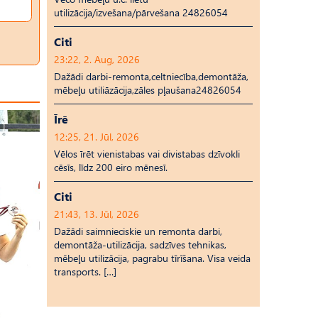
utilizācija/izvešana/pārvešana 24826054
Citi
23:22, 2. Aug, 2026
Dažādi darbi-remonta,celtniecība,demontāža,
mēbeļu utiliāzācija,zāles pļaušana24826054
Īrē
12:25, 21. Jūl, 2026
Vēlos īrēt vienistabas vai divistabas dzīvokli
cēsīs, līdz 200 eiro mēnesī.
Citi
21:43, 13. Jūl, 2026
Dažādi saimnieciskie un remonta darbi,
demontāža-utilizācija, sadzīves tehnikas,
mēbeļu utilizācija, pagrabu tīrīšana. Visa veida
transports. […]