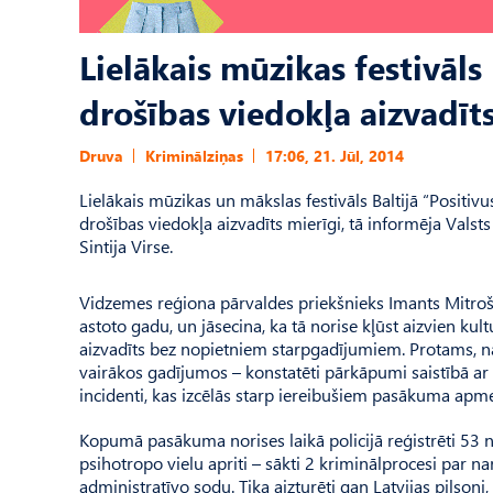
Lielākais mūzikas festivāls
drošības viedokļa aizvadīt
Druva
Kriminālziņas
17:06, 21. Jūl, 2014
Lielākais mūzikas un mākslas festivāls Baltijā “Positivu
drošības viedokļa aizvadīts mierīgi, tā informēja Valst
Sintija Virse.
Vidzemes reģiona pārvaldes priekšnieks Imants Mitroše
astoto gadu, un jāsecina, ka tā norise kļūst aizvien kul
aizvadīts bez nopietniem starpgadījumiem. Protams, na
vairākos gadījumos – konstatēti pārkāpumi saistībā ar n
incidenti, kas izcēlās starp iereibušiem pasākuma apme
Kopumā pasākuma norises laikā policijā reģistrēti 53 
psihotropo vielu apriti – sākti 2 kriminālprocesi par
administratīvo sodu. Tika aizturēti gan Latvijas pilsoņi,