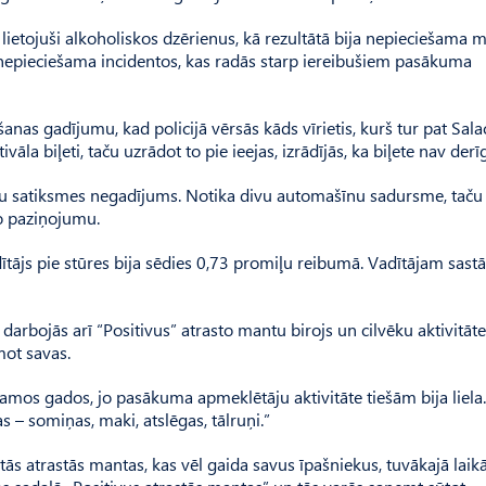
etojuši alkoholiskos dzērienus, kā rezultātā bija nepieciešama 
a nepieciešama incidentos, kas radās starp iereibušiem pasākuma
šanas gadījumu, kad policijā vērsās kāds vīrietis, kurš tur pat Sala
āla biļeti, taču uzrādot to pie ieejas, izrādījās, ka biļete nav derī
ceļu satiksmes negadījums. Notika divu automašīnu sadursme, taču
o paziņojumu.
ītājs pie stūres bija sēdies 0,73 promiļu reibumā. Vadītājam sastā
 darbojās arī “Positivus” atrasto mantu birojs un cilvēku aktivitāte
mot savas.
ākamos gados, jo pasākuma apmeklētāju aktivitāte tiešām bija liela.
– somiņas, maki, atslēgas, tālruņi.”
tās atrastās mantas, kas vēl gaida savus īpašniekus, tuvākajā laikā