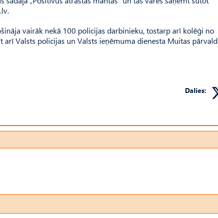
as sadaļā „Positivus atrastās mantas” un tās varēs saņemt sūtot
lv
.
ināja vairāk nekā 100 policijas darbinieku, tostarp arī kolēģi no
īt arī Valsts policijas un Valsts ieņēmuma dienesta Muitas pārval
Dalies: