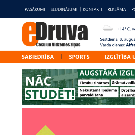
PASĀKUMI
SLUDINĀJUMI
KONTAKTI
REKLĀMA
P
+14° C, vē
Sestdiena, 8. augus
Vārda dienas:
Alfr
SABIEDRĪBA
SPORTS
IZGLĪTĪBA 