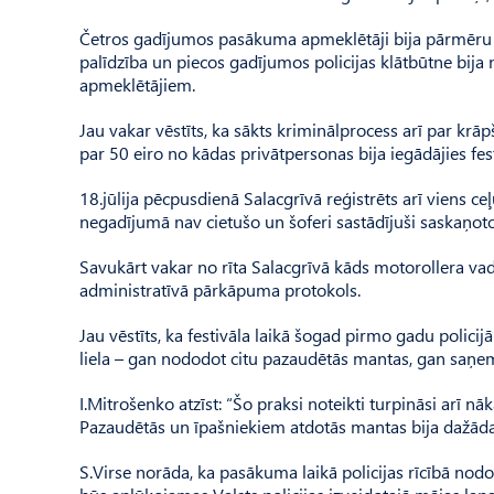
Četros gadījumos pasākuma apmeklētāji bija pārmēru li
palīdzība un piecos gadījumos policijas klātbūtne bij
apmeklētājiem.
Jau vakar vēstīts, ka sākts kriminālprocess arī par krāp
par 50 eiro no kādas privātpersonas bija iegādājies festiv
18.jūlija pēcpusdienā Salacgrīvā reģistrēts arī viens 
negadījumā nav cietušo un šoferi sastādījuši saskaņot
Savukārt vakar no rīta Salacgrīvā kāds motorollera vad
administratīvā pārkāpuma protokols.
Jau vēstīts, ka festivāla laikā šogad pirmo gadu policijā
liela – gan nododot citu pazaudētās mantas, gan saņe
I.Mitrošenko atzīst: “Šo praksi noteikti turpināsi arī n
Pazaudētās un īpašniekiem atdotās mantas bija dažādas 
S.Virse norāda, ka pasākuma laikā policijas rīcībā nodo