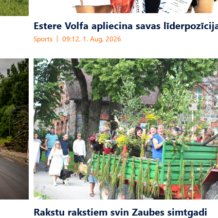
Estere Volfa apliecina savas līderpozīcij
Sports
09:12, 1. Aug, 2026
Rakstu rakstiem svin Zaubes simtgadi