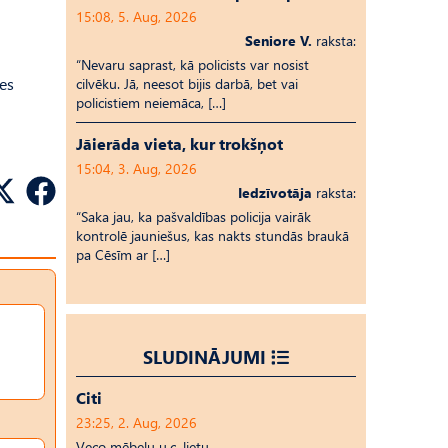
15:08, 5. Aug, 2026
Seniore V.
raksta:
“Nevaru saprast, kā policists var nosist
des
cilvēku. Jā, neesot bijis darbā, bet vai
policistiem neiemāca, […]
Jāierāda vieta, kur trokšņot
15:04, 3. Aug, 2026
Iedzīvotāja
raksta:
“Saka jau, ka pašvaldības policija vairāk
kontrolē jauniešus, kas nakts stundās braukā
pa Cēsīm ar […]
SLUDINĀJUMI
Citi
23:25, 2. Aug, 2026
Veco mēbeļu u.c. lietu