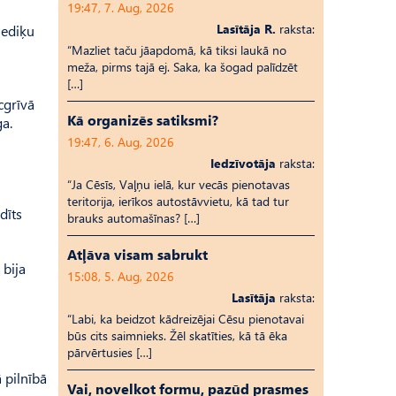
19:47, 7. Aug, 2026
Lasītāja R.
raksta:
mediķu
“Mazliet taču jāapdomā, kā tiksi laukā no
meža, pirms tajā ej. Saka, ka šogad palīdzēt
[…]
cgrīvā
Kā organizēs satiksmi?
ga.
19:47, 6. Aug, 2026
Iedzīvotāja
raksta:
“Ja Cēsīs, Vaļņu ielā, kur vecās pienotavas
teritorija, ierīkos autostāvvietu, kā tad tur
dīts
brauks automašīnas? […]
Atļāva visam sabrukt
 bija
15:08, 5. Aug, 2026
Lasītāja
raksta:
“Labi, ka beidzot kādreizējai Cēsu pienotavai
būs cits saimnieks. Žēl skatīties, kā tā ēka
pārvērtusies […]
 pilnībā
Vai, novelkot formu, pazūd prasmes