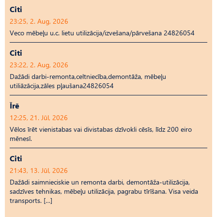
Citi
23:25, 2. Aug, 2026
Veco mēbeļu u.c. lietu utilizācija/izvešana/pārvešana 24826054
Citi
23:22, 2. Aug, 2026
Dažādi darbi-remonta,celtniecība,demontāža, mēbeļu
utiliāzācija,zāles pļaušana24826054
Īrē
12:25, 21. Jūl, 2026
Vēlos īrēt vienistabas vai divistabas dzīvokli cēsīs, līdz 200 eiro
mēnesī.
Citi
21:43, 13. Jūl, 2026
Dažādi saimnieciskie un remonta darbi, demontāža-utilizācija,
sadzīves tehnikas, mēbeļu utilizācija, pagrabu tīrīšana. Visa veida
transports. […]