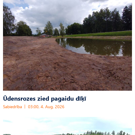
Ūdensrozes zied pagaidu dīķī
Sabiedrība
03:00, 4. Aug, 2026