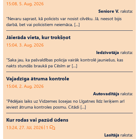
15:08, 5. Aug, 2026
Seniore V.
raksta:
“Nevaru saprast, kā policists var nosist cilvēku. Jā, neesot bijis
darbā, bet vai policistiem neiemāca, […]
Jāierāda vieta, kur trokšņot
15:04, 3. Aug, 2026
Iedzīvotāja
raksta:
“Saka jau, ka pašvaldības policija vairāk kontrolē jauniešus, kas
nakts stundās braukā pa Cēsīm ar […]
Vajadzīga ātruma kontrole
15:04, 2. Aug, 2026
Autovadītājs
raksta:
“Pēdējais laiks uz Vid­ze­mes šosejas no Līgatnes līdz Ieriķiem arī
ieviest ātruma kontroles posmu. Citādi […]
Kur rodas vai pazūd ūdens
13:24, 27. Jūl, 2026
1
Lasītājs
raksta: