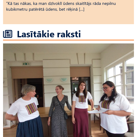
“Kā tas nākas, ka man dzīvoklī ūdens skaitītājs rāda nepilnu
kubikmetru patērētā ūdens, bet rēķinā […]
Lasītākie raksti