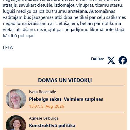
atstājis, savukārt cietušie, izdomājot, viņuprāt, ticamu stāstu,
lūguši mediķu palīdzību traumu ārstēšanā. Automašīnas
vadītājam būs jāuzņemas atbildība ne tikai par ceļu satiksmes
negadījuma izraisīšanu ar cietušajiem, bet arī par notikuma
vietas atstāšanu, neziņojot par negadījumu likumā noteiktajā
kārtībā policijai.
LETA
Dalies:
DOMAS UN VIEDOKĻI
Iveta Rozentāle
Piebalgā sākās, Valmierā turpinās
15:07, 5. Aug, 2026
Agnese Leiburga
Konstruktīvā politika