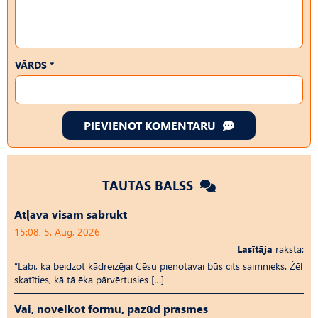
VĀRDS *
PIEVIENOT KOMENTĀRU
TAUTAS BALSS
Atļāva visam sabrukt
15:08, 5. Aug, 2026
Lasītāja
raksta:
“Labi, ka beidzot kādreizējai Cēsu pienotavai būs cits saimnieks. Žēl
skatīties, kā tā ēka pārvērtusies […]
Vai, novelkot formu, pazūd prasmes