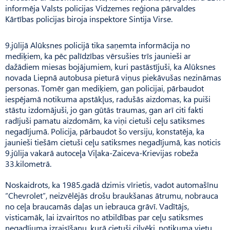
informēja Valsts policijas Vidzemes reģiona pārvaldes
Kārtības policijas biroja inspektore Sintija Virse.
9.jūlijā Alūksnes policijā tika saņemta informācija no
mediķiem, ka pēc palīdzības vērsušies trīs jaunieši ar
dažādiem miesas bojājumiem, kuri pastāstījuši, ka Alūksnes
novada Liepnā autobusa pieturā viņus piekāvušas nezināmas
personas. Tomēr gan mediķiem, gan policijai, pārbaudot
iespējamā notikuma apstākļus, radušās aizdomas, ka puiši
stāstu izdomājuši, jo gan gūtās traumas, gan arī citi fakti
radījuši pamatu aizdomām, ka viņi cietuši ceļu satiksmes
negadījumā. Policija, pārbaudot šo versiju, konstatēja, ka
jaunieši tiešām cietuši ceļu satiksmes negadījumā, kas noticis
9.jūlija vakarā autoceļa Viļaka-Zaiceva-Krievijas robeža
33.kilometrā.
Noskaidrots, ka 1985.gadā dzimis vīrietis, vadot automašīnu
“Chevrolet”, neizvēlējās drošu braukšanas ātrumu, nobrauca
no ceļa braucamās daļas un iebrauca grāvī. Vadītājs,
visticamāk, lai izvairītos no atbildības par ceļu satiksmes
negadījuma izraisīšanu, kurā cietuši cilvēki, notikuma vietu