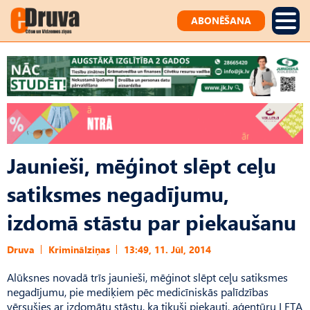
ABONĒŠANA
Jaunieši, mēģinot slēpt ceļu
satiksmes negadījumu,
izdomā stāstu par piekaušanu
Druva
Kriminālziņas
13:49, 11. Jūl, 2014
Alūksnes novadā trīs jaunieši, mēģinot slēpt ceļu satiksmes
negadījumu, pie mediķiem pēc medicīniskās palīdzības
vērsušies ar izdomātu stāstu, ka tikuši piekauti, aģentūru LETA