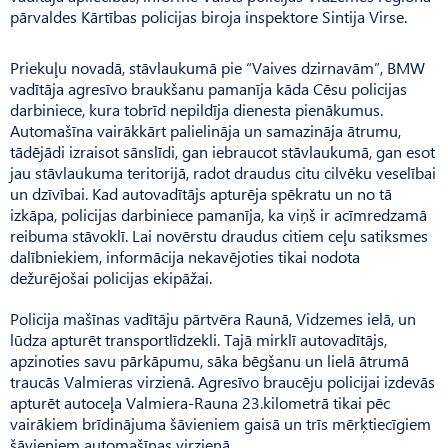
pārvaldes Kārtības policijas biroja inspektore Sintija Virse.
Priekuļu novadā, stāvlaukumā pie “Vaives dzirnavām”, BMW
vadītāja agresīvo braukšanu pamanīja kāda Cēsu policijas
darbiniece, kura tobrīd nepildīja dienesta pienākumus.
Automašīna vairākkārt palielināja un samazināja ātrumu,
tādējādi izraisot sānslīdi, gan iebraucot stāvlaukumā, gan esot
jau stāvlaukuma teritorijā, radot draudus citu cilvēku veselībai
un dzīvībai. Kad autovadītājs apturēja spēkratu un no tā
izkāpa, policijas darbiniece pamanīja, ka viņš ir acīmredzamā
reibuma stāvoklī. Lai novērstu draudus citiem ceļu satiksmes
dalībniekiem, informācija nekavējoties tikai nodota
dežurējošai policijas ekipāžai.
Policija mašīnas vadītāju pārtvēra Raunā, Vidzemes ielā, un
lūdza apturēt transportlīdzekli. Tajā mirklī autovadītājs,
apzinoties savu pārkāpumu, sāka bēgšanu un lielā ātrumā
traucās Valmieras virzienā. Agresīvo braucēju policijai izdevās
apturēt autoceļa Valmiera-Rauna 23.kilometrā tikai pēc
vairākiem brīdinājuma šāvieniem gaisā un trīs mērķtiecīgiem
šāvieniem automašīnas virzienā.