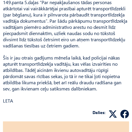
149.panta 5.daļas “Par nepakļaušanos tādas personas
atkārtotai vai vairākkārtējai prasībai apturēt transportlīdzekli
(par bēgšanu), kura ir pilnvarota pārbaudīt transportlīdzekļa
vadītāja dokumentus”. Par šādu pārkāpumu transportlīdzekļa
vadītājam piemēro administratīvo arestu no desmit līdz
piecpadsmit diennaktīm, uzliek naudas sodu no tūkstoš
divsimt līdz tūkstoš četrsimt eiro un atņem transportlīdzekļu
vadīšanas tiesības uz četriem gadiem.
Šis ir jau otrais gadījums mēneša laikā, kad policijai nākas
apturēt transportlīdzekļa vadītāju, kas vēlas izvairīties no
atbildības. Tādēļ aicinām ikvienu autovadītāju rūpīgi
pārdomāt savas rīcības sekas, jo tā ir ne tikai ļoti nopietna
atbildība likuma priekšā, bet arī reālu draudu radīšana gan
sev, gan ikvienam ceļu satiksmes dalībniekam.
LETA
Dalies: