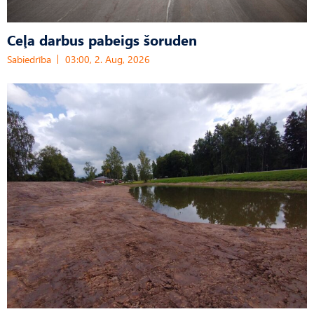
Ceļa darbus pabeigs šoruden
Sabiedrība
03:00, 2. Aug, 2026