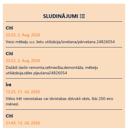
SLUDINĀJUMI
Citi
23:25, 2. Aug, 2026
Veco mēbeļu u.c. lietu utilizācija/izvešana/pārvešana 24826054
Citi
23:22, 2. Aug, 2026
Dažādi darbi-remonta,celtniecība,demontāža, mēbeļu
utiliāzācija,zāles pļaušana24826054
Īrē
12:25, 21. Jūl, 2026
Vēlos īrēt vienistabas vai divistabas dzīvokli cēsīs, līdz 200 eiro
mēnesī.
Citi
21:43, 13. Jūl, 2026