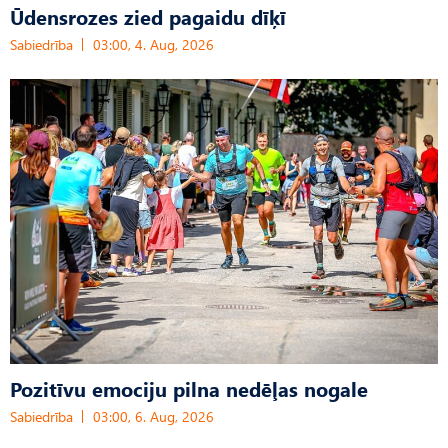
Ūdensrozes zied pagaidu dīķī
Sabiedrība
03:00, 4. Aug, 2026
Pozitīvu emociju pilna nedēļas nogale
Sabiedrība
03:00, 6. Aug, 2026