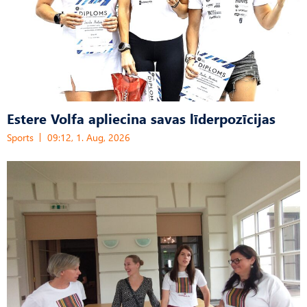
Estere Volfa apliecina savas līderpozīcijas
Sports
09:12, 1. Aug, 2026