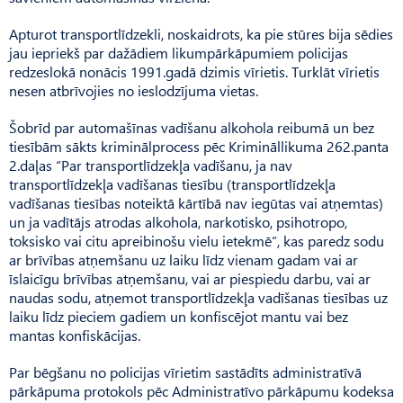
Apturot transportlīdzekli, noskaidrots, ka pie stūres bija sēdies
jau iepriekš par dažādiem likumpārkāpumiem policijas
redzeslokā nonācis 1991.gadā dzimis vīrietis. Turklāt vīrietis
nesen atbrīvojies no ieslodzījuma vietas.
Šobrīd par automašīnas vadīšanu alkohola reibumā un bez
tiesībām sākts kriminālprocess pēc Krimināllikuma 262.panta
2.daļas “Par transportlīdzekļa vadīšanu, ja nav
transportlīdzekļa vadīšanas tiesību (transportlīdzekļa
vadīšanas tiesības noteiktā kārtībā nav iegūtas vai atņemtas)
un ja vadītājs atrodas alkohola, narkotisko, psihotropo,
toksisko vai citu apreibinošu vielu ietekmē”, kas paredz sodu
ar brīvības atņemšanu uz laiku līdz vienam gadam vai ar
īslaicīgu brīvības atņemšanu, vai ar piespiedu darbu, vai ar
naudas sodu, atņemot transportlīdzekļa vadīšanas tiesības uz
laiku līdz pieciem gadiem un konfiscējot mantu vai bez
mantas konfiskācijas.
Par bēgšanu no policijas vīrietim sastādīts administratīvā
pārkāpuma protokols pēc Administratīvo pārkāpumu kodeksa