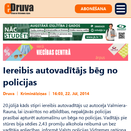
ABONĒŠANA
Iereibis autovadītājs bēg no
policijas
Druva
Kriminālziņas
16:03, 22. Jūl, 2014
20.jūlijā kāds stipri iereibis autovadītājs uz autoceļa Valmiera-
Rauna, lai izvairītos no atbildības, nepakļāvās policijas
prasībai apturēt automašīnu un bēga no policijas. Vadītājs pie
stūres bija sēdies 2,43 promiļu alkohola reibumā un bez
vadītāja apliecības, informē Valsts policijas Vidzemes reģiona