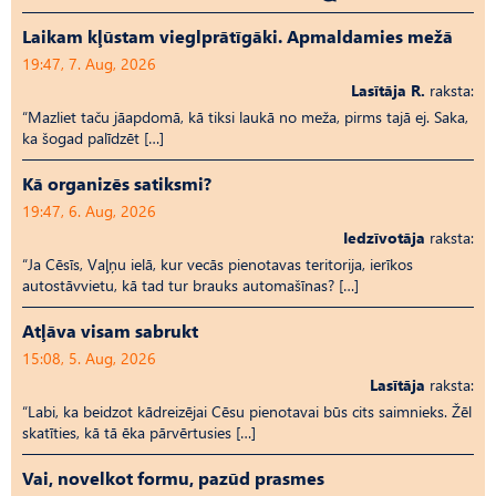
Laikam kļūstam vieglprātīgāki. Apmaldamies mežā
19:47, 7. Aug, 2026
Lasītāja R.
raksta:
“Mazliet taču jāapdomā, kā tiksi laukā no meža, pirms tajā ej. Saka,
ka šogad palīdzēt […]
Kā organizēs satiksmi?
19:47, 6. Aug, 2026
Iedzīvotāja
raksta:
“Ja Cēsīs, Vaļņu ielā, kur vecās pienotavas teritorija, ierīkos
autostāvvietu, kā tad tur brauks automašīnas? […]
Atļāva visam sabrukt
15:08, 5. Aug, 2026
Lasītāja
raksta:
“Labi, ka beidzot kādreizējai Cēsu pienotavai būs cits saimnieks. Žēl
skatīties, kā tā ēka pārvērtusies […]
Vai, novelkot formu, pazūd prasmes