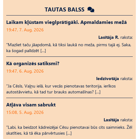
TAUTAS BALSS
Laikam kļūstam vieglprātīgāki. Apmaldamies mežā
19:47, 7. Aug, 2026
Lasītāja R.
raksta:
“Mazliet taču jāapdomā, kā tiksi laukā no meža, pirms tajā ej. Saka,
ka šogad palīdzēt […]
Kā organizēs satiksmi?
19:47, 6. Aug, 2026
Iedzīvotāja
raksta:
“Ja Cēsīs, Vaļņu ielā, kur vecās pienotavas teritorija, ierīkos
autostāvvietu, kā tad tur brauks automašīnas? […]
Atļāva visam sabrukt
15:08, 5. Aug, 2026
Lasītāja
raksta:
“Labi, ka beidzot kādreizējai Cēsu pienotavai būs cits saimnieks. Žēl
skatīties, kā tā ēka pārvērtusies […]