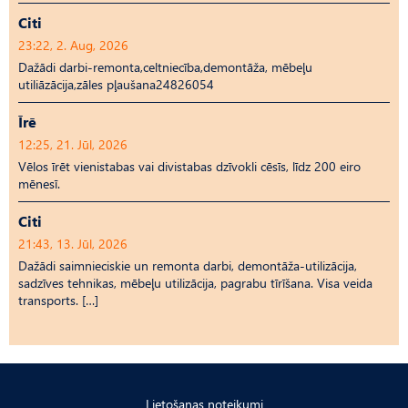
Citi
23:22, 2. Aug, 2026
Dažādi darbi-remonta,celtniecība,demontāža, mēbeļu
utiliāzācija,zāles pļaušana24826054
Īrē
12:25, 21. Jūl, 2026
Vēlos īrēt vienistabas vai divistabas dzīvokli cēsīs, līdz 200 eiro
mēnesī.
Citi
21:43, 13. Jūl, 2026
Dažādi saimnieciskie un remonta darbi, demontāža-utilizācija,
sadzīves tehnikas, mēbeļu utilizācija, pagrabu tīrīšana. Visa veida
transports. […]
Lietošanas noteikumi