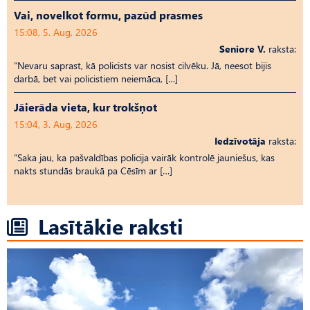
Vai, novelkot formu, pazūd prasmes
15:08, 5. Aug, 2026
Seniore V.
raksta:
“Nevaru saprast, kā policists var nosist cilvēku. Jā, neesot bijis
darbā, bet vai policistiem neiemāca, […]
Jāierāda vieta, kur trokšņot
15:04, 3. Aug, 2026
Iedzīvotāja
raksta:
“Saka jau, ka pašvaldības policija vairāk kontrolē jauniešus, kas
nakts stundās braukā pa Cēsīm ar […]
Lasītākie raksti