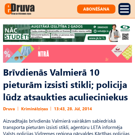
ABONĒŠANA
Brīvdienās Valmierā 10
pieturām izsisti stikli; policija
lūdz atsaukties aculieciniekus
Druva
Kriminālziņas
13:43, 28. Jūl, 2014
Aizvadītajās brīvdienās Valmierā vairākām sabiedriskā
transporta pieturām izsisti stikli, aģentūru LETA informēja
Valsts policijas Vidzemes reģiona pārvaldes Kārtības policijas