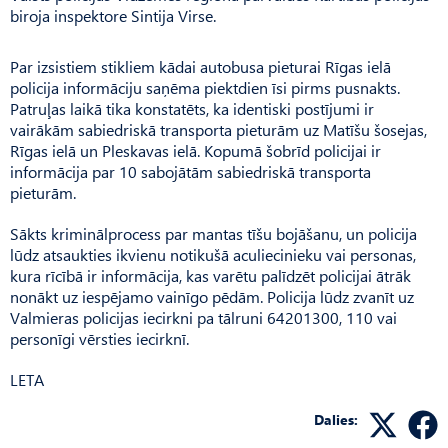
biroja inspektore Sintija Virse.
Par izsistiem stikliem kādai autobusa pieturai Rīgas ielā
policija informāciju saņēma piektdien īsi pirms pusnakts.
Patruļas laikā tika konstatēts, ka identiski postījumi ir
vairākām sabiedriskā transporta pieturām uz Matīšu šosejas,
Rīgas ielā un Pleskavas ielā. Kopumā šobrīd policijai ir
informācija par 10 sabojātām sabiedriskā transporta
pieturām.
Sākts kriminālprocess par mantas tīšu bojāšanu, un policija
lūdz atsaukties ikvienu notikušā aculiecinieku vai personas,
kura rīcībā ir informācija, kas varētu palīdzēt policijai ātrāk
nonākt uz iespējamo vainīgo pēdām. Policija lūdz zvanīt uz
Valmieras policijas iecirkni pa tālruni 64201300, 110 vai
personīgi vērsties iecirknī.
LETA
Dalies: