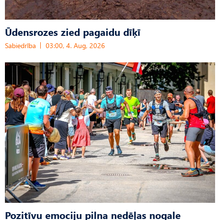
Ūdensrozes zied pagaidu dīķī
Sabiedrība
03:00, 4. Aug, 2026
Pozitīvu emociju pilna nedēļas nogale