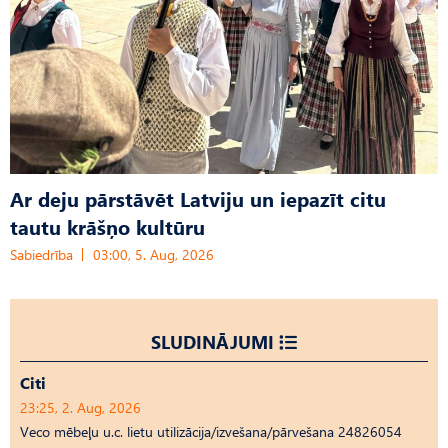
Ar deju pārstāvēt Latviju un iepazīt citu
tautu krāšņo kultūru
Sabiedrība
03:00, 5. Aug, 2026
SLUDINĀJUMI
Citi
23:25, 2. Aug, 2026
Veco mēbeļu u.c. lietu utilizācija/izvešana/pārvešana 24826054