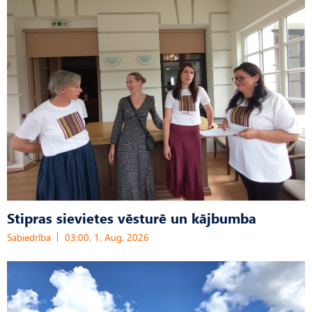
Stipras sievietes vēsturē un kājbumba
Sabiedrība
03:00, 1. Aug, 2026