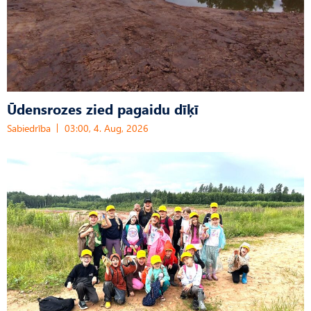
Ūdensrozes zied pagaidu dīķī
Sabiedrība
03:00, 4. Aug, 2026