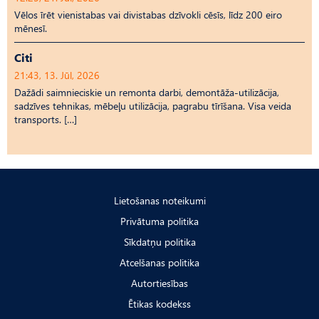
Vēlos īrēt vienistabas vai divistabas dzīvokli cēsīs, līdz 200 eiro
mēnesī.
Citi
21:43, 13. Jūl, 2026
Dažādi saimnieciskie un remonta darbi, demontāža-utilizācija,
sadzīves tehnikas, mēbeļu utilizācija, pagrabu tīrīšana. Visa veida
transports. […]
Lietošanas noteikumi
Privātuma politika
Sīkdatņu politika
Atcelšanas politika
Autortiesības
Ētikas kodekss