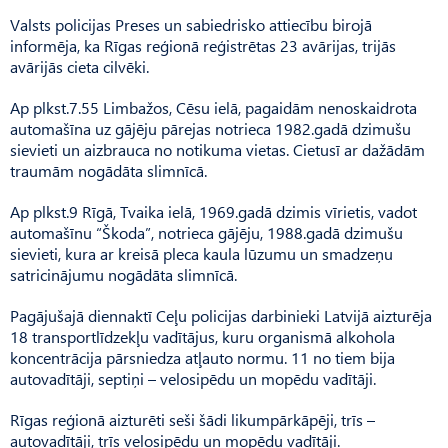
Valsts policijas Preses un sabiedrisko attiecību birojā
informēja, ka Rīgas reģionā reģistrētas 23 avārijas, trijās
avārijās cieta cilvēki.
Ap plkst.7.55 Limbažos, Cēsu ielā, pagaidām nenoskaidrota
automašīna uz gājēju pārejas notrieca 1982.gadā dzimušu
sievieti un aizbrauca no notikuma vietas. Cietusī ar dažādām
traumām nogādāta slimnīcā.
Ap plkst.9 Rīgā, Tvaika ielā, 1969.gadā dzimis vīrietis, vadot
automašīnu “Škoda”, notrieca gājēju, 1988.gadā dzimušu
sievieti, kura ar kreisā pleca kaula lūzumu un smadzeņu
satricinājumu nogādāta slimnīcā.
Pagājušajā diennaktī Ceļu policijas darbinieki Latvijā aizturēja
18 transportlīdzekļu vadītājus, kuru organismā alkohola
koncentrācija pārsniedza atļauto normu. 11 no tiem bija
autovadītāji, septiņi – velosipēdu un mopēdu vadītāji.
Rīgas reģionā aizturēti seši šādi likumpārkāpēji, trīs –
autovadītāji, trīs velosipēdu un mopēdu vadītāji.