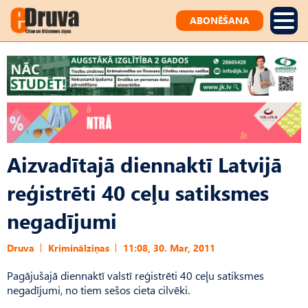
ABONĒŠANA
Aizvadītajā diennaktī Latvijā
reģistrēti 40 ceļu satiksmes
negadījumi
Druva
Kriminālziņas
11:08, 30. Mar, 2011
Pagājušajā diennaktī valstī reģistrēti 40 ceļu satiksmes
negadījumi, no tiem sešos cieta cilvēki.