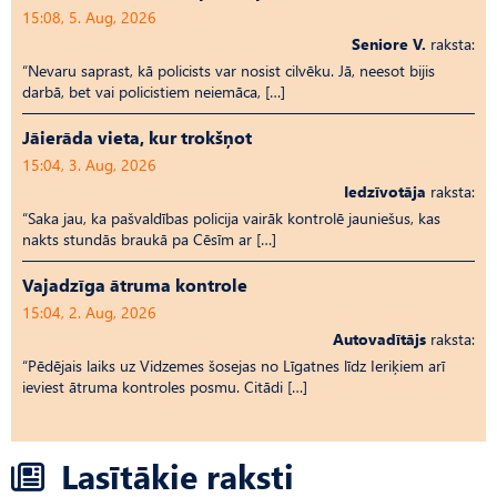
15:08, 5. Aug, 2026
Seniore V.
raksta:
“Nevaru saprast, kā policists var nosist cilvēku. Jā, neesot bijis
darbā, bet vai policistiem neiemāca, […]
Jāierāda vieta, kur trokšņot
15:04, 3. Aug, 2026
Iedzīvotāja
raksta:
“Saka jau, ka pašvaldības policija vairāk kontrolē jauniešus, kas
nakts stundās braukā pa Cēsīm ar […]
Vajadzīga ātruma kontrole
15:04, 2. Aug, 2026
Autovadītājs
raksta:
“Pēdējais laiks uz Vid­ze­mes šosejas no Līgatnes līdz Ieriķiem arī
ieviest ātruma kontroles posmu. Citādi […]
Lasītākie raksti