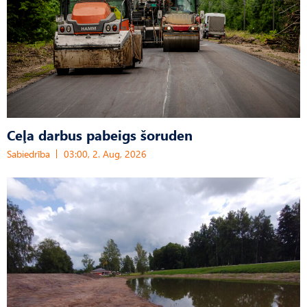
Ceļa darbus pabeigs šoruden
Sabiedrība
03:00, 2. Aug, 2026