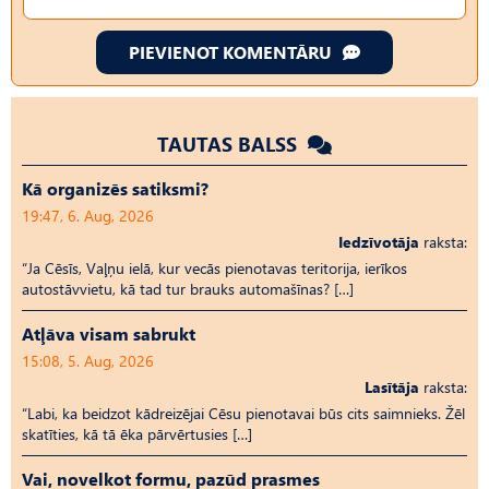
PIEVIENOT KOMENTĀRU
TAUTAS BALSS
Kā organizēs satiksmi?
19:47, 6. Aug, 2026
Iedzīvotāja
raksta:
“Ja Cēsīs, Vaļņu ielā, kur vecās pienotavas teritorija, ierīkos
autostāvvietu, kā tad tur brauks automašīnas? […]
Atļāva visam sabrukt
15:08, 5. Aug, 2026
Lasītāja
raksta:
“Labi, ka beidzot kādreizējai Cēsu pienotavai būs cits saimnieks. Žēl
skatīties, kā tā ēka pārvērtusies […]
Vai, novelkot formu, pazūd prasmes