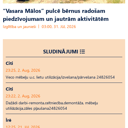
“Vasara Mālos” pulcē bērnus radošam
piedzīvojumam un jautrām aktivitātēm
Izglītība un jaunieši
03:00, 31. Jūl, 2026
SLUDINĀJUMI
Citi
23:25, 2. Aug, 2026
Veco mēbeļu u.c. lietu utilizācija/izvešana/pārvešana 24826054
Citi
23:22, 2. Aug, 2026
Dažādi darbi-remonta,celtniecība,demontāža, mēbeļu
utiliāzācija,zāles pļaušana24826054
Īrē
12:25, 21. Jūl, 2026