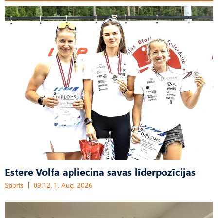
Estere Volfa apliecina savas līderpozīcijas
Sports
09:12, 1. Aug, 2026