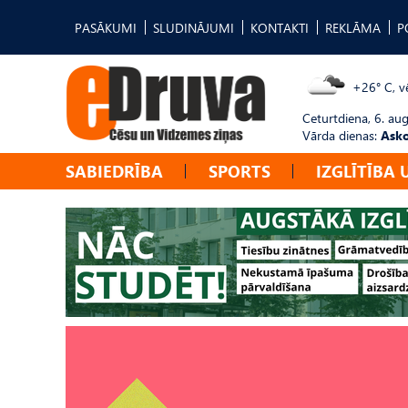
PASĀKUMI
SLUDINĀJUMI
KONTAKTI
REKLĀMA
P
+26° C, vē
Ceturtdiena, 6. au
Vārda dienas:
Asko
SABIEDRĪBA
SPORTS
IZGLĪTĪBA 