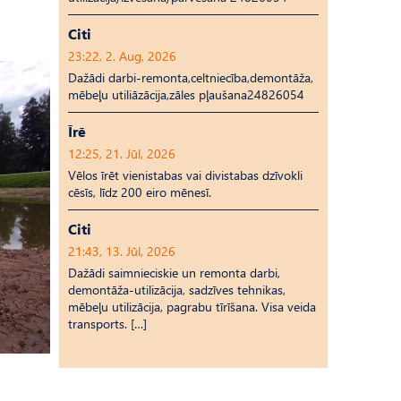
Citi
23:22, 2. Aug, 2026
Dažādi darbi-remonta,celtniecība,demontāža,
mēbeļu utiliāzācija,zāles pļaušana24826054
Īrē
12:25, 21. Jūl, 2026
Vēlos īrēt vienistabas vai divistabas dzīvokli
cēsīs, līdz 200 eiro mēnesī.
Citi
21:43, 13. Jūl, 2026
Dažādi saimnieciskie un remonta darbi,
demontāža-utilizācija, sadzīves tehnikas,
mēbeļu utilizācija, pagrabu tīrīšana. Visa veida
transports. […]