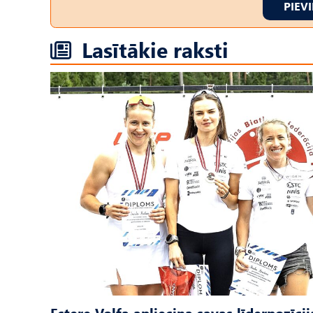
PIEV
Lasītākie raksti
Estere Volfa apliecina savas līderpozīcij