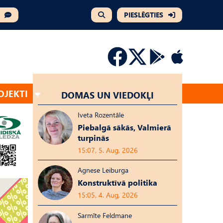
PIESLĒGTIES
OJEKTI
DOMAS UN VIEDOKĻI
Iveta Rozentāle
Piebalgā sākās, Valmierā
turpinās
15:07, 5. Aug, 2026
Agnese Leiburga
Konstruktīvā politika
15:05, 4. Aug, 2026
Sarmīte Feldmane