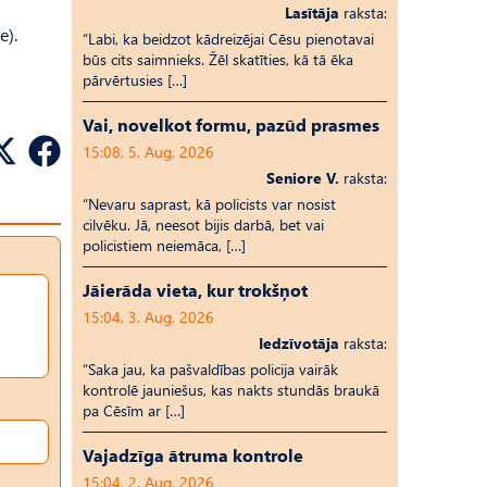
Lasītāja
raksta:
e).
“Labi, ka beidzot kādreizējai Cēsu pienotavai
būs cits saimnieks. Žēl skatīties, kā tā ēka
u
pārvērtusies […]
Vai, novelkot formu, pazūd prasmes
15:08, 5. Aug, 2026
Seniore V.
raksta:
“Nevaru saprast, kā policists var nosist
cilvēku. Jā, neesot bijis darbā, bet vai
policistiem neiemāca, […]
Jāierāda vieta, kur trokšņot
15:04, 3. Aug, 2026
Iedzīvotāja
raksta:
“Saka jau, ka pašvaldības policija vairāk
kontrolē jauniešus, kas nakts stundās braukā
pa Cēsīm ar […]
Vajadzīga ātruma kontrole
15:04, 2. Aug, 2026