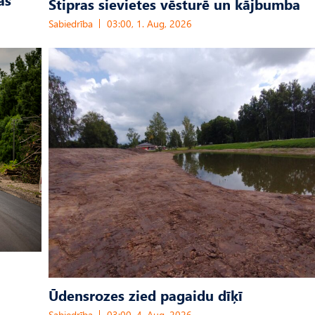
Stipras sievietes vēsturē un kājbumba
Sabiedrība
03:00, 1. Aug, 2026
Ūdensrozes zied pagaidu dīķī
Sabiedrība
03:00, 4. Aug, 2026