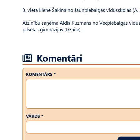
3. vietā Liene Šakina no Jaunpiebalgas vidusskolas (A.
Atzinību saņēma Aldis Kuzmans no Vecpiebalgas vidus
pilsētas ģimnāzijas (I.Gaile).
Komentāri
KOMENTĀRS *
VĀRDS *