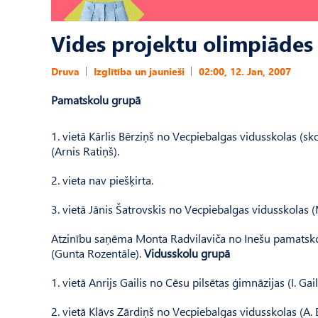
Vides projektu olimpiādes 
Druva
Izglītība un jaunieši
02:00, 12. Jan, 2007
Pamatskolu grupā
1. vietā Kārlis Bērziņš no Vecpiebalgas vidusskolas (s
(Arnis Ratiņš).
2. vieta nav piešķirta.
3. vietā Jānis Šatrovskis no Vecpiebalgas vidusskolas
Atzinību saņēma Monta Radvilaviča no Inešu pamatsko
(Gunta Rozentāle).
Vidusskolu grupā
1. vietā Anrijs Gailis no Cēsu pilsētas ģimnāzijas (I. Gail
2. vietā Klāvs Zārdiņš no Vecpiebalgas vidusskolas (A. 