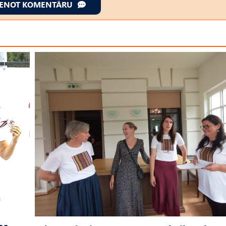
IENOT KOMENTĀRU
as