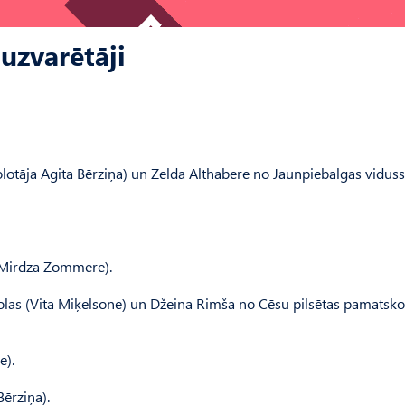
uzvarētāji
kolotāja Agita Bērziņa) un Zelda Althabere no Jaunpiebalgas vidus
 (Mirdza Zommere).
las (Vita Miķelsone) un Džeina Rimša no Cēsu pilsētas pamatsko
e).
Bērziņa).