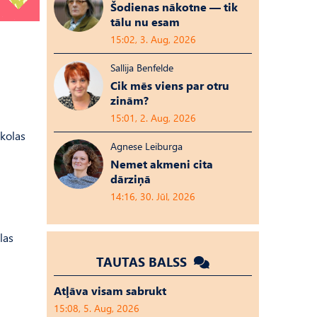
Šodienas nākotne — tik
tālu nu esam
15:02, 3. Aug, 2026
Sallija Benfelde
Cik mēs viens par otru
zinām?
15:01, 2. Aug, 2026
skolas
Agnese Leiburga
Nemet akmeni cita
dārziņā
14:16, 30. Jūl, 2026
las
TAUTAS BALSS
Atļāva visam sabrukt
15:08, 5. Aug, 2026