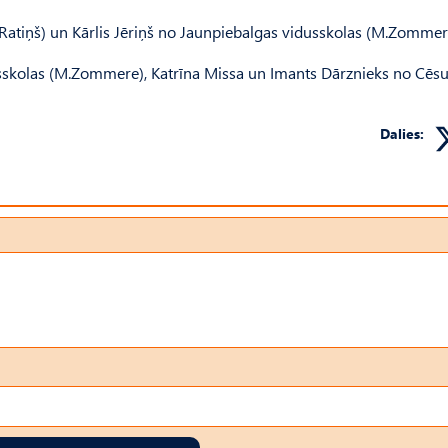
 Ratiņš) un Kārlis Jēriņš no Jaunpiebalgas vidusskolas (M.Zommer
skolas (M.Zommere), Katrīna Missa un Imants Dārznieks no Cēs
Dalies: