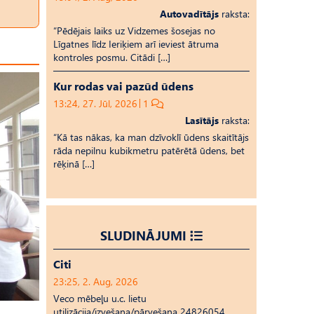
Autovadītājs
raksta:
“Pēdējais laiks uz Vid­ze­mes šosejas no
Līgatnes līdz Ieriķiem arī ieviest ātruma
kontroles posmu. Citādi […]
Kur rodas vai pazūd ūdens
13:24, 27. Jūl, 2026
1
Lasītājs
raksta:
“Kā tas nākas, ka man dzīvoklī ūdens skaitītājs
rāda nepilnu kubikmetru patērētā ūdens, bet
rēķinā […]
SLUDINĀJUMI
Citi
23:25, 2. Aug, 2026
Veco mēbeļu u.c. lietu
utilizācija/izvešana/pārvešana 24826054