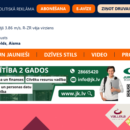
ABONĒŠANA
E-AVĪZE
ZIŅOT DRUVAI
OLITISKĀ REKLĀMA
jš 3.86 m/s, R-ZR vēja virziens
gusts
lds, Aisma
UN JAUNIEŠI
DZĪVES STILS
VIDEO
PR