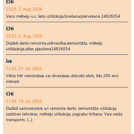
Citi
23:25, 2. Aug, 2026
Veco mēbeļu u.c. lietu utilizācija/izvešana/pārvešana 24826054
Citi
23:22, 2. Aug, 2026
Dažādi darbi-remonta,celtniecība,demontāža, mēbeļu
utiliāzācija,zāles pļaušana24826054
Īrē
12:25, 21. Jūl, 2026
Vēlos īrēt vienistabas vai divistabas dzīvokli cēsīs, līdz 200 eiro
mēnesī.
Citi
21:43, 13. Jūl, 2026
Dažādi saimnieciskie un remonta darbi, demontāža-utilizācija,
sadzīves tehnikas, mēbeļu utilizācija, pagrabu tīrīšana. Visa veida
transports. […]