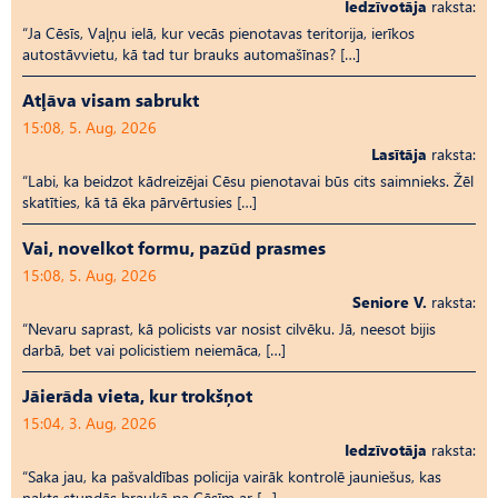
Iedzīvotāja
raksta:
“Ja Cēsīs, Vaļņu ielā, kur vecās pienotavas teritorija, ierīkos
autostāvvietu, kā tad tur brauks automašīnas? […]
Atļāva visam sabrukt
15:08, 5. Aug, 2026
Lasītāja
raksta:
“Labi, ka beidzot kādreizējai Cēsu pienotavai būs cits saimnieks. Žēl
skatīties, kā tā ēka pārvērtusies […]
Vai, novelkot formu, pazūd prasmes
15:08, 5. Aug, 2026
Seniore V.
raksta:
“Nevaru saprast, kā policists var nosist cilvēku. Jā, neesot bijis
darbā, bet vai policistiem neiemāca, […]
Jāierāda vieta, kur trokšņot
15:04, 3. Aug, 2026
Iedzīvotāja
raksta:
“Saka jau, ka pašvaldības policija vairāk kontrolē jauniešus, kas
nakts stundās braukā pa Cēsīm ar […]