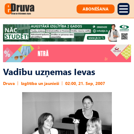
ABONĒŠANA
Vadību uzņemas Ievas
Druva
Izglītība un jaunieši
02:00, 21. Sep, 2007