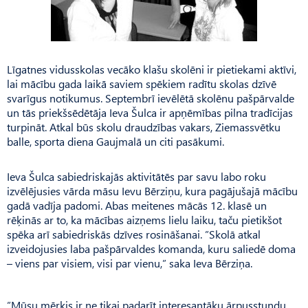
Līgatnes vidusskolas vecāko klašu skolēni ir pietiekami aktīvi,
lai mācību gada laikā saviem spēkiem radītu skolas dzīvē
svarīgus notikumus. Septembrī ievēlētā skolēnu pašpārvalde
un tās priekšsēdētāja Ieva Šulca ir apņēmības pilna tradīcijas
turpināt. Atkal būs skolu draudzības vakars, Ziemassvētku
balle, sporta diena Gaujmalā un citi pasākumi.
Ieva Šulca sabiedriskajās aktivitātēs par savu labo roku
izvēlējusies vārda māsu Ievu Bērziņu, kura pagājušajā mācību
gadā vadīja padomi. Abas meitenes mācās 12. klasē un
rēķinās ar to, ka mācības aizņems lielu laiku, taču pietikšot
spēka arī sabiedriskās dzīves rosināšanai. ”Skolā atkal
izveidojusies laba pašpārvaldes komanda, kuru saliedē doma
– viens par visiem, visi par vienu,” saka Ieva Bērziņa.
”Mūsu mērķis ir ne tikai padarīt interesantāku ārpusstundu