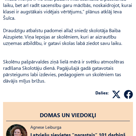
laiku, bet arī radīt sacensību garu mācībās, noskaidrojot, kurai
klasei ir augstākais vidējais vērtējums,” plānus atklāj Ieva
Šulca.
Draudzīgu atbalstu padomei allaž sniedz skolotāja Baiba
Aizupiete. Viņa lepojas ar skolēniem, kuri ar aizrautību
uzņemas atbildību, ir gatavi skolas labā ziedot savu laiku.
Skolēnu pašpārvaldes ziņā lielā mērā ir svētku atmosfēras
radīšana Skolotāju dienā. Pagājušajā gadā gatavotais
pārsteigums labi izdevies, pedagogiem un skolēniem tas
dāvājis mīļus brīžus.
Dalies:
DOMAS UN VIEDOKĻI
Agnese Leiburga
Latviešu sievietes “parastais” 101 darbiņš