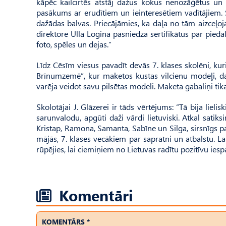
kāpēc kailcirtēs atstāj dažus kokus nenozāģētus un c
pasākums ar erudītiem un ieinteresētiem vadītājiem. 
dažādas balvas. Priecājāmies, ka daļa no tām aizceļoj
direktore Ulla Logina pasniedza sertifikātus par pieda
foto, spēles un dejas.”
Līdz Cēsīm viesus pavadīt devās 7. klases skolēni, ku
Brīnumzemē”, kur maketos kustas vilcienu modeļi, darb
varēja veidot savu pilsētas modeli. Maketa gabaliņi tik
Skolotājai J. Glāzerei ir tāds vērtējums: “Tā bija lieli
sarunvalodu, apgūti daži vārdi lietuviski. Atkal satiks
Kristap, Ramona, Samanta, Sabīne un Silga, sirsnīgs 
mājās, 7. klases vecākiem par sapratni un atbalstu. La
rūpējies, lai ciemiņiem no Lietuvas radītu pozitīvu ies
Komentāri
KOMENTĀRS *