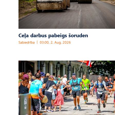
Ceļa darbus pabeigs šoruden
Sabiedrība
03:00, 2. Aug, 2026