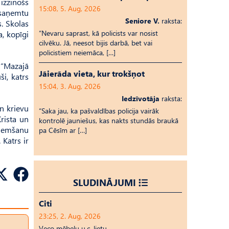
izzinošs
15:08, 5. Aug, 2026
 saņemtu
Seniore V.
raksta:
s. Skolas
“Nevaru saprast, kā policists var nosist
a, kopīgi
cilvēku. Jā, neesot bijis darbā, bet vai
policistiem neiemāca, […]
s “Mazajā
Jāierāda vieta, kur trokšņot
ši, katrs
15:04, 3. Aug, 2026
Iedzīvotāja
raksta:
un krievu
“Saka jau, ka pašvaldības policija vairāk
Krista un
kontrolē jauniešus, kas nakts stundās braukā
zņemšanu
pa Cēsīm ar […]
 Katrs ir
SLUDINĀJUMI
Citi
23:25, 2. Aug, 2026
Veco mēbeļu u.c. lietu