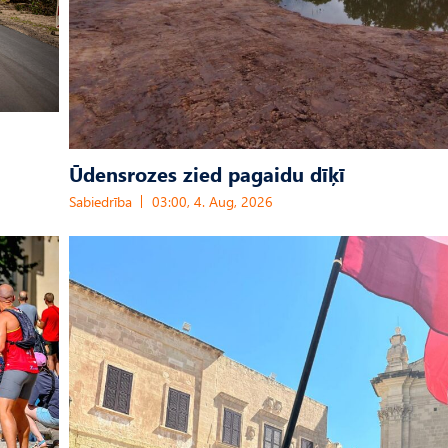
Ūdensrozes zied pagaidu dīķī
Sabiedrība
03:00, 4. Aug, 2026