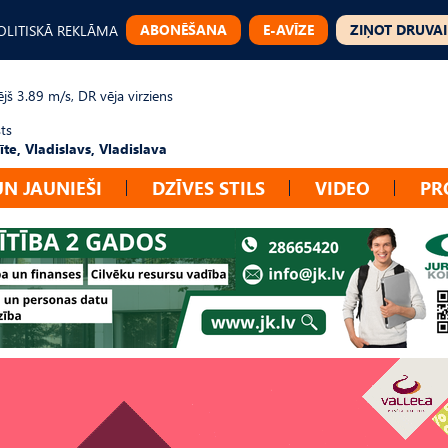
ABONĒŠANA
E-AVĪZE
ZIŅOT DRUVAI
OLITISKĀ REKLĀMA
jš 3.89 m/s, DR vēja virziens
ts
te, Vladislavs, Vladislava
UN JAUNIEŠI
DZĪVES STILS
VIDEO
PR