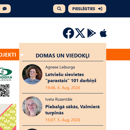
PIESLĒGTIES
OJEKTI
DOMAS UN VIEDOKĻI
Agnese Leiburga
Latviešu sievietes
“parastais” 101 darbiņš
19:46, 6. Aug, 2026
Iveta Rozentāle
Piebalgā sākās, Valmierā
turpinās
15:07, 5. Aug, 2026