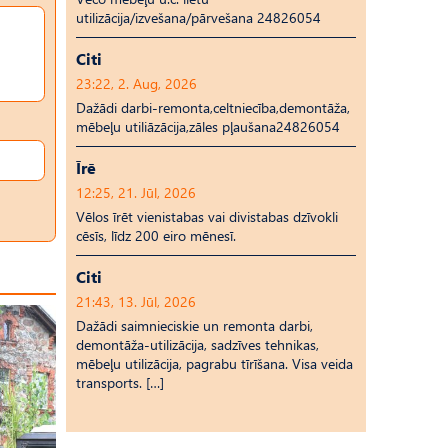
utilizācija/izvešana/pārvešana 24826054
Citi
23:22, 2. Aug, 2026
Dažādi darbi-remonta,celtniecība,demontāža,
mēbeļu utiliāzācija,zāles pļaušana24826054
Īrē
12:25, 21. Jūl, 2026
Vēlos īrēt vienistabas vai divistabas dzīvokli
cēsīs, līdz 200 eiro mēnesī.
Citi
21:43, 13. Jūl, 2026
Dažādi saimnieciskie un remonta darbi,
demontāža-utilizācija, sadzīves tehnikas,
mēbeļu utilizācija, pagrabu tīrīšana. Visa veida
transports. […]