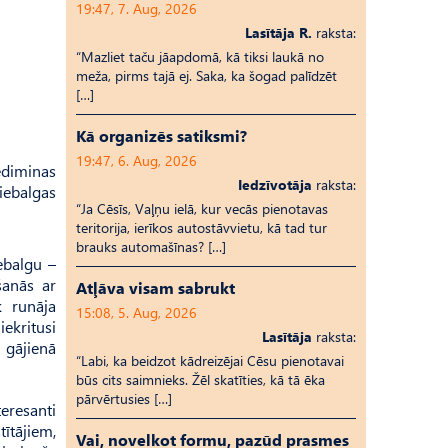
19:47, 7. Aug, 2026
Lasītāja R.
raksta:
“Mazliet taču jāapdomā, kā tiksi laukā no
meža, pirms tajā ej. Saka, ka šogad palīdzēt
[…]
Kā organizēs satiksmi?
19:47, 6. Aug, 2026
diminas
Iedzīvotāja
raksta:
iebalgas
“Ja Cēsīs, Vaļņu ielā, kur vecās pienotavas
teritorija, ierīkos autostāvvietu, kā tad tur
brauks automašīnas? […]
ebalgu –
šanās ar
Atļāva visam sabrukt
k runāja
15:08, 5. Aug, 2026
ekritusi
Lasītāja
raksta:
u gājienā
“Labi, ka beidzot kādreizējai Cēsu pienotavai
būs cits saimnieks. Žēl skatīties, kā tā ēka
pārvērtusies […]
teresanti
ītājiem,
Vai, novelkot formu, pazūd prasmes