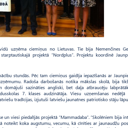
vidū uzņēma ciemiņus no Lietuvas. Tie bija Nemenčines Ge
 starptautiskajā projektā “Nordplus”. Projektu koordinē Jaunp
u mācību stundās. Pēc tam ciemiņus gaidīja iepazīšanās ar Jaunpi
 uzņēmumu. Radoša darbošanās notika mākslas skolā, bija tik
 domājuši sazināties angliski, bet daļa atbraucēju labprātā
vidusskolas 7. klases audzinātāja. Viesu uzņemšanas nedēļā i
tviešu tradīcijas, izjutuši latviešu jaunatnes patriotisko stāju lāp
lase un viesi piedalījās projektā “Mammadaba”. “Skolēniem bija in
kā noteikt koka augstumu, vecumu, kā cīnīties ar jaunaudžu post