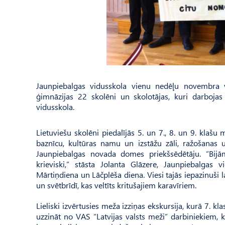
Jaunpiebalgas vidusskola vienu nedēļu novembra 
ģimnāzijas 22 skolēni un skolotājas, kuri darbojas
vidusskola.
Lietuviešu skolēni piedalījās 5. un 7., 8. un 9. klaš
baznīcu, kultūras namu un izstāžu zāli, ražošanas
Jaunpiebalgas novada domes priekšsēdētāju. “Bijām
krieviski,” stāsta Jolanta Glāzere, Jaunpiebalgas 
Mārtiņdiena un Lāčplēša diena. Viesi tajās iepazinuši la
un svētbrīdī, kas veltīts kritušajiem karavīriem.
Lieliski izvērtusies meža izziņas ekskursija, kurā 7. k
uzzināt no VAS “Latvijas valsts meži” darbiniekiem, 