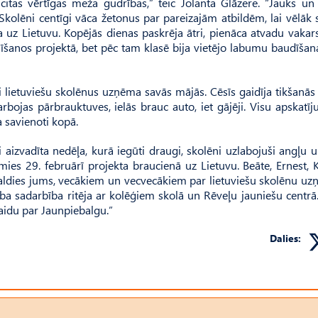
itas vērtīgas meža gudrības,” teic Jolanta Glāzere. “Jauks un 
Skolēni centīgi vāca žetonus par pareizajām atbildēm, lai vēlāk
a uz Lietuvu. Kopējās dienas paskrēja ātri, pienāca atvadu vakar
līšanos projektā, bet pēc tam klasē bija vietējo labumu baudīšan
ri lietuviešu skolēnus uzņēma savās mājās. Cēsīs gaidīja tikšanā
ojas pārbrauktuves, ielās brauc auto, iet gājēji. Visu apskatīju
a savienoti kopā.
ski aizvadīta nedēļa, kurā iegūti draugi, skolēni uzlabojuši angļu 
imies 29. februārī projekta braucienā uz Lietuvu. Beāte, Ernest, 
paldies jums, vecākiem un vecvecākiem par lietuviešu skolēnu u
ba sadarbība ritēja ar kolēģiem skolā un Rēveļu jauniešu centrā.
paidu par Jaunpiebalgu.”
Dalies: