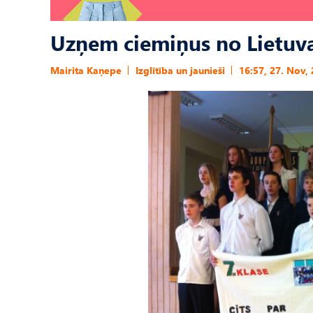
Uzņem ciemiņus no Lietuv
Mairita Kaņepe
Izglītība un jaunieši
16:57, 27. Nov,