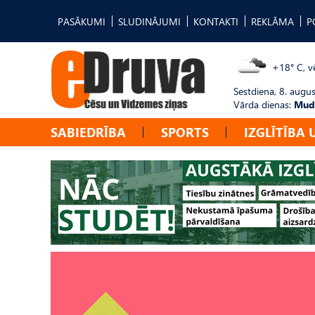
PASĀKUMI
SLUDINĀJUMI
KONTAKTI
REKLĀMA
P
+18° C, vē
Sestdiena, 8. augus
Vārda dienas:
Mudī
SABIEDRĪBA
SPORTS
IZGLĪTĪBA 