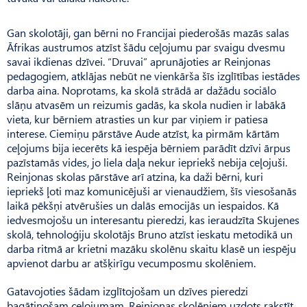
Gan skolotāji, gan bērni no Francijai piederošās mazās salas
Āfrikas austrumos atzīst šādu ceļojumu par svaigu dvesmu
savai ikdienas dzīvei. “Druvai” aprunājoties ar Rein­jo­nas
pedagogiem, atklājas nebūt ne vienkārša šīs izglītības iestādes
darba aina. Noprotams, ka skolā strādā ar dažādu soci­ālo
slāņu atvasēm un reizumis gadās, ka skola nudien ir labākā
vieta, kur bērniem atrasties un kur par viņiem ir patiesa
interese. Ciemiņu pārstāve Aude atzīst, ka pirmām kārtām
ceļojums bija iecerēts kā iespēja bērniem parādīt dzīvi ārpus
pazīstamās vides, jo liela daļa nekur iepriekš nebija ceļojuši.
Rein­jonas skolas pārstāve arī atzina, ka daži bērni, kuri
iepriekš ļoti maz komunicējuši ar vienaudžiem, šīs viesošanās
laikā pēkšņi atvērušies un dalās emocijās un iespaidos. Kā
iedvesmojošu un interesantu pieredzi, kas ieraudzīta Skujenes
skolā, tehnoloģiju skolotājs Bruno atzīst ieskatu metodikā un
darba ritmā ar krietni mazāku skolēnu skaitu klasē un iespēju
apvienot darbu ar atšķirīgu vecumposmu skolēniem.
Gatavojoties šādam izglītojošam un dzīves pieredzi
bagātinošam ceļojumam, Reinjonas skolēniem uzdots rakstīt