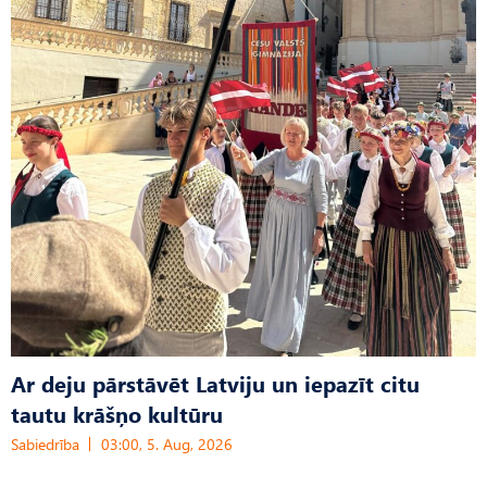
Ar deju pārstāvēt Latviju un iepazīt citu
tautu krāšņo kultūru
Sabiedrība
03:00, 5. Aug, 2026