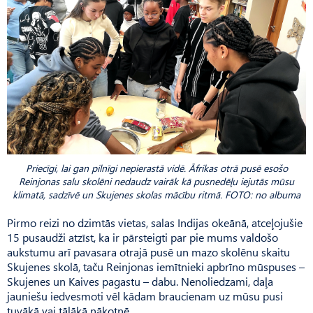
Priecīgi, lai gan pilnīgi nepierastā vidē. Āfrikas otrā pusē esošo
Reinjonas salu skolēni nedaudz vairāk kā pusnedēļu iejutās mūsu
klimatā, sadzīvē un Skujenes skolas mācību ritmā. FOTO: no albuma
Pirmo reizi no dzimtās vietas, salas Indijas okeānā, atceļojušie
15 pusaudži atzīst, ka ir pārsteigti par pie mums valdošo
aukstumu arī pavasara otrajā pusē un mazo skolēnu skaitu
Skujenes skolā, taču Reinjonas iemītnieki apbrīno mūspuses –
Skujenes un Kaives pagastu – dabu. Nenoliedzami, daļa
jauniešu iedvesmoti vēl kādam braucienam uz mūsu pusi
tuvākā vai tālākā nākotnē.