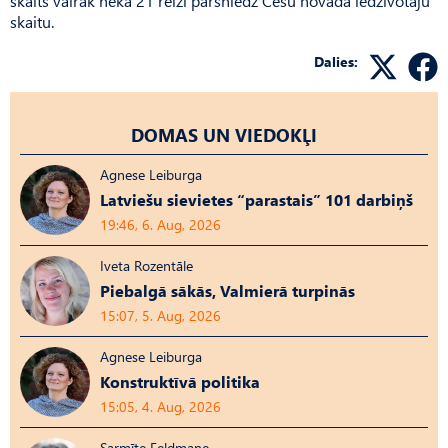
skaits vairāk nekā 21 reizi pārsniedz Cēsu novada iedzīvotāju
skaitu.
Dalies:
DOMAS UN VIEDOKĻI
Agnese Leiburga
Latviešu sievietes “parastais” 101 darbiņš
19:46, 6. Aug, 2026
Iveta Rozentāle
Piebalgā sākās, Valmierā turpinās
15:07, 5. Aug, 2026
Agnese Leiburga
Konstruktīvā politika
15:05, 4. Aug, 2026
Sarmīte Feldmane