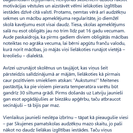
motivācijas vēstules un aizstāvēt vēlmi ielūkoties izglītības
iestādes dzīvē citā valstī. Protams, ņemtas vērā arī audzēkņu
sekmes un mācību apmeklējuma regularitāte, jo diemžēl
skolā kavējumu esot visai daudz. Tiesa, skolas apmeklējums
salā nu esot obligāts jau no trim līdz pat 16 gadu vecumam.
Aude paskaidroja, ka pirms gadiem diviem obligātās mācības
noteiktas no agrāka vecuma, lai bērni apgūtu franču valodu,
kurā norit mācības, jo mājās viņi lielākoties runājot vietējā –
kreoliešu – dialektā.
Avīzei uzrunājot skolēnus un taujājot, kas viņus šeit
pārsteidzis salīdzinājumā ar mājām, lielākoties kā pirmais
caur pozitīviem smiekliem atskan: “Auk­stums!” Meitenes
pastāstīja, ka pie viņiem pierasta temperatūra varētu būt
gandrīz 30 siltuma grādi. Pirms došanās uz Latviju jaunieši
gan esot apgādājušies ar biezāku apģērbu, taču atbraucot
secinājuši – tā bijis par maz.
Vienlaikus jaunieši neslēpa izbrīnu – tāpat kā pieaugušie viesi
– par Skujenes pamatskolas audzēkņu mazo skaitu, jo paši
nākot no daudz lielākas izglītības iestādes. Taču viņus