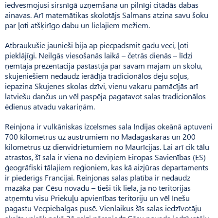
iedvesmojusi sirsnīgā uzņemšana un pilnīgi citādās dabas
ainavas. Arī matemātikas skolotājs Salmans atzina savu šoku
par ļoti atšķirīgo dabu un lielajiem mežiem.
Atbraukušie jaunieši bija ap piecpadsmit gadu veci, ļoti
pieklājīgi. Neilgās viesošanās laikā – četrās dienās – līdzi
ņemtajā prezentācijā pastāstīja par savām mājām un skolu,
skujeniešiem nedaudz ierādīja tradicionālos deju soļus,
iepazina Sku­je­nes skolas dzīvi, vienu vakaru pamācījās arī
latviešu dančus un vēl paspēja pagatavot salas tradicionālos
ēdienus atvadu vakariņām.
Reinjona ir vulkāniskas izcelsmes sala Indijas okeānā aptuveni
700 kilometrus uz austrumiem no Madagaskaras un 200
kilometrus uz dienvidrietumiem no Maurīcijas. Lai arī cik tālu
atrastos, šī sala ir viena no deviņiem Eiropas Savienības (ES)
ģeogrāfiski tālajiem reģioniem, kas kā aizjūras departaments
ir piederīgs Francijai. Reinjonas salas platība ir nedaudz
mazāka par Cēsu novadu – tieši tik liela, ja no teritorijas
atņemtu visu Priekuļu apvienības teritoriju un vēl Inešu
pagastu Vecpiebalgas pusē. Vienlaikus šīs salas iedzīvotāju