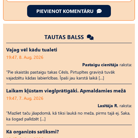
PIEVIENOT KOMENTĀRU
TAUTAS BALSS
Vajag vēl kādu tualeti
19:47, 8. Aug, 2026
Pastaigu cienītāja
raksta:
“Pie skaistās pastaigu takas Cēsīs, Pirtupītes graviņā tuvāk
vajadzētu kādas labierīcības. Īpaši jau karstā laikā […]
Laikam kļūstam vieglprātīgāki. Apmaldamies mežā
19:47, 7. Aug, 2026
Lasītāja R.
raksta:
“Mazliet taču jāapdomā, kā tiksi laukā no meža, pirms tajā ej. Saka,
ka šogad palīdzēt […]
Kā organizēs satiksmi?