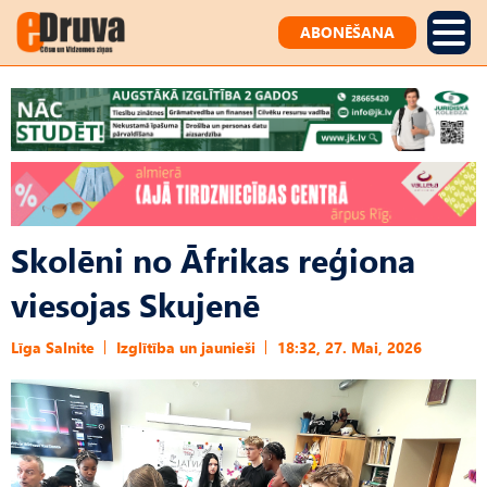
ABONĒŠANA
Skolēni no Āfrikas reģiona
viesojas Skujenē
Līga Salnite
Izglītība un jaunieši
18:32, 27. Mai, 2026