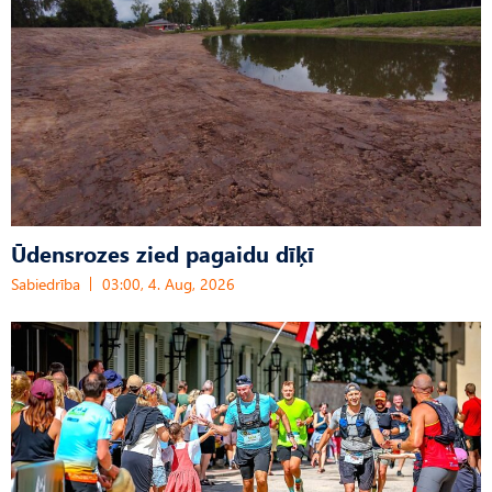
Ūdensrozes zied pagaidu dīķī
Sabiedrība
03:00, 4. Aug, 2026