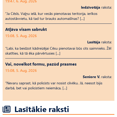
19:47, 6. Aug, 2026
Iedzīvotāja
raksta:
“Ja Cēsīs, Vaļņu ielā, kur vecās pienotavas teritorija, ierīkos
autostāvvietu, kā tad tur brauks automašīnas? […]
Atļāva visam sabrukt
15:08, 5. Aug, 2026
Lasītāja
raksta:
“Labi, ka beidzot kādreizējai Cēsu pienotavai būs cits saimnieks. Žēl
skatīties, kā tā ēka pārvērtusies […]
Vai, novelkot formu, pazūd prasmes
15:08, 5. Aug, 2026
Seniore V.
raksta:
“Nevaru saprast, kā policists var nosist cilvēku. Jā, neesot bijis
darbā, bet vai policistiem neiemāca, […]
Lasītākie raksti