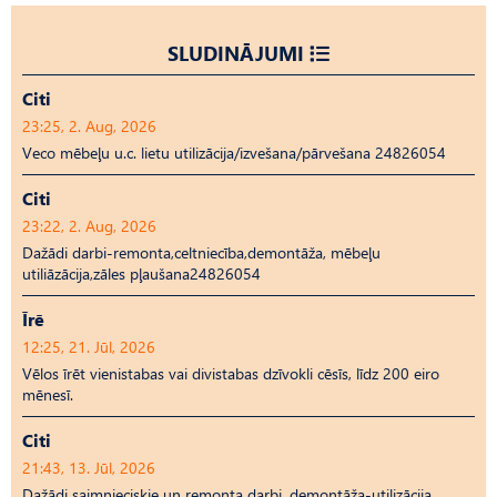
SLUDINĀJUMI
Citi
23:25, 2. Aug, 2026
Veco mēbeļu u.c. lietu utilizācija/izvešana/pārvešana 24826054
Citi
23:22, 2. Aug, 2026
Dažādi darbi-remonta,celtniecība,demontāža, mēbeļu
utiliāzācija,zāles pļaušana24826054
Īrē
12:25, 21. Jūl, 2026
Vēlos īrēt vienistabas vai divistabas dzīvokli cēsīs, līdz 200 eiro
mēnesī.
Citi
21:43, 13. Jūl, 2026
Dažādi saimnieciskie un remonta darbi, demontāža-utilizācija,