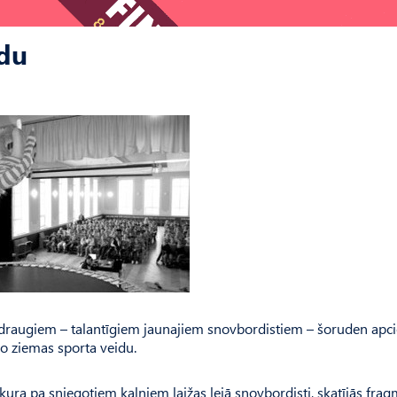
rdu
 draugiem – talantīgiem jaunajiem snovbordistiem – šoruden apc
šo ziemas sporta veidu.
 kura pa sniegotiem kalniem laižas lejā snovbordisti, skatījās fra