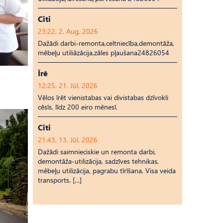
Citi
23:22, 2. Aug, 2026
Dažādi darbi-remonta,celtniecība,demontāža,
mēbeļu utiliāzācija,zāles pļaušana24826054
Īrē
12:25, 21. Jūl, 2026
Vēlos īrēt vienistabas vai divistabas dzīvokli
cēsīs, līdz 200 eiro mēnesī.
Citi
21:43, 13. Jūl, 2026
Dažādi saimnieciskie un remonta darbi,
demontāža-utilizācija, sadzīves tehnikas,
mēbeļu utilizācija, pagrabu tīrīšana. Visa veida
transports. […]