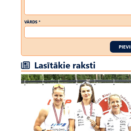
VĀRDS *
PIEV
Lasītākie raksti