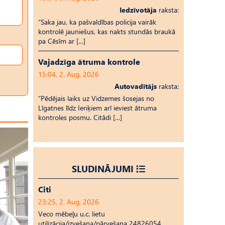
Iedzīvotāja
raksta:
“Saka jau, ka pašvaldības policija vairāk
kontrolē jauniešus, kas nakts stundās braukā
pa Cēsīm ar […]
Vajadzīga ātruma kontrole
15:04, 2. Aug, 2026
Autovadītājs
raksta:
“Pēdējais laiks uz Vid­ze­mes šosejas no
Līgatnes līdz Ieriķiem arī ieviest ātruma
kontroles posmu. Citādi […]
SLUDINĀJUMI
Citi
23:25, 2. Aug, 2026
Veco mēbeļu u.c. lietu
utilizācija/izvešana/pārvešana 24826054