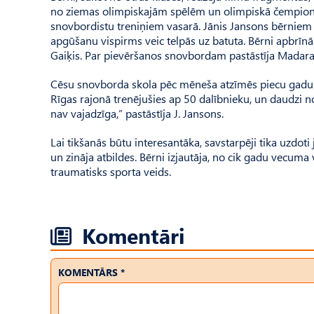
no ziemas olimpiskajām spēlēm un olimpiskā čempiona 
snovbordistu treniņiem vasarā. Jānis Jansons bērniem at
apgūšanu vispirms veic telpās uz batuta. Bērni apbrīnā a
Gaiķis. Par pievēršanos snovbordam pastāstīja Madara
Cēsu snovborda skola pēc mēneša atzīmēs piecu gadu jub
Rīgas rajonā trenējušies ap 50 dalībnieku, un daudzi no
nav vajadzīga,” pastāstīja J. Jansons.
Lai tikšanās būtu interesantāka, savstarpēji tika uzdoti
un zināja atbildes. Bērni izjautāja, no cik gadu vecuma v
traumatisks sporta veids.
Komentāri
KOMENTĀRS *