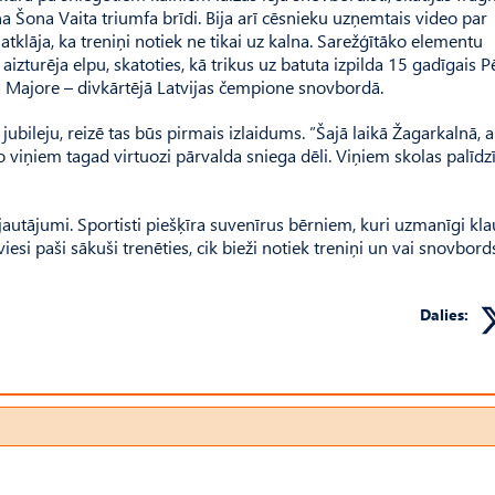
Šona Vaita triumfa brīdi. Bija arī cēsnieku uzņemtais video par
klāja, ka treniņi notiek ne tikai uz kalna. Sarežģītāko elementu
izturēja elpu, skatoties, kā trikus uz batuta izpilda 15 gadīgais P
 Majore – divkārtējā Latvijas čempione snovbordā.
ileju, reizē tas būs pirmais izlaidums. ”Šajā laikā Žagarkalnā, ar
 viņiem tagad virtuozi pārvalda sniega dēli. Viņiem skolas palīdz
 jautājumi. Sportisti piešķīra suvenīrus bērniem, kuri uzmanīgi kla
iesi paši sākuši trenēties, cik bieži notiek treniņi un vai snovbords
Dalies: