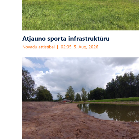
Atjauno sporta infrastruktūru
Novadu attīstībai
02:05, 5. Aug, 2026