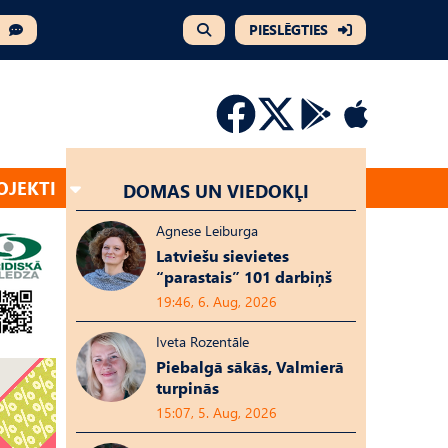
PIESLĒGTIES
OJEKTI
DOMAS UN VIEDOKĻI
Agnese Leiburga
Latviešu sievietes
“parastais” 101 darbiņš
19:46, 6. Aug, 2026
Iveta Rozentāle
Piebalgā sākās, Valmierā
turpinās
15:07, 5. Aug, 2026