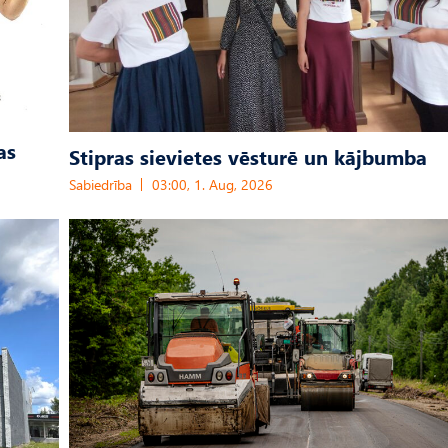
as
Stipras sievietes vēsturē un kājbumba
Sabiedrība
03:00, 1. Aug, 2026