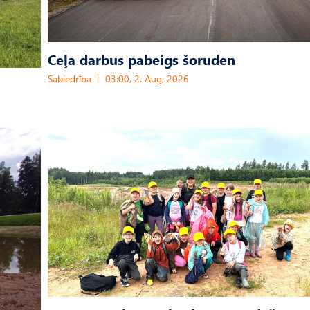
Ceļa darbus pabeigs šoruden
Sabiedrība
03:00, 2. Aug, 2026