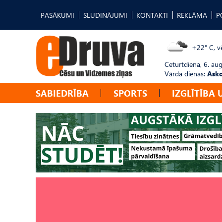
PASĀKUMI
SLUDINĀJUMI
KONTAKTI
REKLĀMA
P
+22° C, vē
Ceturtdiena, 6. au
Vārda dienas:
Asko
SABIEDRĪBA
SPORTS
IZGLĪTĪBA 