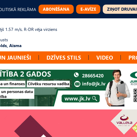
ABONĒŠANA
E-AVĪZE
ZIŅOT DRUVAI
OLITISKĀ REKLĀMA
jš 1.57 m/s, R-DR vēja virziens
gusts
lds, Aisma
UN JAUNIEŠI
DZĪVES STILS
VIDEO
PR