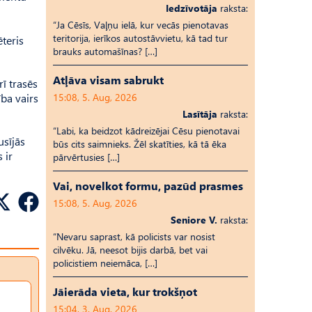
Iedzīvotāja
raksta:
“Ja Cēsīs, Vaļņu ielā, kur vecās pienotavas
teritorija, ierīkos autostāvvietu, kā tad tur
ēteris
brauks automašīnas? […]
Atļāva visam sabrukt
ī trasēs
ība vairs
15:08, 5. Aug, 2026
Lasītāja
raksta:
“Labi, ka beidzot kādreizējai Cēsu pienotavai
usījās
būs cits saimnieks. Žēl skatīties, kā tā ēka
 ir
pārvērtusies […]
Vai, novelkot formu, pazūd prasmes
15:08, 5. Aug, 2026
Seniore V.
raksta:
“Nevaru saprast, kā policists var nosist
cilvēku. Jā, neesot bijis darbā, bet vai
policistiem neiemāca, […]
Jāierāda vieta, kur trokšņot
15:04, 3. Aug, 2026