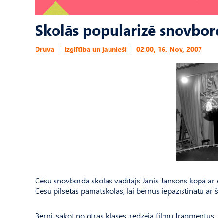
Skolās popularizē snovbo
Druva
Izglītība un jaunieši
02:00, 16. Nov, 2007
Cēsu snovborda skolas vadītājs Jānis Jansons kopā ar
Cēsu pilsētas pamatskolas, lai bērnus iepazīstinātu ar 
Bērni, sākot no otrās klases, redzēja filmu fragmentus,