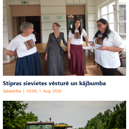
Stipras sievietes vēsturē un kājbumba
Sabiedrība
03:00, 1. Aug, 2026