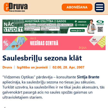
ABONĒŠANA
Saulesbriļļu sezona klāt
Druva
Izglītība un jaunieši
02:00, 28. Apr, 2007
“Vidzemes Optikas” pārdevēja – konsultante
Sintija Brante
apliecināja, ka saulesbriļļu sezona no tiesas jau sākusies.
Turklāt uzsvēra, ka saulesbrilles ir ne tikai jauks aksesuārs, tās
galvenokārt pasargā acis no saules spožās gaismas un
ultravioletajiem stariem.