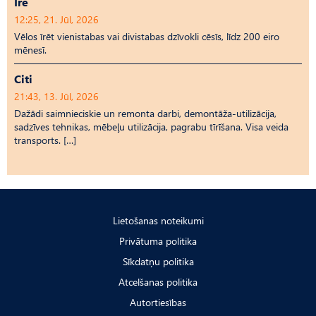
Īrē
12:25, 21. Jūl, 2026
Vēlos īrēt vienistabas vai divistabas dzīvokli cēsīs, līdz 200 eiro
mēnesī.
Citi
21:43, 13. Jūl, 2026
Dažādi saimnieciskie un remonta darbi, demontāža-utilizācija,
sadzīves tehnikas, mēbeļu utilizācija, pagrabu tīrīšana. Visa veida
transports. […]
Lietošanas noteikumi
Privātuma politika
Sīkdatņu politika
Atcelšanas politika
Autortiesības