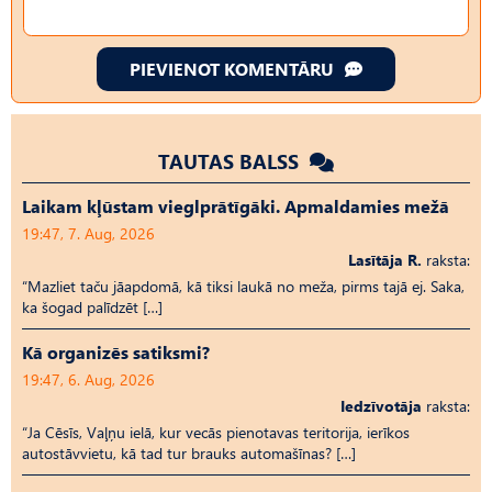
PIEVIENOT KOMENTĀRU
TAUTAS BALSS
Laikam kļūstam vieglprātīgāki. Apmaldamies mežā
19:47, 7. Aug, 2026
Lasītāja R.
raksta:
“Mazliet taču jāapdomā, kā tiksi laukā no meža, pirms tajā ej. Saka,
ka šogad palīdzēt […]
Kā organizēs satiksmi?
19:47, 6. Aug, 2026
Iedzīvotāja
raksta:
“Ja Cēsīs, Vaļņu ielā, kur vecās pienotavas teritorija, ierīkos
autostāvvietu, kā tad tur brauks automašīnas? […]