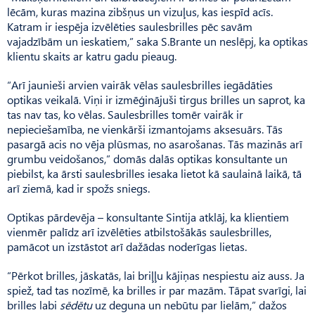
lēcām, kuras mazina zibšņus un vizuļus, kas iespīd acīs.
Katram ir iespēja izvēlēties saulesbrilles pēc savām
vajadzībām un ieskatiem,” saka S.Brante un neslēpj, ka optikas
klientu skaits ar katru gadu pieaug.
“Arī jaunieši arvien vairāk vēlas saulesbrilles iegādāties
optikas veikalā. Viņi ir izmēģinājuši tirgus brilles un saprot, ka
tas nav tas, ko vēlas. Saulesbrilles tomēr vairāk ir
nepieciešamība, ne vienkārši izmantojams aksesuārs. Tās
pasargā acis no vēja plūsmas, no asarošanas. Tās mazinās arī
grumbu veidošanos,” domās dalās optikas konsultante un
piebilst, ka ārsti saulesbrilles iesaka lietot kā saulainā laikā, tā
arī ziemā, kad ir spožs sniegs.
Optikas pārdevēja – konsultante Sintija atklāj, ka klientiem
vienmēr palīdz arī izvēlēties atbilstošākās saulesbrilles,
pamācot un izstāstot arī dažādas noderīgas lietas.
“Pērkot brilles, jāskatās, lai briļļu kājiņas nespiestu aiz auss. Ja
spiež, tad tas nozīmē, ka brilles ir par mazām. Tāpat svarīgi, lai
brilles labi
sēdētu
uz deguna un nebūtu par lielām,” dažos