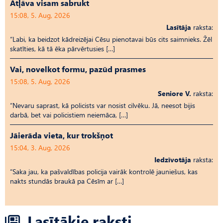
Atļāva visam sabrukt
15:08, 5. Aug, 2026
Lasītāja
raksta:
“Labi, ka beidzot kādreizējai Cēsu pienotavai būs cits saimnieks. Žēl
skatīties, kā tā ēka pārvērtusies […]
Vai, novelkot formu, pazūd prasmes
15:08, 5. Aug, 2026
Seniore V.
raksta:
“Nevaru saprast, kā policists var nosist cilvēku. Jā, neesot bijis
darbā, bet vai policistiem neiemāca, […]
Jāierāda vieta, kur trokšņot
15:04, 3. Aug, 2026
Iedzīvotāja
raksta:
“Saka jau, ka pašvaldības policija vairāk kontrolē jauniešus, kas
nakts stundās braukā pa Cēsīm ar […]
Lasītākie raksti