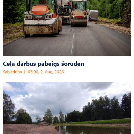
Ceļa darbus pabeigs šoruden
Sabiedrība
03:00, 2. Aug, 2026