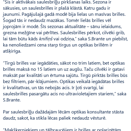
“Šis ir aktīvākais saulesbriļļu pirkšanas laiks. Sezona ir
sākusies, un saulesbrilles ir plašā klāstā. Katru gadu ir
jaunumi. Pagājušajā gadā modē bija lielas un masīvas brilles.
Šogad tās ir nedaudz mazākas. Tomēr lielās brilles vēl
joprojām ir modē. Šīs sezonas aktualitāte – sānu ielaidums,
grezna mežģīne vai pērlītes. Saulesbrilles pērkot, cilvēki grib,
lai tām būtu kāds
knifiņš
vai odziņa,” saka S.Brante un piebilst,
ka nenoliedzami cena starp tirgus un optikas brillēm ir
atšķirīga.
“Tirgū brilles var iegādāties, sākot no trim latiem, bet optikas
brilles maksā no 15 latiem un uz augšu. Taču cilvēki ir gatavi
maksāt par kvalitāti un ērtuma sajūtu. Tirgū pirktās brilles būs
bez filtriem, pār-klājumiem. Optikas veikalā iegādātas brilles
ir kvalitatīvas, un tās nebojās acis. Ir ļoti svarīgi, lai
saulesbrilles pasargātu acis no ultravioletajiem stariem,” saka
S.Brante.
Par saulesbriļļu dažādajām lēcām optikas konsultante stāsta
daudz, sakot, ka stikla lēcas paliek nedaudz vēsturē.
“Makšķerniekiem un tālbraucējiem ir brilles ar polarizētām