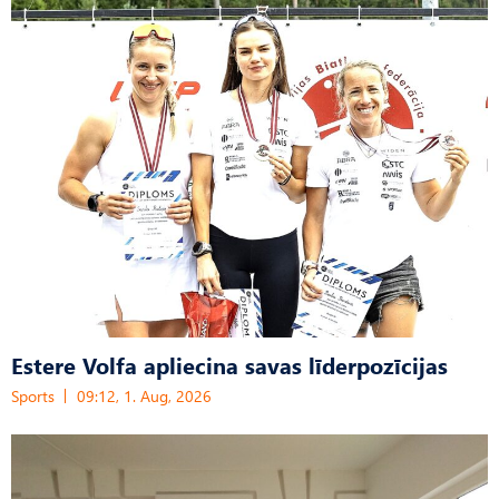
Estere Volfa apliecina savas līderpozīcijas
Sports
09:12, 1. Aug, 2026