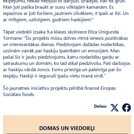
ekipējumu, nekad nebijusi to darījusi, izrādījās, nav tik grūti.
Man ļoti patika braukt ar suņu vilktajām kamanām. Es
iepazinos ar ļoti foršiem, jautriem cilvēkiem, it īpaši ar Ilzi. Un
ar mīlīgiem, uzticīgiem, gudriem haskijiem!”
Tāpat viedokli izsaka 9.a klases skolniece Elīza Unigunda
Tormane: “Šis projekts mūsu dzīves ritmā ienesis pozitīvākas
un interesantākas dienas. Piedzīvojam dažādas nodarbības,
uzzinām vairāk par haskiju īpatnībām un emocijām. Man
pašai šis ir jauks piedzīvojums, katru nodarbību gaidu ar
satraukumu un domām, ko tad atkal piedzīvošu. Pati darbojos
ar haskiju vārdā Joncis. Esmu priecīga un pateicīga par šo
iespēju. Haskiji ir ieguvuši īpašu vietu manā sirdī.”
Šo jaunatnes iniciatīvu projektu pilnībā finansē Eiropas
Sociālais fonds.
Dalies:
DOMAS UN VIEDOKĻI