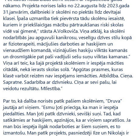
nākamo. Projekta norises laiks no 22.augusta līdz 2023.gada
31.janvārim, dalībnieki ir skolēni no piektās līdz devītajai
klasei. Īpaša uzmanība tiek pievērsta tādu skolēnu iesaistē,
kuriem ir priekšlaicīgas mācību pārtraukšanas riski skolas
vidē vai ģimenē,” stāsta A.Volkoviča. Viņa atklāj, ka skolēni
nodarbībās jau apguvuši kanikrosu, veselīgu dzīves stilu kopā
ar fizioterapeiti, mācījušies darboties ar haskijiem un
vienaudžiem komandā, vizinājušies haskiju vilktās kamanās
un drosmīgākie pat paši vadījuši sešu suņu vilktas kamanas.”
Viņa arī teic, ka šajā projektā skolēniem ir iespēja mācīties
citādāk, nekā ierasts skolas solā. “Apgūtas prasmes, kuras
klasē varbūt reizēm nav iespējams iemācīties. Atbildība. Cieņa.
Sapratne. Sadarbība ar dzīvnieku. Cīņa ar sevi pašu, lai
veidotu rezultātu. Mīlestība.”
Par to, kā dalība norisēs patīk pašiem skolēniem, “Druva”
jautāja arī viņiem. “Esmu ļoti priecīga, ka man ir iespēja
piedalīties. Man ļoti patīk dzīvnieki, sevišķi suņi. Tad, kad
satikāmies ar haskijiem, apzinājos, ka ar viņiem sapratīšos. Ja
man būs iespēja ilgāk nodarboties ar šiem suņiem, es to
izmantošu. Man patīk projekts, pasniedzēji Ilze un Nikolajs ir