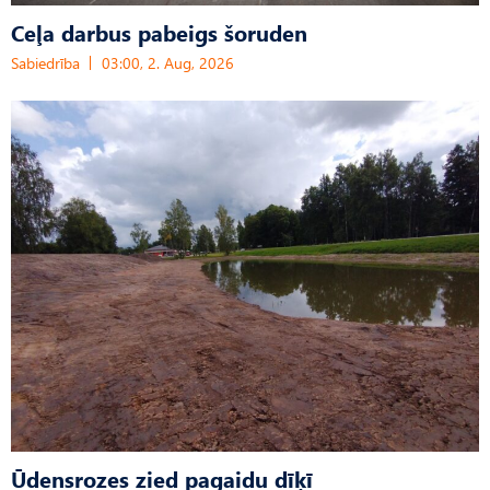
Ceļa darbus pabeigs šoruden
Sabiedrība
03:00, 2. Aug, 2026
Ūdensrozes zied pagaidu dīķī