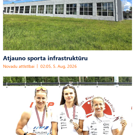
Atjauno sporta infrastruktūru
Novadu attīstībai
02:05, 5. Aug, 2026