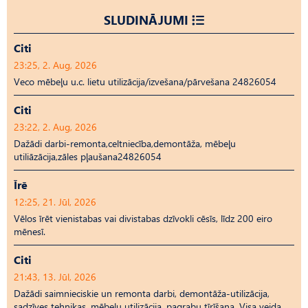
SLUDINĀJUMI
Citi
23:25, 2. Aug, 2026
Veco mēbeļu u.c. lietu utilizācija/izvešana/pārvešana 24826054
Citi
23:22, 2. Aug, 2026
Dažādi darbi-remonta,celtniecība,demontāža, mēbeļu
utiliāzācija,zāles pļaušana24826054
Īrē
12:25, 21. Jūl, 2026
Vēlos īrēt vienistabas vai divistabas dzīvokli cēsīs, līdz 200 eiro
mēnesī.
Citi
21:43, 13. Jūl, 2026
Dažādi saimnieciskie un remonta darbi, demontāža-utilizācija,
sadzīves tehnikas, mēbeļu utilizācija, pagrabu tīrīšana. Visa veida