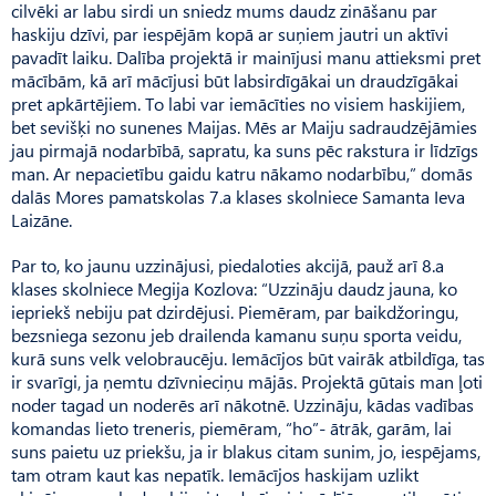
cilvēki ar labu sirdi un sniedz mums daudz zināšanu par
haskiju dzīvi, par iespējām kopā ar suņiem jautri un aktīvi
pavadīt laiku. Dalība projektā ir mainījusi manu attieksmi pret
mācībām, kā arī mācījusi būt labsirdīgākai un draudzīgākai
pret apkārtējiem. To labi var iemācīties no visiem haskijiem,
bet sevišķi no sunenes Maijas. Mēs ar Maiju sadraudzējāmies
jau pirmajā nodarbībā, sapratu, ka suns pēc rakstura ir līdzīgs
man. Ar nepacietību gaidu katru nākamo nodarbību,” domās
dalās Mores pamatskolas 7.a klases skolniece Samanta Ieva
Laizāne.
Par to, ko jaunu uzzinājusi, piedaloties akcijā, pauž arī 8.a
klases skolniece Megija Kozlova: “Uzzināju daudz jauna, ko
iepriekš nebiju pat dzirdējusi. Piemēram, par baikdžoringu,
bezsniega sezonu jeb drailenda kamanu suņu sporta veidu,
kurā suns velk velobraucēju. Iemācījos būt vairāk atbildīga, tas
ir svarīgi, ja ņemtu dzīvnieciņu mājās. Projektā gūtais man ļoti
noder tagad un noderēs arī nākotnē. Uzzināju, kādas vadības
komandas lieto treneris, piemēram, “ho”- ātrāk, garām, lai
suns paietu uz priekšu, ja ir blakus citam sunim, jo, iespējams,
tam otram kaut kas nepatīk. Iemācījos haskijam uzlikt