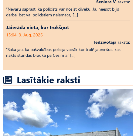
Seniore V.
raksta:
“Nevaru saprast, kā policists var nosist cilvēku. Jā, neesot bijis
darbā, bet vai policistiem neiemāca, […]
Jāierāda vieta, kur trokšņot
15:04, 3. Aug, 2026
Iedzīvotāja
raksta:
“Saka jau, ka pašvaldības policija vairāk kontrolē jauniešus, kas
nakts stundās braukā pa Cēsīm ar […]
Lasītākie raksti