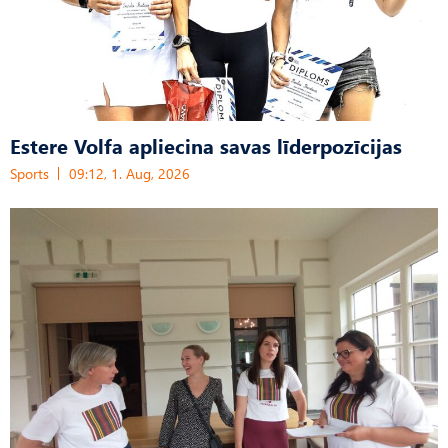
Estere Volfa apliecina savas līderpozīcijas
Sports
09:12, 1. Aug, 2026