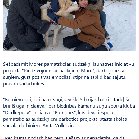
Sešpadsmit Mores pamatskolas audzēkņi jaunatnes iniciatīvu
projektā “Piedzīvojums ar haskijiem Morē”, darbojoties ar
suņiem, gūst pozitīvas emocijas, stiprina atbildības sajūtu,
prasmi sadarboties.
“Bērniem ļoti, ļoti patīk suņi, sevišķi Sibīrijas haskiji, tādēļ šī ir
brīnišķīga iniciatīva,” par biedrības kamanu suņu sporta kluba
“Dodkepu.lv” iniciatīvu “Pumpurs”, kas deva iespēju
pamatskolas audzēkņiem darboties projektā, stāsta skolas
sociālā darbiniece Anita Volkoviča.
“Pēc katras nodarbības bērni tiešām ar nepacietību gaida