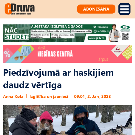
ABONĒŠANA
Piedzīvojumā ar haskijiem
daudz vērtīga
Anna Kola
Izglītība un jaunieši
09:01, 2. Jan, 2023