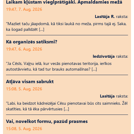
Laikam kļūstam vieglprātīgāki. Apmaldamies mežā
19:47, 7. Aug, 2026
Lasītāja R.
raksta:
“Mazliet taču jāapdomā, kā tiksi laukā no meža, pirms tajā ej. Saka,
ka šogad palīdzēt […]
Kā organizēs satiksmi?
19:47, 6. Aug, 2026
Iedzīvotāja
raksta:
“Ja Cēsīs, Vaļņu ielā, kur vecās pienotavas teritorija, ierīkos
autostāvvietu, kā tad tur brauks automašīnas? […]
Atļāva visam sabrukt
15:08, 5. Aug, 2026
Lasītāja
raksta:
“Labi, ka beidzot kādreizējai Cēsu pienotavai būs cits saimnieks. Žēl
skatīties, kā tā ēka pārvērtusies […]
Vai, novelkot formu, pazūd prasmes
15:08, 5. Aug, 2026