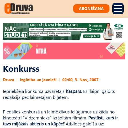
ABONĒŠANA
Konkurss
Druva
Izglītība un jaunieši
02:00, 3. Nov, 2007
Iepriekšējā konkursa uzvarētājs
Kaspars.
Esi laipni gaidīts
redakcijā pēc laimētajām biļetēm.
Piedalies konkursā un laimē divus ielūgumus uz kādu no
kinoteātrī “Vidzemnieks” izrādītām filmām.
Pastāsti, kurš ir
tavs mīļākais aktieris un kāpēc?
Atbildes gaidīšu uz: