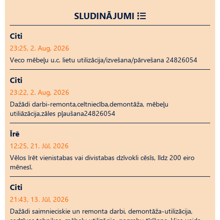
SLUDINĀJUMI
Citi
23:25, 2. Aug, 2026
Veco mēbeļu u.c. lietu utilizācija/izvešana/pārvešana 24826054
Citi
23:22, 2. Aug, 2026
Dažādi darbi-remonta,celtniecība,demontāža, mēbeļu
utiliāzācija,zāles pļaušana24826054
Īrē
12:25, 21. Jūl, 2026
Vēlos īrēt vienistabas vai divistabas dzīvokli cēsīs, līdz 200 eiro
mēnesī.
Citi
21:43, 13. Jūl, 2026
Dažādi saimnieciskie un remonta darbi, demontāža-utilizācija,