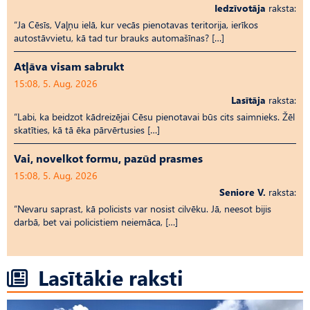
Iedzīvotāja
raksta:
“Ja Cēsīs, Vaļņu ielā, kur vecās pienotavas teritorija, ierīkos
autostāvvietu, kā tad tur brauks automašīnas? […]
Atļāva visam sabrukt
15:08, 5. Aug, 2026
Lasītāja
raksta:
“Labi, ka beidzot kādreizējai Cēsu pienotavai būs cits saimnieks. Žēl
skatīties, kā tā ēka pārvērtusies […]
Vai, novelkot formu, pazūd prasmes
15:08, 5. Aug, 2026
Seniore V.
raksta:
“Nevaru saprast, kā policists var nosist cilvēku. Jā, neesot bijis
darbā, bet vai policistiem neiemāca, […]
Lasītākie raksti