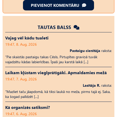
PIEVIENOT KOMENTĀRU
TAUTAS BALSS
Vajag vēl kādu tualeti
19:47, 8. Aug, 2026
Pastaigu cienītāja
raksta:
“Pie skaistās pastaigu takas Cēsīs, Pirtupītes graviņā tuvāk
vajadzētu kādas labierīcības. Īpaši jau karstā laikā […]
Laikam kļūstam vieglprātīgāki. Apmaldamies mežā
19:47, 7. Aug, 2026
Lasītāja R.
raksta:
“Mazliet taču jāapdomā, kā tiksi laukā no meža, pirms tajā ej. Saka,
ka šogad palīdzēt […]
Kā organizēs satiksmi?
19:47, 6. Aug, 2026