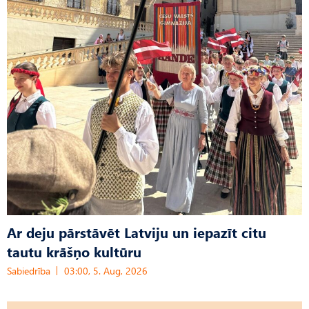
Ar deju pārstāvēt Latviju un iepazīt citu
tautu krāšņo kultūru
Sabiedrība
03:00, 5. Aug, 2026