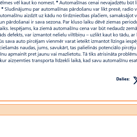
 vēlmes vēl kaut ko nomest.
*
Automašīnas cenai nevajadzētu būt li
.
*
Sludinājumu par automašīnas pārdošanu var likt presē, radio v
automašīnu aizdzīt uz kādu no tirdzniecības plačiem, samaksājot 
un pārdošanai ir sava sezona. Par kluso laiku dēvē ziemas period
 laiks. Iespējams, ka ziemā automašīnu cena var būt nedaudz zemā
ds defekts, var izmantot nelielu viltībiņu – uzlikt kaut ko tādu, ar
jūs sava auto pircējam vienmēr varat ieteikt izmantot līzinga iespē
ciešamās naudas, jums, savukārt, tas palielinās potenciālo pircēju
nu apmainīt pret jaunu vai mazlietotu. Tā tiks atrisināta problēm
r aizņemties transporta līdzekli laikā, kad savu automašīnu esa
Dalies: