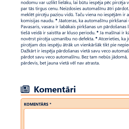
nodomu var uzlikt lielāku, lai būtu iespēja pēc pircēja
par tās tirgus cenu. Neizdosies automašīnu ātri pārdot
meklēt pircēju paziņu vidū. Taču viena no iespējām ir 
komisijas naudu.
*
Jāatceras, ka automašīnu pirkšanai 
Pavasaris, vasara ir labākais pirkšanas un pārdošanas
tiešā veidā ir saistīta ar kluso periodu.
*
Ja mašīnai ir kā
novērst pircēja uzmanību no defekta.
*
Atcerieties, ka 
pircējam dos iespēju ātrāk un vienkāršāk tikt pie nepie
Dažkārt ir iespēja pārdošanas vietā savu veco automašī
pārdot savu veco automašīnu. Bez tam nebūs jādomā, ku
pārdevis, bet jauna vietā vēl nav atrasta.
Komentāri
KOMENTĀRS *