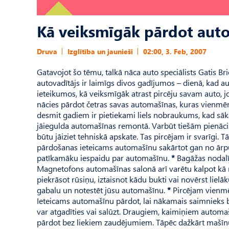
Kā veiksmīgāk pārdot auto
Druva
Izglītība un jaunieši
02:00, 3. Feb, 2007
Gatavojot šo tēmu, talkā nāca auto speciālists Gatis Brie
autovadītājs ir laimīgs divos gadījumos – dienā, kad au
ieteikumos, kā veiksmīgāk atrast pircēju savam auto, j
nācies pārdot četras savas automašīnas, kuras vienmēr 
desmit gadiem ir pietiekami liels nobraukums, kad sāk
jāiegulda automašīnas remontā. Varbūt tiešām pienācis
būtu jāiziet tehniskā apskate. Tas pircējam ir svarīgi. 
pārdošanas ieteicams automašīnu sakārtot gan no ārpus
patīkamāku iespaidu par automašīnu.
*
Bagāžas nodalī
Magnetofons automašīnas salonā arī varētu kalpot kā nel
piekrāsot rūsiņu, iztaisnot kādu bukti vai novērst lielāk
gabalu un notestēt jūsu automašīnu.
*
Pircējam vienmēr
Ieteicams automašīnu pārdot, lai nākamais saimnieks būt
var atgadīties vai salūzt. Draugiem, kaimiņiem automa
pārdot bez liekiem zaudējumiem. Tāpēc dažkārt mašīnu 