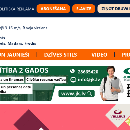
ABONĒŠANA
E-AVĪZE
ZIŅOT DRUVAI
OLITISKĀ REKLĀMA
jš 3.16 m/s, R vēja virziens
sts
ēds, Madars, Fredis
UN JAUNIEŠI
DZĪVES STILS
VIDEO
PR