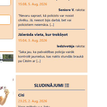
15:08, 5. Aug, 2026
Seniore V.
raksta:
“Nevaru saprast, kā policists var nosist
cilvēku. Jā, neesot bijis darbā, bet vai
policistiem neiemāca, […]
Jāierāda vieta, kur trokšņot
15:04, 3. Aug, 2026
Iedzīvotāja
raksta:
“Saka jau, ka pašvaldības policija vairāk
kontrolē jauniešus, kas nakts stundās braukā
pa Cēsīm ar […]
SLUDINĀJUMI
Citi
23:25, 2. Aug, 2026
Veco mēbeļu u.c. lietu