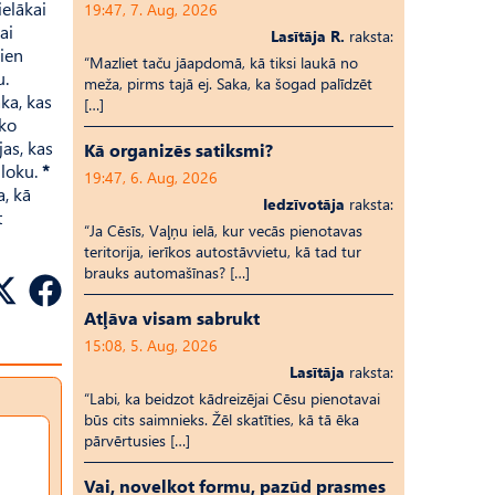
elākai
19:47, 7. Aug, 2026
ai
Lasītāja R.
raksta:
vien
“Mazliet taču jāapdomā, kā tiksi laukā no
u.
meža, pirms tajā ej. Saka, ka šogad palīdzēt
ka, kas
[…]
 ko
jas, kas
Kā organizēs satiksmi?
 loku.
*
19:47, 6. Aug, 2026
a, kā
Iedzīvotāja
raksta:
t
“Ja Cēsīs, Vaļņu ielā, kur vecās pienotavas
teritorija, ierīkos autostāvvietu, kā tad tur
brauks automašīnas? […]
Atļāva visam sabrukt
15:08, 5. Aug, 2026
Lasītāja
raksta:
“Labi, ka beidzot kādreizējai Cēsu pienotavai
būs cits saimnieks. Žēl skatīties, kā tā ēka
pārvērtusies […]
Vai, novelkot formu, pazūd prasmes