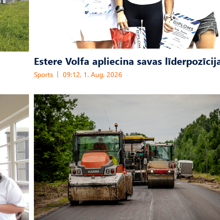
Estere Volfa apliecina savas līderpozīcij
Sports
09:12, 1. Aug, 2026