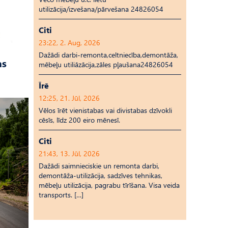
utilizācija/izvešana/pārvešana 24826054
Citi
23:22, 2. Aug, 2026
Dažādi darbi-remonta,celtniecība,demontāža,
as
mēbeļu utiliāzācija,zāles pļaušana24826054
Īrē
12:25, 21. Jūl, 2026
Vēlos īrēt vienistabas vai divistabas dzīvokli
cēsīs, līdz 200 eiro mēnesī.
Citi
21:43, 13. Jūl, 2026
Dažādi saimnieciskie un remonta darbi,
demontāža-utilizācija, sadzīves tehnikas,
mēbeļu utilizācija, pagrabu tīrīšana. Visa veida
transports. […]