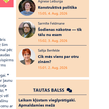
Agnese Leiburga
Konstruktīvā politika
15:05, 4. Aug, 2026
Sarmīte Feldmane
Šodienas nākotne — tik
tālu nu esam
āris
15:02, 3. Aug, 2026
z šim
nai pēc
Sallija Benfelde
naudas
Cik mēs viens par otru
vispirms
zinām?
irms
15:01, 2. Aug, 2026
ēgai.
*
r ļaunu
ceļa
TAUTAS BALSS
rkt.
*
ņi vēl
Laikam kļūstam vieglprātīgāki.
ašīnu
Apmaldamies mežā
cenu ar