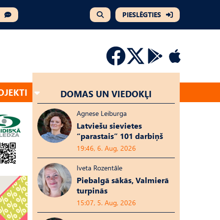
PIESLĒGTIES
OJEKTI
DOMAS UN VIEDOKĻI
Agnese Leiburga
Latviešu sievietes
“parastais” 101 darbiņš
19:46, 6. Aug, 2026
Iveta Rozentāle
Piebalgā sākās, Valmierā
turpinās
15:07, 5. Aug, 2026