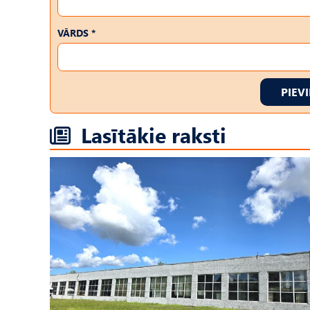
VĀRDS *
PIEV
Lasītākie raksti