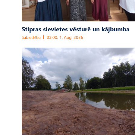
Stipras sievietes vēsturē un kājbumba
Sabiedrība
03:00, 1. Aug, 2026