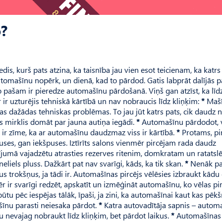
?
dis, kurš pats atzina, ka taisnība jau vien esot teicienam, ka katrs
tomašīnu nopērk, un dienā, kad to pārdod. Gatis labprāt dalījās p
o pašam ir pieredze automašīnu pārdošanā. Viņš gan atzīst, ka līd
ir uzturējis tehniskā kārtībā un nav nobraucis līdz kliņķim:
*
Mašī
as dažādas tehniskas problēmas. To jau jūt katrs pats, cik daudz 
 mirklis domāt par jauna autiņa iegādi.
*
Automašīnu pārdodot, 
Tā ir zīme, ka ar automašīnu daudzmaz viss ir kārtībā.
*
Protams, p
es, gan iekšpuses. Iztīrīts salons vienmēr pircējam rada daudz
jumā vajadzētu atrasties rezerves ritenim, domkratam un ratatsl
iels pluss. Dažkārt pat nav svarīgi, kāds, ka tik skan.
*
Nenāk pa
us trokšņus, ja tādi ir. Automašīnas pircējs vēlēsies izbraukt kādu 
 ir svarīgi redzēt, apskatīt un izmēģināt automašīnu, ko vēlas pi
u pēc iespējas tālāk, īpaši, ja zini, ka automašīnai kaut kas pēkš
šīnu parasti neiesaka pārdot.
*
Katra autovadītāja sapnis – autom
nevajag nobraukt līdz kliņķim, bet pārdot laikus.
*
Automašīnas 