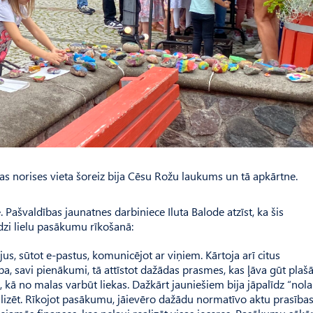
ras norises vieta šoreiz bija Cēsu Rožu laukums un tā apkārtne.
ašvaldības jaunatnes darbiniece Iluta Balode atzīst, ka šis
dzi lielu pasākumu rīkošanā:
us, sūtot e-pastus, komunicējot ar viņiem. Kārtoja arī citus
a, savi pienākumi, tā attīstot dažādas prasmes, kas ļāva gūt plaš
i, kā no malas varbūt liekas. Dažkārt jauniešiem bija jāpalīdz “nola
ealizēt. Rīkojot pasākumu, jāievēro dažādu normatīvo aktu prasības