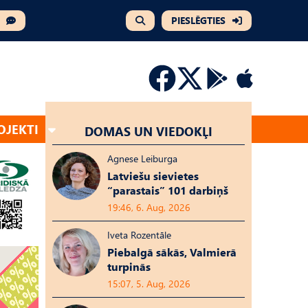
PIESLĒGTIES
OJEKTI
DOMAS UN VIEDOKĻI
Agnese Leiburga
Latviešu sievietes
“parastais” 101 darbiņš
19:46, 6. Aug, 2026
Iveta Rozentāle
Piebalgā sākās, Valmierā
turpinās
15:07, 5. Aug, 2026