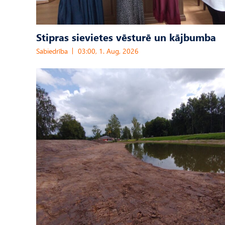
Stipras sievietes vēsturē un kājbumba
Sabiedrība
03:00, 1. Aug, 2026