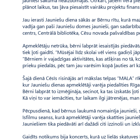
jaunieši sākumā neaizdomājas. Otrkārt, jāņem vērā pie
plānot laikus, tas ļāva piesaistīt vairāku projektu fin
Jau ierasti Jauniešu diena sākās ar Bērnu rītu, kurā ma
vadīja gan paši Jauniešu domes jaunieši, gan sadarbība
centrs, Centrālā bibliotēka, Cēsu novada pašvaldības po
Apmeklētāju netrūka, bērni labprāt iesaistījās piedāv
tiek ļoti gaidīti. “Mūsējai līdz skolai vēl viens gadiņš
“Bērniem ir vajadzīgas aktivitātes, kas atšķiras no tā, 
prieku piedalās, pēc tam jau varēsim kopā ļauties ar
Šajā dienā Cēsīs risinājās arī mākslas telpas “MALA” rīk
kur Jauniešu dienas apmeklētāji varēja piedalīties Rī
Bērni labprāt to izmēģināja, secinot, ka tas izskatās 
Kā viņi to var iemācīties, tur laikam ilgi jātrenējas, ma
Pēcpusdienā, kad bērnus laukumā nomainīja jaunieši, sa
īsfilmu seanss, kurā apmeklētāji varēja skatīties jaunie
Jauniešiem tika piedāvāti arī dažādi citi izzinoši un izk
Gaidīts notikums bija koncerts, kurā uz lielās skatuve