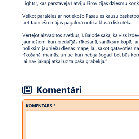
Lights”, kas pārstāvēja Latviju Eirovīzijas dziesmu konk
Velkot paralēles ar notiekošo Pasaules kausu basketbo
bet Jauniešu mājas pagalmā notika klusā diskotēka.
Vērtējot aizvadītos svētkus, I. Balode saka, ka viss izd
jauniešiem, kuri piedalījās rīkošanā, sanāksim kopā, la
noliksim jauniešu dienas mapē, lai, sākot gatavoties nāk
rīkošanā, mainās, un tie, kuri nebija šogad, bet būs k
lai nav jākāpj atkal uz tā paša grābekļa.”
Komentāri
KOMENTĀRS *