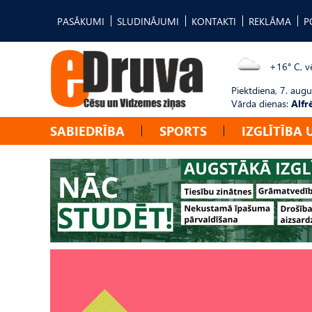
PASĀKUMI
SLUDINĀJUMI
KONTAKTI
REKLĀMA
P
+16° C, vē
Piektdiena, 7. augu
Vārda dienas:
Alfr
SABIEDRĪBA
SPORTS
IZGLĪTĪBA 