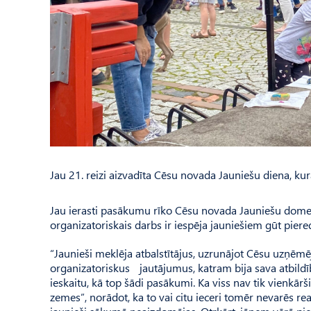
Jau 21. reizi aizvadīta Cēsu novada Jauniešu diena, ku
Jau ierasti pasākumu rīko Cēsu novada Jauniešu dome. P
organizatoriskais darbs ir iespēja jauniešiem gūt piere
“Jaunieši meklēja atbalstītājus, uzrunājot Cēsu uzņēmēj
organizatoriskus jautājumus, katram bija sava atbildīb
ieskaitu, kā top šādi pasākumi. Ka viss nav tik vienkārš
zemes”, norādot, ka to vai citu ieceri tomēr nevarēs r