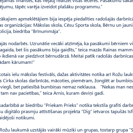
ejamās finanses, kas neļauj realizēt visas ieceres. Pasākumu sāk
ansējumu, tāpēc varēja izveidot plašāku programmu.”
zākajiem apmeklētājiem bija iespēja piedalīties radošajās darbnīc
s organizācijas: Mākslas skola, Cēsu Sporta skola, Bērnu un jaun
licija, biedrība “Brīnummāja”.
ātajās nodarbēs. Uzrunātie vecāki atzīmēja, ka pasākumi bērniem 
 jāpagaida, bet šis pasākums bija gaidīts,” teica mazās Rainas mamm
ko ikdienā var piedzīvot bērnudārzā. Meitai patīk radošās darbnīcas
ī kādam kārumam!”
otais ielu mākslas festivāls, dažas aktivitātes notika arī Rožu lau
gas Cirka skolas darbnīcās, mācoties, piemēram, žonglēt ar bumbi
ļoti viegli, bet patiesībā bumbiņas nemaz neklausa. “Nekas man ne
n tam nav pacietības,” teica Arnis, kuram deviņi gadi.
darbībā ar biedrību “Priekam Prieks” notika tekstila grafiti darbn
šu digitālo prasmju attīstīšanas projekta “Dig” ietvaros tapušās īsf
laidējoši notikumi.
s Rožu laukumā uzstājās vairāki mūziķi un grupas, tostarp grupa 