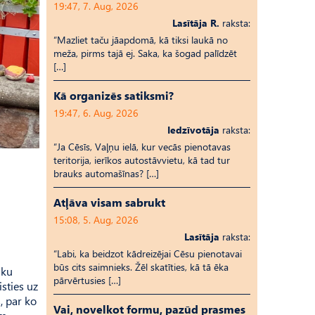
19:47, 7. Aug, 2026
Lasītāja R.
raksta:
“Mazliet taču jāapdomā, kā tiksi laukā no
meža, pirms tajā ej. Saka, ka šogad palīdzēt
[…]
Kā organizēs satiksmi?
19:47, 6. Aug, 2026
Iedzīvotāja
raksta:
“Ja Cēsīs, Vaļņu ielā, kur vecās pienotavas
teritorija, ierīkos autostāvvietu, kā tad tur
brauks automašīnas? […]
Atļāva visam sabrukt
15:08, 5. Aug, 2026
Lasītāja
raksta:
“Labi, ka beidzot kādreizējai Cēsu pienotavai
būs cits saimnieks. Žēl skatīties, kā tā ēka
āku
pārvērtusies […]
isties uz
, par ko
Vai, novelkot formu, pazūd prasmes