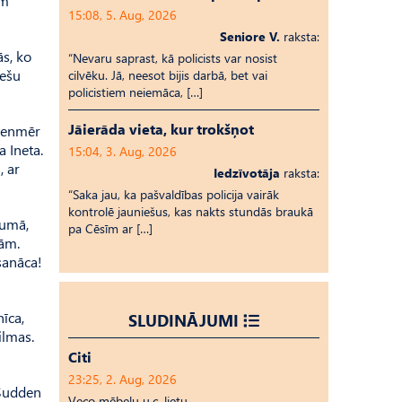
ām
15:08, 5. Aug, 2026
Seniore V.
raksta:
ās, ko
“Nevaru saprast, kā policists var nosist
iešu
cilvēku. Jā, neesot bijis darbā, bet vai
policistiem neiemāca, […]
Jāierāda vieta, kur trokšņot
vienmēr
a Ineta.
15:04, 3. Aug, 2026
, ar
Iedzīvotāja
raksta:
“Saka jau, ka pašvaldības policija vairāk
kontrolē jauniešus, kas nakts stundās braukā
kumā,
pa Cēsīm ar […]
ņām.
sanāca!
īca,
SLUDINĀJUMI
ilmas.
Citi
23:25, 2. Aug, 2026
“Sudden
Veco mēbeļu u.c. lietu