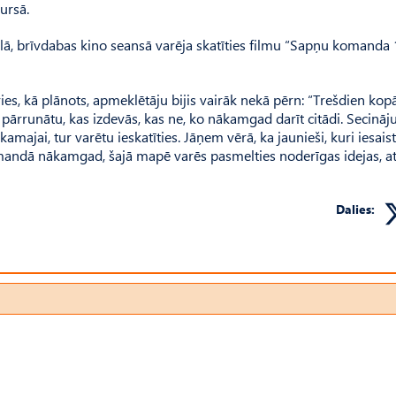
ursā.
lā, brīvdabas kino seansā varēja skatīties filmu “Sapņu komanda 
evies, kā plānots, apmeklētāju bijis vairāk nekā pērn: “Trešdien kop
i pārrunātu, kas izdevās, kas ne, ko nākamgad darīt citādi. Secinā
amajai, tur varētu ieskatīties. Jāņem vērā, ka jaunieši, kuri iesais
omandā nākamgad, šajā mapē varēs pasmelties noderīgas idejas, at
Dalies: