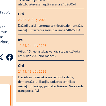
utilizācija/izvešana/pārvešana 24826054
1935”,
Citi
23:22, 2. Aug, 2026
Dažādi darbi-remonta,celtniecība,demontāža,
ā ar
mēbeļu utiliāzācija,zāles pļaušana24826054
jumus
tās
Īrē
ziņas,
12:25, 21. Jūl, 2026
Vēlos īrēt vienistabas vai divistabas dzīvokli
cēsīs, līdz 200 eiro mēnesī.
Citi
21:43, 13. Jūl, 2026
Dažādi saimnieciskie un remonta darbi,
demontāža-utilizācija, sadzīves tehnikas,
mēbeļu utilizācija, pagrabu tīrīšana. Visa veida
transports. […]