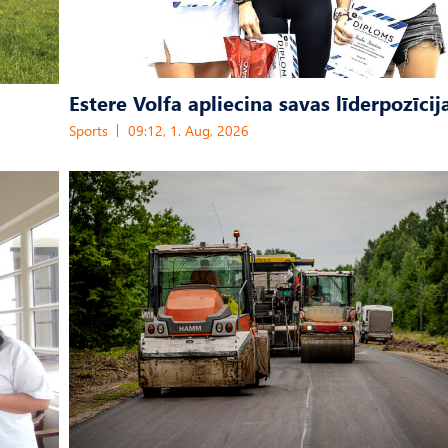
Estere Volfa apliecina savas līderpozīcij
Sports
09:12, 1. Aug, 2026