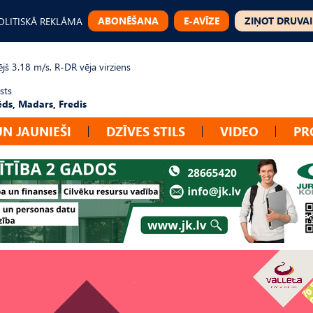
ABONĒŠANA
E-AVĪZE
ZIŅOT DRUVAI
OLITISKĀ REKLĀMA
jš 3.18 m/s, R-DR vēja virziens
sts
ēds, Madars, Fredis
UN JAUNIEŠI
DZĪVES STILS
VIDEO
PR