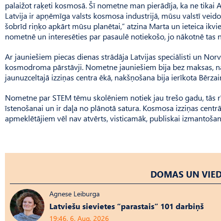
palaižot raķeti kosmosā. Šī nometne man pierādīja, ka ne tikai A
Latvija ir apņēmīga valsts kosmosa industrijā, mūsu valstī veido
šobrīd riņķo apkārt mūsu planētai,” atzina Marta un ieteica ikv
nometnē un interesēties par pasaulē notiekošo, jo nākotnē tas n
Ar jauniešiem piecas dienas strādāja Latvijas speciālisti un No
kosmodroma pārstāvji. Nometne jauniešiem bija bez maksas, nāc
jaunuzceltajā izziņas centra ēkā, nakšņošana bija ierīkota Bērza
Nometne par STEM tēmu skolēniem notiek jau trešo gadu, tās rī
īstenošanai un ir daļa no plānotā satura. Kosmo­sa izziņas centr
apmeklētājiem vēl nav atvērts, visticamāk, publiskai izmantoš
DOMAS UN VIED
Agnese Leiburga
Latviešu sievietes “parastais” 101 darbiņš
19:46, 6. Aug, 2026