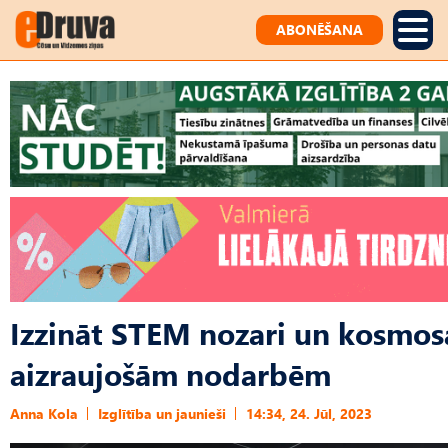
ABONĒŠANA
Izzināt STEM nozari un kosmo
aizraujošām nodarbēm
Anna Kola
Izglītība un jaunieši
14:34, 24. Jūl, 2023