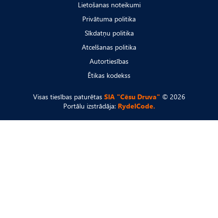
Lietošanas noteikumi
Privātuma politika
Sīkdatņu politika
Atcelšanas politika
Autortiesības
Ētikas kodekss
Visas tiesības paturētas
SIA "Cēsu Druva"
© 2026
Portālu izstrādāja:
RydelCode.