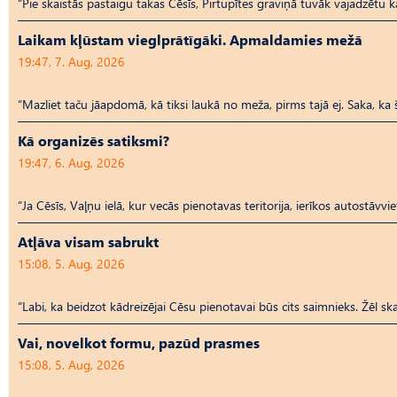
“Pie skaistās pastaigu takas Cēsīs, Pirtupītes graviņā tuvāk vajadzētu kād
Laikam kļūstam vieglprātīgāki. Apmaldamies mežā
19:47, 7. Aug, 2026
“Mazliet taču jāapdomā, kā tiksi laukā no meža, pirms tajā ej. Saka, ka 
Kā organizēs satiksmi?
19:47, 6. Aug, 2026
“Ja Cēsīs, Vaļņu ielā, kur vecās pienotavas teritorija, ierīkos autostāvv
Atļāva visam sabrukt
15:08, 5. Aug, 2026
“Labi, ka beidzot kādreizējai Cēsu pienotavai būs cits saimnieks. Žēl ska
Vai, novelkot formu, pazūd prasmes
15:08, 5. Aug, 2026