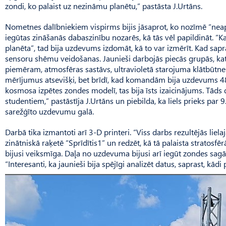
zondi, ko palaist uz nezināmu planētu,” pastāsta J.Ur­tāns.
Nometnes dalībniekiem vispirms bijis jāsaprot, ko nozīmē “nea
iegūtas zināšanās dabaszinību nozarēs, kā tās vēl papildināt. “
planēta”, tad bija uzdevums izdomāt, kā to var izmērīt. Kad sapras
sensoru shēmu veidošanas. Jaunieši darbojās piecās grupās, katra
piemēram, atmosfēras sastāvs, ultravioletā starojuma klātbūtne un
mērījumus atsevišķi, bet brīdī, kad komandām bija uzdevums 48
kosmosa izpētes zondes modelī, tas bija īsts izaicinājums. Tāds 
studentiem,” pastāstīja J.Urtāns un piebilda, ka liels prieks par 
sarežģīto uzdevumu galā.
Darbā tika izmantoti arī 3-D printeri. “Viss darbs rezultējās liela
zinātniskā raķetē “Sprīdītis1” un redzēt, kā tā palaista stratosfē
bijusi veiksmīga. Daļa no uzdevuma bijusi arī iegūt zondes sagād
“Interesanti, ka jaunieši bija spējīgi analizēt datus, saprast, kādi