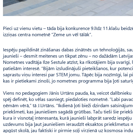
Pieci uz vienu vietu – tāda bija konkurence 9.līdz 11.klašu beid
izziņas centra nometnē “Zeme un vēl tālāk”.
Iespēju papildināt zināšanas dabas zinātnēs un tehnoloģijās, sa
jaunieši – desmit meitenes un tikpat zēnu – no dažādām Latvijas v
Nomet­nes vadītāja Ilze Se­stule atzīst, ka rīkotājiem bija svarīgi
patiešām interesē. “Bijām izsludinājuši pieteikšanos, kur potenci
saprastu viņu interesi par STEM jomu. Tāpēc bija nozīmīgi, lai p
kas ir pietiekami zinoši, jo nometnes programma bija ļoti saturīg
Viens no pedagogiem Jānis Urtāns pauda, ka, veicot dalībnieku atla
spēj definēt, ko vēlas sasniegt, piedaloties nometnē. “Labi pavadīt
ņēmām vērā,” tā J.Urtāns. “Ikdienā ļoti bieži dzirdam saīsinājumu
priekšmeti, kas jauniešiem sagādā grūtības. Taču tieši šie priek
kura ir visnotaļ interesanta, kurā jaunieši labprāt saredz iespēj
uzdevums bija ļaut jauniešiem ieraudzīt eksaktos priekšmetus maz
apgūst skolā, jau faktiski ir pirmie soļi virzienā uz kosmosa ind