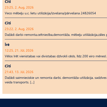
Citi
23:25, 2. Aug, 2026
Veco mēbeļu u.c. lietu utilizācija/izvešana/pārvešana 24826054
Citi
23:22, 2. Aug, 2026
Dažādi darbi-remonta,celtniecība,demontāža, mēbeļu utiliāzācija,zāl
Īrē
12:25, 21. Jūl, 2026
Vēlos īrēt vienistabas vai divistabas dzīvokli cēsīs, līdz 200 eiro mēnesī.
Citi
21:43, 13. Jūl, 2026
Dažādi saimnieciskie un remonta darbi, demontāža-utilizācija, sadzīves t
veida transports. […]