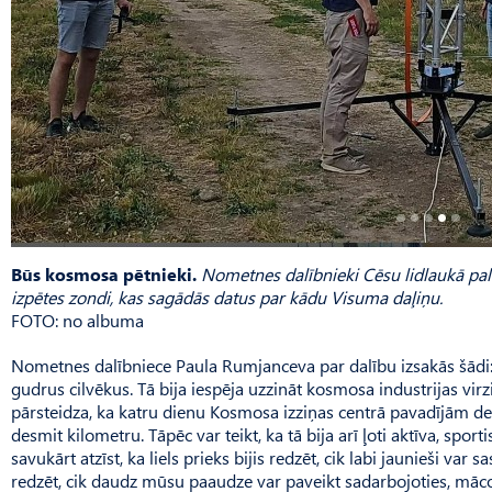
Būs kosmosa pētnieki.
Nometnes dalībnieki Cēsu lidlaukā p
izpētes zondi, kas sagādās datus par kādu Visuma daļiņu.
FOTO: no albuma
Nometnes dalībniece Paula Rum­janceva par dalību izsakās šādi: 
gudrus cilvēkus. Tā bija iespēja uzzināt kosmosa industrijas vir
pārsteidza, ka katru dienu Kosmosa izziņas centrā pavadījām de
desmit kilometru. Tāpēc var teikt, ka tā bija arī ļoti aktīva, spo
savukārt atzīst, ka liels prieks bijis redzēt, cik labi jaunieši var 
redzēt, cik daudz mūsu paaudze var paveikt sadarbojoties, māco