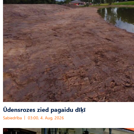
Ūdensrozes zied pagaidu dīķī
Sabiedrība
03:00, 4. Aug, 2026