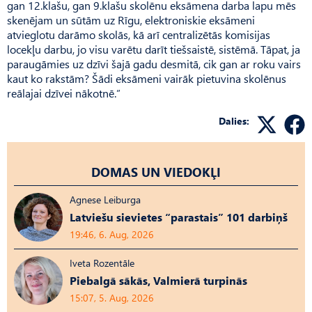
gan 12.klašu, gan 9.klašu skolēnu eksāmena darba lapu mēs
skenējam un sūtām uz Rīgu, elektroniskie eksāmeni
atvieglotu darāmo skolās, kā arī centralizētās komisijas
locekļu darbu, jo visu varētu darīt tiešsaistē, sistēmā. Tāpat, ja
paraugāmies uz dzīvi šajā gadu desmitā, cik gan ar roku vairs
kaut ko rakstām? Šādi eksāmeni vairāk pietuvina skolēnus
reālajai dzīvei nākotnē.”
Dalies:
DOMAS UN VIEDOKĻI
Agnese Leiburga
Latviešu sievietes “parastais” 101 darbiņš
19:46, 6. Aug, 2026
Iveta Rozentāle
Piebalgā sākās, Valmierā turpinās
15:07, 5. Aug, 2026