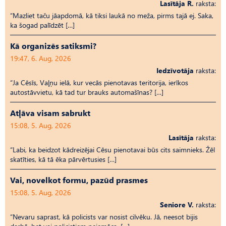
Lasītāja R.
raksta:
“Mazliet taču jāapdomā, kā tiksi laukā no meža, pirms tajā ej. Saka,
ka šogad palīdzēt […]
Kā organizēs satiksmi?
19:47, 6. Aug, 2026
Iedzīvotāja
raksta:
“Ja Cēsīs, Vaļņu ielā, kur vecās pienotavas teritorija, ierīkos
autostāvvietu, kā tad tur brauks automašīnas? […]
Atļāva visam sabrukt
15:08, 5. Aug, 2026
Lasītāja
raksta:
“Labi, ka beidzot kādreizējai Cēsu pienotavai būs cits saimnieks. Žēl
skatīties, kā tā ēka pārvērtusies […]
Vai, novelkot formu, pazūd prasmes
15:08, 5. Aug, 2026
Seniore V.
raksta:
“Nevaru saprast, kā policists var nosist cilvēku. Jā, neesot bijis