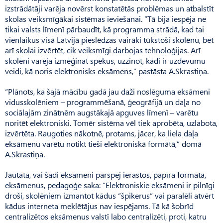
izstrādātāji varēja novērst konstatētās problēmas un atbalstīt
skolas veiksmīgākai sistēmas ieviešanai. “Tā bija iespēja ne
tikai valsts līmenī pārbaudīt, kā programma strādā, kad tai
vienlaikus visā Latvijā pieslēdzas vairāki tūkstoši skolēnu, bet
arī skolai izvērtēt, cik veiksmīgi darbojas tehnoloģijas. Arī
skolēni varēja izmēģināt spēkus, uzzinot, kādi ir uzdevumu
veidi, kā noris elektronisks eksāmens,” pastāsta A.Skras­tiņa.
“Plānots, ka šajā mācību gadā jau daži noslēguma eksāmeni
vidusskolēniem – programmēšanā, ģeogrāfijā un daļa no
sociālajām zinātnēm augstākajā apguves līmenī – varētu
noritēt elektroniski. Tomēr sistēma vēl tiek aprobēta, uzlabota,
izvērtēta. Raugoties nākotnē, protams, jācer, ka liela daļa
eksāmenu varētu notikt tieši elektroniskā formātā,” domā
A.Skrastiņa.
Jautāta, vai šādi eksāmeni pārspēj ierastos, papīra formāta,
eksāmenus, pedagoģe saka: “Elek­troniskie eksāmeni ir pilnīgi
droši, skolēniem izmantot kādus “špikerus” vai paralēli atvērt
kādus interneta meklētājus nav iespējams. Tā kā šobrīd
centralizētos eksāmenus valstī labo centralizēti, proti, katru