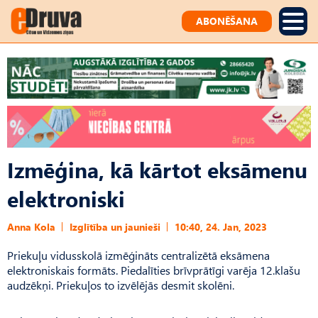
ABONĒŠANA
Izmēģina, kā kārtot eksāmenu
elektroniski
Anna Kola
Izglītība un jaunieši
10:40, 24. Jan, 2023
Priekuļu vidusskolā izmēģināts centralizētā eksāmena
elektroniskais formāts. Piedalīties brīvprātīgi varēja 12.klašu
audzēkņi. Priekuļos to izvēlējās desmit skolēni.