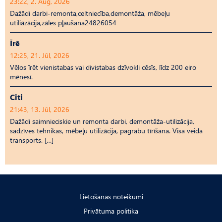
23:22, 2. Aug, 2026
Dažādi darbi-remonta,celtniecība,demontāža, mēbeļu
utiliāzācija,zāles pļaušana24826054
Īrē
12:25, 21. Jūl, 2026
Vēlos īrēt vienistabas vai divistabas dzīvokli cēsīs, līdz 200 eiro
mēnesī.
Citi
21:43, 13. Jūl, 2026
Dažādi saimnieciskie un remonta darbi, demontāža-utilizācija,
sadzīves tehnikas, mēbeļu utilizācija, pagrabu tīrīšana. Visa veida
transports. […]
Lietošanas noteikumi
Privātuma politika