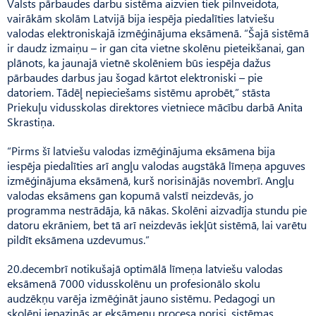
Valsts pārbaudes darbu sistēma aizvien tiek pilnveidota,
vairākām skolām Latvijā bija iespēja piedalīties latviešu
valodas elektroniskajā izmēģinājuma eksāmenā. “Šajā sistēmā
ir daudz izmaiņu – ir gan cita vietne skolēnu pieteikšanai, gan
plānots, ka jaunajā vietnē skolēniem būs iespēja dažus
pārbaudes darbus jau šogad kārtot elektroniski – pie
datoriem. Tādēļ nepieciešams sistēmu aprobēt,” stāsta
Priekuļu vidusskolas direktores vietniece mācību darbā Anita
Skrastiņa.
“Pirms šī latviešu valodas izmēģinājuma eksāmena bija
iespēja piedalīties arī angļu valodas augstākā līmeņa apguves
izmēģinājuma eksāmenā, kurš norisinājās novembrī. Angļu
valodas eksāmens gan kopumā valstī neizdevās, jo
programma nestrādāja, kā nākas. Skolēni aizvadīja stundu pie
datoru ekrāniem, bet tā arī neizdevās iekļūt sistēmā, lai varētu
pildīt eksāmena uzdevumus.”
20.decembrī notikušajā optimālā līmeņa latviešu valodas
eksāmenā 7000 vidusskolēnu un profesionālo skolu
audzēkņu varēja izmēģināt jauno sistēmu. Pedagogi un
skolēni iepazinās ar eksāmenu procesa norisi, sistēmas