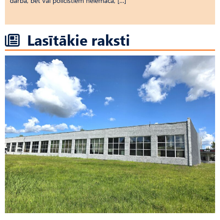
darbā, bet vai policistiem neiemāca, […]
Lasītākie raksti