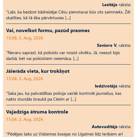
Lasītāja
raksta:
“Labi, ka beidzot kādreizējai Cēsu pienotavai būs cits saimnieks. Žēl
skatīties, kā tā ēka pārvērtusies […]
Vai, novelkot formu, pazūd prasmes
15:08, 5. Aug, 2026
Seniore V.
raksta:
“Nevaru saprast, kā policists var nosist cilvēku. Jā, neesot bijis
darbā, bet vai policistiem neiemāca, […]
Jāierāda vieta, kur trokšņot
15:04, 3. Aug, 2026
Iedzīvotāja
raksta:
“Saka jau, ka pašvaldības policija vairāk kontrolē jauniešus, kas
nakts stundās braukā pa Cēsīm ar […]
Vajadzīga ātruma kontrole
15:04, 2. Aug, 2026
Autovadītājs
raksta:
“Pēdējais laiks uz Vid­ze­mes šosejas no Līgatnes līdz Ieriķiem arī