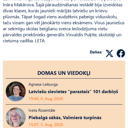
Ināra Makārova. Šajā pāraudzināšanas iestādē bija izveidotas
divas klases, kurās jaunieši mācījās latviešu un krievu
plūsmās. Tāpat šogad viens audzēknis pabeigs vidusskolu,
taču viņam gan vēl jānokārto viens eksāmens. Visus jauniešus
ar sekmīgu skolas beigšanu sveica Ieslodzījuma vietu
pārvaldes priekšnieks ģenerālis Visvaldis Puķīte, skolotāji un
cietuma vadība. LETA
Dalies:
DOMAS UN VIEDOKĻI
Agnese Leiburga
Latviešu sievietes “parastais” 101 darbiņš
19:46, 6. Aug, 2026
Iveta Rozentāle
Piebalgā sākās, Valmierā turpinās
15:07, 5. Aug, 2026