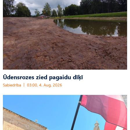
Ūdensrozes zied pagaidu dīķī
Sabiedrība
03:00, 4. Aug, 2026