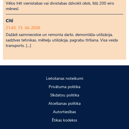
Vēlos īrēt vienistabas vai divistabas dzīvokli cēsīs, līdz 200 eiro
mēnesī.
Citi
21:43, 13. Jūl, 2026
Dažādi saimnieciskie un remonta darbi, demontāža-utilizācija,
sadzīves tehnikas, mēbeļu utilizācija, pagrabu tīrīšana. Visa veida
transports. […]
Lietošanas noteikumi
Privātuma politika
Sīkdatņu politika
Atcelšanas politika
Autortiesības
Ētikas kodekss