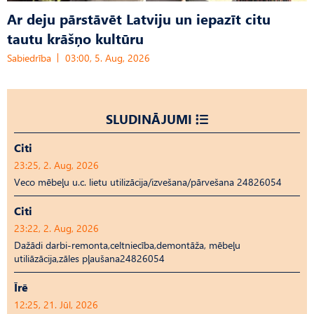
Ar deju pārstāvēt Latviju un iepazīt citu
tautu krāšņo kultūru
Sabiedrība
03:00, 5. Aug, 2026
SLUDINĀJUMI
Citi
23:25, 2. Aug, 2026
Veco mēbeļu u.c. lietu utilizācija/izvešana/pārvešana 24826054
Citi
23:22, 2. Aug, 2026
Dažādi darbi-remonta,celtniecība,demontāža, mēbeļu
utiliāzācija,zāles pļaušana24826054
Īrē
12:25, 21. Jūl, 2026