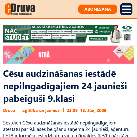
ABONĒŠANA
Cēsu audzināšanas iestādē
nepilngadīgajiem 24 jaunieši
pabeiguši 9.klasi
Druva
Izglītība un jaunieši
23:09, 13. Jūn, 2009
Sestdien Cēsu audzināšanas iestādē nepilngadīgajiem
atestātu par 9.klases beigšanu saņēma 24 jaunieši, aģentūru
LETA informēja Ieslodzījuma vietu pārvaldes (IeVP) pārstāve