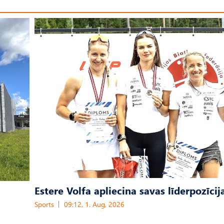
Estere Volfa apliecina savas līderpozīcij
Sports
09:12, 1. Aug, 2026