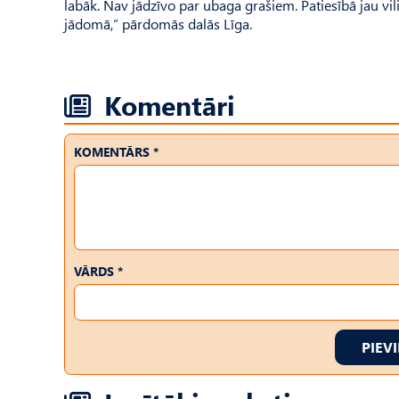
labāk. Nav jādzīvo par ubaga grašiem. Patiesībā jau vil
jādomā,” pārdomās dalās Līga.
Komentāri
KOMENTĀRS *
VĀRDS *
PIEV