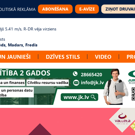
ABONĒŠANA
E-AVĪZE
ZIŅOT DRUVAI
OLITISKĀ REKLĀMA
jš 5.41 m/s, R-DR vēja virziens
sts
ēds, Madars, Fredis
UN JAUNIEŠI
DZĪVES STILS
VIDEO
PR