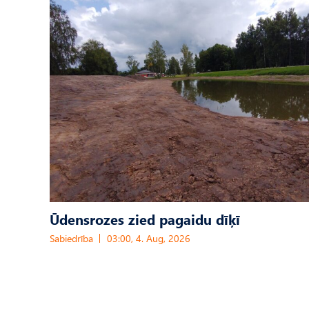
Ūdensrozes zied pagaidu dīķī
Sabiedrība
03:00, 4. Aug, 2026