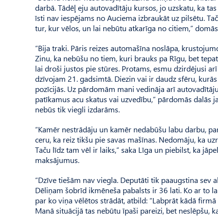
darbā. Tādēļ eju autovadītāju kursos, jo uzskatu, ka tas
īsti nav iespējams no Auciema izbraukāt uz pilsētu. Taču 
tur, kur vēlos, un lai nebūtu atkarīga no citiem,” domās
“Bija traki. Pāris reizes automašīna noslāpa, krustojumo
Zinu, ka nebūšu no tiem, kuri brauks pa Rīgu, bet tep
lai droši justos pie stūres. Protams, esmu dzirdējusi
dzīvojam 21. gadsimtā. Diezin vai ir daudz sfēru, kurās
pozīcijās. Uz pārdomām mani vedināja arī autovadītāju
patīkamus acu skatus vai uzvedību,” pārdomās dalās ja
nebūs tik viegli izdarāms.
“Kamēr nestrādāju un kamēr nedabūšu labu darbu, par a
ceru, ka reiz tikšu pie savas mašīnas. Nedomāju, ka uz
Taču līdz tam vēl ir laiks,” saka Līga un piebilst, ka j
maksājumus.
“Dzīve tiešām nav viegla. Deputāti tik paaugstina sev alg
Dēliņam šobrīd ikmēneša pabalsts ir 36 lati. Ko ar to 
par ko viņa vēlētos strādāt, atbild: “Labprāt kādā firmā
Manā situācijā tas nebūtu īpaši pareizi, bet neslēpšu, k