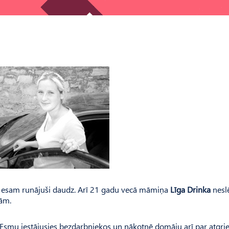
zīvē, esam runājuši daudz. Arī 21 gadu vecā māmiņa
Līga Drinka
neslē
jām.
. Esmu iestājusies bezdarbniekos un nākotnē domāju arī par atgri