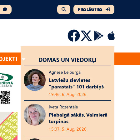
PIESLĒGTIES
OJEKTI
DOMAS UN VIEDOKĻI
Agnese Leiburga
Latviešu sievietes
“parastais” 101 darbiņš
19:46, 6. Aug, 2026
Iveta Rozentāle
Piebalgā sākās, Valmierā
turpinās
15:07, 5. Aug, 2026