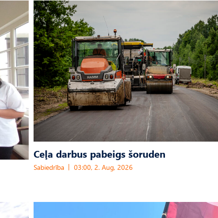
Ceļa darbus pabeigs šoruden
Sabiedrība
03:00, 2. Aug, 2026