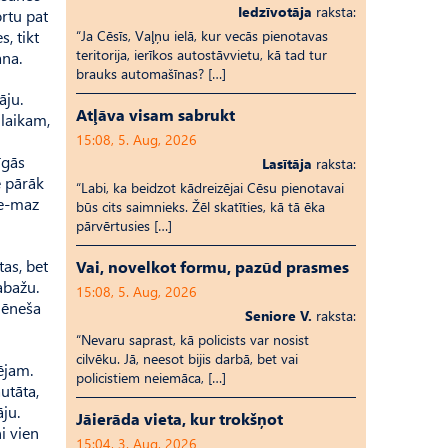
Iedzīvotāja
raksta:
ortu pat
, tikt
“Ja Cēsīs, Vaļņu ielā, kur vecās pienotavas
teritorija, ierīkos autostāvvietu, kā tad tur
ana.
brauks automašīnas? […]
āju.
Atļāva visam sabrukt
 laikam,
15:08, 5. Aug, 2026
īgās
Lasītāja
raksta:
e pārāk
“Labi, ka beidzot kādreizējai Cēsu pienotavai
ne-maz
būs cits saimnieks. Žēl skatīties, kā tā ēka
pārvērtusies […]
as, bet
Vai, novelkot formu, pazūd prasmes
abažu.
15:08, 5. Aug, 2026
kmēneša
Seniore V.
raksta:
“Nevaru saprast, kā policists var nosist
cilvēku. Jā, neesot bijis darbā, bet vai
pējam.
policistiem neiemāca, […]
utāta,
ju.
Jāierāda vieta, kur trokšņot
i vien
15:04, 3. Aug, 2026