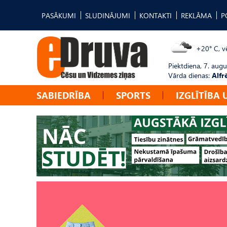
PASĀKUMI
SLUDINĀJUMI
KONTAKTI
REKLĀMA
P
+20° C, vē
Piektdiena, 7. augu
Vārda dienas:
Alfr
SABIEDRĪBA
SPORTS
IZGLĪTĪBA 