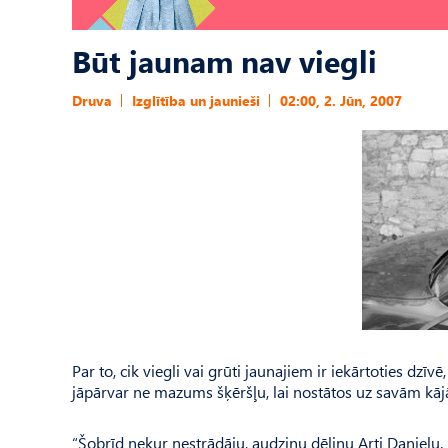
Būt jaunam nav viegli
Druva
Izglītība un jaunieši
02:00, 2. Jūn, 2007
Par to, cik viegli vai grūti jaunajiem ir iekārtoties d
jāpārvar ne mazums šķēršļu, lai nostātos uz savām kā
“Šobrīd nekur nestrādāju, audzinu dēliņu Arti Danielu