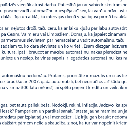
 palīdzēs vieglāk atrast darbu. Patiesībā jau ar sabiedrisko transp
prasme vadīt automašīnu ir iespēja arī sev, lai varētu brīvi justies
 dalās Līga un atklāj, ka intervijas dienā viņai bijusi pirmā braukš
s arī nejūtos droši, taču ceru, ka ar laiku kļūšu par labu autovadīt
at pa Cēsīm, Valmieru vai Limbažiem. Domāju, ka jāpaiet zināmam
 arī pārmetumus sievietēm par nemācēšanu vadīt automašīnu, taču
 sadalām to, ko dara sievietes un ko vīrieši. Esam diezgan līdzvērt
 kultūra. Īpaši, braucot ar mācību automašīnu, nākas pieredzēt n
uniete un neslēp, ka viņas sapnis ir iegādāties automašīnu, kas 
utomašīnu nedomāju. Protams, prioritāte ir mazulis un citas liet
reiz braukšu ar 2007. gada automobili, bet negribētos arī kādu gr
āpelna vismaz 300 latu mēnesī, lai spētu paņemt kredītu un veikt i
as, bet tauta paliek bešā. Nodokļi, rēķini, inflācija. Jādzīvo, kā s
lai iesāk? Pamperiem un pārtikai sanāk,” stāsta jaunā māmiņa un ja
 strādātu par izplatītāju vai menedžeri. Uz Īriju gan braukt nedomā
a dažkārt pārņem neliela skaudība, zinot, ka tur var nopelnīt krietn