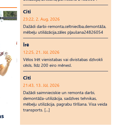
Citi
23:22, 2. Aug, 2026
Dažādi darbi-remonta,celtniecība,demontāža,
mēbeļu utiliāzācija,zāles pļaušana24826054
Īrē
12:25, 21. Jūl, 2026
Vēlos īrēt vienistabas vai divistabas dzīvokli
cēsīs, līdz 200 eiro mēnesī.
Citi
21:43, 13. Jūl, 2026
Dažādi saimnieciskie un remonta darbi,
demontāža-utilizācija, sadzīves tehnikas,
mēbeļu utilizācija, pagrabu tīrīšana. Visa veida
transports. […]
as