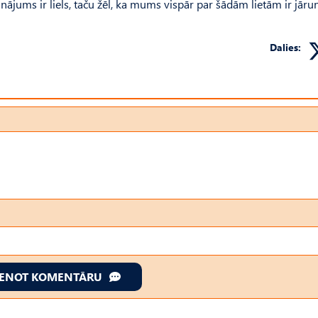
inājums ir liels, taču žēl, ka mums vispār par šādām lietām ir jāru
Dalies:
IENOT KOMENTĀRU