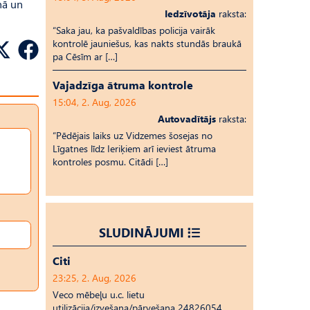
nā un
Iedzīvotāja
raksta:
“Saka jau, ka pašvaldības policija vairāk
kontrolē jauniešus, kas nakts stundās braukā
pa Cēsīm ar […]
Vajadzīga ātruma kontrole
15:04, 2. Aug, 2026
Autovadītājs
raksta:
“Pēdējais laiks uz Vid­ze­mes šosejas no
Līgatnes līdz Ieriķiem arī ieviest ātruma
kontroles posmu. Citādi […]
SLUDINĀJUMI
Citi
23:25, 2. Aug, 2026
Veco mēbeļu u.c. lietu
utilizācija/izvešana/pārvešana 24826054