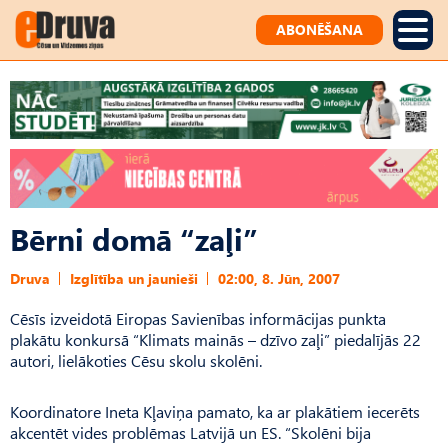
ABONĒŠANA
Bērni domā “zaļi”
Druva
Izglītība un jaunieši
02:00, 8. Jūn, 2007
Cēsīs izveidotā Eiropas Savienības informācijas punkta
plakātu konkursā “Klimats mainās – dzīvo zaļi” piedalījās 22
autori, lielākoties Cēsu skolu skolēni.
Koordinatore Ineta Kļaviņa pamato, ka ar plakātiem iecerēts
akcentēt vides problēmas Latvijā un ES. “Skolēni bija