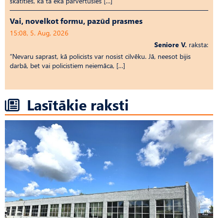
skatīties, kā tā ēka pārvērtusies […]
Vai, novelkot formu, pazūd prasmes
15:08, 5. Aug, 2026
Seniore V.
raksta:
“Nevaru saprast, kā policists var nosist cilvēku. Jā, neesot bijis
darbā, bet vai policistiem neiemāca, […]
Lasītākie raksti