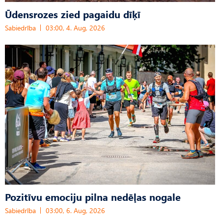
Ūdensrozes zied pagaidu dīķī
Sabiedrība
03:00, 4. Aug, 2026
Pozitīvu emociju pilna nedēļas nogale
Sabiedrība
03:00, 6. Aug, 2026