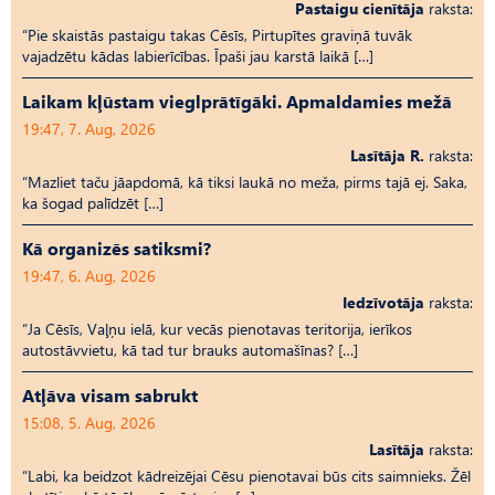
Pastaigu cienītāja
raksta:
“Pie skaistās pastaigu takas Cēsīs, Pirtupītes graviņā tuvāk
vajadzētu kādas labierīcības. Īpaši jau karstā laikā […]
Laikam kļūstam vieglprātīgāki. Apmaldamies mežā
19:47, 7. Aug, 2026
Lasītāja R.
raksta:
“Mazliet taču jāapdomā, kā tiksi laukā no meža, pirms tajā ej. Saka,
ka šogad palīdzēt […]
Kā organizēs satiksmi?
19:47, 6. Aug, 2026
Iedzīvotāja
raksta:
“Ja Cēsīs, Vaļņu ielā, kur vecās pienotavas teritorija, ierīkos
autostāvvietu, kā tad tur brauks automašīnas? […]
Atļāva visam sabrukt
15:08, 5. Aug, 2026
Lasītāja
raksta:
“Labi, ka beidzot kādreizējai Cēsu pienotavai būs cits saimnieks. Žēl