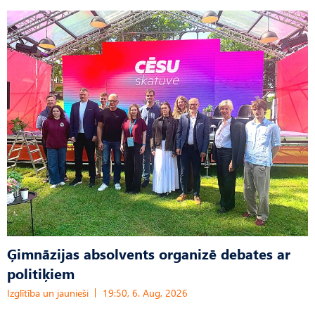
Ģimnāzijas absolvents organizē debates ar
politiķiem
Izglītība un jaunieši
19:50, 6. Aug, 2026