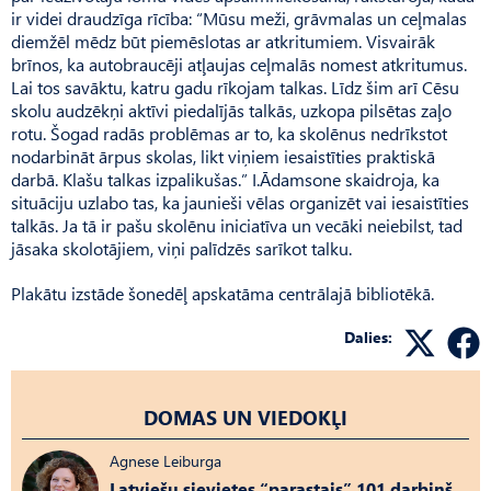
ir videi draudzīga rīcība: “Mūsu meži, grāvmalas un ceļmalas
diemžēl mēdz būt piemēslotas ar atkritumiem. Visvairāk
brīnos, ka autobraucēji atļaujas ceļmalās nomest atkritumus.
Lai tos savāktu, katru gadu rīkojam talkas. Līdz šim arī Cēsu
skolu audzēkņi aktīvi piedalījās talkās, uzkopa pilsētas zaļo
rotu. Šogad radās problēmas ar to, ka skolēnus nedrīkstot
nodarbināt ārpus skolas, likt viņiem iesaistīties praktiskā
darbā. Klašu talkas izpalikušas.” I.Ādamsone skaidroja, ka
situāciju uzlabo tas, ka jaunieši vēlas organizēt vai iesaistīties
talkās. Ja tā ir pašu skolēnu iniciatīva un vecāki neiebilst, tad
jāsaka skolotājiem, viņi palīdzēs sarīkot talku.
Plakātu izstāde šonedēļ apskatāma centrālajā bibliotēkā.
Dalies:
DOMAS UN VIEDOKĻI
Agnese Leiburga
Latviešu sievietes “parastais” 101 darbiņš