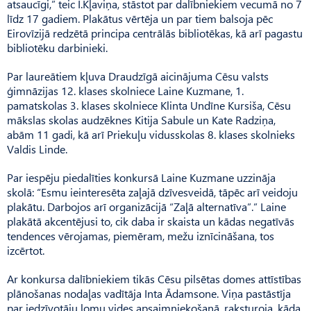
atsaucīgi,” teic I.Kļaviņa, stāstot par dalībniekiem vecumā no 7
līdz 17 gadiem. Plakātus vērtēja un par tiem balsoja pēc
Eirovīzijā redzētā principa centrālās bibliotēkas, kā arī pagastu
bibliotēku darbinieki.
Par laureātiem kļuva Draudzīgā aicinājuma Cēsu valsts
ģimnāzijas 12. klases skolniece Laine Kuzmane, 1.
pamatskolas 3. klases skolniece Klinta Undīne Kursiša, Cēsu
mākslas skolas audzēknes Kitija Sabule un Kate Radziņa,
abām 11 gadi, kā arī Priekuļu vidusskolas 8. klases skolnieks
Valdis Linde.
Par iespēju piedalīties konkursā Laine Kuzmane uzzināja
skolā: “Esmu ieinteresēta zaļajā dzīvesveidā, tāpēc arī veidoju
plakātu. Darbojos arī organizācijā “Zaļā alternatīva”.” Laine
plakātā akcentējusi to, cik daba ir skaista un kādas negatīvās
tendences vērojamas, piemēram, mežu iznīcināšana, tos
izcērtot.
Ar konkursa dalībniekiem tikās Cēsu pilsētas domes attīstības
plānošanas nodaļas vadītāja Inta Ādamsone. Viņa pastāstīja
par iedzīvotāju lomu vides apsaimniekošanā, raksturoja, kāda