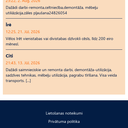
23:22, 2. Aug, 2026
Dažādi darbi-remonta,celtniecība,demontāža, mēbeļu
utiliāzācija,zāles pļaušana24826054
Īrē
12:25, 21. Jūl, 2026
Vēlos īrēt vienistabas vai divistabas dzīvokli cēsīs, līdz 200 eiro
mēnesī.
Citi
21:43, 13. Jūl, 2026
Dažādi saimnieciskie un remonta darbi, demontāža-utilizācija,
sadzīves tehnikas, mēbeļu utilizācija, pagrabu tīrīšana. Visa veida
transports. […]
Lietošanas noteikumi
Privātuma politika