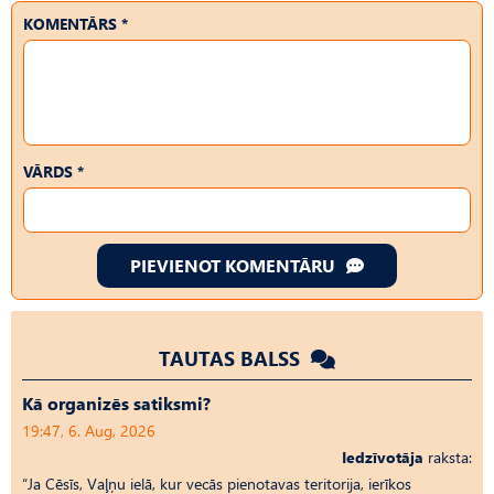
KOMENTĀRS *
VĀRDS *
PIEVIENOT KOMENTĀRU
TAUTAS BALSS
Kā organizēs satiksmi?
19:47, 6. Aug, 2026
Iedzīvotāja
raksta:
“Ja Cēsīs, Vaļņu ielā, kur vecās pienotavas teritorija, ierīkos