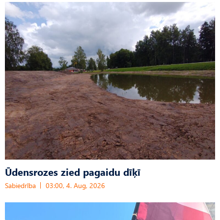
Ūdensrozes zied pagaidu dīķī
Sabiedrība
03:00, 4. Aug, 2026