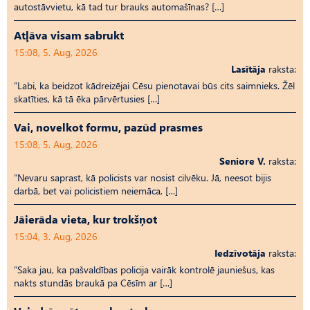
autostāvvietu, kā tad tur brauks automašīnas? […]
Atļāva visam sabrukt
15:08, 5. Aug, 2026
Lasītāja
raksta:
“Labi, ka beidzot kādreizējai Cēsu pienotavai būs cits saimnieks. Žēl
skatīties, kā tā ēka pārvērtusies […]
Vai, novelkot formu, pazūd prasmes
15:08, 5. Aug, 2026
Seniore V.
raksta:
“Nevaru saprast, kā policists var nosist cilvēku. Jā, neesot bijis
darbā, bet vai policistiem neiemāca, […]
Jāierāda vieta, kur trokšņot
15:04, 3. Aug, 2026
Iedzīvotāja
raksta:
“Saka jau, ka pašvaldības policija vairāk kontrolē jauniešus, kas
nakts stundās braukā pa Cēsīm ar […]