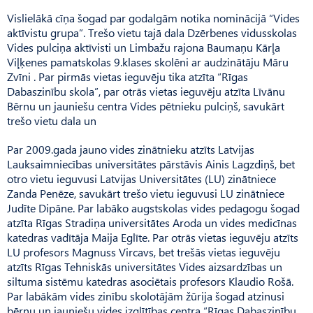
Vislielākā cīņa šogad par godalgām notika nominācijā “Vides
aktīvistu grupa”. Trešo vietu tajā dala Dzērbenes vidusskolas
Vides pulciņa aktīvisti un Limbažu rajona Baumaņu Kārļa
Viļķenes pamatskolas 9.klases skolēni ar audzinātāju Māru
Zvīni . Par pirmās vietas ieguvēju tika atzīta “Rīgas
Dabaszinību skola”, par otrās vietas ieguvēju atzīta Līvānu
Bērnu un jauniešu centra Vides pētnieku pulciņš, savukārt
trešo vietu dala un
Par 2009.gada jauno vides zinātnieku atzīts Latvijas
Lauksaimniecības universitātes pārstāvis Ainis Lagzdiņš, bet
otro vietu ieguvusi Latvijas Universitātes (LU) zinātniece
Zanda Penēze, savukārt trešo vietu ieguvusi LU zinātniece
Judīte Dipāne. Par labāko augstskolas vides pedagogu šogad
atzīta Rīgas Stradiņa universitātes Aroda un vides medicīnas
katedras vadītāja Maija Eglīte. Par otrās vietas ieguvēju atzīts
LU profesors Magnuss Vircavs, bet trešās vietas ieguvēju
atzīts Rīgas Tehniskās universitātes Vides aizsardzības un
siltuma sistēmu katedras asociētais profesors Klaudio Rošā.
Par labākām vides zinību skolotājām žūrija šogad atzinusi
bērnu un jauniešu vides izglītības centra “Rīgas Dabaszinību