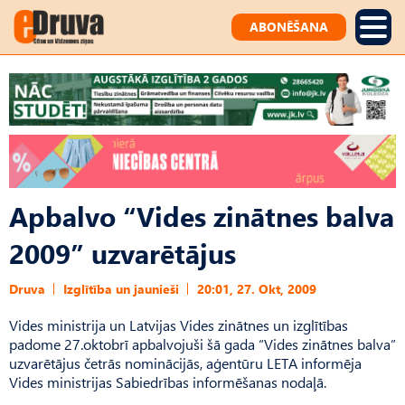
ABONĒŠANA
Apbalvo “Vides zinātnes balva
2009” uzvarētājus
Druva
Izglītība un jaunieši
20:01, 27. Okt, 2009
Vides ministrija un Latvijas Vides zinātnes un izglītības
padome 27.oktobrī apbalvojuši šā gada “Vides zinātnes balva”
uzvarētājus četrās nominācijās, aģentūru LETA informēja
Vides ministrijas Sabiedrības informēšanas nodaļā.