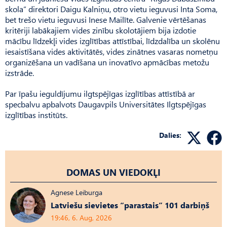
skola” direktori Daigu Kalniņu, otro vietu ieguvusi Inta Soma,
bet trešo vietu ieguvusi Inese Mailīte. Galvenie vērtēšanas
kritēriji labākajiem vides zinību skolotājiem bija izdotie
mācību līdzekļi vides izglītības attīstībai, līdzdalība un skolēnu
iesaistīšana vides aktivitātēs, vides zinātnes vasaras nometņu
organizēšana un vadīšana un inovatīvo apmācības metožu
izstrāde.
Par īpašu ieguldījumu ilgtspējīgas izglītības attīstībā ar
specbalvu apbalvots Daugavpils Universitātes Ilgtspējīgas
izglītības institūts.
Dalies:
DOMAS UN VIEDOKĻI
Agnese Leiburga
Latviešu sievietes “parastais” 101 darbiņš
19:46, 6. Aug, 2026