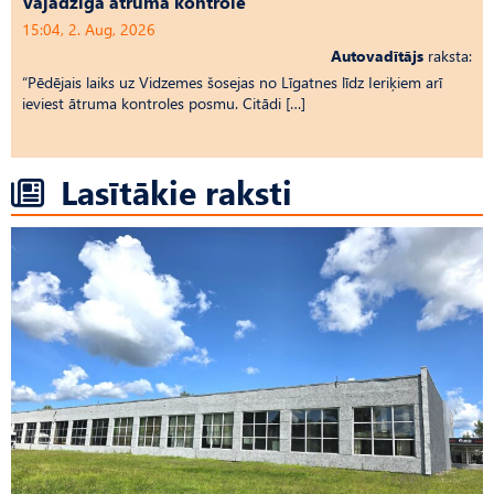
Vajadzīga ātruma kontrole
15:04, 2. Aug, 2026
Autovadītājs
raksta:
“Pēdējais laiks uz Vid­ze­mes šosejas no Līgatnes līdz Ieriķiem arī
ieviest ātruma kontroles posmu. Citādi […]
Lasītākie raksti