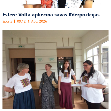
Estere Volfa apliecina savas līderpozīcijas
Sports
09:12, 1. Aug, 2026