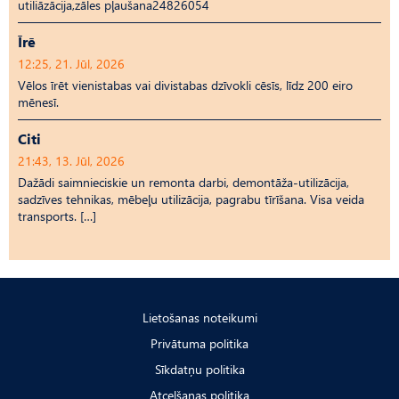
utiliāzācija,zāles pļaušana24826054
Īrē
12:25, 21. Jūl, 2026
Vēlos īrēt vienistabas vai divistabas dzīvokli cēsīs, līdz 200 eiro
mēnesī.
Citi
21:43, 13. Jūl, 2026
Dažādi saimnieciskie un remonta darbi, demontāža-utilizācija,
sadzīves tehnikas, mēbeļu utilizācija, pagrabu tīrīšana. Visa veida
transports. […]
Lietošanas noteikumi
Privātuma politika
Sīkdatņu politika
Atcelšanas politika