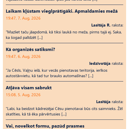
Laikam kļūstam vieglprātīgāki. Apmaldamies mežā
19:47, 7. Aug, 2026
Lasītāja R.
raksta:
“Mazliet taču jāapdomā, kā tiksi laukā no meža, pirms tajā ej. Saka,
ka šogad palīdzēt […]
Kā organizēs satiksmi?
19:47, 6. Aug, 2026
Iedzīvotāja
raksta:
“Ja Cēsīs, Vaļņu ielā, kur vecās pienotavas teritorija, ierīkos
autostāvvietu, kā tad tur brauks automašīnas? […]
Atļāva visam sabrukt
15:08, 5. Aug, 2026
Lasītāja
raksta:
“Labi, ka beidzot kādreizējai Cēsu pienotavai būs cits saimnieks. Žēl
skatīties, kā tā ēka pārvērtusies […]
Vai, novelkot formu, pazūd prasmes