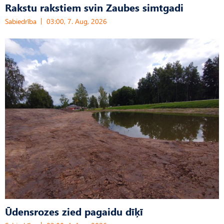
Rakstu rakstiem svin Zaubes simtgadi
Sabiedrība
03:00, 7. Aug, 2026
Ūdensrozes zied pagaidu dīķī