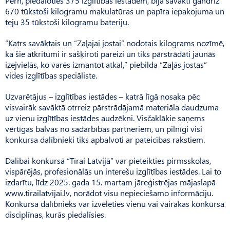
Pērn, piedaloties 375 izglītības iestādēm, bija savākti gandrīz
670 tūkstoši kilogramu makulatūras un papīra iepakojuma un
teju 35 tūkstoši kilogramu bateriju.
“Katrs savāktais un “Zaļajai jostai” nodotais kilograms nozīmē,
ka šie atkritumi ir sašķiroti pareizi un tiks pārstrādāti jaunās
izejvielās, ko varēs izmantot atkal,” piebilda “Zaļās jostas”
vides izglītības speciāliste.
Uzvarētājus – izglītības iestādes – katrā līgā nosaka pēc
visvairāk savāktā otrreiz pārstrādājamā materiāla daudzuma
uz vienu izglītības iestādes audzēkni. Visčaklākie saņems
vērtīgas balvas no sadarbības partneriem, un pilnīgi visi
konkursa dalībnieki tiks apbalvoti ar pateicības rakstiem.
Dalībai konkursā “Tīrai Latvijā” var pieteikties pirmsskolas,
vispārējās, profesionālās un interešu izglītības iestādes. Lai to
izdarītu, līdz 2025. gada 15. martam jāreģistrējas mājaslapā
www.tirailatvijai.lv, norādot visu nepieciešamo informāciju.
Konkursa dalībnieks var izvēlēties vienu vai vairākas konkursa
disciplīnas, kurās piedalīsies.