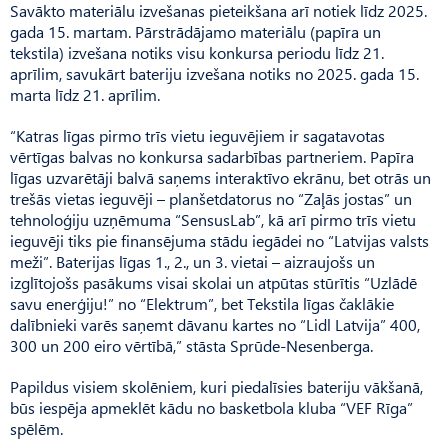
Savākto materiālu izvešanas pieteikšana arī notiek līdz 2025.
gada 15. martam. Pārstrādājamo materiālu (papīra un
tekstila) izvešana notiks visu konkursa periodu līdz 21.
aprīlim, savukārt bateriju izvešana notiks no 2025. gada 15.
marta līdz 21. aprīlim.
“Katras līgas pirmo trīs vietu ieguvējiem ir sagatavotas
vērtīgas balvas no konkursa sadarbības partneriem. Papīra
līgas uzvarētāji balvā saņems interaktīvo ekrānu, bet otrās un
trešās vietas ieguvēji – planšetdatorus no “Zaļās jostas” un
tehnoloģiju uzņēmuma “SensusLab”, kā arī pirmo trīs vietu
ieguvēji tiks pie finansējuma stādu iegādei no “Latvijas valsts
meži”. Baterijas līgas 1., 2., un 3. vietai – aizraujošs un
izglītojošs pasākums visai skolai un atpūtas stūrītis “Uzlādē
savu enerģiju!” no “Elektrum”, bet Tekstila līgas čaklākie
dalībnieki varēs saņemt dāvanu kartes no “Lidl Latvija” 400,
300 un 200 eiro vērtībā,” stāsta Sprūde-Nesenberga.
Papildus visiem skolēniem, kuri piedalīsies bateriju vākšanā,
būs iespēja apmeklēt kādu no basketbola kluba “VEF Rīga”
spēlēm.