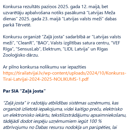
Konkursa rezultāts paziņos 2025. gada 12. maijā, bet
uzvarētāju apbalvošana notiks pasākumā “Latvijas Meža
dienas” 2025. gada 23. maijā “Latvijas valsts meži” dabas
parkā Tērvetē.
Konkursu organizē “Zaļā josta” sadarbībā ar “Latvijas valsts
meži”, “CleanR”, “BAO”, Valsts izglītības satura centru, “VEF
Rīga”, “SensusLab”, Elektrum, “LIDL Latvija” un Rīgas
Zooloģisko dārzu.
Ar pilno konkursa nolikumu var iepazīties
https://tirailatvijai.lv/wp-content/uploads/2024/10/Konkurss-
Tirai-Latvijai-2024-2025-NOLIKUMS-1.pdf
Par SIA “Zaļā josta”
“Zaļā josta” ir ražotāju atbildības sistēmas uzņēmums, kas
organizē izlietotā iepakojuma, videi kaitīgo preču, elektrisko
un elektronisko iekārtu, tekstilizstrādājumu apsaimniekošanu,
tādējādi dodot iespēju uzņēmumiem iegūt 100 %
atbrīvojumu no Dabas resursu nodokļa un parūpēties, lai