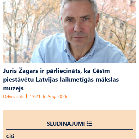
Juris Žagars ir pārliecināts, ka Cēsīm
piestāvētu Latvijas laikmetīgās mākslas
muzejs
Dzīves stils
19:21, 6. Aug, 2026
SLUDINĀJUMI
Citi