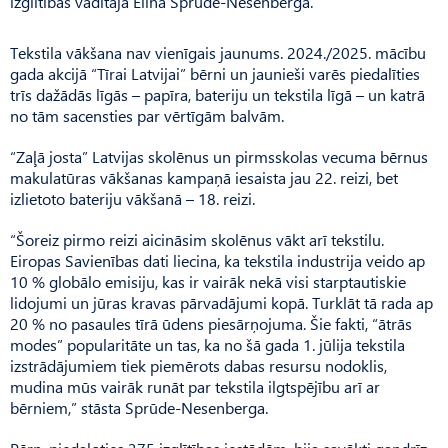
izglītības vadītāja Elīna Sprūde-Nesenberga.
Tekstila vākšana nav vienīgais jaunums. 2024./2025. mācību
gada akcijā “Tīrai Latvijai” bērni un jaunieši varēs piedalīties
trīs dažādās līgās – papīra, bateriju un tekstila līgā – un katrā
no tām sacensties par vērtīgām balvām.
“Zaļā josta” Latvijas skolēnus un pirmsskolas vecuma bērnus
makulatūras vākšanas kampaņā iesaista jau 22. reizi, bet
izlietoto bateriju vākšanā – 18. reizi.
“Šoreiz pirmo reizi aicināsim skolēnus vākt arī tekstilu.
Eiropas Savienības dati liecina, ka tekstila industrija veido ap
10 % globālo emisiju, kas ir vairāk nekā visi starptautiskie
lidojumi un jūras kravas pārvadājumi kopā. Turklāt tā rada ap
20 % no pasaules tīrā ūdens piesārņojuma. Šie fakti, “ātrās
modes” popularitāte un tas, ka no šā gada 1. jūlija tekstila
izstrādājumiem tiek piemērots dabas resursu nodoklis,
mudina mūs vairāk runāt par tekstila ilgtspējību arī ar
bērniem,” stāsta Sprūde-Nesenberga.