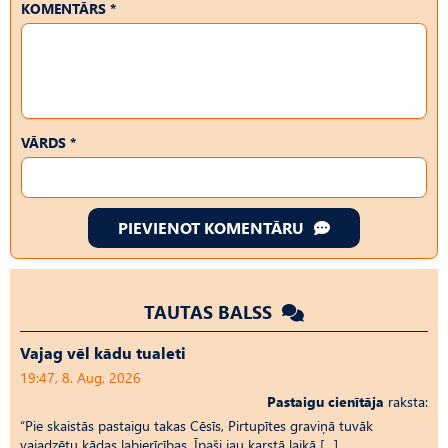
KOMENTĀRS *
VĀRDS *
PIEVIENOT KOMENTĀRU
TAUTAS BALSS
Vajag vēl kādu tualeti
19:47, 8. Aug, 2026
Pastaigu cienītāja
raksta:
“Pie skaistās pastaigu takas Cēsīs, Pirtupītes graviņā tuvāk
vajadzētu kādas labierīcības. Īpaši jau karstā laikā […]