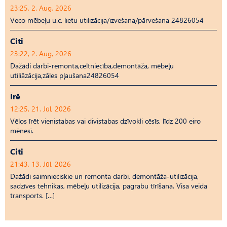
23:25, 2. Aug, 2026
Veco mēbeļu u.c. lietu utilizācija/izvešana/pārvešana 24826054
Citi
23:22, 2. Aug, 2026
Dažādi darbi-remonta,celtniecība,demontāža, mēbeļu
utiliāzācija,zāles pļaušana24826054
Īrē
12:25, 21. Jūl, 2026
Vēlos īrēt vienistabas vai divistabas dzīvokli cēsīs, līdz 200 eiro
mēnesī.
Citi
21:43, 13. Jūl, 2026
Dažādi saimnieciskie un remonta darbi, demontāža-utilizācija,
sadzīves tehnikas, mēbeļu utilizācija, pagrabu tīrīšana. Visa veida
transports. […]