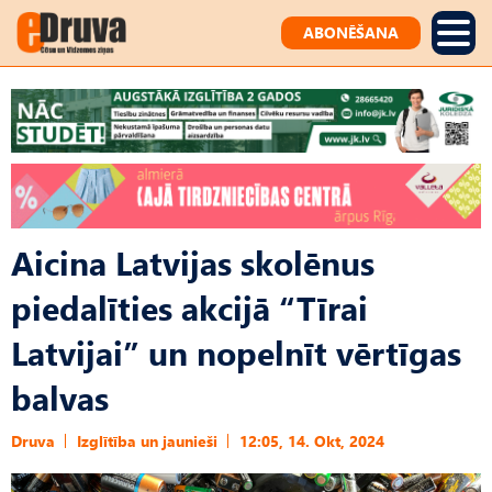
ABONĒŠANA
Aicina Latvijas skolēnus
piedalīties akcijā “Tīrai
Latvijai” un nopelnīt vērtīgas
balvas
Druva
Izglītība un jaunieši
12:05, 14. Okt, 2024