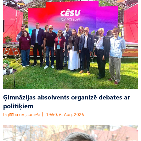
Ģimnāzijas absolvents organizē debates ar
politiķiem
Izglītība un jaunieši
19:50, 6. Aug, 2026