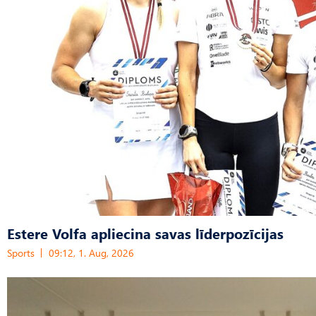
Estere Volfa apliecina savas līderpozīcijas
Sports
09:12, 1. Aug, 2026