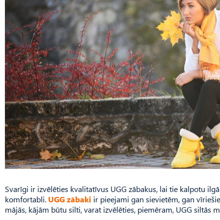
Svarīgi ir izvēlēties kvalitatīvus UGG zābakus, lai tie kalpotu ilg
komfortabli.
UGG zābaki
ir pieejami gan sievietēm, gan vīrieši
mājās, kājām būtu silti, varat izvēlēties, piemēram, UGG siltās m