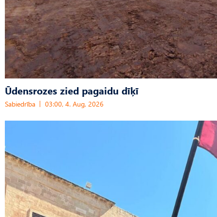
Ūdensrozes zied pagaidu dīķī
Sabiedrība
03:00, 4. Aug, 2026