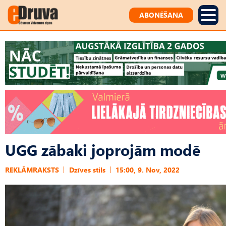
ABONĒŠANA
UGG zābaki joprojām modē
REKLĀMRAKSTS
Dzīves stils
15:00, 9. Nov, 2022