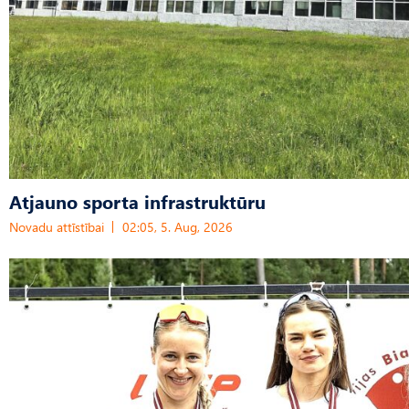
Atjauno sporta infrastruktūru
Novadu attīstībai
02:05, 5. Aug, 2026