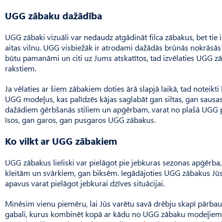
UGG zābaku dažādība
UGG zābaki vizuāli var nedaudz atgādināt filca zābakus, bet tie i
aitas vilnu. UGG visbiežāk ir atrodami dažādās brūnās nokrāsās un
būtu pamanāmi un citi uz Jums atskatītos, tad izvēlaties UGG zā
rakstiem.
Ja vēlaties ar šiem zābakiem doties ārā slapjā laikā, tad noteikti
UGG modeļus, kas palīdzēs kājas saglabāt gan siltas, gan sausas
dažādiem ģērbšanās stiliem un apģērbam, varat no plašā UGG p
īsos, gan garos, gan pusgaros UGG zābakus.
Ko vilkt ar UGG zābakiem
UGG zābakus lieliski var pielāgot pie jebkuras sezonas apģērba, j
kleitām un svārkiem, gan biksēm. Iegādājoties UGG zābakus Jūs 
apavus varat pielāgot jebkurai dzīves situācijai.
Minēsim vienu piemēru, lai Jūs varētu savā drēbju skapī pārbaud
gabali, kurus kombinēt kopā ar kādu no UGG zābaku modeļiem. D