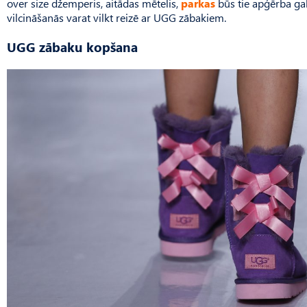
over size džemperis, aitādas mētelis,
parkas
būs tie apģērba gab
vilcināšanās varat vilkt reizē ar UGG zābakiem.
UGG zābaku kopšana