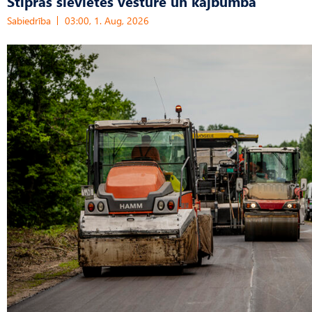
Stipras sievietes vēsturē un kājbumba
Sabiedrība
03:00, 1. Aug, 2026