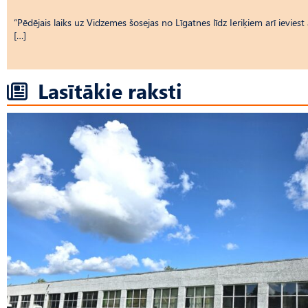
“Pēdējais laiks uz Vid­ze­mes šosejas no Līgatnes līdz Ieriķiem arī ievie
[…]
Lasītākie raksti