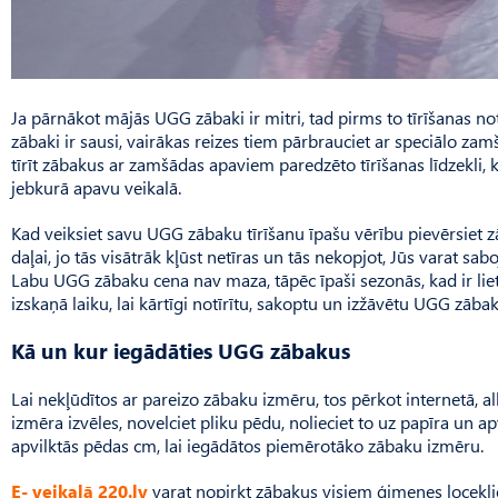
Ja pārnākot mājās UGG zābaki ir mitri, tad pirms to tīrīšanas note
zābaki ir sausi, vairākas reizes tiem pārbrauciet ar speciālo zamš
tīrīt zābakus ar zamšādas apaviem paredzēto tīrīšanas līdzekli, 
jebkurā apavu veikalā.
Kad veiksiet savu UGG zābaku tīrīšanu īpašu vērību pievērsie
daļai, jo tās visātrāk kļūst netīras un tās nekopjot, Jūs varat sab
Labu UGG zābaku cena nav maza, tāpēc īpaši sezonās, kad ir liet
izskaņā laiku, lai kārtīgi notīrītu, sakoptu un izžāvētu UGG zāba
Kā un kur iegādāties UGG zābakus
Lai nekļūdītos ar pareizo zābaku izmēru, tos pērkot internetā, al
izmēra izvēles, novelciet pliku pēdu, nolieciet to uz papīra un apv
apvilktās pēdas cm, lai iegādātos piemērotāko zābaku izmēru.
E- veikalā 220.lv
varat nopirkt zābakus visiem ģimenes locekļi