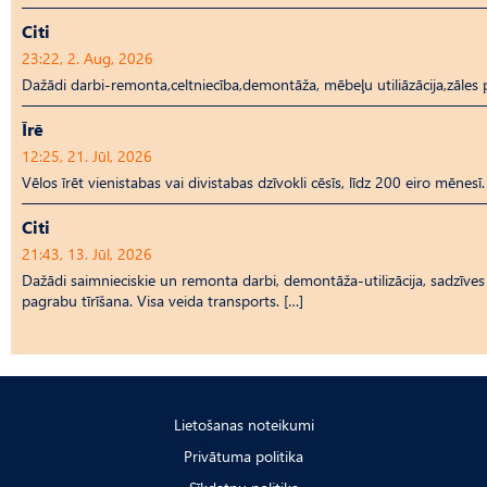
Citi
23:22, 2. Aug, 2026
Dažādi darbi-remonta,celtniecība,demontāža, mēbeļu utiliāzācija,zāl
Īrē
12:25, 21. Jūl, 2026
Vēlos īrēt vienistabas vai divistabas dzīvokli cēsīs, līdz 200 eiro mēnesī.
Citi
21:43, 13. Jūl, 2026
Dažādi saimnieciskie un remonta darbi, demontāža-utilizācija, sadzīves t
pagrabu tīrīšana. Visa veida transports. […]
Lietošanas noteikumi
Privātuma politika