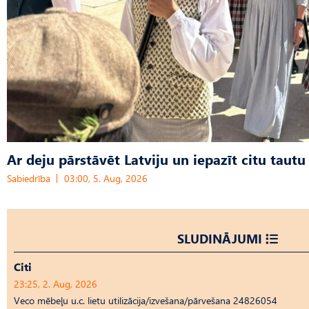
Ar deju pārstāvēt Latviju un iepazīt citu tautu
Sabiedrība
03:00, 5. Aug, 2026
SLUDINĀJUMI
Citi
23:25, 2. Aug, 2026
Veco mēbeļu u.c. lietu utilizācija/izvešana/pārvešana 24826054