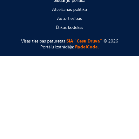
Sīkdatņu politika
Atcelšanas politika
Autortiesības
Ētikas kodekss
Visas tiesības paturētas
SIA "Cēsu Druva"
© 2026
Portālu izstrādāja:
RydelCode.