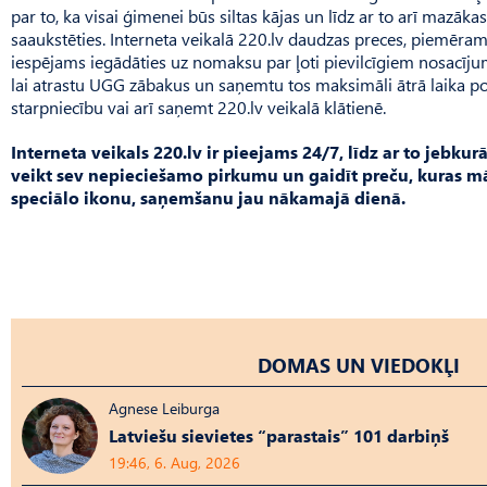
par to, ka visai ģimenei būs siltas kājas un līdz ar to arī mazākas
saaukstēties. Interneta veikalā 220.lv daudzas preces, piemēram
iespējams iegādāties uz nomaksu par ļoti pievilcīgiem nosacījum
lai atrastu UGG zābakus un saņemtu tos maksimāli ātrā laika p
starpniecību vai arī saņemt 220.lv veikalā klātienē.
Interneta veikals 220.lv ir pieejams 24/7, līdz ar to jebkur
veikt sev nepieciešamo pirkumu un gaidīt preču, kuras māj
speciālo ikonu, saņemšanu jau nākamajā dienā.
DOMAS UN VIEDOKĻI
Agnese Leiburga
Latviešu sievietes “parastais” 101 darbiņš
19:46, 6. Aug, 2026