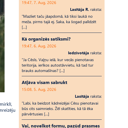
19:47, 7. Aug, 2026
Lasītāja R.
raksta:
“Mazliet taču jāapdomā, kā tiksi laukā no
meža, pirms tajā ej. Saka, ka šogad palīdzēt
[…]
Kā organizēs satiksmi?
19:47, 6. Aug, 2026
Iedzīvotāja
raksta:
“Ja Cēsīs, Vaļņu ielā, kur vecās pienotavas
teritorija, ierīkos autostāvvietu, kā tad tur
brauks automašīnas? […]
Atļāva visam sabrukt
15:08, 5. Aug, 2026
Lasītāja
raksta:
“Labi, ka beidzot kādreizējai Cēsu pienotavai
mirklī,
būs cits saimnieks. Žēl skatīties, kā tā ēka
nreizēju
pārvērtusies […]
Vai, novelkot formu, pazūd prasmes