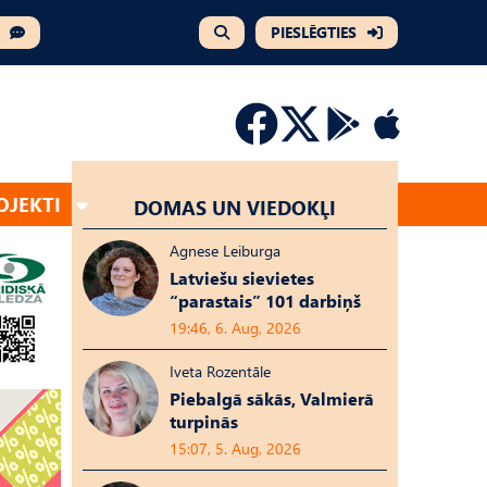
PIESLĒGTIES
OJEKTI
DOMAS UN VIEDOKĻI
Agnese Leiburga
Latviešu sievietes
“parastais” 101 darbiņš
19:46, 6. Aug, 2026
Iveta Rozentāle
Piebalgā sākās, Valmierā
turpinās
15:07, 5. Aug, 2026