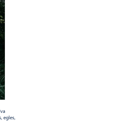
īva
, egles,