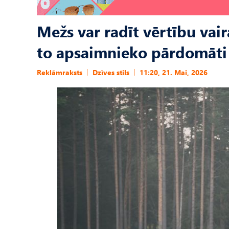
Mežs var radīt vērtību vairā
to apsaimnieko pārdomāti
Reklāmraksts
Dzīves stils
11:20, 21. Mai, 2026