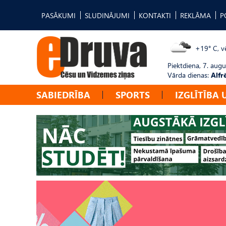
PASĀKUMI
SLUDINĀJUMI
KONTAKTI
REKLĀMA
P
+19° C, vē
Piektdiena, 7. augu
Vārda dienas:
Alfr
SABIEDRĪBA
SPORTS
IZGLĪTĪBA 