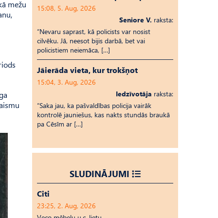
 kā mežu
15:08, 5. Aug, 2026
anu,
Seniore V.
raksta:
“Nevaru saprast, kā policists var nosist
cilvēku. Jā, neesot bijis darbā, bet vai
policistiem neiemāca, […]
riods
Jāierāda vieta, kur trokšņot
15:04, 3. Aug, 2026
Iedzīvotāja
raksta:
īga
gaismu
“Saka jau, ka pašvaldības policija vairāk
kontrolē jauniešus, kas nakts stundās braukā
pa Cēsīm ar […]
SLUDINĀJUMI
Citi
23:25, 2. Aug, 2026
Veco mēbeļu u.c. lietu