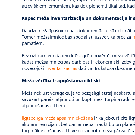
atsevišķiem lēmumiem, kas tiek pieņemti tikai tad, ka
Kāpēc meža inventarizācija un dokumentācija ir 
Daudzi meža īpašnieki par dokumentāciju sāk domāt ti
Tomēr mežsaimniecības speciālisti uzsver, ka precīza
m
pamatiem.
Bez uzticamiem datiem kļūst grūti novērtēt meža vērtīb
kādas mežsaimniecības darbības ir ekonomiski izdevīgā
novecojuši
inventarizācijas
dati vai trūkstoša dokume
Meža vērtība ir apgūstama cikliski
Mežs nekļūst vērtīgāks, ja to bezgalīgi atstāj neskartu 
savukārt pareizi atjaunoti un kopti meži turpina radīt 
atjaunošanas cikliem.
Ilgtspējīga meža apsaimniekošana
ir kā jebkurš cits i
akūtām reakcijām, bet gan ar nepārtrauktību un plāno
turpmākie ciršanas cikli veido vienotu meža pārvaldīb