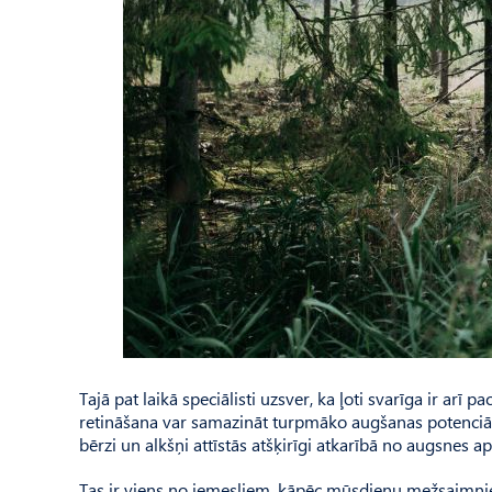
Tajā pat laikā speciālisti uzsver, ka ļoti svarīga ir arī
retināšana var samazināt turpmāko augšanas potenciāl
bērzi un alkšņi attīstās atšķirīgi atkarībā no augsnes
Tas ir viens no iemesliem, kāpēc mūsdienu mežsaimniec