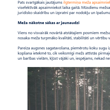
Pats svarīgākais jautājums
ilgtermiņa meža apsaimni
visefektīvāk apsaimniekot laika gaitā. Mūsdienu mežsai
juridisko skaidrību un izpratni par nodokļu un īpašum
Meža nākotne sākas ar jaunaudzi
Viens no visvairāk novārtā atstātajiem posmiem mežsai
nosaka meža turpmāko kvalitāti, stabilitāti un vērtību v
Pareiza augsnes sagatavošana, piemērotu koku sugu izv
kopšana ietekmē to, cik veiksmīgi mežs attīstās pirmajo
un barības vielām, kļūst vājāki un, iespējams, nekad n