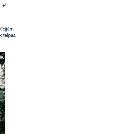
īga.
tīcijām
 telpas,