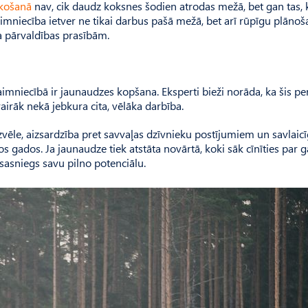
ekošanā
nav, cik daudz koksnes šodien atrodas mežā, bet gan tas,
mniecība ietver ne tikai darbus pašā mežā, bet arī rūpīgu plānoš
a pārvaldības prasībām.
mniecībā ir jaunaudzes kopšana. Eksperti bieži norāda, ka šis pe
airāk nekā jebkura cita, vēlāka darbība.
ēle, aizsardzība pret savvaļas dzīvnieku postījumiem un savlaic
s gados. Ja jaunaudze tiek atstāta novārtā, koki sāk cīnīties par 
esasniegs savu pilno potenciālu.