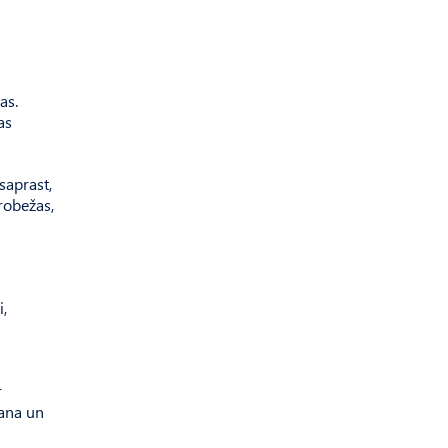
as.
as
saprast,
robežas,
i,
r
šana un