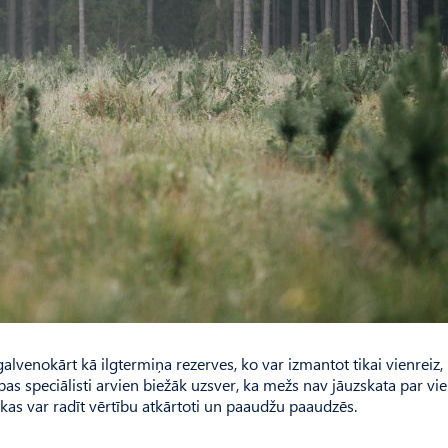
venokārt kā ilgtermiņa rezerves, ko var izmantot tikai vienreiz, 
bas speciālisti arvien biežāk uzsver, ka mežs nav jāuzskata par vie
kas var radīt vērtību atkārtoti un paaudžu paaudzēs.