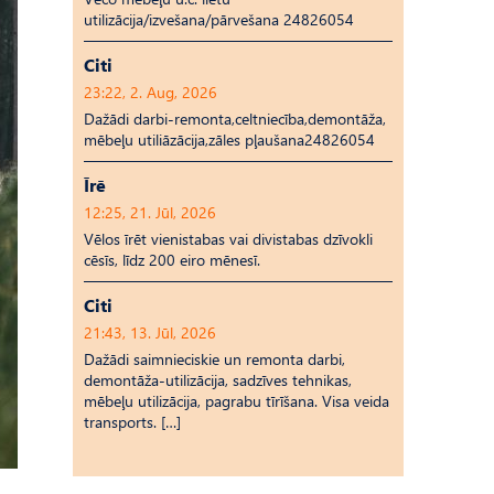
utilizācija/izvešana/pārvešana 24826054
Citi
23:22, 2. Aug, 2026
Dažādi darbi-remonta,celtniecība,demontāža,
mēbeļu utiliāzācija,zāles pļaušana24826054
Īrē
12:25, 21. Jūl, 2026
Vēlos īrēt vienistabas vai divistabas dzīvokli
cēsīs, līdz 200 eiro mēnesī.
Citi
21:43, 13. Jūl, 2026
Dažādi saimnieciskie un remonta darbi,
demontāža-utilizācija, sadzīves tehnikas,
mēbeļu utilizācija, pagrabu tīrīšana. Visa veida
transports. […]