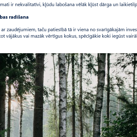
ti ir nekvalitatīvi, kļūdu labošana vēlāk kļūst dārga un laikietilp
ības radīšana
ar zaudējumiem, taču patiesībā tā ir viena no svarīgākajām inves
ot vājākus vai mazāk vērtīgus kokus, spēcīgākie koki iegūst vairāk