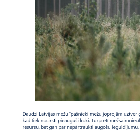
Daudzi Latvijas mežu īpašnieki mežu joprojām uztver gal
kad tiek nocirsti pieauguši koki. Turpretī mežsaimniecī
resursu, bet gan par nepārtraukti augošu ieguldījumu, 