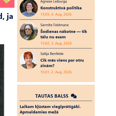
Agnese Leiburga
Konstruktīvā politika
, ja
15:05, 4. Aug, 2026
Sarmīte Feldmane
Šodienas nākotne — tik
tālu nu esam
15:02, 3. Aug, 2026
Sallija Benfelde
Cik mēs viens par otru
zinām?
15:01, 2. Aug, 2026
TAUTAS BALSS
Laikam kļūstam vieglprātīgāki.
Apmaldamies mežā