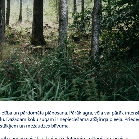
 pacietība un pārdomāta plānošana. Pārāk agra, vēla vai pārāk intens
u. Dažādām koku sugām ir nepieciešama atšķirīga pieeja. Priedes
 apstākļiem un mežaudzes blīvuma.
ība arvien vairāk paļaujas uz ilgtermiņa plānošanu, nevis uz