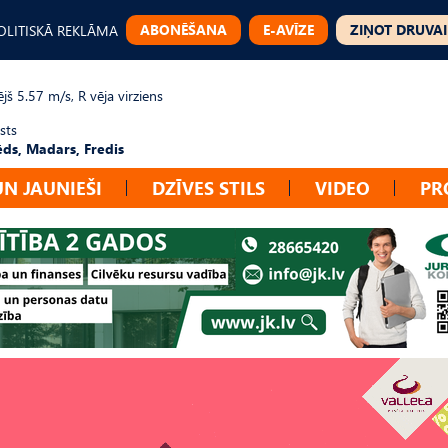
ABONĒŠANA
E-AVĪZE
ZIŅOT DRUVAI
OLITISKĀ REKLĀMA
jš 5.57 m/s, R vēja virziens
sts
ēds, Madars, Fredis
UN JAUNIEŠI
DZĪVES STILS
VIDEO
PR