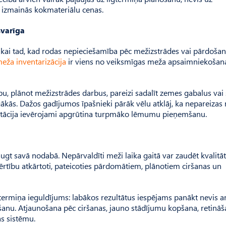
d izmainās kokmateriālu cenas.
svarīga
kai tad, kad rodas nepieciešamība pēc mežizstrādes vai pārdošan
eža inventarizācija
ir viens no veiksmīgas meža apsaimniekošan
u, plānot mežizstrādes darbus, pareizi sadalīt zemes gabalus vai 
kās. Dažos gadījumos īpašnieki pārāk vēlu atklāj, ka nepareizas 
ntācija ievērojami apgrūtina turpmāko lēmumu pieņemšanu.
augt savā nodabā. Nepārvaldīti meži laika gaitā var zaudēt kvalitāt
vērtību atkārtoti, pateicoties pārdomātiem, plānotiem ciršanas un
lgtermiņa ieguldījums: labākos rezultātus iespējams panākt nevis a
šanu. Atjaunošana pēc ciršanas, jauno stādījumu kopšana, retinā
as sistēmu.