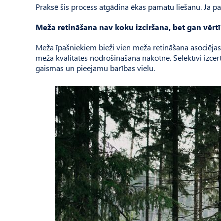
Praksē šis process atgādina ēkas pamatu liešanu. Ja pama
Meža retināšana nav koku izciršana, bet gan vērt
Meža īpašniekiem bieži vien meža retināšana asociējas 
meža kvalitātes nodrošināšanā nākotnē. Selektīvi izcērt
gaismas un pieejamu barības vielu.