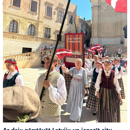
Ar deju pārstāvēt Latviju un iepazīt citu