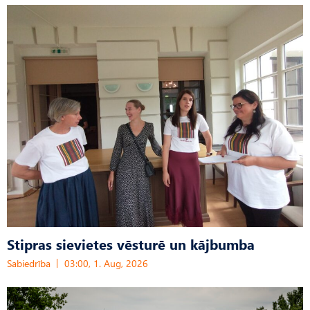
Stipras sievietes vēsturē un kājbumba
Sabiedrība
03:00, 1. Aug, 2026