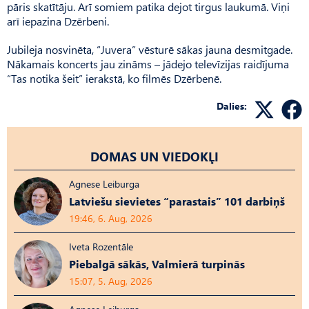
pāris skatītāju. Arī somiem patika dejot tirgus laukumā. Viņi
arī iepazina Dzērbeni.
Jubileja nosvinēta, “Juvera” vēsturē sākas jauna desmitgade.
Nākamais koncerts jau zināms – jādejo televīzijas raidījuma
“Tas notika šeit” ierakstā, ko filmēs Dzērbenē.
Dalies:
DOMAS UN VIEDOKĻI
Agnese Leiburga
Latviešu sievietes “parastais” 101 darbiņš
19:46, 6. Aug, 2026
Iveta Rozentāle
Piebalgā sākās, Valmierā turpinās
15:07, 5. Aug, 2026