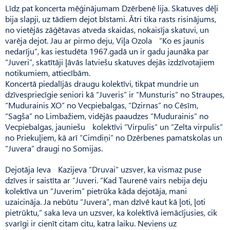
Līdz pat koncerta mēģinājumam Dzērbenē lija. Skatuves dēļi
bija slapji, uz tādiem dejot bīstami. Ātri tika rasts risinājums,
no vietējās zāģētavas atveda skaidas, nokaisīja skatuvi, un
varēja dejot. Jau ar pirmo deju, Viļa Ozola “Ko es jaunis
nedarīju”, kas iestudēta 1967.gadā un ir gadu jaunāka par
“Juveri”, skatītāji ļāvās latviešu skatuves dejās izdzīvotajiem
notikumiem, attiecībām.
Koncertā piedalījās draugu kolektīvi, tikpat mundrie un
dzīvespriecīgie seniori kā “Ju­veris” ir “Munsturis” no Straupes,
“Mudurainis XO” no Vecpiebalgas, “Dzirnas” no Cēsīm,
“Sagša” no Limbažiem, vidējās paaudzes “Mudurainis” no
Vecpiebalgas, jauniešu kolektīvi “Virpulis” un “Zelta virpulis”
no Priekuļiem, kā arī “Cimdiņi” no Dzērbenes pamatskolas un
“Juvera” draugi no Somijas.
Dejotāja Ieva Kazijeva “Druvai” uzsver, ka vismaz puse
dzīves ir sais­tīta ar “Juveri. “Kad Taurenē vairs nebija deju
kolektīva un “Juverim” pietrūka kāda dejotāja, mani
uzaicināja. Ja nebūtu “Juvera”, man dzīvē kaut kā ļoti, ļoti
pietrūktu,” saka Ieva un uzsver, ka kolektīvā iemācījusies, cik
svarīgi ir cienīt citam citu, katra laiku. Neviens uz