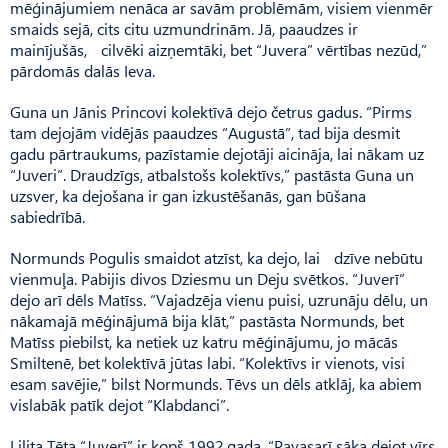
mēģinājumiem nenāca ar savām problēmām, visiem vienmēr
smaids sejā, cits citu uzmundrinām. Jā, paaudzes ir
mainījušās, cilvēki aizņemtāki, bet “Juvera” vērtības nezūd,”
pārdomās dalās Ieva.
Guna un Jānis Princovi kolektīvā dejo četrus gadus. “Pirms
tam dejojām vidējās paaudzes “Augustā”, tad bija desmit
gadu pārtraukums, pazīstamie dejotāji aicināja, lai nākam uz
“Juveri”. Draudzīgs, atbalstošs kolektīvs,” pastāsta Guna un
uzsver, ka dejošana ir gan izkustēšanās, gan būšana
sabiedrībā.
Normunds Pogulis smaidot atzīst, ka dejo, lai dzīve nebūtu
vienmuļa. Pabijis divos Dzies­mu un Deju svētkos. “Ju­verī”
dejo arī dēls Matīss. “Va­ja­dzēja vienu puisi, uzrunāju dēlu, un
nākamajā mēģinājumā bija klāt,” pastāsta Normunds, bet
Matīss piebilst, ka netiek uz katru mēģinājumu, jo mācās
Smiltenē, bet kolektīvā jūtas labi. “Kolektīvs ir vienots, visi
esam savējie,” bilst Normunds. Tēvs un dēls atklāj, ka abiem
vislabāk patīk dejot “Klabdan­ci”.
Lilita Tēta “Juverī” ir kopš 1992.gada. “Pavasarī sāka dejot vīrs,