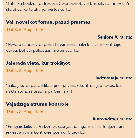
“Labi, ka beidzot kādreizējai Cēsu pienotavai būs cits saimnieks. Žēl
skatīties, kā tā ēka pārvērtusies […]
Vai, novelkot formu, pazūd prasmes
15:08, 5. Aug, 2026
Seniore V.
raksta:
“Nevaru saprast, kā policists var nosist cilvēku. Jā, neesot bijis
darbā, bet vai policistiem neiemāca, […]
Jāierāda vieta, kur trokšņot
15:04, 3. Aug, 2026
Iedzīvotāja
raksta:
“Saka jau, ka pašvaldības policija vairāk kontrolē jauniešus, kas
nakts stundās braukā pa Cēsīm ar […]
Vajadzīga ātruma kontrole
15:04, 2. Aug, 2026
Autovadītājs
raksta:
“Pēdējais laiks uz Vid­ze­mes šosejas no Līgatnes līdz Ieriķiem arī
ieviest ātruma kontroles posmu. Citādi […]