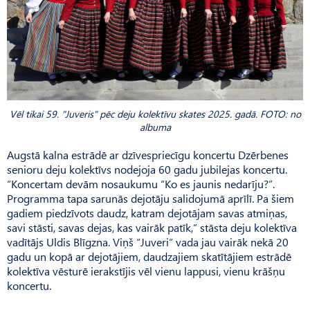
Vēl tikai 59. "Juveris" pēc deju kolektīvu skates 2025. gadā. FOTO: no
albuma
Augstā kalna estrādē ar dzīvespriecīgu koncertu Dzēr­benes
senioru deju kolektīvs nodejoja 60 gadu jubilejas koncertu.
“Koncertam devām nosaukumu “Ko es jaunis nedarīju?”.
Programma tapa sarunās dejotāju salidojumā aprīlī. Pa šiem
gadiem piedzīvots daudz, katram dejotājam savas atmiņas,
savi stāsti, savas dejas, kas vairāk patīk,” stāsta deju kolektīva
vadītājs Uldis Blīgzna. Viņš “Juveri” vada jau vairāk nekā 20
gadu un kopā ar dejotājiem, daudzajiem skatītājiem estrādē
kolektīva vēsturē ierakstījis vēl vienu lappusi, vienu krāšņu
koncertu.