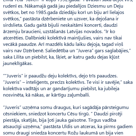
rudenī es. Nākamajā gadā jau piedalījos Dziesmu un Deju
svētkos, bet no 1985.gada dziedāju korī un biju arī lielajos
svētkos,” pastāsta dzērbeniete un uzsver, ka dejošana ir
sirdslieta. Gadu gaitā bijuši neskaitāmi koncerti, daudzi
ārzemju braucieni, uzstāšanās Latvijas novados. “Ir ko
atcerēties. Dalībnieki kolektīvā mainījušies, vairs nav tikai
vecākā paaudze. Arī mazdēls kādu laiku dejoja, tagad viņš
vairs nav Dzērbenē. Saliedētība un “Juvera” gars saglabājies,”
saka Lilita un piebilst, ka, šķiet, ar katru gadu dejas kļūst
jauneklīgākas.
““Juveris” ir paaudžu deju kolektīvs, dejo trīs paaudzes.
“Juveris” – inteliģents, precīzs kolektīvs. Te visi ir savējie,” saka
kolektīva vadītājs un ar gandarījumu piebilst, ka jubileja
nosvinēta, kā nākas, ar kārtīgu zaļumballi.
“Juveris” uzņēma somu draugus, kuri sagādāja pārsteigumu
cēsniekiem, sniedzot koncertu Cēsu tirgū. “ Daudzi pircēji
piestāja, skatījās, bija ļoti jauka gaisotne. Tirgus vadība
atsaucīgi uzņēma,” pastāsta Uldis un atceras, ka pirms gadiem
somu draugi sniedza koncertu Rožu laukumā un bija vien