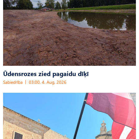
Ūdensrozes zied pagaidu dīķī
Sabiedrība
03:00, 4. Aug, 2026