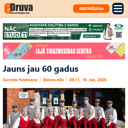
ABONĒŠANA
Jauns jau 60 gadus
Sarmīte Feldmane
Dzīves stils
08:11, 19. Jūn, 2026