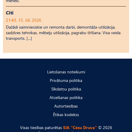
mēnesī.
Citi
21:43, 13. Jūl, 2026
Dažādi saimnieciskie un remonta darbi, demontāža-utilizācija,
sadzīves tehnikas, mēbeļu utilizācija, pagrabu tīrīšana. Visa veida
transports. […]
Lietošanas noteikumi
Privātuma politika
Sīkdatņu politika
Atcelšanas politika
Autortiesības
Ētikas kodekss
Visas tiesības paturētas
SIA "Cēsu Druva"
© 2026