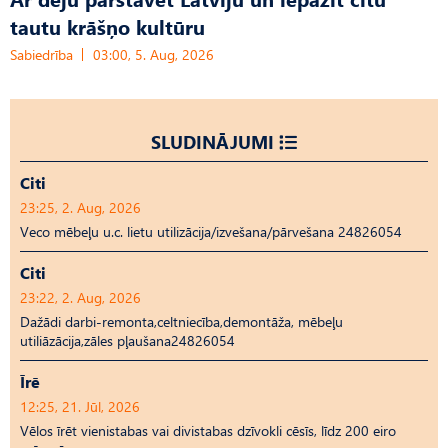
tautu krāšņo kultūru
Sabiedrība
03:00, 5. Aug, 2026
SLUDINĀJUMI
Citi
23:25, 2. Aug, 2026
Veco mēbeļu u.c. lietu utilizācija/izvešana/pārvešana 24826054
Citi
23:22, 2. Aug, 2026
Dažādi darbi-remonta,celtniecība,demontāža, mēbeļu
utiliāzācija,zāles pļaušana24826054
Īrē
12:25, 21. Jūl, 2026
Vēlos īrēt vienistabas vai divistabas dzīvokli cēsīs, līdz 200 eiro