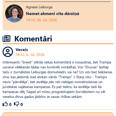
Agnese Leiburga
Nemet akmeni cita dārziņā
14:16, 30. Jūl, 2026
Komentāri
Vecais
18:32, 6. Jūl, 2026
Interesanti: "brexit" sliktās sekas komentārā ir nosauktas, bet Trampa
uzvarai vēlēšanās tādas nav konkrēti norādītas. Visi "Druvas" lasītāji
taču ir žurnālistes Leiburgas domubiedri, vai ne? Un viņi bez teikšanas
zina, kas jādomā, kad atskan vārds "Tramps" :) Starp citu - Trampu
nevis "pārvēlēja", bet ievēlēja pēc reti riebīgas nomelnošanas un
juridiskas vajāšanas kampaņas. Es pat teiktu, ka ievēlēja tieši šīs
kampaņas dēļ. Tagad arī mūsu progresīvajiem žurnālistiem nu vēl
veselus divus gadus jādzīvo ar savas rīcības sekām.
0
0