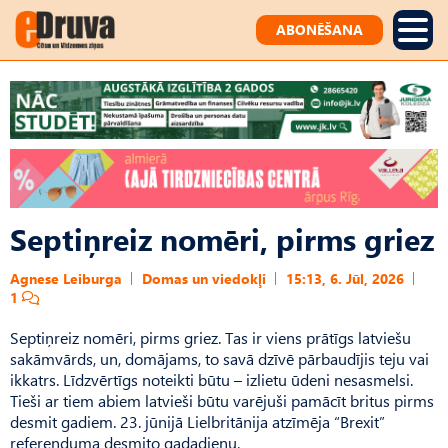
ABONĒŠANA
Septiņreiz nomēri, pirms griez
Agnese Leiburga
Domas un viedokļi
15:13, 6. Jūl, 2026
1
Septiņreiz nomēri, pirms griez. Tas ir viens prātīgs latviešu
sakāmvārds, un, domājams, to savā dzīvē pārbaudījis teju vai
ikkatrs. Līdzvērtīgs noteikti būtu – izlietu ūdeni nesasmelsi.
Tieši ar tiem abiem latvieši būtu varējuši pamācīt britus pirms
desmit gadiem. 23. jūnijā Lielbritānija atzīmēja “Brexit”
referenduma desmito gadadienu.