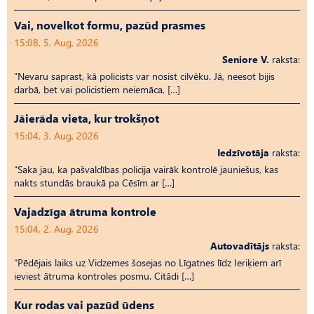
Vai, novelkot formu, pazūd prasmes
15:08, 5. Aug, 2026
Seniore V.
raksta:
“Nevaru saprast, kā policists var nosist cilvēku. Jā, neesot bijis
darbā, bet vai policistiem neiemāca, […]
Jāierāda vieta, kur trokšņot
15:04, 3. Aug, 2026
Iedzīvotāja
raksta:
“Saka jau, ka pašvaldības policija vairāk kontrolē jauniešus, kas
nakts stundās braukā pa Cēsīm ar […]
Vajadzīga ātruma kontrole
15:04, 2. Aug, 2026
Autovadītājs
raksta:
“Pēdējais laiks uz Vid­ze­mes šosejas no Līgatnes līdz Ieriķiem arī
ieviest ātruma kontroles posmu. Citādi […]
Kur rodas vai pazūd ūdens