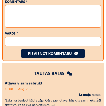
KOMENTĀRS *
VĀRDS *
PIEVIENOT KOMENTĀRU
TAUTAS BALSS
Atļāva visam sabrukt
15:08, 5. Aug, 2026
Lasītāja
raksta:
“Labi, ka beidzot kādreizējai Cēsu pienotavai būs cits saimnieks. Žēl
skatīties, kā tā ēka pārvērtusies […]