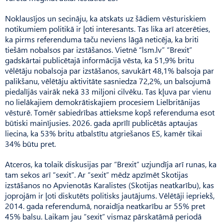
Noklausījos un secināju, ka atskats uz šādiem vēsturiskiem
notikumiem politikā ir ļoti interesants. Tas lika arī atcerēties,
ka pirms referenduma taču neviens lāgā neticēja, ka briti
tiešām nobalsos par izstāšanos. Vietnē “lsm.lv” “Brexit”
gadskārtai publicētajā informācijā vēsta, ka 51,9% britu
vēlētāju nobalsoja par izstāšanos, savukārt 48,1% balsoja par
palikšanu, vēlētāju aktivitāte sasniedza 72,2%, un balsojumā
piedalījās vairāk nekā 33 miljoni cilvēku. Tas kļuva par vienu
no lielākajiem demokrātiskajiem procesiem Lielbritānijas
vēsturē. Tomēr sabiedrības attieksme kopš referenduma esot
būtiski mainījusies. 2026. gada aprīlī publicētās aptaujas
liecina, ka 53% britu atbalstītu atgriešanos ES, kamēr tikai
34% būtu pret.
Atceros, ka tolaik diskusijas par “Brexit” uzjundīja arī runas, ka
tam sekos arī “sexit”. Ar “sexit” mēdz apzīmēt Skotijas
izstāšanos no Apvienotās Kara­listes (Skotijas neatkarību), kas
joprojām ir ļoti diskutēts politisks jautājums. Vēlētāji iepriekš,
2014. gada referendumā, noraidīja neatkarību ar 55% pret
45% balsu. Laikam jau “sexit” vismaz pārskatāmā periodā