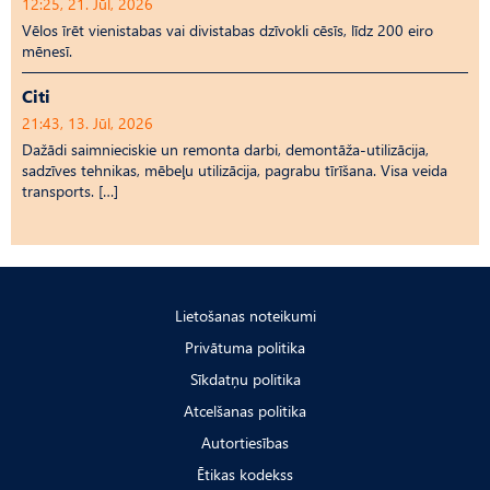
12:25, 21. Jūl, 2026
Vēlos īrēt vienistabas vai divistabas dzīvokli cēsīs, līdz 200 eiro
mēnesī.
Citi
21:43, 13. Jūl, 2026
Dažādi saimnieciskie un remonta darbi, demontāža-utilizācija,
sadzīves tehnikas, mēbeļu utilizācija, pagrabu tīrīšana. Visa veida
transports. […]
Lietošanas noteikumi
Privātuma politika
Sīkdatņu politika
Atcelšanas politika
Autortiesības
Ētikas kodekss