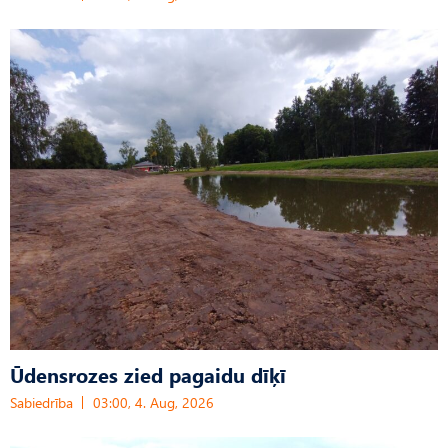
Ūdensrozes zied pagaidu dīķī
Sabiedrība
03:00, 4. Aug, 2026