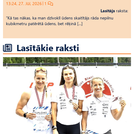
13:24, 27. Jūl, 2026
1
Lasītājs
raksta:
“Kā tas nākas, ka man dzīvoklī ūdens skaitītājs rāda nepilnu
kubikmetru patērētā ūdens, bet rēķinā […]
Lasītākie raksti