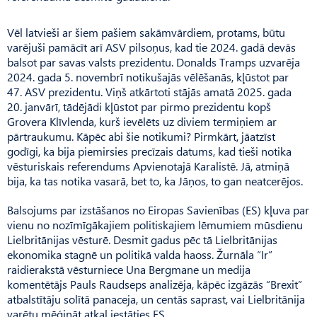
Vēl latvieši ar šiem pašiem sakāmvārdiem, protams, būtu
varējuši pamācīt arī ASV pilsoņus, kad tie 2024. gadā devās
balsot par savas valsts prezidentu. Donalds Tramps uzvarēja
2024. gada 5. novembrī notikušajās vēlēšanās, kļūstot par
47. ASV prezidentu. Viņš atkārtoti stājās amatā 2025. gada
20. janvārī, tādējādi kļūstot par pirmo prezidentu kopš
Grovera Klīvlenda, kurš ievēlēts uz diviem termiņiem ar
pārtraukumu. Kāpēc abi šie notikumi? Pirmkārt, jāatzīst
godīgi, ka bija piemirsies precīzais datums, kad tieši notika
vēsturiskais referendums Apvienotajā Karalistē. Jā, atmiņā
bija, ka tas notika vasarā, bet to, ka Jāņos, to gan neatcerējos.
Balsojums par izstāšanos no Eiropas Savienības (ES) kļuva par
vienu no nozīmīgākajiem politiskajiem lēmumiem mūsdienu
Lielbritānijas vēsturē. Desmit gadus pēc tā Lielbritānijas
ekonomika stagnē un politikā valda haoss. Žurnāla “Ir”
raidierakstā vēsturniece Una Bergmane un medija
komentētājs Pauls Raudseps analizēja, kāpēc izgāzās “Brexit”
atbalstītāju solītā panaceja, un centās saprast, vai Lielbritānija
varētu mēģināt atkal iestāties ES.