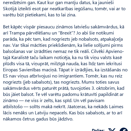
neredzēsim gan. Kaut kur gan manīju datus, ka jaunieši
Skotijā izteikti esot par neatkarības iegūšanu, tomēr, vai ar to
varētu būt pietiekami, kas to lai zina.
Bet kāpēc vispār piesaucu zināmos latviešu sakāmvārdus, kā
arī Trampa pārvēlēšanu un “Brexit”? Jo abi šie notikumi
parāda, ka pēc tam, kad nogriezts jeb nobalsots, atpakaļceļa
nav. Var tikai mācīties priekšdienām, ka lielie solījumi pirms
balsošanas var izrādīties nemaz ne tik reāli. Cilvēki Apvieno­
tajā Karalistē taču laikam noticēja, ka nu tik viņu valsts kasē
plūdīs visa tā, viņuprāt, milzīgā nauda, kas līdz tam iekritusi
Eiropas Savienības maciņā. Tāpat ir izrādījies, ka izstāšanās no
ES nav viņus atbrīvojusi no imigrantiem. Tomēr, kas nu reiz
nogriezts (jeb sabalsots), tas nogriezts. Mums toties savus
sakāmvārdus vērts paturēt prātā, tuvojoties 3. oktobrim, kad
būs jāiet balsot. Te vēl varētu padomu krātuvīti papildināt ar
zināmo — ne viss ir zelts, kas spīd. Un vēl pavisam
atbilstošo — solīts makā nekrīt. Jāatceras, ka nekāds Laimes
lācis nenāks un Latviju nepacels. Kas būs sabalsots, ar to arī
nākamos četrus gadus būs jādzīvo.
Dalies: