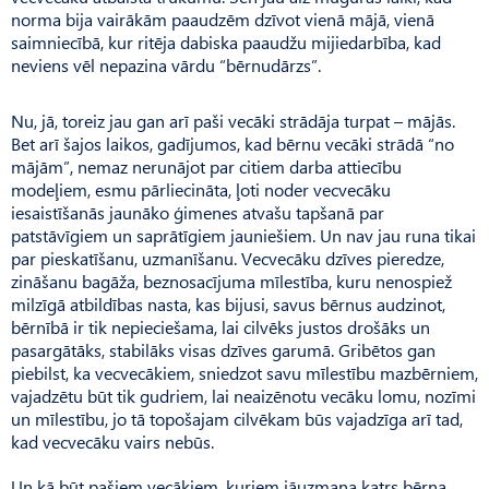
norma bija vairākām paaudzēm dzīvot vienā mājā, vienā
saimniecībā, kur ritēja dabiska paaudžu mijiedarbība, kad
neviens vēl nepazina vārdu “bērnudārzs”.
Nu, jā, toreiz jau gan arī paši vecāki strādāja turpat – mājās.
Bet arī šajos laikos, gadījumos, kad bērnu vecāki strādā “no
mājām”, nemaz nerunājot par citiem darba attiecību
modeļiem, esmu pārliecināta, ļoti noder vecvecāku
iesaistīšanās jaunāko ģimenes atvašu tapšanā par
patstāvīgiem un saprātīgiem jauniešiem. Un nav jau runa tikai
par pieskatīšanu, uzmanīšanu. Vecvecāku dzīves pieredze,
zināšanu bagāža, beznosacījuma mīlestība, kuru nenospiež
milzīgā atbildības nasta, kas bijusi, savus bērnus audzinot,
bērnībā ir tik nepieciešama, lai cilvēks justos drošāks un
pasargātāks, stabilāks visas dzīves garumā. Gribētos gan
piebilst, ka vecvecākiem, sniedzot savu mīlestību mazbērniem,
vajadzētu būt tik gudriem, lai neaizēnotu vecāku lomu, nozīmi
un mīlestību, jo tā topošajam cilvēkam būs vajadzīga arī tad,
kad vecvecāku vairs nebūs.
Un kā būt pašiem vecākiem, kuriem jāuzmana katrs bērna