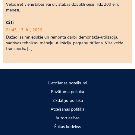
Vēlos īrēt vienistabas vai divistabas dzīvokli cēsīs, līdz 200 eiro
mēnesī.
Citi
21:43, 13. Jūl, 2026
Dažādi saimnieciskie un remonta darbi, demontāža-utilizācija,
sadzīves tehnikas, mēbeļu utilizācija, pagrabu tīrīšana. Visa veida
transports. […]
Lietošanas noteikumi
Privātuma politika
Sīkdatņu politika
Atcelšanas politika
Autortiesības
Ētikas kodekss