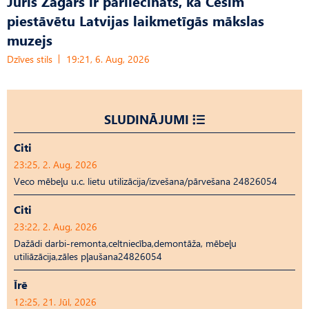
Juris Žagars ir pārliecināts, ka Cēsīm
piestāvētu Latvijas laikmetīgās mākslas
muzejs
Dzīves stils
19:21, 6. Aug, 2026
SLUDINĀJUMI
Citi
23:25, 2. Aug, 2026
Veco mēbeļu u.c. lietu utilizācija/izvešana/pārvešana 24826054
Citi
23:22, 2. Aug, 2026
Dažādi darbi-remonta,celtniecība,demontāža, mēbeļu
utiliāzācija,zāles pļaušana24826054
Īrē
12:25, 21. Jūl, 2026