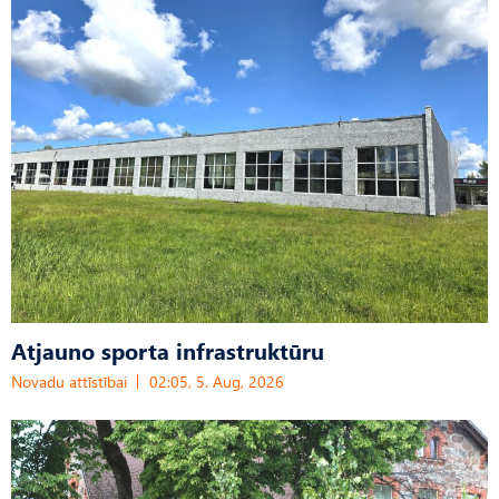
Atjauno sporta infrastruktūru
Novadu attīstībai
02:05, 5. Aug, 2026