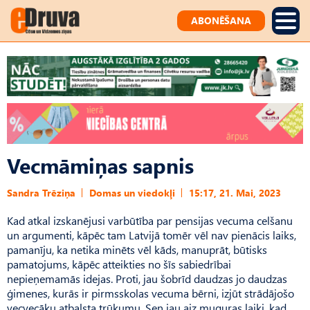
ABONĒŠANA
Vecmāmiņas sapnis
Sandra Trēziņa
Domas un viedokļi
15:17, 21. Mai, 2023
Kad atkal izskanējusi varbūtība par pensijas vecuma celšanu
un argumenti, kāpēc tam Latvijā tomēr vēl nav pienācis laiks,
pamanīju, ka netika minēts vēl kāds, manuprāt, būtisks
pamatojums, kāpēc atteikties no šīs sabiedrībai
nepieņemamās idejas. Proti, jau šobrīd daudzas jo daudzas
ģimenes, kurās ir pirmsskolas vecuma bērni, izjūt strādājošo
vecvecāku atbalsta trūkumu. Sen jau aiz muguras laiki, kad