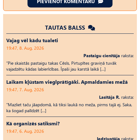
PIEVIENOT KOMENTĀRU
TAUTAS BALSS
Vajag vēl kādu tualeti
19:47, 8. Aug, 2026
Pastaigu cienītāja
raksta:
“Pie skaistās pastaigu takas Cēsīs, Pirtupītes graviņā tuvāk
vajadzētu kādas labierīcības. Īpaši jau karstā laikā […]
Laikam kļūstam vieglprātīgāki. Apmaldamies mežā
19:47, 7. Aug, 2026
Lasītāja R.
raksta:
“Mazliet taču jāapdomā, kā tiksi laukā no meža, pirms tajā ej. Saka,
ka šogad palīdzēt […]
Kā organizēs satiksmi?
19:47, 6. Aug, 2026
Iedzīvotāja
raksta: