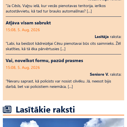
“Ja Cēsīs, Vaļņu ielā, kur vecās pienotavas teritorija, ierīkos
autostāvvietu, kā tad tur brauks automašīnas? […]
Atļāva visam sabrukt
15:08, 5. Aug, 2026
Lasītāja
raksta:
“Labi, ka beidzot kādreizējai Cēsu pienotavai būs cits saimnieks. Žēl
skatīties, kā tā ēka pārvērtusies […]
Vai, novelkot formu, pazūd prasmes
15:08, 5. Aug, 2026
Seniore V.
raksta:
“Nevaru saprast, kā policists var nosist cilvēku. Jā, neesot bijis
darbā, bet vai policistiem neiemāca, […]
Lasītākie raksti