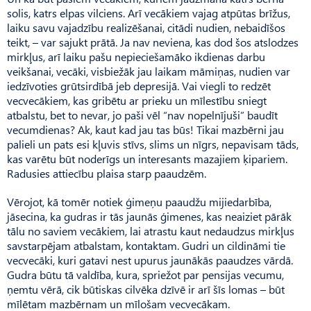
solis, katrs elpas vilciens. Arī vecākiem vajag atpūtas brīžus,
laiku savu vajadzību realizēšanai, citādi nudien, nebaidīšos
teikt, – var sajukt prātā. Ja nav neviena, kas dod šos atslodzes
mirkļus, arī laiku pašu nepieciešamāko ikdienas darbu
veikšanai, vecāki, visbiežāk jau laikam māmiņas, nudien var
iedzīvoties grūtsirdībā jeb depresijā. Vai viegli to redzēt
vecvecākiem, kas gribētu ar prieku un mīlestību sniegt
atbalstu, bet to nevar, jo paši vēl “nav nopelnījuši” baudīt
vecumdienas? Ak, kaut kad jau tas būs! Tikai mazbērni jau
palieli un pats esi kļuvis stīvs, slims un nīgrs, nepavisam tāds,
kas varētu būt noderīgs un interesants mazajiem ķipariem.
Radusies attiecību plaisa starp paaudzēm.
Vērojot, kā tomēr notiek ģimeņu paaudžu mijiedarbība,
jāsecina, ka gudras ir tās jaunās ģimenes, kas neaiziet pārāk
tālu no saviem vecākiem, lai atrastu kaut nedaudzus mirkļus
savstarpējam atbalstam, kontaktam. Gudri un cildināmi tie
vecvecāki, kuri gatavi nest upurus jaunākās paaudzes vārdā.
Gudra būtu tā valdība, kura, spriežot par pensijas vecumu,
ņemtu vērā, cik būtiskas cilvēka dzīvē ir arī šīs lomas – būt
mīlētam mazbērnam un mīlošam vecvecākam.