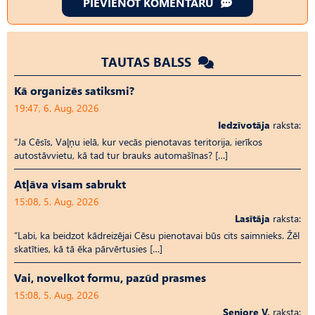
PIEVIENOT KOMENTĀRU
TAUTAS BALSS
Kā organizēs satiksmi?
19:47, 6. Aug, 2026
Iedzīvotāja
raksta:
“Ja Cēsīs, Vaļņu ielā, kur vecās pienotavas teritorija, ierīkos
autostāvvietu, kā tad tur brauks automašīnas? […]
Atļāva visam sabrukt
15:08, 5. Aug, 2026
Lasītāja
raksta:
“Labi, ka beidzot kādreizējai Cēsu pienotavai būs cits saimnieks. Žēl
skatīties, kā tā ēka pārvērtusies […]
Vai, novelkot formu, pazūd prasmes
15:08, 5. Aug, 2026
Seniore V.
raksta: