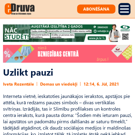
ABONĒŠANA
Uzlikt pauzi
Iveta Rozentāle
Domas un viedokļi
12:14, 6. Jūl, 2021
Interneta vietnē, ieskatoties jaunākajos ierakstos, apstājos pie
attēla, kurā redzams pauzes simbols – divas vertikālas
svītriņas. Izrādījās, tas ir Slimību profilakses un kontroles
centra ieraksts, kurā pausta doma: “Šodien mēs ieturam pauzi,
lai apstātos un padomātu pirms dalīšanās ar saturu tīmeklī,”
tādējādi atgādinot, cik daudz sociālajos medijos ir maldinošas
informācijas, ko, izplatot tālāk, tā izplatās ātrāk nekā jebkad