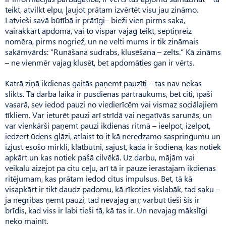
teikt, atvilkt elpu, ļaujot prātam izvērtēt visu jau zināmo.
Latvieši savā būtībā ir prātīgi– bieži vien pirms saka,
vairākkārt apdomā, vai to vispār vajag teikt, septiņreiz
nomēra, pirms nogriež, un ne velti mums ir tik zināmais
sakāmvārds: “Runāšana sudrabs, klusēšana – zelts.” Kā zināms
– ne vienmēr vajag klusēt, bet apdomāties gan ir vērts.
Katrā ziņā ikdienas gaitās paņemt pauzīti – tas nav nekas
slikts. Tā darba laikā ir pusdienas pārtraukums, bet citi, īpaši
vasarā, sev iedod pauzi no viedierīcēm vai vismaz sociālajiem
tīkliem. Var ieturēt pauzi arī strīdā vai negatīvās sarunās, un
var vienkārši paņemt pauzi ikdienas ritmā – ieelpot, izelpot,
iedzert ūdens glāzi, atlaist to it kā neredzamo saspringumu un
izjust esošo mirkli, klātbūtni, sajust, kāda ir šodiena, kas notiek
apkārt un kas notiek pašā cilvēkā. Uz darbu, mājām vai
veikalu aizejot pa citu ceļu, arī tā ir pauze ierastajam ikdienas
ritējumam, kas prātam iedod citus impulsus. Bet, tā kā
visapkārt ir tikt daudz padomu, kā rīkoties vislabāk, tad saku –
ja negribas ņemt pauzi, tad nevajag arī; varbūt tieši šis ir
brīdis, kad viss ir labi tieši tā, kā tas ir. Un nevajag mākslīgi
neko mainīt.