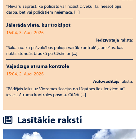
“Nevaru saprast, kā policists var nosist cilvēku. Jā, neesot bijis
darbā, bet vai policistiem neiemāca, […]
Jāierāda vieta, kur trokšņot
15:04, 3. Aug, 2026
Iedzīvotāja
raksta:
“Saka jau, ka pašvaldības policija vairāk kontrolē jauniešus, kas
nakts stundās braukā pa Cēsīm ar […]
Vajadzīga ātruma kontrole
15:04, 2. Aug, 2026
Autovadītājs
raksta:
“Pēdējais laiks uz Vid­ze­mes šosejas no Līgatnes līdz Ieriķiem arī
ieviest ātruma kontroles posmu. Citādi […]
Lasītākie raksti