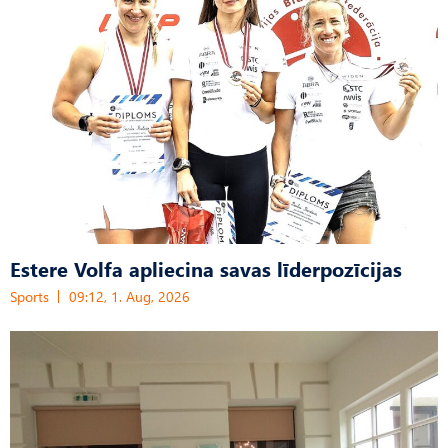
Estere Volfa apliecina savas līderpozīcijas
Sports
09:12, 1. Aug, 2026