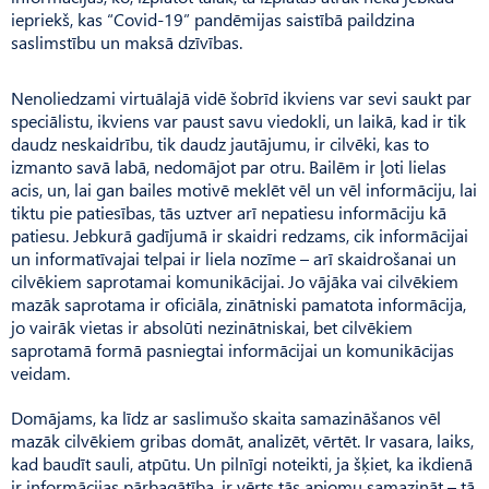
iepriekš, kas “Covid-19” pandēmijas saistībā paildzina
saslimstību un maksā dzīvības.
Nenoliedzami virtuālajā vidē šobrīd ikviens var sevi saukt par
speciālistu, ikviens var paust savu viedokli, un laikā, kad ir tik
daudz neskaidrību, tik daudz jautājumu, ir cilvēki, kas to
izmanto savā labā, nedomājot par otru. Bailēm ir ļoti lielas
acis, un, lai gan bailes motivē meklēt vēl un vēl informāciju, lai
tiktu pie patiesības, tās uztver arī nepatiesu informāciju kā
patiesu. Jebkurā gadījumā ir skaidri redzams, cik informācijai
un informatīvajai telpai ir liela nozīme – arī skaidrošanai un
cilvēkiem saprotamai komunikācijai. Jo vājāka vai cilvēkiem
mazāk saprotama ir oficiāla, zinātniski pamatota informācija,
jo vairāk vietas ir absolūti nezinātniskai, bet cilvēkiem
saprotamā formā pasniegtai informācijai un komunikācijas
veidam.
Domājams, ka līdz ar saslimušo skaita samazināšanos vēl
mazāk cilvēkiem gribas domāt, analizēt, vērtēt. Ir vasara, laiks,
kad baudīt sauli, atpūtu. Un pilnīgi noteikti, ja šķiet, ka ikdienā
ir informācijas pārbagātība, ir vērts tās apjomu samazināt – tā