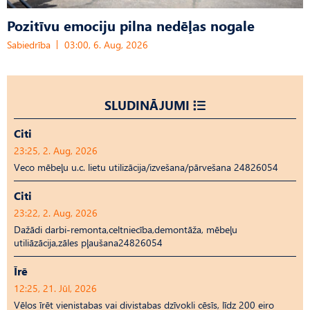
Pozitīvu emociju pilna nedēļas nogale
Sabiedrība
03:00, 6. Aug, 2026
SLUDINĀJUMI
Citi
23:25, 2. Aug, 2026
Veco mēbeļu u.c. lietu utilizācija/izvešana/pārvešana 24826054
Citi
23:22, 2. Aug, 2026
Dažādi darbi-remonta,celtniecība,demontāža, mēbeļu
utiliāzācija,zāles pļaušana24826054
Īrē
12:25, 21. Jūl, 2026
Vēlos īrēt vienistabas vai divistabas dzīvokli cēsīs, līdz 200 eiro