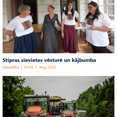
Stipras sievietes vēsturē un kājbumba
Sabiedrība
03:00, 1. Aug, 2026