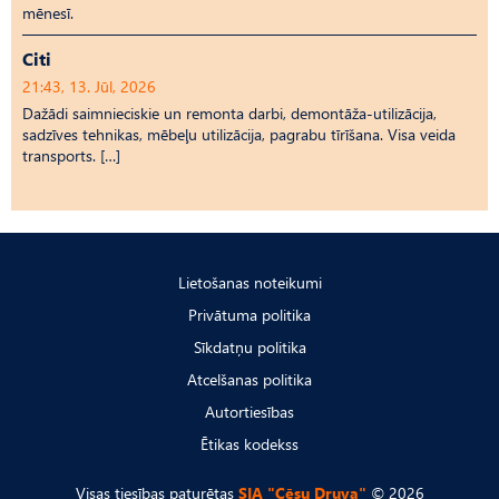
mēnesī.
Citi
21:43, 13. Jūl, 2026
Dažādi saimnieciskie un remonta darbi, demontāža-utilizācija,
sadzīves tehnikas, mēbeļu utilizācija, pagrabu tīrīšana. Visa veida
transports. […]
Lietošanas noteikumi
Privātuma politika
Sīkdatņu politika
Atcelšanas politika
Autortiesības
Ētikas kodekss
Visas tiesības paturētas
SIA "Cēsu Druva"
© 2026