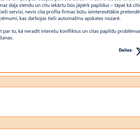
az daļa stendu un citu iekārtu būs jāpērk papildus – tāpat kā cit
 tieši servisi, nevis cita profila firmas būtu ieinteresētākie pretendē
uzņēmumi, kas darbojas tieši automašīnu apskates nozarē.
t par to, kā neradīt interešu konfliktus un citas papildu problēma
ēšanas.
Dalies: