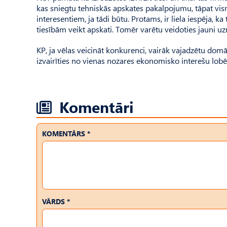
kas sniegtu tehniskās apskates pakalpojumu, tāpat vism
interesentiem, ja tādi būtu. Protams, ir liela iespēja, ka
tiesībām veikt apskati. Tomēr varētu veidoties jauni 
KP, ja vēlas veicināt konkurenci, vairāk vajadzētu domā
izvairīties no vienas nozares ekonomisko interešu lob
Komentāri
KOMENTĀRS *
VĀRDS *