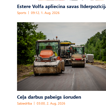
Estere Volfa apliecina savas līderpozīcij
Sports
09:12, 1. Aug, 2026
Ceļa darbus pabeigs šoruden
Sabiedrība
03:00, 2. Aug, 2026