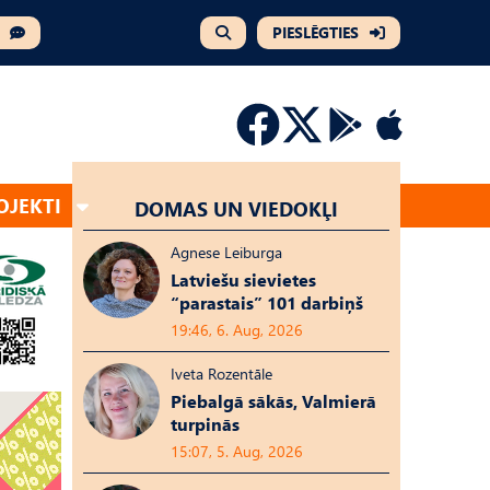
PIESLĒGTIES
OJEKTI
DOMAS UN VIEDOKĻI
Agnese Leiburga
Latviešu sievietes
“parastais” 101 darbiņš
19:46, 6. Aug, 2026
Iveta Rozentāle
Piebalgā sākās, Valmierā
turpinās
15:07, 5. Aug, 2026