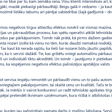
 ne tikai par to, kam zemāka cena. Viņu klienti interesēsies arī, 
īgāki, mazāk piekasīgi pārbaudītāji. Beigu galā ir redzams – ja kaut
nozīmē lielāku labumu arī pārējai sabiedrībai (šajā gadījumā – d
mos negatīvos tirgus attiecību efektus novērš vai vismaz mazina.
ijas un pārraudzības procesu, kas spētu operatīvi atklāt tehniskā
s sodus par pārkāpumiem. Tomēr nāk prātā, kā pirms dažiem gadie
ta nozari izcēla kā vienu no tām, kurās daudzi nemaksā nodokļu
s kaut kā nerada sajūtu, ka tieši šai nozarei būtu jāuztic papild
rs, ka ir servisi dažādi. Tie, kas gribētu sniegt automašīnu pārbau
 un individuāli tiktu akreditēti. Un tomēr – jautājums ir pietieka
ms, ka iespējamos negatīvos efektus pašreizējos apstākļos valsts
jot servisa iespēju remontēt un pārbaudīt vienu un to pašu automo
 sniegtajiem pakalpojumiem, tai skaitā cenu un kvalitāti. Taču te 
āk. Ja mērķis ir vairot konkurenci un radīt tehniskās apskates tir
 iespējai pretendēt ikvienam uzņēmumam, kura rīcībā ir atbilstošas 
rmas, kurām jau pašreizējais pamata darbs ir mašīnu labošana. Serv