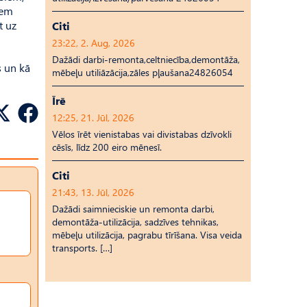
iem
t uz
Citi
23:22, 2. Aug, 2026
Dažādi darbi-remonta,celtniecība,demontāža,
s un kā
mēbeļu utiliāzācija,zāles pļaušana24826054
Īrē
12:25, 21. Jūl, 2026
Vēlos īrēt vienistabas vai divistabas dzīvokli
cēsīs, līdz 200 eiro mēnesī.
Citi
21:43, 13. Jūl, 2026
Dažādi saimnieciskie un remonta darbi,
demontāža-utilizācija, sadzīves tehnikas,
mēbeļu utilizācija, pagrabu tīrīšana. Visa veida
transports. […]