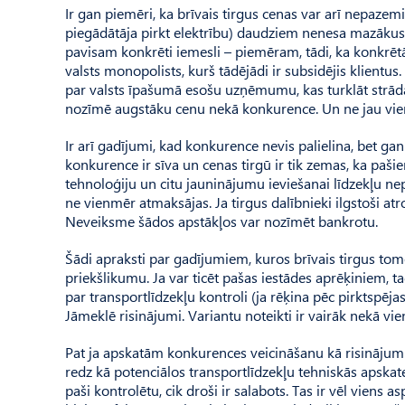
Ir gan piemēri, ka brīvais tirgus cenas var arī nepazemin
piegādātāja pirkt elektrību) daudziem nenesa mazākus
pavisam konkrēti iemesli – piemēram, tādi, ka konkrētā
valsts monopolists, kurš tādējādi ir subsidējis klientus
par valsts īpašumā esošu uzņēmumu, kas turklāt strādā
nozīmē augstāku cenu nekā konkurence. Un ne jau vien
Ir arī gadījumi, kad konkurence nevis palielina, bet gan
konkurence ir sīva un cenas tirgū ir tik zemas, ka paši
tehnoloģiju un citu jauninājumu ieviešanai līdzekļu nep
ne vienmēr atmaksājas. Ja tirgus dalībnieki ilgstoši atro
Neveiksme šādos apstākļos var nozīmēt bankrotu.
Šādi apraksti par gadījumiem, kuros brīvais tirgus to
priekšlikumu. Ja var ticēt pašas iestādes aprēķiniem, t
par transportlīdzekļu kontroli (ja rēķina pēc pirktspējas
Jāmeklē risinājumi. Variantu noteikti ir vairāk nekā vie
Pat ja apskatām konkurences veicināšanu kā risinājumu, 
redz kā potenciālos transportlīdzekļu tehniskās apskate
paši kontrolētu, cik droši ir salabots. Tas ir vēl viens