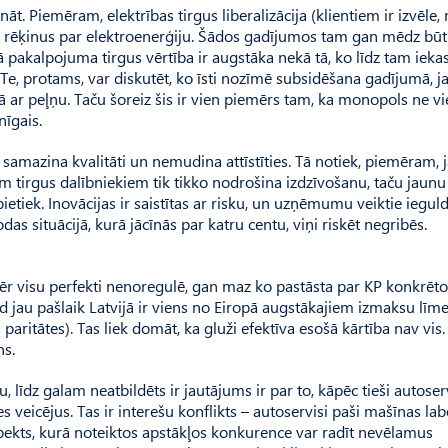
āt. Pie­mēram, elektrības tirgus liberalizācija (klientiem ir izvēle,
 rēķinus par elektroenerģiju. Šādos gadījumos tam gan mēdz būt
 pakalpojuma tirgus vērtība ir augstāka nekā tā, ko līdz tam iekas
. Te, protams, var diskutēt, ko īsti nozīmē subsidēšana gadījumā, ja
 ar peļņu. Taču šoreiz šis ir vien piemērs tam, ka monopols ne v
īgais.
 samazina kvalitāti un nemudina attīstīties. Tā notiek, piemēram, 
em tirgus dalībniekiem tik tikko nodrošina izdzīvošanu, taču jaunu
ietiek. Inovācijas ir saistītas ar risku, un uzņēmumu veiktie iegul
das situācijā, kurā jācīnās par katru centu, viņi riskēt negribēs.
mēr visu perfekti nenoregulē, gan maz ko pastāsta par KP konkrēto
ad jau pašlaik Lat­vijā ir viens no Eiropā augstākajiem izmaksu lī
 paritātes). Tas liek domāt, ka gluži efektīva esošā kārtība nav vis.
ns.
līdz galam neatbildēts ir jautājums ir par to, kāpēc tieši autose
s veicējus. Tas ir interešu konflikts – autoservisi paši mašīnas la
 aspekts, kurā noteiktos apstākļos konkurence var radīt nevēlamus