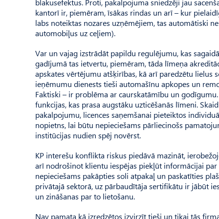
blakusefektus. Proti, pakalpojuma sniedzēji jau sacenšas
kantorī ir, piemēram, īsākas rindas un arī – kur pielaid
labs noteiktas nozares uzņēmējiem, tas automātiski ne
automobiļus uz ceļiem).
Var un vajag izstrādāt papildu regulējumu, kas sagaidā
gadījumā tas ietvertu, piemēram, tāda līmeņa akreditāc
apskates vērtējumu atšķirības, kā arī paredzētu lielu
ieņēmumu dienests tieši automašīnu apkopes un remon
Faktiski – ir problēma ar caurskatāmību un godīgumu. Ta
funkcijas, kas prasa augstāku uzticēšanās līmeni. Skaid
pakalpojumu, licences saņemšanai pieteiktos individuāli
nopietns, lai būtu nepieciešams pārliecinošs pamatoju
institūcijas nudien spēj novērst.
KP interešu konflikta riskus piedāvā mazināt, ierobežo
arī nodrošinot klientu iespējas piekļūt informācijai par
nepieciešams pakāpties soli atpakaļ un paskatīties plaš
privātajā sektorā, uz pārbaudītāja sertifikātu ir jābūt
un zināšanas par to lietošanu.
Nav pamata kā izredzētos izvirzīt tieši un tikai tās fi