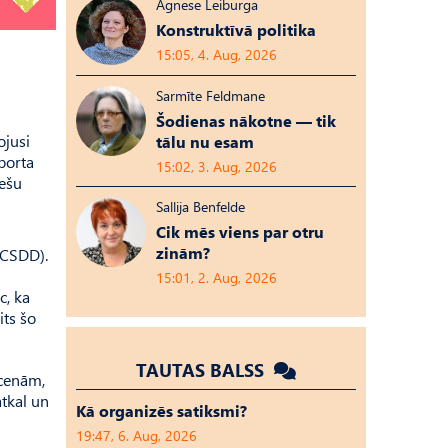
Agnese Leiburga
Konstruktīvā politika
15:05, 4. Aug, 2026
Sarmīte Feldmane
Šodienas nākotne — tik
ojusi
tālu nu esam
sporta
15:02, 3. Aug, 2026
rešu
Sallija Benfelde
Cik mēs viens par otru
zinām?
 (CSDD).
15:01, 2. Aug, 2026
c, ka
its šo
TAUTAS BALSS
 cenām,
tkal un
Kā organizēs satiksmi?
19:47, 6. Aug, 2026