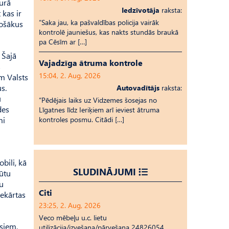
kurā
Iedzīvotāja
raksta:
 kas ir
“Saka jau, ka pašvaldības policija vairāk
rošākus
kontrolē jauniešus, kas nakts stundās braukā
pa Cēsīm ar […]
 Šajā
Vajadzīga ātruma kontrole
s
15:04, 2. Aug, 2026
m Valsts
s.
Autovadītājs
raksta:
u
“Pēdējais laiks uz Vid­ze­mes šosejas no
des
Līgatnes līdz Ieriķiem arī ieviest ātruma
mi
kontroles posmu. Citādi […]
bili, kā
SLUDINĀJUMI
būtu
gu
Citi
iekārtas
23:25, 2. Aug, 2026
Veco mēbeļu u.c. lietu
isiem,
utilizācija/izvešana/pārvešana 24826054