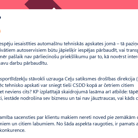
?
8
spēju iesaistīties automašīnu tehniskās apskates jomā – tā paziņ
rivātiem autoservisiem būtu jāpiešķir iespējas pārbaudīt, vai tran
Tomēr pašlaik nav pārliecinošu priekšlikumu par to, kā novērst inte
i savu darbu pārbaudītu.
nsportlīdzekļu stāvokli uzrauga Ceļu satiksmes drošības direkcija
c tehnisko apskati var sniegt tieši CSDD kopā ar četriem citiem
 neviens cits? KP izplatītajā skaidrojumā lasāma arī atbilde: tāpē
i, iestāde nodrošina sev biznesu un tai nav jāuztraucas, vai kāds c
iešamība sacensties par klientu makiem nereti noved pie zemākām
em un citiem labumiem. No šāda aspekta raugoties, ir pamats a
 konkurence.