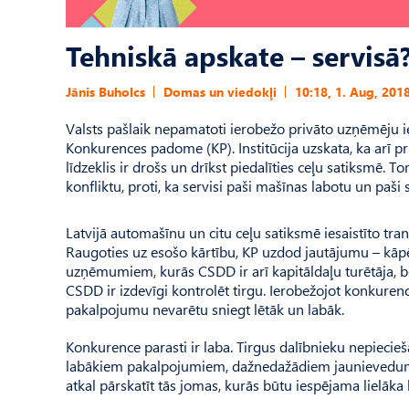
Tehniskā apskate – servisā
Jānis Buholcs
Domas un viedokļi
10:18, 1. Aug, 201
Valsts pašlaik nepamatoti ierobežo privāto uzņēmēju ie
Kon­kurences padome (KP). In­stitūcija uzskata, ka arī p
līdzeklis ir drošs un drīkst piedalīties ceļu satiksmē. 
konfliktu, proti, ka servisi paši mašīnas labotu un paš
Latvijā automašīnu un citu ceļu satiksmē iesaistīto tra
Raugoties uz esošo kārtību, KP uzdod jautājumu – kāpē
uzņēmumiem, kurās CSDD ir arī kapitāldaļu turētāja, bet
CSDD ir izdevīgi kontrolēt tirgu. Ierobežojot konkurenc
pakalpojumu nevarētu sniegt lētāk un labāk.
Konkurence parasti ir laba. Tirgus dalībnieku nepiec
labākiem pakalpojumiem, dažnedažādiem jaunievedumi
atkal pārskatīt tās jomas, kurās būtu iespējama lielāka