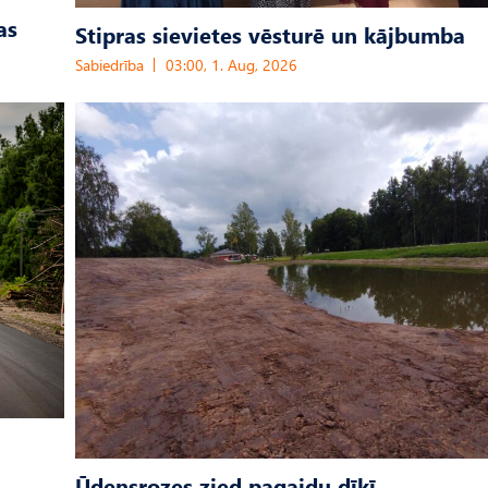
as
Stipras sievietes vēsturē un kājbumba
Sabiedrība
03:00, 1. Aug, 2026
Ūdensrozes zied pagaidu dīķī