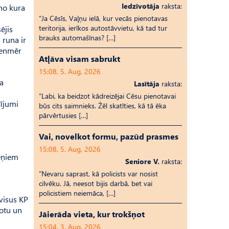
Iedzīvotāja
raksta:
 no kura
“Ja Cēsīs, Vaļņu ielā, kur vecās pienotavas
teritorija, ierīkos autostāvvietu, kā tad tur
ējis
brauks automašīnas? […]
 runa ir
ienmēr
Atļāva visam sabrukt
15:08, 5. Aug, 2026
ja
Lasītāja
raksta:
“Labi, ka beidzot kādreizējai Cēsu pienotavai
dījumi
būs cits saimnieks. Žēl skatīties, kā tā ēka
pārvērtusies […]
Vai, novelkot formu, pazūd prasmes
15:08, 5. Aug, 2026
meņiem
Seniore V.
raksta:
“Nevaru saprast, kā policists var nosist
cilvēku. Jā, neesot bijis darbā, bet vai
policistiem neiemāca, […]
rvisus KP
botu un
Jāierāda vieta, kur trokšņot
15:04, 3. Aug, 2026