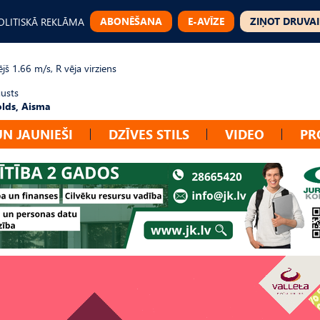
ABONĒŠANA
E-AVĪZE
ZIŅOT DRUVAI
OLITISKĀ REKLĀMA
jš 1.66 m/s, R vēja virziens
gusts
lds, Aisma
UN JAUNIEŠI
DZĪVES STILS
VIDEO
PR