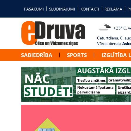
PASĀKUMI
SLUDINĀJUMI
KONTAKTI
REKLĀMA
P
+23° C, vē
Ceturtdiena, 6. au
Vārda dienas:
Asko
SABIEDRĪBA
SPORTS
IZGLĪTĪBA 