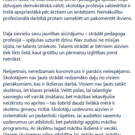
dzīvojam demokrātiskā valstī, skolotāja profesija sabiedrībā ir
trešā apspriestākā pēc ārstiem un ierēdņiem. Nemākulību
profesionālā darbībā protam sameklēt un pakomentēt ikviens.
Daļa sieviešu savu jaunības aicinājumu – strādāt pedagoga
profesijā – spējušas uzturēt dzīvu. Nav zudusi ne misijas
izjūta, ne talants izniekots. Talants strādāt ar bērniem aizvien
tiek likts lietā, kaut grūtību un pārmaiņu izglītības jomā
netrūkst.
Nešpetnais, neredzamais koronvīruss ir panācis neiespējamo.
Skolotājiem nav ļauts strādāt redzamāko daļu no visiem
pienākumiem, kas ir ikdienas darbā. Viņiem nav ļauts satikt
skolēnus, iet klases priekšā. Veltīt pūles, lai talantīgie
sasniegtu vēl vairāk zināšanu, bet mācības iekavējušie
neizkristu no aprites – tas šobrīd daudz lielākā mērā ir
skolēnu ģimeņu rīcībā. Skolotāju uzdevums aizvien ir
sistemātiski un pedantiski rūpēties, lai audzēkņi saņemtu
uzdevumus un atbilstoši, bet patstāvīgi apgūtu mācību
programmu. Ar skolēnu tagad mācību ikdienā ir vecāki.
Viņiem jāuzņemas pilna atbildība, lai, mājās esot, mācību