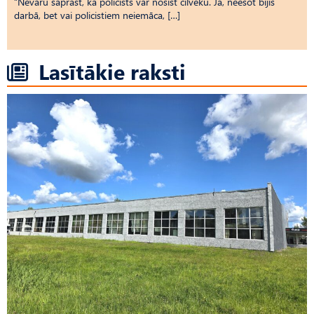
“Nevaru saprast, kā policists var nosist cilvēku. Jā, neesot bijis
darbā, bet vai policistiem neiemāca, […]
Lasītākie raksti