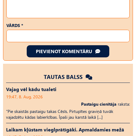
VĀRDS *
PIEVIENOT KOMENTĀRU
TAUTAS BALSS
Vajag vēl kādu tualeti
19:47, 8. Aug, 2026
Pastaigu cienītāja
raksta:
“Pie skaistās pastaigu takas Cēsīs, Pirtupītes graviņā tuvāk
vajadzētu kādas labierīcības. Īpaši jau karstā laikā […]
Laikam kļūstam vieglprātīgāki. Apmaldamies mežā