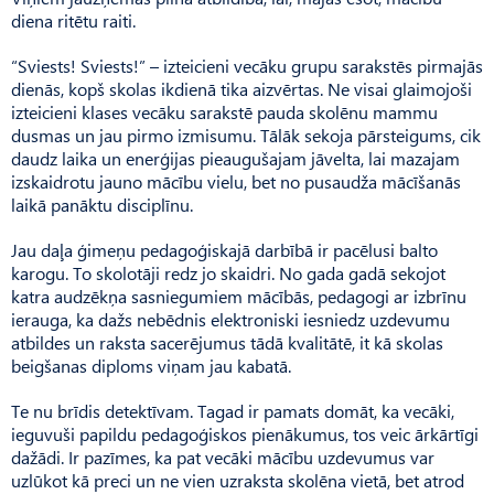
diena ritētu raiti.
“Sviests! Sviests!” – izteicieni vecāku grupu sarakstēs pirmajās
dienās, kopš skolas ikdienā tika aizvērtas. Ne visai glaimojoši
izteicieni klases vecāku sarakstē pauda skolēnu mammu
dusmas un jau pirmo izmisumu. Tālāk sekoja pārsteigums, cik
daudz laika un enerģijas pieaugušajam jāvelta, lai mazajam
izskaidrotu jauno mācību vielu, bet no pusaudža mācīšanās
laikā panāktu disciplīnu.
Jau daļa ģimeņu pedagoģiskajā darbībā ir pacēlusi balto
karogu. To skolotāji redz jo skaidri. No gada gadā sekojot
katra audzēkņa sasniegumiem mācībās, pedagogi ar izbrīnu
ierauga, ka dažs nebēdnis elektroniski iesniedz uzdevumu
atbildes un raksta sacerējumus tādā kvalitātē, it kā skolas
beigšanas diploms viņam jau kabatā.
Te nu brīdis detektīvam. Tagad ir pamats domāt, ka vecāki,
ieguvuši papildu pedagoģiskos pienākumus, tos veic ārkārtīgi
dažādi. Ir pazīmes, ka pat vecāki mācību uzdevumus var
uzlūkot kā preci un ne vien uzraksta skolēna vietā, bet atrod