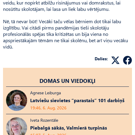
veidu, kur nopirkt atbilžu risinājumus vai domrakstus, lai
nosūtītu skolotājam, lai lasa un liek labu vērtējumu.
Nē, tā nevar būt! Vecāki taču vēlas bērniem dot tikai labu
izglītību. Vai citādi pirms pandēmijas tieši skolotāju
profesionālās spējas tika kritizētas un bija viena no
apspriestākajām tēmām ne tikai skolēnu, bet arī viņu vecāku
vidū.
Dalies:
DOMAS UN VIEDOKĻI
Agnese Leiburga
Latviešu sievietes “parastais” 101 darbiņš
19:46, 6. Aug, 2026
Iveta Rozentāle
Piebalgā sākās, Valmierā turpinās