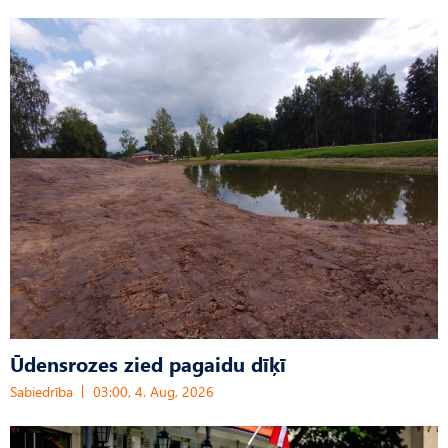
Ūdensrozes zied pagaidu dīķī
Sabiedrība
03:00, 4. Aug, 2026