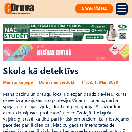
ABONĒŠANA
Skola kā detektīvs
Mairita Kaņepe
Domas un viedokļi
11:02, 1. Mai, 2020
Manā paziņu un draugu lokā ir diezgan daudz sieviešu, kuras
dzīvei izraudzījušās īsto profesiju. Viņām ir talants, darba
spējas un misijas izjūta, strādājot pedagoģijā. Ar aizrautību
esmu klausījusies profesionāļu piedzīvotajā. Tie bijuši
vaļsirdīgi stāsti, kā tikts pāri kritiskiem brīžiem, kā ir iespējams
pacelties pāri ikdienībai. Mācību gads tā intensitātes dēļ
reizēm izsūc ne tikai skolēnu, bet arī pedagogu spēkus. Kopš