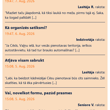
19:47, 7. Aug, 2026
Lasītāja R.
raksta:
“Mazliet taču jāapdomā, kā tiksi laukā no meža, pirms tajā ej. Saka,
ka šogad palīdzēt […]
Kā organizēs satiksmi?
19:47, 6. Aug, 2026
Iedzīvotāja
raksta:
“Ja Cēsīs, Vaļņu ielā, kur vecās pienotavas teritorija, ierīkos
autostāvvietu, kā tad tur brauks automašīnas? […]
Atļāva visam sabrukt
15:08, 5. Aug, 2026
Lasītāja
raksta:
“Labi, ka beidzot kādreizējai Cēsu pienotavai būs cits saimnieks. Žēl
skatīties, kā tā ēka pārvērtusies […]
Vai, novelkot formu, pazūd prasmes
15:08, 5. Aug, 2026
Seniore V.
raksta: