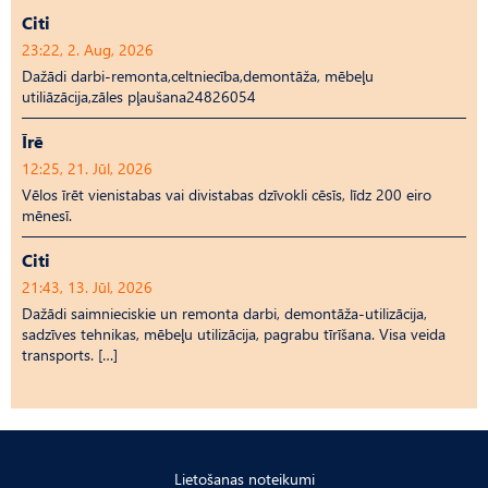
Citi
23:22, 2. Aug, 2026
Dažādi darbi-remonta,celtniecība,demontāža, mēbeļu
utiliāzācija,zāles pļaušana24826054
Īrē
12:25, 21. Jūl, 2026
Vēlos īrēt vienistabas vai divistabas dzīvokli cēsīs, līdz 200 eiro
mēnesī.
Citi
21:43, 13. Jūl, 2026
Dažādi saimnieciskie un remonta darbi, demontāža-utilizācija,
sadzīves tehnikas, mēbeļu utilizācija, pagrabu tīrīšana. Visa veida
transports. […]
Lietošanas noteikumi