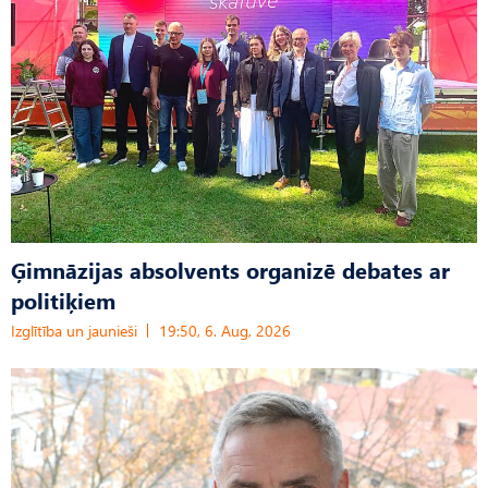
Ģimnāzijas absolvents organizē debates ar
politiķiem
Izglītība un jaunieši
19:50, 6. Aug, 2026