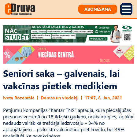
ABONĒŠANA
Seniori saka – galvenais, lai
vakcīnas pietiek mediķiem
Iveta Rozentāle
Domas un viedokļi
17:07, 8. Jan, 2021
Pētījumu kompānijas “Kantar TNS” aptaujā, kurā piedalījušās
personas vecumā no 18 līdz 60 gadiem, noskaidrojies, ka tikai
nedaudz vairāk kā trešdaļa iedzīvotāju – 34% no
aptaujātajiem – piekristu vakcinēties pret kovidu, bet 49%
norādījuši, ka nevakcinētos.