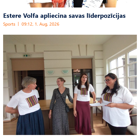
Estere Volfa apliecina savas līderpozīcijas
Sports
09:12, 1. Aug, 2026