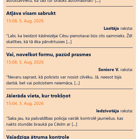
autostāvvietu, kā tad tur brauks automašīnas? […]
Atļāva visam sabrukt
15:08, 5. Aug, 2026
Lasītāja
raksta:
“Labi, ka beidzot kādreizējai Cēsu pienotavai būs cits saimnieks. Žēl
skatīties, kā tā ēka pārvērtusies […]
Vai, novelkot formu, pazūd prasmes
15:08, 5. Aug, 2026
Seniore V.
raksta:
“Nevaru saprast, kā policists var nosist cilvēku. Jā, neesot bijis
darbā, bet vai policistiem neiemāca, […]
Jāierāda vieta, kur trokšņot
15:04, 3. Aug, 2026
Iedzīvotāja
raksta:
“Saka jau, ka pašvaldības policija vairāk kontrolē jauniešus, kas
nakts stundās braukā pa Cēsīm ar […]
Vajadzīga ātruma kontrole