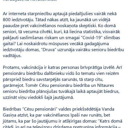
Ar interneta starpniecību aptaujā piedalījušies vairāk nekā
800 iedzīvotāju. Tātad nākas atzīt, ka jaunākā un vidējā
paaudze pret vakcinēšanos noskaņota skeptiski. Ko domā
seniori, tā vecuma cilvēki, kuri, kā liecina statistika, visvairāk
pakļauti saslimšanas riskam un smagai “Covid-19” slimības
gaitai? Lai noskaidrotu mūspuses vecākā gadagājuma
iedzīvotāju domas, “Druva” uzrunāja vairāku senioru biedrību
vadītājus.
Protams, vakcinācija ir katras personas brīvprātīga izvēlē. Arī
pensionāru biedrību dalībnieku vidū šo tematu vien reizēm
pārspriež biedru savstarpējās sarunās, tā starp citu,
garāmejot. Tomēr Cēsu pensionāru biedrība un Nītaures
senioru biedrība plānojušas tuvākajā laikā aptaujāt biedrus,
uzzināt viņu viedokli šajā jautājumā.
Biedrības “Cēsu pensionāri” valdes priekšsēdētāja Vanda
Gasiņa atzīst, ka par vakcinēšanos īpaši nav runāts, bet
jūtams, ka par šo jautājumu ir atšķirīgas domas: “Katrs domā
citādi, jo arī pa televizoru dzirdama pretrunīga informācija –