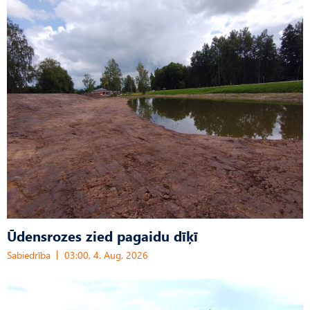
Ūdensrozes zied pagaidu dīķī
Sabiedrība
03:00, 4. Aug, 2026