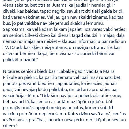
viens saka tā, bet otrs tā. Jūtams, ka ļaudis ir nemierīgi. Ir
cilvēki, kas baidās, tāpēc negrib, savukārt citi tieši gaida brīdi,
kad varēs vakcinēties. Vēl jau gan nav skaidri zināms, kad tas
būs, jo pat valdība nav pieņēmusi skaidru lēmumu.
Saprotams, ka vēl kādam laikam jāpaiet, līdz varēs vakcinēties
arī seniori. Cilvēki dzīvo šai dienai, tagad daudzi ir mājās, daļa
nemaz no mājas ārā neiziet – klausās informāciju par radio un
TV. Daudz kas šķiet neizprotams, un neziņa uztrauc. Tie, kas
dzīvo ar bērniem kopā, tiem vismaz šo spriedzi bērni var
palīdzēt mazināt.”
Nītaures senioru biedrības “Labākie gadi” vadītāja Maira
Prikule arī piekrīt, ka par šo tematu vēl īpaši nav runāts, bet
plānots piezvanīt biedriem, apjautāties, kā iesācies jaunais
gads, vai nevajag kādu palīdzību, un tad arī aprunāties par
vakcinācijas tēmu: “Līdz šim nav justa noliedzoša attieksme,
bet nav arī tā, ka seniori ar putām uz lūpām gribētu būt
pirmajās rindās, apejot mediķus un citus, kuriem šobrīd
vakcīna primāri ir nepieciešama. Katrs dzīvo savā aliņā, cenšas
ievērot visas prasības, lai neko nesaķertu, neriskējot ar sevi un
citiem.”