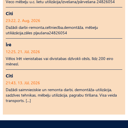
Veco mēbeļu u.c. lietu utilizācija/izvešana/pārvešana 24826054
Citi
23:22, 2. Aug, 2026
Dažādi darbi-remonta,celtniecība,demontāža, mēbeļu
utiliāzācija,zāles pļaušana24826054
Īrē
12:25, 21. Jūl, 2026
Vēlos īrēt vienistabas vai divistabas dzīvokli cēsīs, līdz 200 eiro
mēnesī.
Citi
21:43, 13. Jūl, 2026
Dažādi saimnieciskie un remonta darbi, demontāža-utilizācija,
sadzīves tehnikas, mēbeļu utilizācija, pagrabu tīrīšana. Visa veida
transports. […]