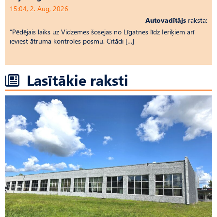
15:04, 2. Aug, 2026
Autovadītājs
raksta:
“Pēdējais laiks uz Vid­ze­mes šosejas no Līgatnes līdz Ieriķiem arī
ieviest ātruma kontroles posmu. Citādi […]
Lasītākie raksti