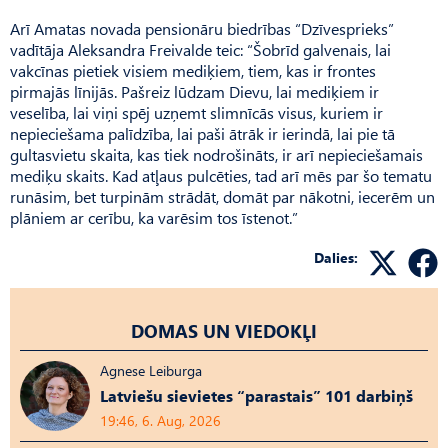
Arī Amatas novada pensionāru biedrības “Dzīvesprieks”
vadītāja Aleksandra Freivalde teic: “Šobrīd galvenais, lai
vakcīnas pietiek visiem mediķiem, tiem, kas ir frontes
pirmajās līnijās. Pašreiz lūdzam Dievu, lai mediķiem ir
veselība, lai viņi spēj uzņemt slimnīcās visus, kuriem ir
nepieciešama palīdzība, lai paši ātrāk ir ierindā, lai pie tā
gultas­vietu skaita, kas tiek nodrošināts, ir arī nepieciešamais
mediķu skaits. Kad atļaus pulcēties, tad arī mēs par šo tematu
runāsim, bet turpinām strādāt, domāt par nākotni, iecerēm un
plāniem ar cerību, ka varēsim tos īstenot.”
Dalies:
DOMAS UN VIEDOKĻI
Agnese Leiburga
Latviešu sievietes “parastais” 101 darbiņš
19:46, 6. Aug, 2026