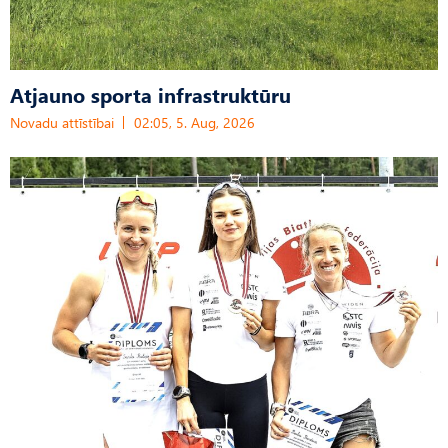
Atjauno sporta infrastruktūru
Novadu attīstībai
02:05, 5. Aug, 2026