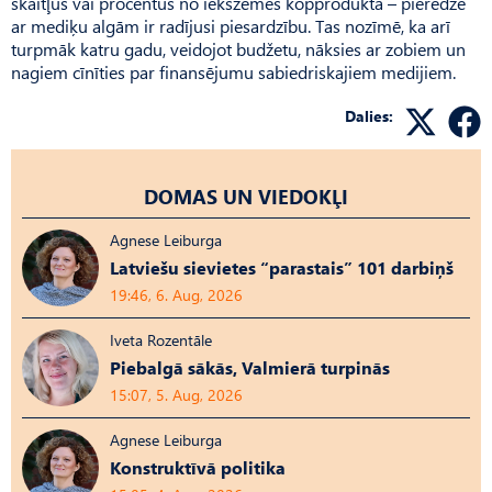
skaitļus vai procentus no iekšzemes kopprodukta – pieredze
ar mediķu algām ir radījusi piesardzību. Tas nozīmē, ka arī
turpmāk katru gadu, veidojot budžetu, nāksies ar zobiem un
nagiem cīnīties par finansējumu sabiedriskajiem medijiem.
Dalies:
DOMAS UN VIEDOKĻI
Agnese Leiburga
Latviešu sievietes “parastais” 101 darbiņš
19:46, 6. Aug, 2026
Iveta Rozentāle
Piebalgā sākās, Valmierā turpinās
15:07, 5. Aug, 2026
Agnese Leiburga
Konstruktīvā politika