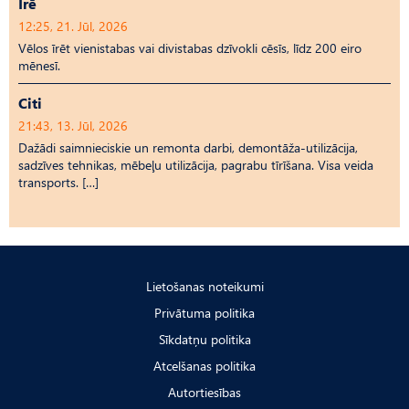
Īrē
12:25, 21. Jūl, 2026
Vēlos īrēt vienistabas vai divistabas dzīvokli cēsīs, līdz 200 eiro
mēnesī.
Citi
21:43, 13. Jūl, 2026
Dažādi saimnieciskie un remonta darbi, demontāža-utilizācija,
sadzīves tehnikas, mēbeļu utilizācija, pagrabu tīrīšana. Visa veida
transports. […]
Lietošanas noteikumi
Privātuma politika
Sīkdatņu politika
Atcelšanas politika
Autortiesības