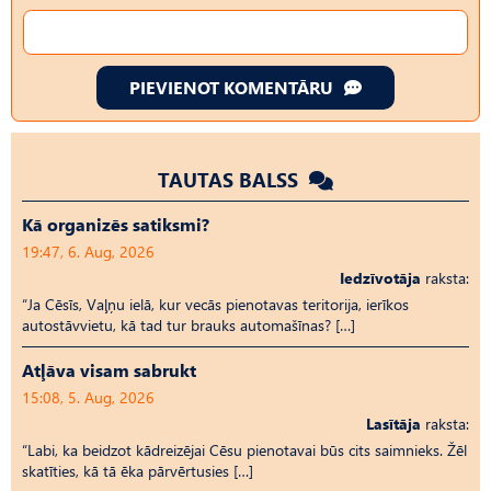
PIEVIENOT KOMENTĀRU
TAUTAS BALSS
Kā organizēs satiksmi?
19:47, 6. Aug, 2026
Iedzīvotāja
raksta:
“Ja Cēsīs, Vaļņu ielā, kur vecās pienotavas teritorija, ierīkos
autostāvvietu, kā tad tur brauks automašīnas? […]
Atļāva visam sabrukt
15:08, 5. Aug, 2026
Lasītāja
raksta:
“Labi, ka beidzot kādreizējai Cēsu pienotavai būs cits saimnieks. Žēl
skatīties, kā tā ēka pārvērtusies […]