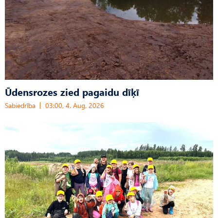
Ūdensrozes zied pagaidu dīķī
Sabiedrība
03:00, 4. Aug, 2026