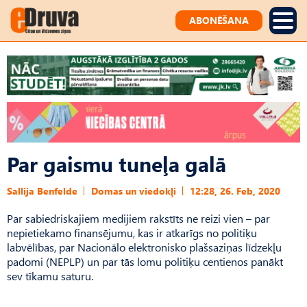
ABONĒŠANA
Par gaismu tuneļa galā
Sallija Benfelde
Domas un viedokļi
12:28, 26. Feb, 2020
Par sabiedriskajiem medijiem rakstīts ne reizi vien – par
nepietiekamo finansējumu, kas ir atkarīgs no politiķu
labvēlības, par Nacionālo elektronisko plašsaziņas līdzekļu
padomi (NEPLP) un par tās lomu politiķu centienos panākt
sev tīkamu saturu.