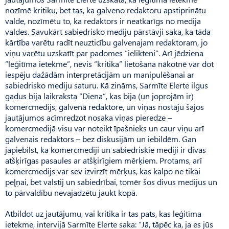
nozīmē kritiku, bet tas, ka galveno redaktoru apstiprinātu
valde, nozīmētu to, ka redaktors ir neatkarīgs no medija
valdes. Savukārt sabiedrisko mediju pārstāvji saka, ka tāda
kārtība varētu radīt neuzticību galvenajam redaktoram, jo
viņu varētu uzskatīt par padomes “ielikteni”. Arī jēdziena
“leģitīma ietekme”, nevis “kritika” lietošana nākotnē var dot
iespēju dažādām interpretācijām un manipulēšanai ar
sabiedrisko mediju saturu. Kā zināms, Sarmīte Ēlerte ilgus
gadus bija laikraksta “Diena”, kas bija (un joprojām ir)
komercmedijs, galvenā redaktore, un viņas nostāju šajos
jautājumos acīmredzot nosaka viņas pieredze –
komercmedijā visu var noteikt īpašnieks un caur viņu arī
galvenais redaktors – bez diskusijām un iebildēm. Gan
jāpiebilst, ka komercmediji un sabiedriskie mediji ir divas
atšķirīgas pasaules ar atšķirīgiem mērķiem. Protams, arī
komercmedijs var sev izvirzīt mērķus, kas kalpo ne tikai
peļņai, bet valstij un sabiedrībai, tomēr šos divus medijus un
to pārvaldību nevajadzētu jaukt kopā.
Atbildot uz jautājumu, vai kritika ir tas pats, kas leģitīma
ietekme, intervijā Sarmīte Ēlerte saka: “Jā, tāpēc ka, ja es jūs