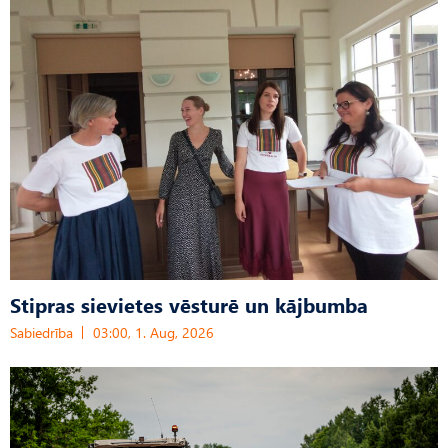
Stipras sievietes vēsturē un kājbumba
Sabiedrība
03:00, 1. Aug, 2026