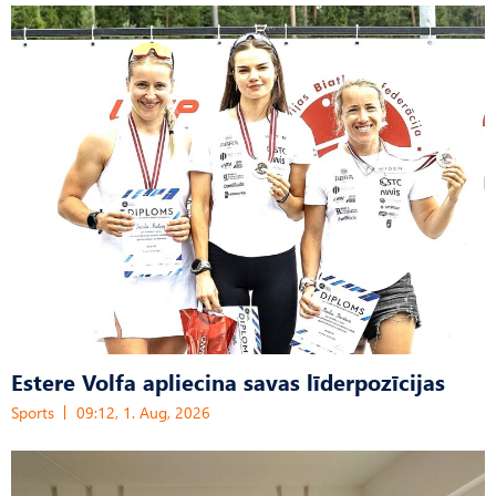
Estere Volfa apliecina savas līderpozīcijas
Sports
09:12, 1. Aug, 2026