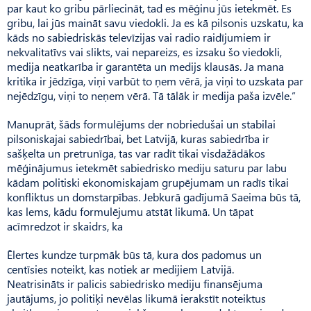
par kaut ko gribu pārliecināt, tad es mēģinu jūs ietekmēt. Es
gribu, lai jūs maināt savu viedokli. Ja es kā pilsonis uzskatu, ka
kāds no sabiedriskās televīzijas vai radio raidījumiem ir
nekvalitatīvs vai slikts, vai nepareizs, es izsaku šo viedokli,
medija neatkarība ir garantēta un medijs klausās. Ja mana
kritika ir jēdzīga, viņi varbūt to ņem vērā, ja viņi to uzskata par
nejēdzīgu, viņi to neņem vērā. Tā tālāk ir medija paša izvēle.”
Manuprāt, šāds formulējums der nobriedušai un stabilai
pilsoniskajai sabiedrībai, bet Latvijā, kuras sabiedrība ir
sašķelta un pretrunīga, tas var radīt tikai visdažādākos
mēģinājumus ietekmēt sabiedrisko mediju saturu par labu
kādam politiski ekonomiskajam grupējumam un radīs tikai
konfliktus un domstarpības. Jebkurā gadījumā Saeima būs tā,
kas lems, kādu formulējumu atstāt likumā. Un tāpat
acīmredzot ir skaidrs, ka
Ēlertes kundze turpmāk būs tā, kura dos padomus un
centīsies noteikt, kas notiek ar medijiem Latvijā.
Neatrisināts ir palicis sabiedrisko mediju finansējuma
jautājums, jo politiķi nevēlas likumā ierakstīt noteiktus