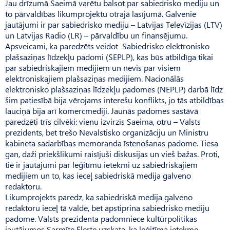
Jau drīzumā Saeimā varētu balsot par sabiedrisko mediju un
to pārvaldības likumprojektu otrajā lasījumā. Galvenie
jautājumi ir par sabiedrisko mediju – Latvijas Televīzijas (LTV)
un Latvijas Radio (LR) – pārvaldību un finansējumu.
Apsveicami, ka paredzēts veidot Sabiedrisko elektronisko
plašsaziņas līdzekļu padomi (SEPLP), kas būs atbildīga tikai
par sabiedriskajiem medijiem un nevis par visiem
elektroniskajiem plašsaziņas medijiem. Nacionālās
elektronisko plašsaziņas līdzekļu padomes (NEPLP) darbā līdz
šim patiesībā bija vērojams interešu konflikts, jo tās atbildības
lauciņā bija arī komercmediji. Jaunās padomes sastāvā
paredzēti trīs cilvēki: vienu izvirzīs Saeima, otru – Valsts
prezidents, bet trešo Nevalstisko organizāciju un Ministru
kabineta sadarbības memoranda īstenošanas padome. Tiesa
gan, daži priekšlikumi raisījuši diskusijas un vieš bažas. Proti,
tie ir jautājumi par leģitīmu ietekmi uz sabiedriskajiem
medijiem un to, kas ieceļ sabiedriskā medija galveno
redaktoru.
Likumprojekts paredz, ka sabiedriskā medija galveno
redaktoru ieceļ tā valde, bet apstiprina sabiedrisko mediju
padome. Valsts prezidenta padomniece kultūrpolitikas
jautājumos Sar­mīte Ēlerte uzskata, ka leģitīma ietekme