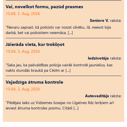
Vai, novelkot formu, pazūd prasmes
15:08, 5. Aug, 2026
Seniore V.
raksta:
“Nevaru saprast, kā policists var nosist cilvēku. Jā, neesot bijis
darbā, bet vai policistiem neiemāca, […]
Jāierāda vieta, kur trokšņot
15:04, 3. Aug, 2026
Iedzīvotāja
raksta:
“Saka jau, ka pašvaldības policija vairāk kontrolē jauniešus, kas
nakts stundās braukā pa Cēsīm ar […]
Vajadzīga ātruma kontrole
15:04, 2. Aug, 2026
Autovadītājs
raksta:
“Pēdējais laiks uz Vid­ze­mes šosejas no Līgatnes līdz Ieriķiem arī
ieviest ātruma kontroles posmu. Citādi […]