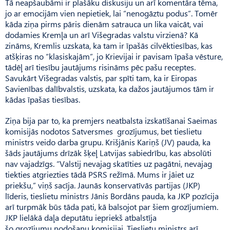
Tā neapšaubāmi ir plašāku diskusiju un arī komentāra tēma,
jo ar emocijām vien nepietiek, lai “nenogāztu podus”. Tomēr
kāda ziņa pirms pāris dienām satrauca un lika vaicāt, vai
dodamies Kremļa un arī Više­gradas valstu virzienā? Kā
zināms, Kremlis uzskata, ka tam ir īpašās cilvēktiesības, kas
atšķiras no “klasiskajām”, jo Krievijai ir pavisam īpaša vēsture,
tādēļ arī tiesību jautājums risināms pēc pašu receptes.
Savukārt Više­gradas valstis, par spīti tam, ka ir Eiropas
Savienības dalībvalstis, uzskata, ka dažos jautājumos tām ir
kādas īpašas tiesības.
Ziņa bija par to, ka premjers neatbalsta izskatīšanai Saeimas
komisijās nodotos Satver­smes grozījumus, bet tieslietu
ministrs veido darba grupu. Krišjānis Kariņš (JV) pauda, ka
šāds jautājums drīzāk šķeļ Latvijas sabiedrību, kas absolūti
nav vajadzīgs. “Valstij nevajag skatīties uz pagātni, nevajag
tiekties atgriezties tādā PSRS režīmā. Mums ir jāiet uz
priekšu,” viņš sacīja. Jaunās konservatīvās partijas (JKP)
līderis, tieslietu ministrs Jānis Bor­dāns pauda, ka JKP pozīcija
arī turpmāk būs tāda pati, kā balsojot par šiem grozījumiem.
JKP lielākā daļa deputātu iepriekš atbalstīja
šo grozījumu nodošanu komisijai. Tieslietu ministrs arī