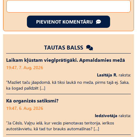
PIEVIENOT KOMENTĀRU
TAUTAS BALSS
Laikam kļūstam vieglprātīgāki. Apmaldamies mežā
19:47, 7. Aug, 2026
Lasītāja R.
raksta:
“Mazliet taču jāapdomā, kā tiksi laukā no meža, pirms tajā ej. Saka,
ka šogad palīdzēt […]
Kā organizēs satiksmi?
19:47, 6. Aug, 2026
Iedzīvotāja
raksta:
“Ja Cēsīs, Vaļņu ielā, kur vecās pienotavas teritorija, ierīkos
autostāvvietu, kā tad tur brauks automašīnas? […]