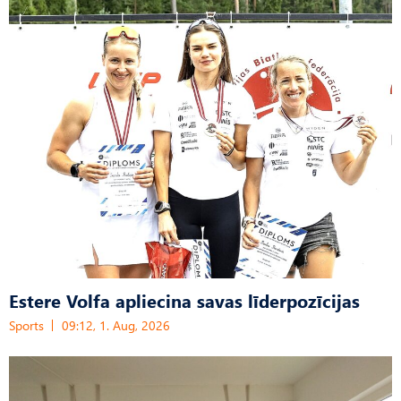
Estere Volfa apliecina savas līderpozīcijas
Sports
09:12, 1. Aug, 2026