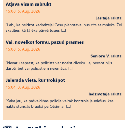
Atļāva visam sabrukt
15:08, 5. Aug, 2026
Lasītāja
raksta:
“Labi, ka beidzot kādreizējai Cēsu pienotavai būs cits saimnieks. Žēl
skatīties, kā tā ēka pārvērtusies […]
Vai, novelkot formu, pazūd prasmes
15:08, 5. Aug, 2026
Seniore V.
raksta:
“Nevaru saprast, kā policists var nosist cilvēku. Jā, neesot bijis
darbā, bet vai policistiem neiemāca, […]
Jāierāda vieta, kur trokšņot
15:04, 3. Aug, 2026
Iedzīvotāja
raksta:
“Saka jau, ka pašvaldības policija vairāk kontrolē jauniešus, kas
nakts stundās braukā pa Cēsīm ar […]