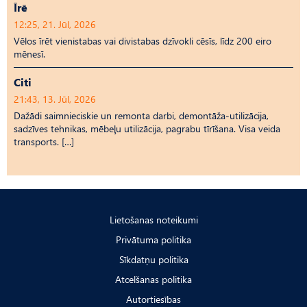
Īrē
12:25, 21. Jūl, 2026
Vēlos īrēt vienistabas vai divistabas dzīvokli cēsīs, līdz 200 eiro
mēnesī.
Citi
21:43, 13. Jūl, 2026
Dažādi saimnieciskie un remonta darbi, demontāža-utilizācija,
sadzīves tehnikas, mēbeļu utilizācija, pagrabu tīrīšana. Visa veida
transports. […]
Lietošanas noteikumi
Privātuma politika
Sīkdatņu politika
Atcelšanas politika
Autortiesības