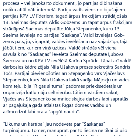
procesā – vēl jānokārto dokumenti, jo partijas dibināšana
notika attālināti internetā. Partiju vadīs viens no bijušajiem
partijas KPV LV līderiem, tagad ārpus frakcijām strādājošais
13. Saeimas deputāts Aldis Gob­zems un tāpat ārpus frakcijām
strādājošā Saeimas deputāte Jūlija Stepaņenko, kuru 13.
Saeimā ievēlēja no partijas “Saskaņa”. Valdi izvēlējās Gob­
zems pats, jo, viņaprāt, valdes ievēlēšana nav vajadzīga, tajā
jābūt tiem, kuriem viņš uzticas. Valdē strādās vēl viena
savulaik no “Saskaņas” ievēlēta Saeimas deputāte Ļubova
Šve­cova un no KPV LV ievēlētā Karīna Sprūde. Tāpat arī valdē
darbosies kādreizējais Nila Uša­kova preses sekretārs Sandris
Točs. Partijai pievienošoties arī Stepaņenko vīrs Vjačeslavs
Ste­paņenko, kurš Nila Ušakova laikā vadīja Mājokļu un vides
komiteju, bija “Rīgas siltuma” padomes priekšsēdētājs un
organizēja katlumāju celtniecību. Citiem vārdiem sakot,
Vjačeslavs Stepa­ņenko saimnieciskajos darbos labi sapratās
ar pagājušajā gadā atlaistās Rīgas domes vadību un
acīmredzot labi prata “apgūt naudu”.
“Likums un kārtība” jau nodēvēta par “Saskaņas”
turpinājumu. Tomēr, manuprāt, par to liecina ne tikai bijušo