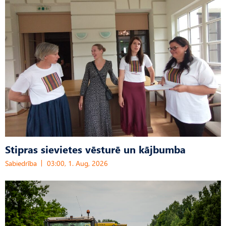
Stipras sievietes vēsturē un kājbumba
Sabiedrība
03:00, 1. Aug, 2026