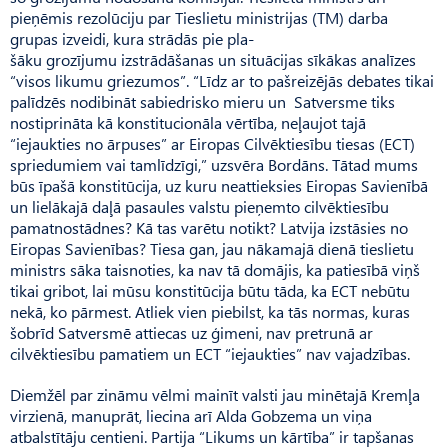
pieņēmis rezolūciju par Tieslietu ministrijas (TM) darba
grupas izveidi, kura strādās pie pla­
šāku grozījumu izstrādāšanas un situācijas sīkākas analīzes
“visos likumu griezumos”. “Līdz ar to pašreizējās debates tikai
palīdzēs nodibināt sabiedrisko mieru un Sa­tversme tiks
nostiprināta kā konstitucionāla vērtība, neļaujot tajā
“iejaukties no ārpuses” ar Eiropas Cilvēktiesību tiesas (ECT)
spriedumiem vai tamlīdzīgi,” uzsvēra Bordāns. Tātad mums
būs īpašā konstitūcija, uz kuru neattieksies Eiropas Sa­vienībā
un lielākajā daļā pasaules valstu pieņemto cilvēktiesību
pamatnostādnes? Kā tas varētu notikt? Latvija izstāsies no
Eiropas Savienības? Tiesa gan, jau nākamajā dienā tieslietu
ministrs sāka taisnoties, ka nav tā domājis, ka patiesībā viņš
tikai gribot, lai mūsu konstitūcija būtu tāda, ka ECT nebūtu
nekā, ko pārmest. Atliek vien piebilst, ka tās normas, kuras
šobrīd Satversmē attiecas uz ģimeni, nav pretrunā ar
cilvēktiesību pamatiem un ECT “iejaukties” nav vajadzības.
Diemžēl par zināmu vēlmi mainīt valsti jau minētajā Kremļa
virzienā, manuprāt, liecina arī Alda Gobzema un viņa
atbalstītāju centieni. Partija “Likums un kārtība” ir tapšanas