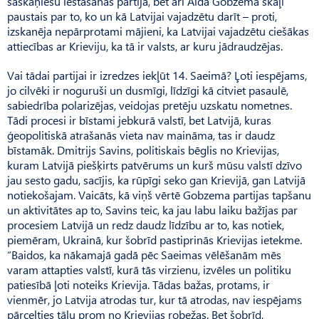
saskaņiešu iestāšanās partijā, bet arī Alda Gobzema skaļi
paustais par to, ko un kā Latvijai vajadzētu darīt – proti,
izskanēja nepārprotami mājieni, ka Latvijai vajadzētu ciešākas
attiecības ar Krieviju, ka tā ir valsts, ar kuru jādraudzējas.
Vai tādai partijai ir izredzes iekļūt 14. Saeimā? Ļoti iespējams,
jo cilvēki ir noguruši un dusmīgi, līdzīgi kā citviet pasaulē,
sabiedrība polarizējas, veidojas pretēju uzskatu nometnes.
Tādi procesi ir bīstami jebkurā valstī, bet Latvijā, kuras
ģeopolitiskā atrašanās vieta nav maināma, tas ir daudz
bīstamāk. Dmitrijs Savins, politiskais bēglis no Krievijas,
kuram Latvijā piešķirts patvērums un kurš mūsu valstī dzīvo
jau sesto gadu, sacījis, ka rūpīgi seko gan Krievijā, gan Latvijā
notiekošajam. Vaicāts, kā viņš vērtē Gobzema partijas tapšanu
un aktivitātes ap to, Savins teic, ka jau labu laiku bažījas par
procesiem Latvijā un redz daudz līdzību ar to, kas notiek,
piemēram, Ukrainā, kur šobrīd pastiprinās Krievijas ietekme.
“Baidos, ka nākamajā gadā pēc Saeimas vēlēšanām mēs
varam attapties valstī, kurā tās virzienu, izvēles un politiku
patiesībā ļoti noteiks Krievija. Tādas bažas, protams, ir
vienmēr, jo Latvija atrodas tur, kur tā atrodas, nav iespējams
pārcelties tālu prom no Krievijas robežas. Bet šobrīd,